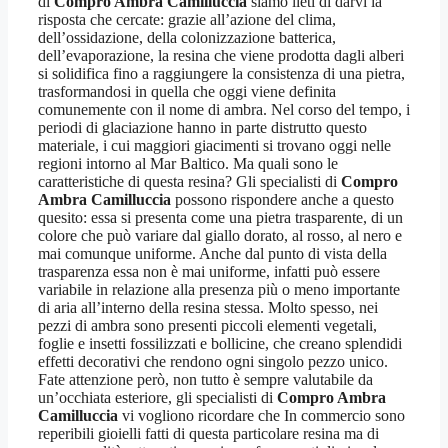
di
Compro Ambra Camilluccia
siamo lieti di darvi la
risposta che cercate: grazie all’azione del clima,
dell’ossidazione, della colonizzazione batterica,
dell’evaporazione, la resina che viene prodotta dagli alberi
si solidifica fino a raggiungere la consistenza di una pietra,
trasformandosi in quella che oggi viene definita
comunemente con il nome di ambra. Nel corso del tempo, i
periodi di glaciazione hanno in parte distrutto questo
materiale, i cui maggiori giacimenti si trovano oggi nelle
regioni intorno al Mar Baltico. Ma quali sono le
caratteristiche di questa resina? Gli specialisti di
Compro
Ambra Camilluccia
possono rispondere anche a questo
quesito: essa si presenta come una pietra trasparente, di un
colore che può variare dal giallo dorato, al rosso, al nero e
mai comunque uniforme. Anche dal punto di vista della
trasparenza essa non è mai uniforme, infatti può essere
variabile in relazione alla presenza più o meno importante
di aria all’interno della resina stessa. Molto spesso, nei
pezzi di ambra sono presenti piccoli elementi vegetali,
foglie e insetti fossilizzati e bollicine, che creano splendidi
effetti decorativi che rendono ogni singolo pezzo unico.
Fate attenzione però, non tutto è sempre valutabile da
un’occhiata esteriore, gli specialisti di
Compro Ambra
Camilluccia
vi vogliono ricordare che In commercio sono
reperibili gioielli fatti di questa particolare resina ma di