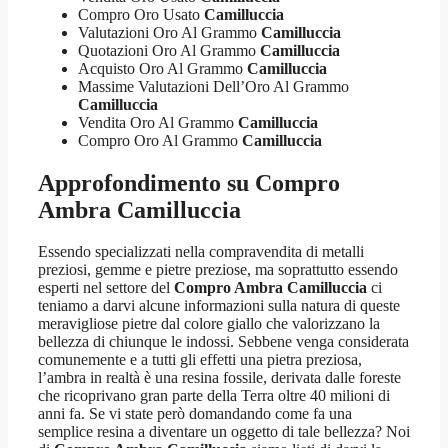
Compro Oro Usato
Camilluccia
Valutazioni Oro Al Grammo
Camilluccia
Quotazioni Oro Al Grammo
Camilluccia
Acquisto Oro Al Grammo
Camilluccia
Massime Valutazioni Dell’Oro Al Grammo
Camilluccia
Vendita Oro Al Grammo
Camilluccia
Compro Oro Al Grammo
Camilluccia
Approfondimento su
Compro
Ambra Camilluccia
Essendo specializzati nella compravendita di metalli
preziosi, gemme e pietre preziose, ma soprattutto essendo
esperti nel settore del
Compro Ambra Camilluccia
ci
teniamo a darvi alcune informazioni sulla natura di queste
meravigliose pietre dal colore giallo che valorizzano la
bellezza di chiunque le indossi. Sebbene venga considerata
comunemente e a tutti gli effetti una pietra preziosa,
l’ambra in realtà è una resina fossile, derivata dalle foreste
che ricoprivano gran parte della Terra oltre 40 milioni di
anni fa. Se vi state però domandando come fa una
semplice resina a diventare un oggetto di tale bellezza? Noi