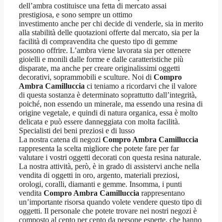
dell’ambra costituisce una fetta di mercato assai
prestigiosa, e sono sempre un ottimo
investimento anche per chi decide di venderle, sia in merito
alla stabilità delle quotazioni offerte dal mercato, sia per la
facilità di compravendita che questo tipo di gemme
possono offrire. L’ambra viene lavorata sia per ottenere
gioielli e monili dalle forme e dalle caratteristiche più
disparate, ma anche per creare originalissimi oggetti
decorativi, soprammobili e sculture. Noi di
Compro
Ambra Camilluccia
ci teniamo a ricordarvi che il valore
di questa sostanza è determinato soprattutto dall’integrità,
poiché, non essendo un minerale, ma essendo una resina di
origine vegetale, e quindi di natura organica, essa è molto
delicata e può essere danneggiata con molta facilità.
Specialisti dei beni preziosi e di lusso
La nostra catena di negozi
Compro Ambra Camilluccia
rappresenta la scelta migliore che potete fare per far
valutare i vostri oggetti decorati con questa resina naturale.
La nostra attività, però, è in grado di assistervi anche nella
vendita di oggetti in oro, argento, materiali preziosi,
orologi, coralli, diamanti e gemme. Insomma, i punti
vendita
Compro Ambra Camilluccia
rappresentano
un’importante risorsa quando volete vendere questo tipo di
oggetti. Il personale che potete trovare nei nostri negozi è
composto al cento per cento da persone esperte, che hanno