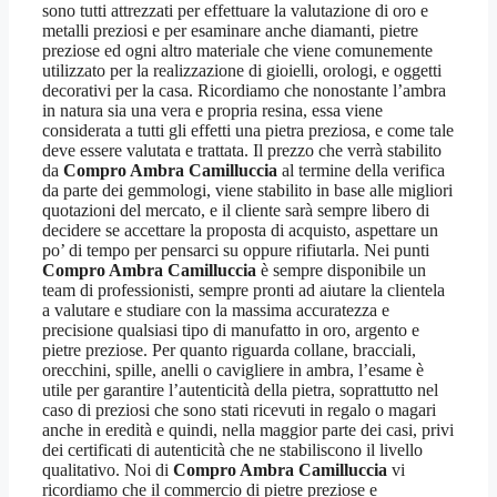
sono tutti attrezzati per effettuare la valutazione di oro e
metalli preziosi e per esaminare anche diamanti, pietre
preziose ed ogni altro materiale che viene comunemente
utilizzato per la realizzazione di gioielli, orologi, e oggetti
decorativi per la casa. Ricordiamo che nonostante l’ambra
in natura sia una vera e propria resina, essa viene
considerata a tutti gli effetti una pietra preziosa, e come tale
deve essere valutata e trattata. Il prezzo che verrà stabilito
da
Compro Ambra Camilluccia
al termine della verifica
da parte dei gemmologi, viene stabilito in base alle migliori
quotazioni del mercato, e il cliente sarà sempre libero di
decidere se accettare la proposta di acquisto, aspettare un
po’ di tempo per pensarci su oppure rifiutarla. Nei punti
Compro Ambra Camilluccia
è sempre disponibile un
team di professionisti, sempre pronti ad aiutare la clientela
a valutare e studiare con la massima accuratezza e
precisione qualsiasi tipo di manufatto in oro, argento e
pietre preziose. Per quanto riguarda collane, bracciali,
orecchini, spille, anelli o cavigliere in ambra, l’esame è
utile per garantire l’autenticità della pietra, soprattutto nel
caso di preziosi che sono stati ricevuti in regalo o magari
anche in eredità e quindi, nella maggior parte dei casi, privi
dei certificati di autenticità che ne stabiliscono il livello
qualitativo. Noi di
Compro Ambra Camilluccia
vi
ricordiamo che il commercio di pietre preziose e