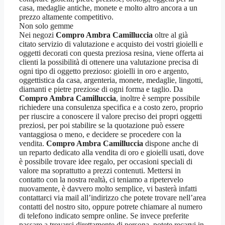
casa, medaglie antiche, monete e molto altro ancora a un
prezzo altamente competitivo.
Non solo gemme
Nei negozi
Compro Ambra Camilluccia
oltre al già
citato servizio di valutazione e acquisto dei vostri gioielli e
oggetti decorati con questa preziosa resina, viene offerta ai
clienti la possibilità di ottenere una valutazione precisa di
ogni tipo di oggetto prezioso: gioielli in oro e argento,
oggettistica da casa, argenteria, monete, medaglie, lingotti,
diamanti e pietre preziose di ogni forma e taglio. Da
Compro Ambra Camilluccia
, inoltre è sempre possibile
richiedere una consulenza specifica e a costo zero, proprio
per riuscire a conoscere il valore preciso dei propri oggetti
preziosi, per poi stabilire se la quotazione può essere
vantaggiosa o meno, e decidere se procedere con la
vendita.
Compro Ambra Camilluccia
dispone anche di
un reparto dedicato alla vendita di oro e gioielli usati, dove
è possibile trovare idee regalo, per occasioni speciali di
valore ma soprattutto a prezzi contenuti. Mettersi in
contatto con la nostra realtà, ci teniamo a ripetervelo
nuovamente, è davvero molto semplice, vi basterà infatti
contattarci via mail all’indirizzo che potete trovare nell’area
contatti del nostro sito, oppure potrete chiamare al numero
di telefono indicato sempre online. Se invece preferite
passare a trovarci direttamente di persona, potete recarvi in