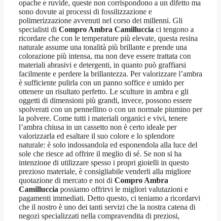
opache e ruvide, queste non corrispondono a un difetto ma
sono dovute ai processi di fossilizzazione e
polimerizzazione avvenuti nel corso dei millenni. Gli
specialisti di
Compro Ambra Camilluccia
ci tengono a
ricordare che con le temperature più elevate, questa resina
naturale assume una tonalità più brillante e prende una
colorazione più intensa, ma non deve essere trattata con
materiali abrasivi e detergenti, in quanto può graffiarsi
facilmente e perdere la brillantezza. Per valorizzare l’ambra
è sufficiente pulirla con un panno soffice e umido per
ottenere un risultato perfetto. Le sculture in ambra e gli
oggetti di dimensioni più grandi, invece, possono essere
spolverati con un pennellino o con un normale piumino per
la polvere. Come tutti i materiali organici e vivi, tenere
l’ambra chiusa in un cassetto non è certo ideale per
valorizzarla ed esaltare il suo colore e lo splendore
naturale: è solo indossandola ed esponendola alla luce del
sole che riesce ad offrire il meglio di sé. Se non si ha
intenzione di utilizzare spesso i propri gioielli in questo
prezioso materiale, è consigliabile venderli alla migliore
quotazione di mercato e noi di
Compro Ambra
Camilluccia
possiamo offrirvi le migliori valutazioni e
pagamenti immediati. Detto questo, ci teniamo a ricordarvi
che il nostro è uno dei tanti servizi che la nostra catena di
negozi specializzati nella compravendita di preziosi,