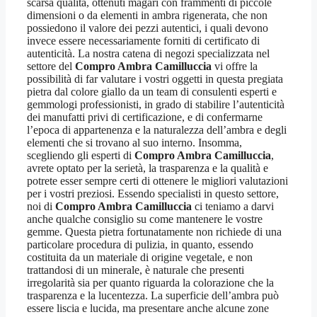
scarsa qualità, ottenuti magari con frammenti di piccole
dimensioni o da elementi in ambra rigenerata, che non
possiedono il valore dei pezzi autentici, i quali devono
invece essere necessariamente forniti di certificato di
autenticità. La nostra catena di negozi specializzata nel
settore del
Compro Ambra Camilluccia
vi offre la
possibilità di far valutare i vostri oggetti in questa pregiata
pietra dal colore giallo da un team di consulenti esperti e
gemmologi professionisti, in grado di stabilire l’autenticità
dei manufatti privi di certificazione, e di confermarne
l’epoca di appartenenza e la naturalezza dell’ambra e degli
elementi che si trovano al suo interno. Insomma,
scegliendo gli esperti di
Compro Ambra Camilluccia
,
avrete optato per la serietà, la trasparenza e la qualità e
potrete esser sempre certi di ottenere le migliori valutazioni
per i vostri preziosi. Essendo specialisti in questo settore,
noi di
Compro Ambra Camilluccia
ci teniamo a darvi
anche qualche consiglio su come mantenere le vostre
gemme. Questa pietra fortunatamente non richiede di una
particolare procedura di pulizia, in quanto, essendo
costituita da un materiale di origine vegetale, e non
trattandosi di un minerale, è naturale che presenti
irregolarità sia per quanto riguarda la colorazione che la
trasparenza e la lucentezza. La superficie dell’ambra può
essere liscia e lucida, ma presentare anche alcune zone