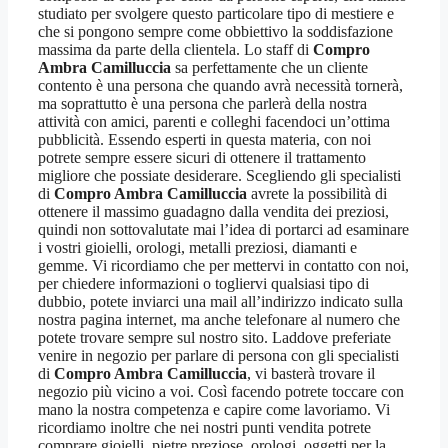
studiato per svolgere questo particolare tipo di mestiere e
che si pongono sempre come obbiettivo la soddisfazione
massima da parte della clientela. Lo staff di
Compro
Ambra Camilluccia
sa perfettamente che un cliente
contento è una persona che quando avrà necessità tornerà,
ma soprattutto è una persona che parlerà della nostra
attività con amici, parenti e colleghi facendoci un’ottima
pubblicità. Essendo esperti in questa materia, con noi
potrete sempre essere sicuri di ottenere il trattamento
migliore che possiate desiderare. Scegliendo gli specialisti
di
Compro Ambra Camilluccia
avrete la possibilità di
ottenere il massimo guadagno dalla vendita dei preziosi,
quindi non sottovalutate mai l’idea di portarci ad esaminare
i vostri gioielli, orologi, metalli preziosi, diamanti e
gemme. Vi ricordiamo che per mettervi in contatto con noi,
per chiedere informazioni o togliervi qualsiasi tipo di
dubbio, potete inviarci una mail all’indirizzo indicato sulla
nostra pagina internet, ma anche telefonare al numero che
potete trovare sempre sul nostro sito. Laddove preferiate
venire in negozio per parlare di persona con gli specialisti
di
Compro Ambra Camilluccia
, vi basterà trovare il
negozio più vicino a voi. Così facendo potrete toccare con
mano la nostra competenza e capire come lavoriamo. Vi
ricordiamo inoltre che nei nostri punti vendita potrete
comprare gioielli, pietre preziose, orologi, oggetti per la