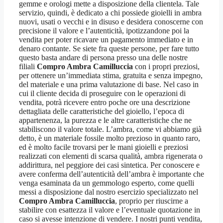
gemme e orologi mette a disposizione della clientela. Tale
servizio, quindi, è dedicato a chi possiede gioielli in ambra
nuovi, usati o vecchi e in disuso e desidera conoscerne con
precisione il valore e l’autenticità, ipotizzandone poi la
vendita per poter ricavare un pagamento immediato e in
denaro contante. Se siete fra queste persone, per fare tutto
questo basta andare di persona presso una delle nostre
filiali
Compro Ambra Camilluccia
con i propri preziosi,
per ottenere un’immediata stima, gratuita e senza impegno,
del materiale e una prima valutazione di base. Nel caso in
cui il cliente decida di proseguire con le operazioni di
vendita, potrà ricevere entro poche ore una descrizione
dettagliata delle caratteristiche del gioiello, l’epoca di
appartenenza, la purezza e le altre caratteristiche che ne
stabiliscono il valore totale. L’ambra, come vi abbiamo già
detto, è un materiale fossile molto prezioso in quanto raro,
ed è molto facile trovarsi per le mani gioielli e preziosi
realizzati con elementi di scarsa qualità, ambra rigenerata o
addirittura, nel peggiore dei casi sintetica. Per conoscere e
avere conferma dell’autenticità dell’ambra è importante che
venga esaminata da un gemmologo esperto, come quelli
messi a disposizione dal nostro esercizio specializzato nel
Compro Ambra Camilluccia
, proprio per riuscirne a
stabilire con esattezza il valore e l’eventuale quotazione in
caso si avesse intenzione di vendere. I nostri punti vendita,