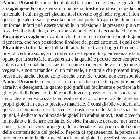
Ambra Piramide
siamo lieti di darvi la risposta che cercate: grazie a
a raggiungere la consistenza di una pietra, trasformandosi in quella c
materiale, i cui maggiori giacimenti si trovano oggi nelle regioni intorn
questo quesito: essa si presenta come una pietra trasparente, di un co
uniforme, infatti può essere variabile in relazione alla presenza più o m
fossilizzati e bollicine, che creano splendidi effetti decorativi che re
Piramide
vi vogliono ricordare che In commercio sono reperibili gioiel
rigenerata, che non possiedono il valore dei pezzi autentici, i quali dev
Piramide
vi offre la possibilità di far valutare i vostri oggetti in ques
privi di certificazione, e di confermarne l’epoca di appartenenza e la 
optato per la serietà, la trasparenza e la qualità e potrete esser sempre c
a darvi anche qualche consiglio su come mantenere le vostre gemme. Que
vegetale, e non trattandosi di un minerale, è naturale che presenti irre
presentare anche alcune zone opache e ruvide, queste non corrispondono
Ambra Piramide
ci tengono a ricordare che con le temperature più el
abrasivi e detergenti, in quanto può graffiarsi facilmente e perdere la 
gli oggetti di dimensioni più grandi, invece, possono essere spolverati
certo ideale per valorizzarla ed esaltare il suo colore e lo splendore na
propri gioielli in questo prezioso materiale, è consigliabile venderli a
questo, ci teniamo a ricordarvi che il nostro è uno dei tanti servizi ch
quindi, è dedicato a chi possiede gioielli in ambra nuovi, usati o vecc
immediato e in denaro contante. Se siete fra queste persone, per fare tu
stima, gratuita e senza impegno, del materiale e una prima valutazione 
delle caratteristiche del gioiello, l’epoca di appartenenza, la purezza e
raro, ed è molto facile trovarsi per le mani gioielli e preziosi realizza