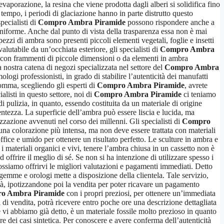
evaporazione, la resina che viene prodotta dagli alberi si solidifica fino
empo, i periodi di glaciazione hanno in parte distrutto questo
pecialisti di
Compro Ambra Piramide
possono rispondere anche a
uniforme. Anche dal punto di vista della trasparenza essa non è mai
pezzi di ambra sono presenti piccoli elementi vegetali, foglie e insetti
lutabile da un’occhiata esteriore, gli specialisti di
Compro Ambra
ri con frammenti di piccole dimensioni o da elementi in ambra
a nostra catena di negozi specializzata nel settore del
Compro Ambra
ologi professionisti, in grado di stabilire l’autenticità dei manufatti
somma, scegliendo gli esperti di
Compro Ambra Piramide
, avrete
ialisti in questo settore, noi di
Compro Ambra Piramide
ci teniamo
pulizia, in quanto, essendo costituita da un materiale di origine
centezza. La superficie dell’ambra può essere liscia e lucida, ma
zazione avvenuti nel corso dei millenni. Gli specialisti di
Compro
una colorazione più intensa, ma non deve essere trattata con materiali
office e umido per ottenere un risultato perfetto. Le sculture in ambra e
 materiali organici e vivi, tenere l’ambra chiusa in un cassetto non è
 offrire il meglio di sé. Se non si ha intenzione di utilizzare spesso i
ssiamo offrirvi le migliori valutazioni e pagamenti immediati. Detto
, gemme e orologi mette a disposizione della clientela. Tale servizio,
cità, ipotizzandone poi la vendita per poter ricavare un pagamento
o Ambra Piramide
con i propri preziosi, per ottenere un’immediata
 di vendita, potrà ricevere entro poche ore una descrizione dettagliata
ome vi abbiamo già detto, è un materiale fossile molto prezioso in quanto
ore dei casi sintetica. Per conoscere e avere conferma dell’autenticità