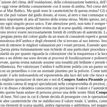
ll’azione del clima, dell’ossidazione, della colonizzazione batterica, dell’
he oggi viene definita comunemente con il nome di ambra. Nel corso del t
o al Mar Baltico. Ma quali sono le caratteristiche di questa resina? Gli s
lore che può variare dal giallo dorato, al rosso, al nero e mai comunque 
eno importante di aria all’interno della resina stessa. Molto spesso, nei 
ndono ogni singolo pezzo unico. Fate attenzione però, non tutto è sempre va
li fatti di questa particolare resina ma di scarsa qualità, ottenuti maga
ono invece essere necessariamente forniti di certificato di autenticità. L
ta pregiata pietra dal colore giallo da un team di consulenti esperti e gemm
naturalezza dell’ambra e degli elementi che si trovano al suo interno. In
erti di ottenere le migliori valutazioni per i vostri preziosi. Essendo spec
sta pietra fortunatamente non richiede di una particolare procedura di 
golarità sia per quanto riguarda la colorazione che la trasparenza e la lu
 a un difetto ma sono dovute ai processi di fossilizzazione e polimeriz
evate, questa resina naturale assume una tonalità più brillante e prende 
brillantezza. Per valorizzare l’ambra è sufficiente pulirla con un panno s
 con un pennellino o con un normale piumino per la polvere. Come tutti i
turale: è solo indossandola ed esponendola alla luce del sole che riesce ad
lla migliore quotazione di mercato e noi di
Compro Ambra Piramide
po
e la nostra catena di negozi specializzati nella compravendita di preziosi
hi e in disuso e desidera conoscerne con precisione il valore e l’autenti
tto questo basta andare di persona presso una delle nostre filiali
Compr
di base. Nel caso in cui il cliente decida di proseguire con le operazioni
 le altre caratteristiche che ne stabiliscono il valore totale. L’ambra, c
ti con elementi di scarsa qualità, ambra rigenerata o addirittura, nel peggi