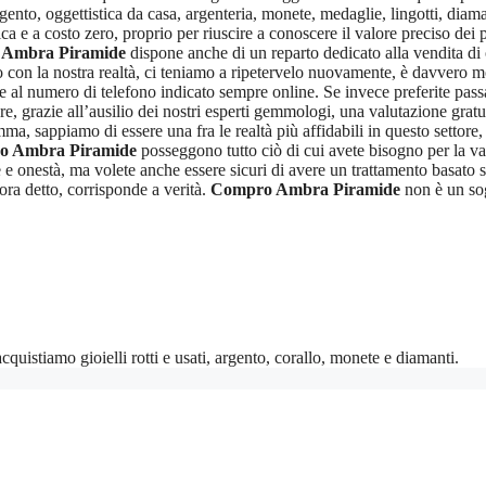
argento, oggettistica da casa, argenteria, monete, medaglie, lingotti, diam
ca e a costo zero, proprio per riuscire a conoscere il valore preciso dei p
Ambra Piramide
dispone anche di un reparto dedicato alla vendita di o
o con la nostra realtà, ci teniamo a ripetervelo nuovamente, è davvero mol
re al numero di telefono indicato sempre online. Se invece preferite pass
nere, grazie all’ausilio dei nostri esperti gemmologi, una valutazione gra
mma, sappiamo di essere una fra le realtà più affidabili in questo settor
o Ambra Piramide
posseggono tutto ciò di cui avete bisogno per la val
e e onestà, ma volete anche essere sicuri di avere un trattamento basato s
ora detto, corrisponde a verità.
Compro Ambra Piramide
non è un sog
uistiamo gioielli rotti e usati, argento, corallo, monete e diamanti.