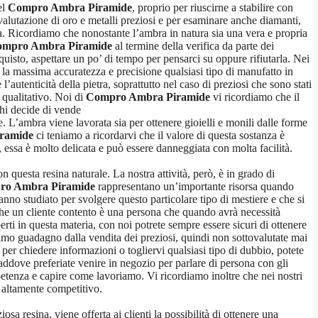
el
Compro Ambra Piramide
, proprio per riuscirne a stabilire con
a valutazione di oro e metalli preziosi e per esaminare anche diamanti,
asa. Ricordiamo che nonostante l’ambra in natura sia una vera e propria
mpro Ambra Piramide
al termine della verifica da parte dei
cquisto, aspettare un po’ di tempo per pensarci su oppure rifiutarla. Nei
n la massima accuratezza e precisione qualsiasi tipo di manufatto in
l’autenticità della pietra, soprattutto nel caso di preziosi che sono stati
o qualitativo. Noi di
Compro Ambra Piramide
vi ricordiamo che il
chi decide di vende
re. L’ambra viene lavorata sia per ottenere gioielli e monili dalle forme
ramide
ci teniamo a ricordarvi che il valore di questa sostanza è
 essa è molto delicata e può essere danneggiata con molta facilità.
on questa resina naturale. La nostra attività, però, è in grado di
ro Ambra Piramide
rappresentano un’importante risorsa quando
anno studiato per svolgere questo particolare tipo di mestiere e che si
he un cliente contento è una persona che quando avrà necessità
erti in questa materia, con noi potrete sempre essere sicuri di ottenere
ssimo guadagno dalla vendita dei preziosi, quindi non sottovalutate mai
 per chiedere informazioni o togliervi qualsiasi tipo di dubbio, potete
Laddove preferiate venire in negozio per parlare di persona con gli
petenza e capire come lavoriamo. Vi ricordiamo inoltre che nei nostri
o altamente competitivo.
iosa resina, viene offerta ai clienti la possibilità di ottenere una