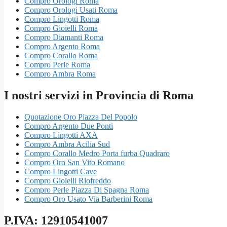
Compro Orologi Roma
Compro Orologi Usati Roma
Compro Lingotti Roma
Compro Gioielli Roma
Compro Diamanti Roma
Compro Argento Roma
Compro Corallo Roma
Compro Perle Roma
Compro Ambra Roma
I nostri servizi in Provincia di Roma
Quotazione Oro Piazza Del Popolo
Compro Argento Due Ponti
Compro Lingotti AXA
Compro Ambra Acilia Sud
Compro Corallo Medro Porta furba Quadraro
Compro Oro San Vito Romano
Compro Lingotti Cave
Compro Gioielli Riofreddo
Compro Perle Piazza Di Spagna Roma
Compro Oro Usato Via Barberini Roma
P.IVA: 12910541007