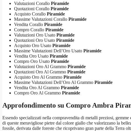
Valutazioni Corallo
Piramide
Quotazioni Corallo
Piramide
Acquisto Corallo
Piramide
Massime Valutazioni Corallo
Piramide
Vendita Corallo
Piramide
Compro Corallo
Piramide
Valutazioni Oro Usato
Piramide
Quotazioni Oro Usato
Piramide
Acquisto Oro Usato
Piramide
Massime Valutazioni Dell’Oro Usato
Piramide
Vendita Oro Usato
Piramide
Compro Oro Usato
Piramide
Valutazioni Oro Al Grammo
Piramide
Quotazioni Oro Al Grammo
Piramide
Acquisto Oro Al Grammo
Piramide
Massime Valutazioni Dell’Oro Al Grammo
Piramide
Vendita Oro Al Grammo
Piramide
Compro Oro Al Grammo
Piramide
Approfondimento su
Compro Ambra Pira
Essendo specializzati nella compravendita di metalli preziosi, gemme e 
di queste meravigliose pietre dal colore giallo che valorizzano la bell
fossile, derivata dalle foreste che ricoprivano gran parte della Terra 