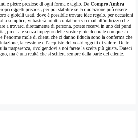
anti e pietre preziose di ogni forma e taglio. Da
Compro Ambra
ropri oggetti preziosi, per poi stabilire se la quotazione può essere
ro e gioielli usati, dove è possibile trovare idee regalo, per occasioni
to semplice, vi basterà infatti contattarci via mail all’indirizzo che
are a trovarci direttamente di persona, potete recarvi in uno dei punti
tuita, precisa e senza impegno delle vostre gioie decorate con questa
e, e l’enorme mole di clienti che ci danno fiducia sono la conferma che
utazione, la cessione e l’acquisto dei vostri oggetti di valore. Detto
ulla trasparenza, rivolgendovi a noi farete la scelta più giusta. Dateci
no, ma è una realtà che si schiera sempre dalla parte del cliente.