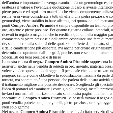
dell’ambra è importante che venga esaminata da un gemmologo esperto,
esattezza il valore e l’eventuale quotazione in caso si avesse intenzione
pietre preziose ed ogni altro materiale che viene comunemente utilizzat
resina, essa viene considerata a tutti gli effetti una pietra preziosa, e c
gemmologi, viene stabilito in base alle migliori quotazioni del mercato,
punti
Compro Ambra Piramide
è sempre disponibile un team di profe
oro, argento e pietre preziose. Per quanto riguarda collane, bracciali, or
ricevuti in regalo o magari anche in eredità e quindi, nella maggior parte 
commercio di pietre preziose e dell’ambra costituisce una fetta di mer
rle, sia in merito alla stabilità delle quotazioni offerte dal mercato, s
e dalle caratteristiche più disparate, ma anche per creare originalissim
determinato soprattutto dall’integrità, poiché, non essendo un minerale
Specialisti dei beni preziosi e di lusso
La nostra catena di negozi
Compro Ambra Piramide
rappresenta la s
assistervi anche nella vendita di oggetti in oro, argento, materiali pre
volete vendere questo tipo di oggetti. Il personale che potete trovare 
pongono sempre come obbiettivo la soddisfazione massima da parte del
tornerà, ma soprattutto è una persona che parlerà della nostra attività 
il trattamento migliore che possiate desiderare. Scegliendo gli specialis
l’idea di portarci ad esaminare i vostri gioielli, orologi, metalli prez
inviarci una mail all’indirizzo indicato sulla nostra pagina internet, 
specialisti di
Compro Ambra Piramide
, vi basterà trovare il negoz
punti vendita potrete comprare gioielli, pietre preziose, orologi, ogge
Non solo gemme
Nei negozi
Compro Ambra Piramide
oltre al già citato servizio di 