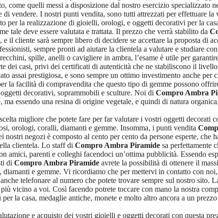
 come quelli messi a disposizione dal nostro esercizio specializzato n
 di vendere. I nostri punti vendita, sono tutti attrezzati per effettuare l
o per la realizzazione di gioielli, orologi, e oggetti decorativi per la c
ome tale deve essere valutata e trattata. Il prezzo che verrà stabilito da
Co
 e il cliente sarà sempre libero di decidere se accettare la proposta di a
ssionisti, sempre pronti ad aiutare la clientela a valutare e studiare co
ecchini, spille, anelli o cavigliere in ambra, l’esame è utile per garantire 
dei casi, privi dei certificati di autenticità che ne stabiliscono il livell
cato assai prestigiosa, e sono sempre un ottimo investimento anche per 
ia per la facilità di compravendita che questo tipo di gemme possono offri
i oggetti decorativi, soprammobili e sculture. Noi di
Compro Ambra Pi
, ma essendo una resina di origine vegetale, e quindi di natura organica,
celta migliore che potete fare per far valutare i vostri oggetti decorati c
ziosi, orologi, coralli, diamanti e gemme. Insomma, i punti vendita
Comp
nei nostri negozi è composto al cento per cento da persone esperte, che h
la clientela. Lo staff di
Compro Ambra Piramide
sa perfettamente c
con amici, parenti e colleghi facendoci un’ottima pubblicità. Essendo esp
ti di
Compro Ambra Piramide
avrete la possibilità di ottenere il ma
iosi, diamanti e gemme. Vi ricordiamo che per mettervi in contatto con noi,
ma anche telefonare al numero che potete trovare sempre sul nostro sito. 
io più vicino a voi. Così facendo potrete toccare con mano la nostra com
tti per la casa, medaglie antiche, monete e molto altro ancora a un prezz
valutazione e acquisto dei vostri gioielli e oggetti decorati con questa prez