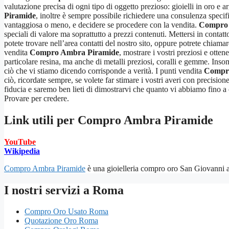
valutazione precisa di ogni tipo di oggetto prezioso: gioielli in oro e 
Piramide
, inoltre è sempre possibile richiedere una consulenza specifi
vantaggiosa o meno, e decidere se procedere con la vendita.
Compro 
speciali di valore ma soprattutto a prezzi contenuti. Mettersi in contatt
potete trovare nell’area contatti del nostro sito, oppure potrete chiama
vendita
Compro Ambra Piramide
, mostrare i vostri preziosi e otte
particolare resina, ma anche di metalli preziosi, coralli e gemme. Inso
ciò che vi stiamo dicendo corrisponde a verità. I punti vendita
Compr
ciò, ricordate sempre, se volete far stimare i vostri averi con precision
fiducia e saremo ben lieti di dimostrarvi che quanto vi abbiamo fino a 
Provare per credere.
Link utili per
Compro Ambra Piramide
YouTube
Wikipedia
Compro Ambra Piramide
è una gioielleria compro oro San Giovanni acq
I nostri servizi a Roma
Compro Oro Usato Roma
Quotazione Oro Roma