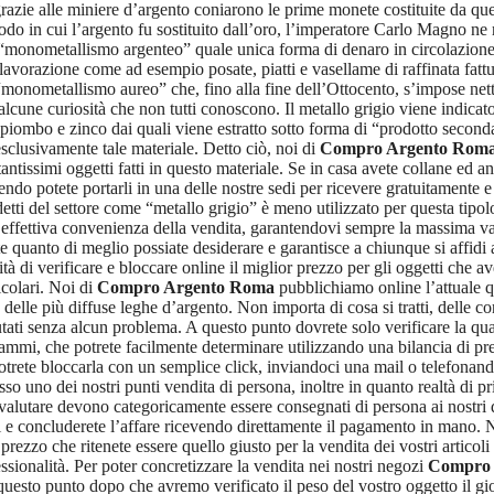
grazie alle miniere d’argento coniarono le prime monete costituite da que
in cui l’argento fu sostituito dall’oro, l’imperatore Carlo Magno ne ri
 il “monometallismo argenteo” quale unica forma di denaro in circolazion
 lavorazione come ad esempio posate, piatti e vasellame di raffinata fattu
l “monometallismo aureo” che, fino alla fine dell’Ottocento, s’impose ne
cune curiosità che non tutti conoscono. Il metallo grigio viene indicato
 piombo e zinco dai quali viene estratto sotto forma di “prodotto secondari
sclusivamente tale materiale. Detto ciò, noi di
Compro Argento Rom
tantissimi oggetti fatti in questo materiale. Se in casa avete collane ed a
endo potete portarli in una delle nostre sedi per ricevere gratuitamente
ti del settore come “metallo grigio” è meno utilizzato per questa tipologia
e l’effettiva convenienza della vendita, garantendovi sempre la massima 
 quanto di meglio possiate desiderare e garantisce a chiunque si affidi a 
tà di verificare e bloccare online il miglior prezzo per gli oggetti che a
icolari. Noi di
Compro Argento Roma
pubblichiamo online l’attuale q
lle più diffuse leghe d’argento. Non importa di cosa si tratti, delle con
utati senza alcun problema. A questo punto dovrete solo verificare la qu
 grammi, che potrete facilmente determinare utilizzando una bilancia di pr
, potrete bloccarla con un semplice click, inviandoci una mail o telefona
resso uno dei nostri punti vendita di persona, inoltre in quanto realtà di
 da valutare devono categoricamente essere consegnati di persona ai nostri
lli e concluderete l’affare ricevendo direttamente il pagamento in mano. 
prezzo che ritenete essere quello giusto per la vendita dei vostri articoli
ssionalità. Per poter concretizzare la vendita nei nostri negozi
Compro 
questo punto dopo che avremo verificato il peso del vostro oggetto il gio