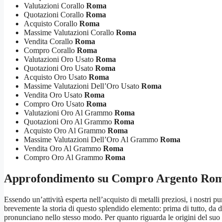
Valutazioni Corallo
Roma
Quotazioni Corallo
Roma
Acquisto Corallo
Roma
Massime Valutazioni Corallo
Roma
Vendita Corallo
Roma
Compro Corallo
Roma
Valutazioni Oro Usato
Roma
Quotazioni Oro Usato
Roma
Acquisto Oro Usato
Roma
Massime Valutazioni Dell’Oro Usato
Roma
Vendita Oro Usato
Roma
Compro Oro Usato
Roma
Valutazioni Oro Al Grammo
Roma
Quotazioni Oro Al Grammo
Roma
Acquisto Oro Al Grammo
Roma
Massime Valutazioni Dell’Oro Al Grammo
Roma
Vendita Oro Al Grammo
Roma
Compro Oro Al Grammo
Roma
Approfondimento su
Compro Argento Ro
Essendo un’attività esperta nell’acquisto di metalli preziosi, i nostri 
brevemente la storia di questo splendido elemento: prima di tutto, da d
pronunciano nello stesso modo. Per quanto riguarda le origini del suo u