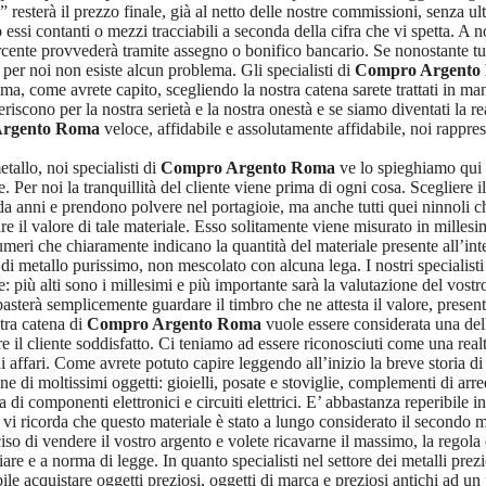
resterà il prezzo finale, già al netto delle nostre commissioni, senza ul
no essi contanti o mezzi tracciabili a seconda della cifra che vi spetta. A
ercente provvederà tramite assegno o bonifico bancario. Se nonostante tu
 per noi non esiste alcun problema. Gli specialisti di
Compro Argento
mma, come avrete capito, scegliendo la nostra catena sarete trattati in man
feriscono per la nostra serietà e la nostra onestà e se siamo diventati l
rgento Roma
veloce, affidabile e assolutamente affidabile, noi rappres
allo, noi specialisti di
Compro Argento Roma
ve lo spieghiamo qui i
. Per noi la tranquillità del cliente viene prima di ogni cosa. Scegliere i
 da anni e prendono polvere nel portagioie, ma anche tutti quei ninnoli c
re il valore di tale materiale. Esso solitamente viene misurato in milles
numeri che chiaramente indicano la quantità del materiale presente all’inte
di metallo purissimo, non mescolato con alcuna lega. I nostri specialisti
ne: più alti sono i millesimi e più importante sarà la valutazione del vo
 basterà semplicemente guardare il timbro che ne attesta il valore, present
stra catena di
Compro Argento Roma
vuole essere considerata una delle
re il cliente soddisfatto. Ci teniamo ad essere riconosciuti come una real
 affari. Come avrete potuto capire leggendo all’inizio la breve storia di
one di moltissimi oggetti: gioielli, posate e stoviglie, complementi di ar
a di componenti elettronici e circuiti elettrici. E’ abbastanza reperibile in
vi ricorda che questo materiale è stato a lungo considerato il secondo m
iso di vendere il vostro argento e volete ricavarne il massimo, la regola
are e a norma di legge. In quanto specialisti nel settore dei metalli prezi
ile acquistare oggetti preziosi, oggetti di marca e preziosi antichi ad u