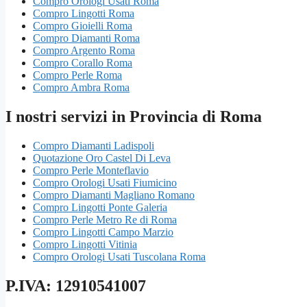
Compro Orologi Usati Roma
Compro Lingotti Roma
Compro Gioielli Roma
Compro Diamanti Roma
Compro Argento Roma
Compro Corallo Roma
Compro Perle Roma
Compro Ambra Roma
I nostri servizi in Provincia di Roma
Compro Diamanti Ladispoli
Quotazione Oro Castel Di Leva
Compro Perle Monteflavio
Compro Orologi Usati Fiumicino
Compro Diamanti Magliano Romano
Compro Lingotti Ponte Galeria
Compro Perle Metro Re di Roma
Compro Lingotti Campo Marzio
Compro Lingotti Vitinia
Compro Orologi Usati Tuscolana Roma
P.IVA: 12910541007