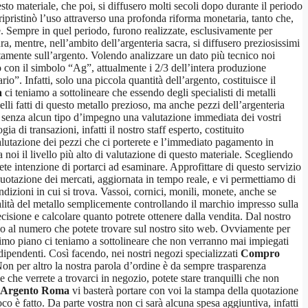
sto materiale, che poi, si diffusero molti secoli dopo durante il periodo
pristinò l’uso attraverso una profonda riforma monetaria, tanto che,
e. Sempre in quel periodo, furono realizzate, esclusivamente per
ra, mentre, nell’ambito dell’argenteria sacra, si diffusero preziosissimi
ttamente sull’argento. Volendo analizzare un dato più tecnico noi
 con il simbolo “Ag”, attualmente i 2/3 dell’intera produzione
o”. Infatti, solo una piccola quantità dell’argento, costituisce il
a
ci teniamo a sottolineare che essendo degli specialisti di metalli
nelli fatti di questo metallo prezioso, ma anche pezzi dell’argenteria
 e senza alcun tipo d’impegno una valutazione immediata dei vostri
 di transazioni, infatti il nostro staff esperto, costituito
valutazione dei pezzi che ci porterete e l’immediato pagamento in
noi il livello più alto di valutazione di questo materiale. Scegliendo
vete intenzione di portarci ad esaminare. Approfittare di questo servizio
uotazione dei mercati, aggiornata in tempo reale, e vi permettiamo di
dizioni in cui si trova. Vassoi, cornici, monili, monete, anche se
alità del metallo semplicemente controllando il marchio impresso sulla
ecisione e calcolare quanto potrete ottenere dalla vendita. Dal nostro
ndo al numero che potete trovare sul nostro sito web. Ovviamente per
 primo piano ci teniamo a sottolineare che non verranno mai impiegati
 dipendenti. Così facendo, nei nostri negozi specializzati
Compro
Non per altro la nostra parola d’ordine è da sempre trasparenza
 e che verrete a trovarci in negozio, potete stare tranquilli che non
Argento Roma
vi basterà portare con voi la stampa della quotazione
co è fatto. Da parte vostra non ci sarà alcuna spesa aggiuntiva, infatti