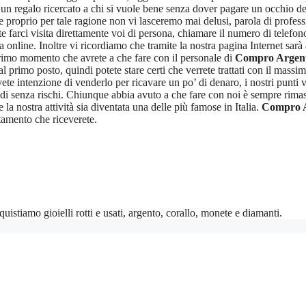
n regalo ricercato a chi si vuole bene senza dover pagare un occhio de
 e proprio per tale ragione non vi lasceremo mai delusi, parola di professio
te farci visita direttamente voi di persona, chiamare il numero di telefon
 online. Inoltre vi ricordiamo che tramite la nostra pagina Internet sarà 
rimo momento che avrete a che fare con il personale di
Compro Argen
l primo posto, quindi potete stare certi che verrete trattati con il massi
vete intenzione di venderlo per ricavare un po’ di denaro, i nostri punti
 senza rischi. Chiunque abbia avuto a che fare con noi è sempre rimasto
e la nostra attività sia diventata una delle più famose in Italia.
Compro 
ttamento che riceverete.
stiamo gioielli rotti e usati, argento, corallo, monete e diamanti.