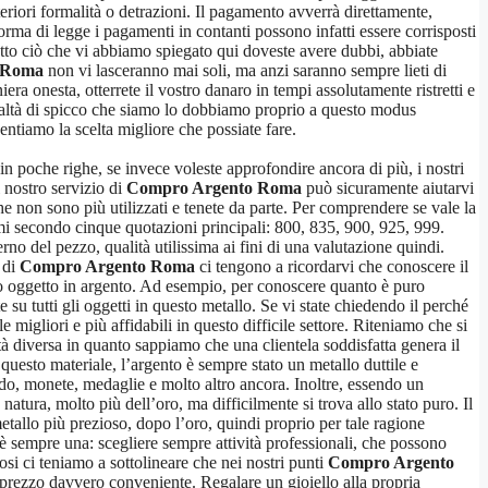
teriori formalità o detrazioni. Il pagamento avverrà direttamente,
 norma di legge i pagamenti in contanti possono infatti essere corrisposti
tto ciò che vi abbiamo spiegato qui doveste avere dubbi, abbiate
 Roma
non vi lasceranno mai soli, ma anzi saranno sempre lieti di
iera onesta, otterrete il vostro danaro in tempi assolutamente ristretti e
a realtà di spicco che siamo lo dobbiamo proprio a questo modus
entiamo la scelta migliore che possiate fare.
n poche righe, se invece voleste approfondire ancora di più, i nostri
l nostro servizio di
Compro Argento Roma
può sicuramente aiutarvi
he non sono più utilizzati e tenete da parte. Per comprendere se vale la
imi secondo cinque quotazioni principali: 800, 835, 900, 925, 999.
rno del pezzo, qualità utilissima ai fini di una valutazione quindi.
 di
Compro Argento Roma
ci tengono a ricordarvi che conoscere il
stro oggetto in argento. Ad esempio, per conoscere quanto è puro
e su tutti gli oggetti in questo metallo. Se vi state chiedendo il perché
 migliori e più affidabili in questo difficile settore. Riteniamo che si
tà diversa in quanto sappiamo che una clientela soddisfatta genera il
 questo materiale, l’argento è sempre stato un metallo duttile e
redo, monete, medaglie e molto altro ancora. Inoltre, essendo un
 natura, molto più dell’oro, ma difficilmente si trova allo stato puro. Il
etallo più prezioso, dopo l’oro, quindi proprio per tale ragione
 è sempre una: scegliere sempre attività professionali, che possono
osi ci teniamo a sottolineare che nei nostri punti
Compro Argento
n prezzo davvero conveniente. Regalare un gioiello alla propria