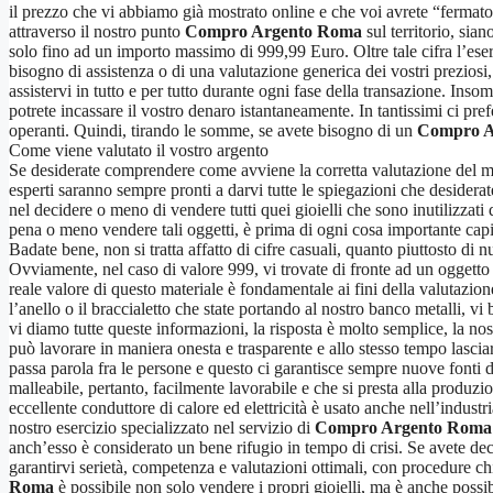
il prezzo che vi abbiamo già mostrato online e che voi avrete “fermato” 
attraverso il nostro punto
Compro Argento Roma
sul territorio, sia
solo fino ad un importo massimo di 999,99 Euro. Oltre tale cifra l’es
bisogno di assistenza o di una valutazione generica dei vostri preziosi,
assistervi in tutto e per tutto durante ogni fase della transazione. Inso
potrete incassare il vostro denaro istantaneamente. In tantissimi ci pre
operanti. Quindi, tirando le somme, se avete bisogno di un
Compro A
Come viene valutato il vostro argento
Se desiderate comprendere come avviene la corretta valutazione del met
esperti saranno sempre pronti a darvi tutte le spiegazioni che desiderate
nel decidere o meno di vendere tutti quei gioielli che sono inutilizzati
pena o meno vendere tali oggetti, è prima di ogni cosa importante capi
Badate bene, non si tratta affatto di cifre casuali, quanto piuttosto di 
Ovviamente, nel caso di valore 999, vi trovate di fronte ad un oggetto 
reale valore di questo materiale è fondamentale ai fini della valutazio
l’anello o il braccialetto che state portando al nostro banco metalli, vi
vi diamo tutte queste informazioni, la risposta è molto semplice, la no
può lavorare in maniera onesta e trasparente e allo stesso tempo lascia
passa parola fra le persone e questo ci garantisce sempre nuove fonti di
malleabile, pertanto, facilmente lavorabile e che si presta alla produzi
eccellente conduttore di calore ed elettricità è usato anche nell’industri
nostro esercizio specializzato nel servizio di
Compro Argento Roma
anch’esso è considerato un bene rifugio in tempo di crisi. Se avete dec
garantirvi serietà, competenza e valutazioni ottimali, con procedure chi
Roma
è possibile non solo vendere i propri gioielli, ma è anche possib