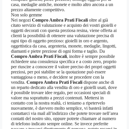
casa, medaglie antiche, monete e molto altro ancora a un
prezzo altamente competitivo.
Non solo gemme
Nei negozi
Compro Ambra Prati Fiscali
oltre al già
citato servizio di valutazione e acquisto dei vostri gioielli e
oggetti decorati con questa preziosa resina, viene offerta ai
clienti la possibilità di ottenere una valutazione precisa di
ogni tipo di oggetto prezioso: gioielli in oro e argento,
oggettistica da casa, argenteria, monete, medaglie, lingotti,
diamanti e pietre preziose di ogni forma e taglio. Da
Compro Ambra Prati Fiscali
, inoltre è sempre possibile
richiedere una consulenza specifica e a costo zero, proprio
per riuscire a conoscere il valore preciso dei propri oggetti
preziosi, per poi stabilire se la quotazione può essere
vantaggiosa o meno, e decidere se procedere con la
vendita.
Compro Ambra Prati Fiscali
dispone anche di
un reparto dedicato alla vendita di oro e gioielli usati, dove
è possibile trovare idee regalo, per occasioni speciali di
valore ma soprattutto a prezzi contenuti. Mettersi in
contatto con la nostra realtà, ci teniamo a ripetervelo
nuovamente, è davvero molto semplice, vi basterà infatti
contattarci via mail all’indirizzo che potete trovare nell’area
contatti del nostro sito, oppure potrete chiamare al numero
di telefono indicato sempre online. Se invece preferite
passare a trovarci direttamente di persona, potete recarvi in