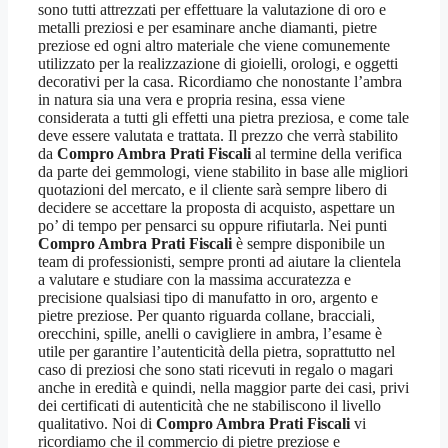
sono tutti attrezzati per effettuare la valutazione di oro e
metalli preziosi e per esaminare anche diamanti, pietre
preziose ed ogni altro materiale che viene comunemente
utilizzato per la realizzazione di gioielli, orologi, e oggetti
decorativi per la casa. Ricordiamo che nonostante l’ambra
in natura sia una vera e propria resina, essa viene
considerata a tutti gli effetti una pietra preziosa, e come tale
deve essere valutata e trattata. Il prezzo che verrà stabilito
da
Compro Ambra Prati Fiscali
al termine della verifica
da parte dei gemmologi, viene stabilito in base alle migliori
quotazioni del mercato, e il cliente sarà sempre libero di
decidere se accettare la proposta di acquisto, aspettare un
po’ di tempo per pensarci su oppure rifiutarla. Nei punti
Compro Ambra Prati Fiscali
è sempre disponibile un
team di professionisti, sempre pronti ad aiutare la clientela
a valutare e studiare con la massima accuratezza e
precisione qualsiasi tipo di manufatto in oro, argento e
pietre preziose. Per quanto riguarda collane, bracciali,
orecchini, spille, anelli o cavigliere in ambra, l’esame è
utile per garantire l’autenticità della pietra, soprattutto nel
caso di preziosi che sono stati ricevuti in regalo o magari
anche in eredità e quindi, nella maggior parte dei casi, privi
dei certificati di autenticità che ne stabiliscono il livello
qualitativo. Noi di
Compro Ambra Prati Fiscali
vi
ricordiamo che il commercio di pietre preziose e