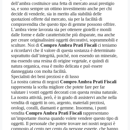
dell’ambra costituisce una fetta di mercato assai prestigio
sa, e sono sempre un ottimo investimento anche per chi
decide di venderle, sia in merito alla stabilità delle
quotazioni offerte dal mercato, sia per la facilità di
compravendita che questo tipo di gemme possono offrire.
L’ambra viene lavorata sia per ottenere gioielli e monili
dalle forme e dalle caratteristiche più disparate, ma anche
per creare originalissimi oggetti decorativi, soprammobili e
sculture. Noi di
Compro Ambra Prati Fiscali
ci teniamo
a ricordarvi che il valore di questa sostanza è determinato
soprattutto dall’integrità, poiché, non essendo un minerale,
ma essendo una resina di origine vegetale, e quindi di
natura organica, essa è molto delicata e può essere
danneggiata con molta facilità.
Specialisti dei beni preziosi e di lusso
La nostra catena di negozi
Compro Ambra Prati Fiscali
rappresenta la scelta migliore che potete fare per far
valutare i vostri oggetti decorati con questa resina naturale.
La nostra attività, però, è in grado di assistervi anche nella
vendita di oggetti in oro, argento, materiali preziosi,
orologi, coralli, diamanti e gemme. Insomma, i punti
vendita
Compro Ambra Prati Fiscali
rappresentano
un’importante risorsa quando volete vendere questo tipo di
oggetti. Il personale che potete trovare nei nostri negozi è
composto al cento per cento da persone esperte, che hanno