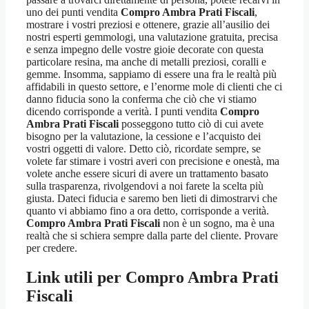
uno dei punti vendita
Compro Ambra Prati Fiscali
,
mostrare i vostri preziosi e ottenere, grazie all’ausilio dei
nostri esperti gemmologi, una valutazione gratuita, precisa
e senza impegno delle vostre gioie decorate con questa
particolare resina, ma anche di metalli preziosi, coralli e
gemme. Insomma, sappiamo di essere una fra le realtà più
affidabili in questo settore, e l’enorme mole di clienti che ci
danno fiducia sono la conferma che ciò che vi stiamo
dicendo corrisponde a verità. I punti vendita
Compro
Ambra Prati Fiscali
posseggono tutto ciò di cui avete
bisogno per la valutazione, la cessione e l’acquisto dei
vostri oggetti di valore. Detto ciò, ricordate sempre, se
volete far stimare i vostri averi con precisione e onestà, ma
volete anche essere sicuri di avere un trattamento basato
sulla trasparenza, rivolgendovi a noi farete la scelta più
giusta. Dateci fiducia e saremo ben lieti di dimostrarvi che
quanto vi abbiamo fino a ora detto, corrisponde a verità.
Compro Ambra Prati Fiscali
non è un sogno, ma è una
realtà che si schiera sempre dalla parte del cliente. Provare
per credere.
Link utili per
Compro Ambra Prati
Fiscali