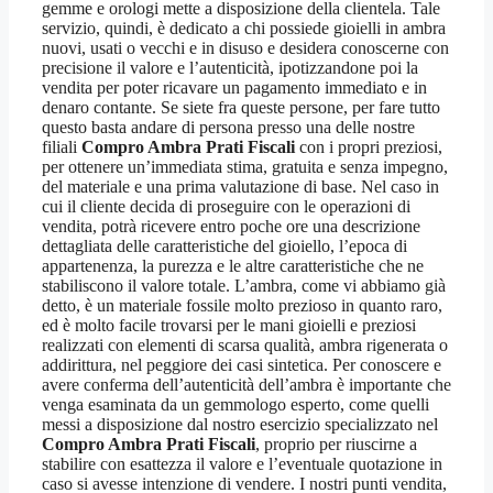
gemme e orologi mette a disposizione della clientela. Tale
servizio, quindi, è dedicato a chi possiede gioielli in ambra
nuovi, usati o vecchi e in disuso e desidera conoscerne con
precisione il valore e l’autenticità, ipotizzandone poi la
vendita per poter ricavare un pagamento immediato e in
denaro contante. Se siete fra queste persone, per fare tutto
questo basta andare di persona presso una delle nostre
filiali
Compro Ambra Prati Fiscali
con i propri preziosi,
per ottenere un’immediata stima, gratuita e senza impegno,
del materiale e una prima valutazione di base. Nel caso in
cui il cliente decida di proseguire con le operazioni di
vendita, potrà ricevere entro poche ore una descrizione
dettagliata delle caratteristiche del gioiello, l’epoca di
appartenenza, la purezza e le altre caratteristiche che ne
stabiliscono il valore totale. L’ambra, come vi abbiamo già
detto, è un materiale fossile molto prezioso in quanto raro,
ed è molto facile trovarsi per le mani gioielli e preziosi
realizzati con elementi di scarsa qualità, ambra rigenerata o
addirittura, nel peggiore dei casi sintetica. Per conoscere e
avere conferma dell’autenticità dell’ambra è importante che
venga esaminata da un gemmologo esperto, come quelli
messi a disposizione dal nostro esercizio specializzato nel
Compro Ambra Prati Fiscali
, proprio per riuscirne a
stabilire con esattezza il valore e l’eventuale quotazione in
caso si avesse intenzione di vendere. I nostri punti vendita,