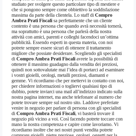
studiato per svolgere questo particolare tipo di mestiere e
che si pongono sempre come obbiettivo la soddisfazione
massima da parte della clientela. Lo staff di
Compro
Ambra Prati Fiscali
sa perfettamente che un cliente
contento è una persona che quando avrà necessità tornerà,
ma soprattutto è una persona che parlerà della nostra
attività con amici, parenti e colleghi facendoci un’ottima
pubblicità. Essendo esperti in questa materia, con noi
potrete sempre essere sicuri di ottenere il trattamento
migliore che possiate desiderare. Scegliendo gli specialisti
di
Compro Ambra Prati Fiscali
avrete la possibilità di
ottenere il massimo guadagno dalla vendita dei preziosi,
quindi non sottovalutate mai l’idea di portarci ad esaminare
i vostri gioielli, orologi, metalli preziosi, diamanti e
gemme. Vi ricordiamo che per mettervi in contatto con noi,
per chiedere informazioni o togliervi qualsiasi tipo di
dubbio, potete inviarci una mail all’indirizzo indicato sulla
nostra pagina internet, ma anche telefonare al numero che
potete trovare sempre sul nostro sito. Laddove preferiate
venire in negozio per parlare di persona con gli specialisti
di
Compro Ambra Prati Fiscali
, vi basterà trovare il
negozio più vicino a voi. Così facendo potrete toccare con
mano la nostra competenza e capire come lavoriamo. Vi
ricordiamo inoltre che nei nostri punti vendita potrete
comprare gioielli, pietre preziose, orologi, oggetti per la