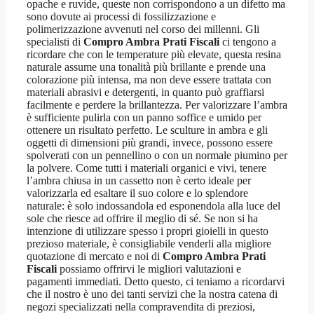
opache e ruvide, queste non corrispondono a un difetto ma
sono dovute ai processi di fossilizzazione e
polimerizzazione avvenuti nel corso dei millenni. Gli
specialisti di
Compro Ambra Prati Fiscali
ci tengono a
ricordare che con le temperature più elevate, questa resina
naturale assume una tonalità più brillante e prende una
colorazione più intensa, ma non deve essere trattata con
materiali abrasivi e detergenti, in quanto può graffiarsi
facilmente e perdere la brillantezza. Per valorizzare l’ambra
è sufficiente pulirla con un panno soffice e umido per
ottenere un risultato perfetto. Le sculture in ambra e gli
oggetti di dimensioni più grandi, invece, possono essere
spolverati con un pennellino o con un normale piumino per
la polvere. Come tutti i materiali organici e vivi, tenere
l’ambra chiusa in un cassetto non è certo ideale per
valorizzarla ed esaltare il suo colore e lo splendore
naturale: è solo indossandola ed esponendola alla luce del
sole che riesce ad offrire il meglio di sé. Se non si ha
intenzione di utilizzare spesso i propri gioielli in questo
prezioso materiale, è consigliabile venderli alla migliore
quotazione di mercato e noi di
Compro Ambra Prati
Fiscali
possiamo offrirvi le migliori valutazioni e
pagamenti immediati. Detto questo, ci teniamo a ricordarvi
che il nostro è uno dei tanti servizi che la nostra catena di
negozi specializzati nella compravendita di preziosi,