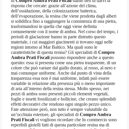
di
Compro Ambra Prati Fiscali
siamo lieti di darvi la
risposta che cercate: grazie all’azione del clima,
dell’ossidazione, della colonizzazione batterica,
dell’evaporazione, la resina che viene prodotta dagli alberi
si solidifica fino a raggiungere la consistenza di una pietra,
trasformandosi in quella che oggi viene definita
comunemente con il nome di ambra. Nel corso del tempo, i
periodi di glaciazione hanno in parte distrutto questo
materiale, i cui maggiori giacimenti si trovano oggi nelle
regioni intorno al Mar Baltico. Ma quali sono le
caratteristiche di questa resina? Gli specialisti di
Compro
Ambra Prati Fiscali
possono rispondere anche a questo
quesito: essa si presenta come una pietra trasparente, di un
colore che può variare dal giallo dorato, al rosso, al nero e
mai comunque uniforme. Anche dal punto di vista della
trasparenza essa non è mai uniforme, infatti può essere
variabile in relazione alla presenza più o meno importante
di aria all’interno della resina stessa. Molto spesso, nei
pezzi di ambra sono presenti piccoli elementi vegetali,
foglie e insetti fossilizzati e bollicine, che creano splendidi
effetti decorativi che rendono ogni singolo pezzo unico.
Fate attenzione però, non tutto è sempre valutabile da
un’occhiata esteriore, gli specialisti di
Compro Ambra
Prati Fiscali
vi vogliono ricordare che In commercio sono
reperibili gioielli fatti di questa particolare resina ma di