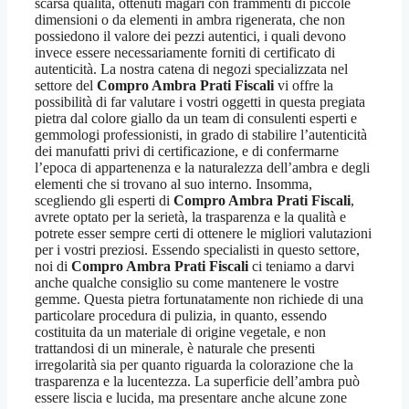
scarsa qualità, ottenuti magari con frammenti di piccole
dimensioni o da elementi in ambra rigenerata, che non
possiedono il valore dei pezzi autentici, i quali devono
invece essere necessariamente forniti di certificato di
autenticità. La nostra catena di negozi specializzata nel
settore del
Compro Ambra Prati Fiscali
vi offre la
possibilità di far valutare i vostri oggetti in questa pregiata
pietra dal colore giallo da un team di consulenti esperti e
gemmologi professionisti, in grado di stabilire l’autenticità
dei manufatti privi di certificazione, e di confermarne
l’epoca di appartenenza e la naturalezza dell’ambra e degli
elementi che si trovano al suo interno. Insomma,
scegliendo gli esperti di
Compro Ambra Prati Fiscali
,
avrete optato per la serietà, la trasparenza e la qualità e
potrete esser sempre certi di ottenere le migliori valutazioni
per i vostri preziosi. Essendo specialisti in questo settore,
noi di
Compro Ambra Prati Fiscali
ci teniamo a darvi
anche qualche consiglio su come mantenere le vostre
gemme. Questa pietra fortunatamente non richiede di una
particolare procedura di pulizia, in quanto, essendo
costituita da un materiale di origine vegetale, e non
trattandosi di un minerale, è naturale che presenti
irregolarità sia per quanto riguarda la colorazione che la
trasparenza e la lucentezza. La superficie dell’ambra può
essere liscia e lucida, ma presentare anche alcune zone