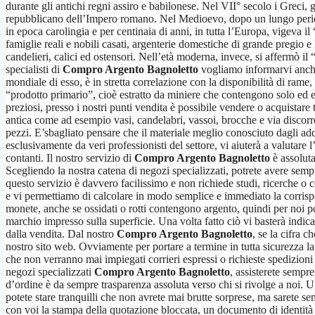
durante gli antichi regni assiro e babilonese. Nel VII° secolo i Greci, 
repubblicano dell’Impero romano. Nel Medioevo, dopo un lungo periodo 
in epoca carolingia e per centinaia di anni, in tutta l’Europa, vigeva
famiglie reali e nobili casati, argenterie domestiche di grande pregio e
candelieri, calici ed ostensori. Nell’età moderna, invece, si affermò i
specialisti di
Compro Argento Bagnoletto
vogliamo informarvi anche 
mondiale di esso, è in stretta correlazione con la disponibilità di rame,
“prodotto primario”, cioè estratto da miniere che contengono solo ed e
preziosi, presso i nostri punti vendita è possibile vendere o acquistare 
antica come ad esempio vasi, candelabri, vassoi, brocche e via discorr
pezzi. E’sbagliato pensare che il materiale meglio conosciuto dagli addet
esclusivamente da veri professionisti del settore, vi aiuterà a valutar
contanti. Il nostro servizio di
Compro Argento Bagnoletto
è assoluta
Scegliendo la nostra catena di negozi specializzati, potrete avere sempr
questo servizio è davvero facilissimo e non richiede studi, ricerche o
e vi permettiamo di calcolare in modo semplice e immediato la corrispon
monete, anche se ossidati o rotti contengono argento, quindi per noi p
marchio impresso sulla superficie. Una volta fatto ciò vi basterà indica
dalla vendita. Dal nostro
Compro Argento Bagnoletto
, se la cifra 
nostro sito web. Ovviamente per portare a termine in tutta sicurezza la
che non verranno mai impiegati corrieri espressi o richieste spedizioni
negozi specializzati
Compro Argento Bagnoletto
, assisterete sempr
d’ordine è da sempre trasparenza assoluta verso chi si rivolge a noi. Un
potete stare tranquilli che non avrete mai brutte sorprese, ma sarete se
con voi la stampa della quotazione bloccata, un documento di identità v