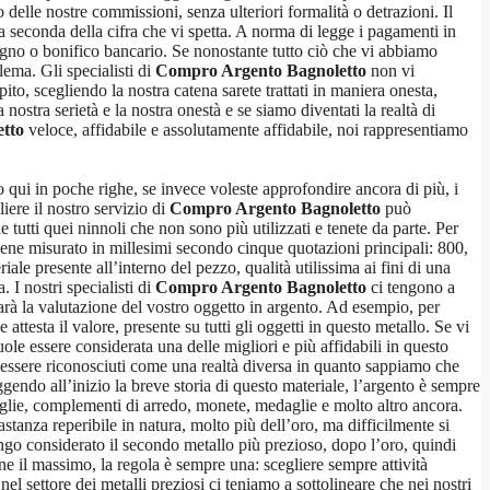
 delle nostre commissioni, senza ulteriori formalità o detrazioni. Il
i a seconda della cifra che vi spetta. A norma di legge i pagamenti in
segno o bonifico bancario. Se nonostante tutto ciò che vi abbiamo
lema. Gli specialisti di
Compro Argento Bagnoletto
non vi
ito, scegliendo la nostra catena sarete trattati in maniera onesta,
 nostra serietà e la nostra onestà e se siamo diventati la realtà di
tto
veloce, affidabile e assolutamente affidabile, noi rappresentiamo
qui in poche righe, se invece voleste approfondire ancora di più, i
liere il nostro servizio di
Compro Argento Bagnoletto
può
tutti quei ninnoli che non sono più utilizzati e tenete da parte. Per
iene misurato in millesimi secondo cinque quotazioni principali: 800,
ale presente all’interno del pezzo, qualità utilissima ai fini di una
 I nostri specialisti di
Compro Argento Bagnoletto
ci tengono a
 sarà la valutazione del vostro oggetto in argento. Ad esempio, per
ttesta il valore, presente su tutti gli oggetti in questo metallo. Se vi
ole essere considerata una delle migliori e più affidabili in questo
ad essere riconosciuti come una realtà diversa in quanto sappiamo che
ggendo all’inizio la breve storia di questo materiale, l’argento è sempre
toviglie, complementi di arredo, monete, medaglie e molto altro ancora.
bastanza reperibile in natura, molto più dell’oro, ma difficilmente si
ungo considerato il secondo metallo più prezioso, dopo l’oro, quindi
ne il massimo, la regola è sempre una: scegliere sempre attività
el settore dei metalli preziosi ci teniamo a sottolineare che nei nostri