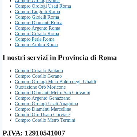
Compro Orologi Roma
Compro Orologi Usati Roma
Compro Lingotti Roma
Compro Gioielli Roma
Compro Diamanti Roma
Compro Argento Roma
Compro Corallo Roma
Compro Perle Roma
Compro Ambra Roma
I nostri servizi in Provincia di Roma
Compro Corallo Pantano
Compro Corallo Gerano
Compro Orologi Meto Baldo degli Ubaldi
Quotazione Oro Moricone
Compro Diamanti Metro San Giovanni
Compro Argento Genazzano
Compro Orologi Usati Anagnina
Compro Diamanti Marcellina
Compro Oro Usato Corviale
Compro Corallo Metro Termini
P.IVA: 12910541007