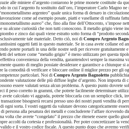
grazie alle miniere d’argento coniarono le prime monete costituite da que
in cui l’argento fu sostituito dall’oro, l’imperatore Carlo Magno ne ri
 il “monometallismo argenteo” quale unica forma di denaro in circolazion
 lavorazione come ad esempio posate, piatti e vasellame di raffinata fattu
l “monometallismo aureo” che, fino alla fine dell’Ottocento, s’impose ne
su alcune curiosità che non tutti conoscono. Il metallo grigio viene ind
 piombo e zinco dai quali viene estratto sotto forma di “prodotto secondari
sclusivamente tale materiale. Detto ciò, noi di
Compro Argento Bagno
tantissimi oggetti fatti in questo materiale. Se in casa avete collane ed a
endo potete portarli in una delle nostre sedi per ricevere gratuitamente
ti del settore come “metallo grigio” è meno utilizzato per questa tipologia
e l’effettiva convenienza della vendita, garantendovi sempre la massima 
mente quanto di meglio possiate desiderare e garantisce a chiunque si affi
e la comodità di verificare e bloccare online il miglior prezzo per gli o
 competenze particolari. Noi di
Compro Argento Bagnoletto
pubblichia
dente valutazione delle più diffuse leghe d’argento. Non importa di cosa s
ossono essere valutati senza alcun problema. A questo punto dovrete solo
rci il peso corretto in grammi, che potrete facilmente determinare utiliz
che avete calcolato vi aggrada, potrete bloccarla con un semplice click, 
 transazione bisognerà recarsi presso uno dei nostri punti vendita di pers
 di ogni sorta. I vostri oggetti da valutare devono categoricamente esser
e di persona alla pesatura dei metalli e concluderete l’affare ricevendo 
a volta che avrete “congelato” il prezzo che ritenete essere quello giusto 
mpre accolti da cortesia e professionalità. Per poter concretizzare la ven
alido e il vostro codice fiscale. A questo punto dopo che avremo verifica