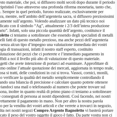
sto materiale, che poi, si diffusero molti secoli dopo durante il periodo
pristinò l’uso attraverso una profonda riforma monetaria, tanto che,
e. Sempre in quel periodo, furono realizzate, esclusivamente per
ra, mentre, nell’ambito dell’argenteria sacra, si diffusero preziosissimi
ttamente sull’argento. Volendo analizzare un dato più tecnico noi
icato con il simbolo “Ag”, attualmente i 2/3 dell’intera produzione
o”. Infatti, solo una piccola quantità dell’argento, costituisce il
letto
ci teniamo a sottolineare che essendo degli specialisti di metalli
nelli fatti di questo metallo prezioso, ma anche pezzi dell’argenteria
 e senza alcun tipo d’impegno una valutazione immediata dei vostri
 di transazioni, infatti il nostro staff esperto, costituito
valutazione dei pezzi che ci porterete e l’immediato pagamento in
di a noi il livello più alto di valutazione di questo materiale.
ggetti che avete intenzione di portarci ad esaminare. Approfittare di
mo online l’attuale quotazione dei mercati, aggiornata in tempo reale,
i tratti, delle condizioni in cui si trova. Vassoi, cornici, monili,
 verificare la qualità del metallo semplicemente controllando il
zando una bilancia di precisione e calcolare quanto potrete ottenere
inviandoci una mail o telefonando al numero che potete trovare sul
ona, inoltre in quanto realtà di primo piano ci teniamo a sottolineare
e consegnati di persona ai nostri dipendenti. Così facendo, nei nostri
direttamente il pagamento in mano. Non per altro la nostra parola
per la vendita dei vostri articoli e che verrete a trovarci in negozio,
dita nei nostri negozi
Compro Argento Bagnoletto
vi basterà portare
to il peso del vostro oggetto il gioco è fatto. Da parte vostra non ci