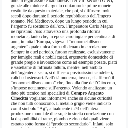
antichi regni assiro e babilonese. Nel VII° secolo i Greci,
grazie alle miniere d’argento coniarono le prime monete
costituite da questo materiale, che poi, si diffusero molti
secoli dopo durante il periodo repubblicano dell’Impero
romano. Nel Medioevo, dopo un lungo periodo in cui
l’argento fu sostituito dall’oro, l’imperatore Carlo Magno
ne ripristinò l’uso attraverso una profonda riforma
monetaria, tanto che, in epoca carolingia e per centinaia di
anni, in tutta l’Europa, vigeva il “monometallismo
argenteo” quale unica forma di denaro in circolazione.
Sempre in quel periodo, furono realizzate, esclusivamente
per famiglie reali e nobili casati, argenterie domestiche di
grande pregio e lavorazione come ad esempio posate, piatti
e vasellame di raffinata fattura, mentre, nell’ambito
dell’argenteria sacra, si diffusero preziosissimi candelieri,
calici ed ostensori. Nell’età moderna, invece, si affermò il
“monometallismo aureo” che, fino alla fine dell’Ottocento,
s’impose nettamente sull’argento. Volendo analizzare un
dato più tecnico noi specialisti di
Compro Argento
Cinecittà
vogliamo informarvi anche su alcune curiosità
che non tutti conoscono. Il metallo grigio viene indicato
con il simbolo “Ag”, attualmente i 2/3 dell’intera
produzione mondiale di esso, è in stretta correlazione con
la disponibilità di rame, piombo e zinco dai quali viene
estratto sotto forma di “prodotto secondario”. Infatti, solo