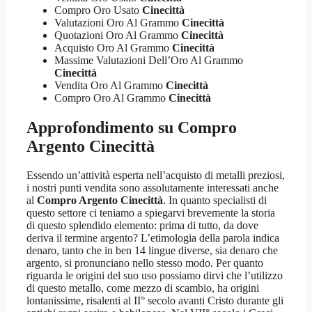
Compro Oro Usato
Cinecittà
Valutazioni Oro Al Grammo
Cinecittà
Quotazioni Oro Al Grammo
Cinecittà
Acquisto Oro Al Grammo
Cinecittà
Massime Valutazioni Dell’Oro Al Grammo
Cinecittà
Vendita Oro Al Grammo
Cinecittà
Compro Oro Al Grammo
Cinecittà
Approfondimento su
Compro
Argento Cinecittà
Essendo un’attività esperta nell’acquisto di metalli preziosi,
i nostri punti vendita sono assolutamente interessati anche
al
Compro Argento Cinecittà
. In quanto specialisti di
questo settore ci teniamo a spiegarvi brevemente la storia
di questo splendido elemento: prima di tutto, da dove
deriva il termine argento? L’etimologia della parola indica
denaro, tanto che in ben 14 lingue diverse, sia denaro che
argento, si pronunciano nello stesso modo. Per quanto
riguarda le origini del suo uso possiamo dirvi che l’utilizzo
di questo metallo, come mezzo di scambio, ha origini
lontanissime, risalenti al II° secolo avanti Cristo durante gli