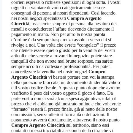
corrieri espressi o richieste spedizioni di ogni sorta. I vostri
oggetti da valutare devono categoricamente essere
consegnati di persona ai nostri dipendenti. Così facendo,
nei nostri negozi specializzati
Compro Argento
Cinecittà
, assisterete sempre di persona alla pesatura dei
metalli e concluderete l’affare ricevendo direttamente il
pagamento in mano. Non per altro la nostra parola
d’ordine è da sempre trasparenza assoluta verso chi si
rivolge a noi. Una volta che avrete “congelato” il prezzo
che ritenete essere quello giusto per la vendita dei vostri
articoli e che verrete a trovarci in negozio, potete stare
tranquilli che non avrete mai brutte sorprese, ma sarete
sempre accolti da cortesia e professionalità. Per poter
concretizzare la vendita nei nostri negozi
Compro
Argento Cinecittà
vi basterà portare con voi la stampa
della quotazione bloccata, un documento di identità valido
e il vostro codice fiscale. A questo punto dopo che avremo
verificato il peso del vostro oggetto il gioco è fatto. Da
parte vostra non ci sarà alcuna spesa aggiuntiva, infatti il
prezzo che vi abbiamo già mostrato online e che voi avrete
“fermato” resterà il prezzo finale, già al netto delle nostre
commissioni, senza ulteriori formalità o detrazioni. Il
pagamento avverrà direttamente, attraverso il nostro punto
Compro Argento Cinecittà
sul territorio, siano essi
contanti o mezzi tracciabili a seconda della cifra che vi