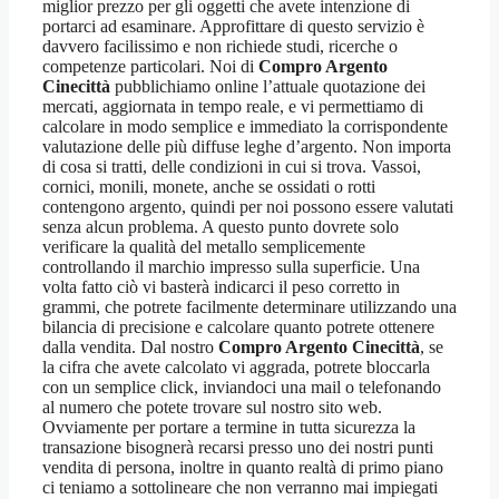
miglior prezzo per gli oggetti che avete intenzione di
portarci ad esaminare. Approfittare di questo servizio è
davvero facilissimo e non richiede studi, ricerche o
competenze particolari. Noi di
Compro Argento
Cinecittà
pubblichiamo online l’attuale quotazione dei
mercati, aggiornata in tempo reale, e vi permettiamo di
calcolare in modo semplice e immediato la corrispondente
valutazione delle più diffuse leghe d’argento. Non importa
di cosa si tratti, delle condizioni in cui si trova. Vassoi,
cornici, monili, monete, anche se ossidati o rotti
contengono argento, quindi per noi possono essere valutati
senza alcun problema. A questo punto dovrete solo
verificare la qualità del metallo semplicemente
controllando il marchio impresso sulla superficie. Una
volta fatto ciò vi basterà indicarci il peso corretto in
grammi, che potrete facilmente determinare utilizzando una
bilancia di precisione e calcolare quanto potrete ottenere
dalla vendita. Dal nostro
Compro Argento Cinecittà
, se
la cifra che avete calcolato vi aggrada, potrete bloccarla
con un semplice click, inviandoci una mail o telefonando
al numero che potete trovare sul nostro sito web.
Ovviamente per portare a termine in tutta sicurezza la
transazione bisognerà recarsi presso uno dei nostri punti
vendita di persona, inoltre in quanto realtà di primo piano
ci teniamo a sottolineare che non verranno mai impiegati