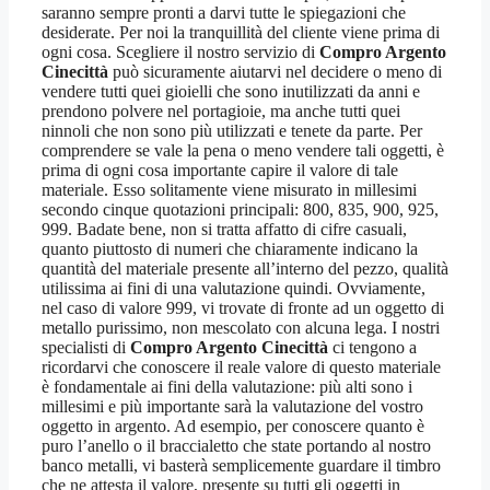
saranno sempre pronti a darvi tutte le spiegazioni che
desiderate. Per noi la tranquillità del cliente viene prima di
ogni cosa. Scegliere il nostro servizio di
Compro Argento
Cinecittà
può sicuramente aiutarvi nel decidere o meno di
vendere tutti quei gioielli che sono inutilizzati da anni e
prendono polvere nel portagioie, ma anche tutti quei
ninnoli che non sono più utilizzati e tenete da parte. Per
comprendere se vale la pena o meno vendere tali oggetti, è
prima di ogni cosa importante capire il valore di tale
materiale. Esso solitamente viene misurato in millesimi
secondo cinque quotazioni principali: 800, 835, 900, 925,
999. Badate bene, non si tratta affatto di cifre casuali,
quanto piuttosto di numeri che chiaramente indicano la
quantità del materiale presente all’interno del pezzo, qualità
utilissima ai fini di una valutazione quindi. Ovviamente,
nel caso di valore 999, vi trovate di fronte ad un oggetto di
metallo purissimo, non mescolato con alcuna lega. I nostri
specialisti di
Compro Argento Cinecittà
ci tengono a
ricordarvi che conoscere il reale valore di questo materiale
è fondamentale ai fini della valutazione: più alti sono i
millesimi e più importante sarà la valutazione del vostro
oggetto in argento. Ad esempio, per conoscere quanto è
puro l’anello o il braccialetto che state portando al nostro
banco metalli, vi basterà semplicemente guardare il timbro
che ne attesta il valore, presente su tutti gli oggetti in