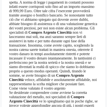
spetta. A norma di legge i pagamenti in contanti possono
infatti essere corrisposti solo fino ad un importo massimo
di 999,99 Euro. Oltre tale cifra l’esercente provvederà
tramite assegno o bonifico bancario. Se nonostante tutto
ciò che vi abbiamo spiegato qui doveste avere dubbi,
abbiate bisogno di assistenza o di una valutazione generica
dei vostri preziosi, per noi non esiste alcun problema. Gli
specialisti di
Compro Argento Cinecittà
non vi
lasceranno mai soli, ma anzi saranno sempre lieti di
assistervi in tutto e per tutto durante ogni fase della
transazione. Insomma, come avrete capito, scegliendo la
nostra catena sarete trattati in maniera onesta, otterrete il
vostro danaro in tempi assolutamente ristretti e potrete
incassare il vostro denaro istantaneamente. In tantissimi ci
preferiscono per la nostra serietà e la nostra onestà e se
siamo diventati la realtà di spicco che siamo lo dobbiamo
proprio a questo modus operanti. Quindi, tirando le
somme, se avete bisogno di un
Compro Argento
Cinecittà
veloce, affidabile e assolutamente affidabile, noi
rappresentiamo la scelta migliore che possiate fare.
Come viene valutato il vostro argento
Se desiderate comprendere come avviene la corretta
valutazione del metallo, noi specialisti di
Compro
Argento Cinecittà
ve lo spieghiamo qui in poche righe, se
invece voleste approfondire ancora di più, i nostri esperti