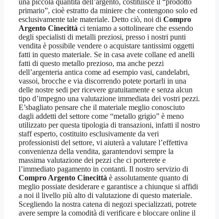
una piccola quantità dell’argento, costituisce il “prodotto
primario”, cioè estratto da miniere che contengono solo ed
esclusivamente tale materiale. Detto ciò, noi di
Compro
Argento Cinecittà
ci teniamo a sottolineare che essendo
degli specialisti di metalli preziosi, presso i nostri punti
vendita è possibile vendere o acquistare tantissimi oggetti
fatti in questo materiale. Se in casa avete collane ed anelli
fatti di questo metallo prezioso, ma anche pezzi
dell’argenteria antica come ad esempio vasi, candelabri,
vassoi, brocche e via discorrendo potete portarli in una
delle nostre sedi per ricevere gratuitamente e senza alcun
tipo d’impegno una valutazione immediata dei vostri pezzi.
E’sbagliato pensare che il materiale meglio conosciuto
dagli addetti del settore come “metallo grigio” è meno
utilizzato per questa tipologia di transazioni, infatti il nostro
staff esperto, costituito esclusivamente da veri
professionisti del settore, vi aiuterà a valutare l’effettiva
convenienza della vendita, garantendovi sempre la
massima valutazione dei pezzi che ci porterete e
l’immediato pagamento in contanti. Il nostro servizio di
Compro Argento Cinecittà
è assolutamente quanto di
meglio possiate desiderare e garantisce a chiunque si affidi
a noi il livello più alto di valutazione di questo materiale.
Scegliendo la nostra catena di negozi specializzati, potrete
avere sempre la comodità di verificare e bloccare online il