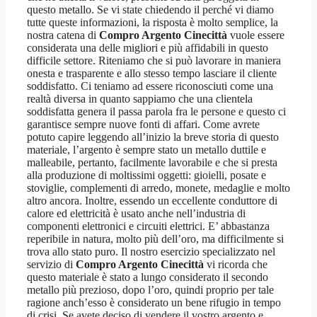
questo metallo. Se vi state chiedendo il perché vi diamo
tutte queste informazioni, la risposta è molto semplice, la
nostra catena di
Compro Argento Cinecittà
vuole essere
considerata una delle migliori e più affidabili in questo
difficile settore. Riteniamo che si può lavorare in maniera
onesta e trasparente e allo stesso tempo lasciare il cliente
soddisfatto. Ci teniamo ad essere riconosciuti come una
realtà diversa in quanto sappiamo che una clientela
soddisfatta genera il passa parola fra le persone e questo ci
garantisce sempre nuove fonti di affari. Come avrete
potuto capire leggendo all’inizio la breve storia di questo
materiale, l’argento è sempre stato un metallo duttile e
malleabile, pertanto, facilmente lavorabile e che si presta
alla produzione di moltissimi oggetti: gioielli, posate e
stoviglie, complementi di arredo, monete, medaglie e molto
altro ancora. Inoltre, essendo un eccellente conduttore di
calore ed elettricità è usato anche nell’industria di
componenti elettronici e circuiti elettrici. E’ abbastanza
reperibile in natura, molto più dell’oro, ma difficilmente si
trova allo stato puro. Il nostro esercizio specializzato nel
servizio di
Compro Argento Cinecittà
vi ricorda che
questo materiale è stato a lungo considerato il secondo
metallo più prezioso, dopo l’oro, quindi proprio per tale
ragione anch’esso è considerato un bene rifugio in tempo
di crisi. Se avete deciso di vendere il vostro argento e