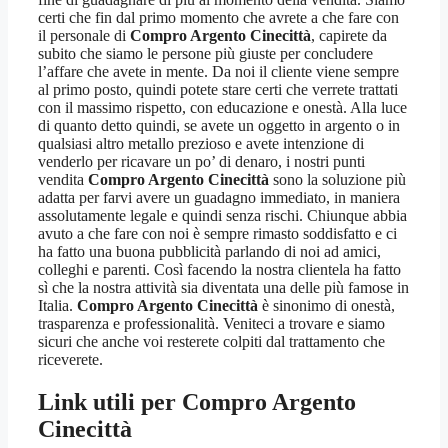
certi che fin dal primo momento che avrete a che fare con
il personale di
Compro Argento Cinecittà
, capirete da
subito che siamo le persone più giuste per concludere
l’affare che avete in mente. Da noi il cliente viene sempre
al primo posto, quindi potete stare certi che verrete trattati
con il massimo rispetto, con educazione e onestà. Alla luce
di quanto detto quindi, se avete un oggetto in argento o in
qualsiasi altro metallo prezioso e avete intenzione di
venderlo per ricavare un po’ di denaro, i nostri punti
vendita
Compro Argento Cinecittà
sono la soluzione più
adatta per farvi avere un guadagno immediato, in maniera
assolutamente legale e quindi senza rischi. Chiunque abbia
avuto a che fare con noi è sempre rimasto soddisfatto e ci
ha fatto una buona pubblicità parlando di noi ad amici,
colleghi e parenti. Così facendo la nostra clientela ha fatto
sì che la nostra attività sia diventata una delle più famose in
Italia.
Compro Argento Cinecittà
è sinonimo di onestà,
trasparenza e professionalità. Veniteci a trovare e siamo
sicuri che anche voi resterete colpiti dal trattamento che
riceverete.
Link utili per
Compro Argento
Cinecittà