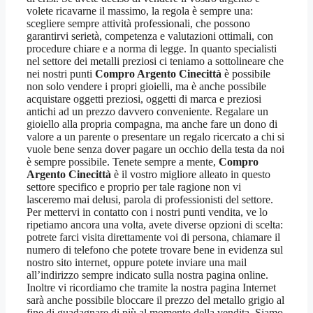
volete ricavarne il massimo, la regola è sempre una:
scegliere sempre attività professionali, che possono
garantirvi serietà, competenza e valutazioni ottimali, con
procedure chiare e a norma di legge. In quanto specialisti
nel settore dei metalli preziosi ci teniamo a sottolineare che
nei nostri punti
Compro Argento Cinecittà
è possibile
non solo vendere i propri gioielli, ma è anche possibile
acquistare oggetti preziosi, oggetti di marca e preziosi
antichi ad un prezzo davvero conveniente. Regalare un
gioiello alla propria compagna, ma anche fare un dono di
valore a un parente o presentare un regalo ricercato a chi si
vuole bene senza dover pagare un occhio della testa da noi
è sempre possibile. Tenete sempre a mente,
Compro
Argento Cinecittà
è il vostro migliore alleato in questo
settore specifico e proprio per tale ragione non vi
lasceremo mai delusi, parola di professionisti del settore.
Per mettervi in contatto con i nostri punti vendita, ve lo
ripetiamo ancora una volta, avete diverse opzioni di scelta:
potrete farci visita direttamente voi di persona, chiamare il
numero di telefono che potete trovare bene in evidenza sul
nostro sito internet, oppure potete inviare una mail
all’indirizzo sempre indicato sulla nostra pagina online.
Inoltre vi ricordiamo che tramite la nostra pagina Internet
sarà anche possibile bloccare il prezzo del metallo grigio al
fine di guadagnare di più al momento della vendita. Siamo