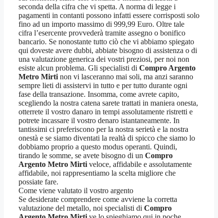
seconda della cifra che vi spetta. A norma di legge i
pagamenti in contanti possono infatti essere corrisposti solo
fino ad un importo massimo di 999,99 Euro. Oltre tale
cifra l’esercente provvederà tramite assegno o bonifico
bancario. Se nonostante tutto ciò che vi abbiamo spiegato
qui doveste avere dubbi, abbiate bisogno di assistenza o di
una valutazione generica dei vostri preziosi, per noi non
esiste alcun problema. Gli specialisti di
Compro Argento
Metro Mirti
non vi lasceranno mai soli, ma anzi saranno
sempre lieti di assistervi in tutto e per tutto durante ogni
fase della transazione. Insomma, come avrete capito,
scegliendo la nostra catena sarete trattati in maniera onesta,
otterrete il vostro danaro in tempi assolutamente ristretti e
potrete incassare il vostro denaro istantaneamente. In
tantissimi ci preferiscono per la nostra serietà e la nostra
onestà e se siamo diventati la realtà di spicco che siamo lo
dobbiamo proprio a questo modus operanti. Quindi,
tirando le somme, se avete bisogno di un
Compro
Argento Metro Mirti
veloce, affidabile e assolutamente
affidabile, noi rappresentiamo la scelta migliore che
possiate fare.
Come viene valutato il vostro argento
Se desiderate comprendere come avviene la corretta
valutazione del metallo, noi specialisti di
Compro
Argento Metro Mirti
ve lo spieghiamo qui in poche