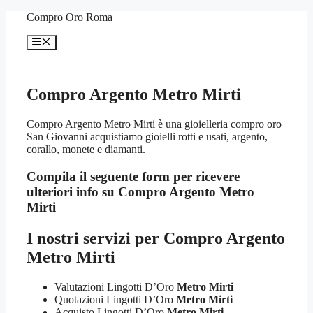
Vai
Compro Oro Roma
al
contenuto
Menu
Compro Argento Metro Mirti
Compro Argento Metro Mirti è una gioielleria compro oro
San Giovanni acquistiamo gioielli rotti e usati, argento,
corallo, monete e diamanti.
Compila il seguente form per ricevere
ulteriori info su
Compro Argento Metro
Mirti
I nostri servizi per
Compro Argento
Metro Mirti
Valutazioni Lingotti D’Oro
Metro Mirti
Quotazioni Lingotti D’Oro
Metro Mirti
Acquisto Lingotti D’Oro
Metro Mirti