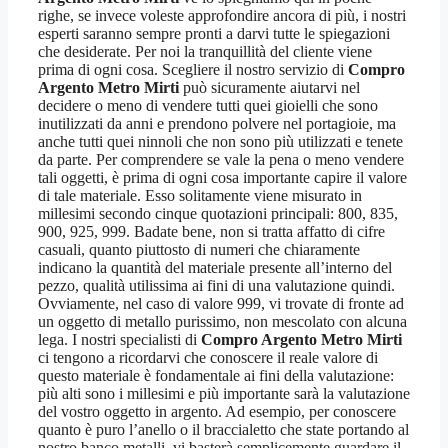
righe, se invece voleste approfondire ancora di più, i nostri
esperti saranno sempre pronti a darvi tutte le spiegazioni
che desiderate. Per noi la tranquillità del cliente viene
prima di ogni cosa. Scegliere il nostro servizio di
Compro
Argento Metro Mirti
può sicuramente aiutarvi nel
decidere o meno di vendere tutti quei gioielli che sono
inutilizzati da anni e prendono polvere nel portagioie, ma
anche tutti quei ninnoli che non sono più utilizzati e tenete
da parte. Per comprendere se vale la pena o meno vendere
tali oggetti, è prima di ogni cosa importante capire il valore
di tale materiale. Esso solitamente viene misurato in
millesimi secondo cinque quotazioni principali: 800, 835,
900, 925, 999. Badate bene, non si tratta affatto di cifre
casuali, quanto piuttosto di numeri che chiaramente
indicano la quantità del materiale presente all’interno del
pezzo, qualità utilissima ai fini di una valutazione quindi.
Ovviamente, nel caso di valore 999, vi trovate di fronte ad
un oggetto di metallo purissimo, non mescolato con alcuna
lega. I nostri specialisti di
Compro Argento Metro Mirti
ci tengono a ricordarvi che conoscere il reale valore di
questo materiale è fondamentale ai fini della valutazione:
più alti sono i millesimi e più importante sarà la valutazione
del vostro oggetto in argento. Ad esempio, per conoscere
quanto è puro l’anello o il braccialetto che state portando al
nostro banco metalli, vi basterà semplicemente guardare il