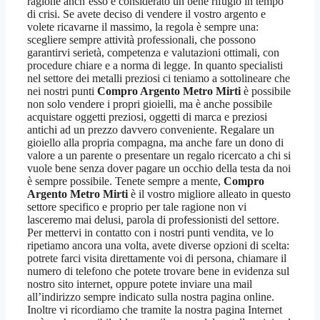
ragione anch’esso è considerato un bene rifugio in tempo
di crisi. Se avete deciso di vendere il vostro argento e
volete ricavarne il massimo, la regola è sempre una:
scegliere sempre attività professionali, che possono
garantirvi serietà, competenza e valutazioni ottimali, con
procedure chiare e a norma di legge. In quanto specialisti
nel settore dei metalli preziosi ci teniamo a sottolineare che
nei nostri punti
Compro Argento Metro Mirti
è possibile
non solo vendere i propri gioielli, ma è anche possibile
acquistare oggetti preziosi, oggetti di marca e preziosi
antichi ad un prezzo davvero conveniente. Regalare un
gioiello alla propria compagna, ma anche fare un dono di
valore a un parente o presentare un regalo ricercato a chi si
vuole bene senza dover pagare un occhio della testa da noi
è sempre possibile. Tenete sempre a mente,
Compro
Argento Metro Mirti
è il vostro migliore alleato in questo
settore specifico e proprio per tale ragione non vi
lasceremo mai delusi, parola di professionisti del settore.
Per mettervi in contatto con i nostri punti vendita, ve lo
ripetiamo ancora una volta, avete diverse opzioni di scelta:
potrete farci visita direttamente voi di persona, chiamare il
numero di telefono che potete trovare bene in evidenza sul
nostro sito internet, oppure potete inviare una mail
all’indirizzo sempre indicato sulla nostra pagina online.
Inoltre vi ricordiamo che tramite la nostra pagina Internet