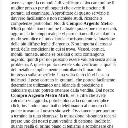
avere sempre la comodità di verificare e bloccare online il
miglior prezzo per gli oggetti che avete intenzione di
portarci ad esaminare. Approfittare di questo servizio è
davvero facilissimo e non richiede studi, ricerche o
competenze particolari. Noi di
Compro Argento Metro
Mirti
pubblichiamo online l’attuale quotazione dei mercati,
aggiornata in tempo reale, e vi permettiamo di calcolare in
modo semplice e immediato la corrispondente valutazione
delle più diffuse leghe d’argento. Non importa di cosa si
tratti, delle condizioni in cui si trova. Vassoi, cornici,
monili, monete, anche se ossidati o rotti contengono
argento, quindi per noi possono essere valutati senza alcun
problema. A questo punto dovrete solo verificare la qualità
del metallo semplicemente controllando il marchio
impresso sulla superficie. Una volta fatto ciò vi basterà
indicarci il peso corretto in grammi, che potrete facilmente
determinare utilizzando una bilancia di precisione e
calcolare quanto potrete ottenere dalla vendita. Dal nostro
Compro Argento Metro Mirti
, se la cifra che avete
calcolato vi aggrada, potrete bloccarla con un semplice
click, inviandoci una mail o telefonando al numero che
potete trovare sul nostro sito web. Ovviamente per portare
a termine in tutta sicurezza la transazione bisognerà recarsi
presso uno dei nostri punti vendita di persona, inoltre in
quanto realtà di primo piano ci teniamo a sottolineare che