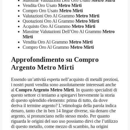
Massime Valutazioni Dell’Oro Usato
Metro Mirti
Vendita Oro Usato
Metro Mirti
Compro Oro Usato
Metro Mirti
Valutazioni Oro Al Grammo
Metro Mirti
Quotazioni Oro Al Grammo
Metro Mirti
Acquisto Oro Al Grammo
Metro Mirti
Massime Valutazioni Dell’Oro Al Grammo
Metro
Mirti
Vendita Oro Al Grammo
Metro Mirti
Compro Oro Al Grammo
Metro Mirti
Approfondimento su
Compro
Argento Metro Mirti
Essendo un’attività esperta nell’acquisto di metalli preziosi,
i nostri punti vendita sono assolutamente interessati anche
al
Compro Argento Metro Mirti
. In quanto specialisti di
questo settore ci teniamo a spiegarvi brevemente la storia
di questo splendido elemento: prima di tutto, da dove
deriva il termine argento? L’etimologia della parola indica
denaro, tanto che in ben 14 lingue diverse, sia denaro che
argento, si pronunciano nello stesso modo. Per quanto
riguarda le origini del suo uso possiamo dirvi che l’utilizzo
di questo metallo, come mezzo di scambio, ha origini