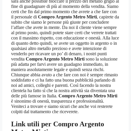
sarà anche possibile bloccare il prezzo del metallo grigio al
fine di guadagnare di più al momento della vendita. Siamo
certi che fin dal primo momento che avrete a che fare con
il personale di
Compro Argento Metro Mirti
, capirete da
subito che siamo le persone più giuste per concludere
l’affare che avete in mente. Da noi il cliente viene sempre
al primo posto, quindi potete stare certi che verrete trattati
con il massimo rispetto, con educazione e onestà. Alla luce
di quanto detto quindi, se avete un oggetto in argento o in
qualsiasi altro metallo prezioso e avete intenzione di
venderlo per ricavare un po’ di denaro, i nostri punti
vendita
Compro Argento Metro Mirti
sono la soluzione
più adatta per farvi avere un guadagno immediato, in
maniera assolutamente legale e quindi senza rischi.
Chiunque abbia avuto a che fare con noi è sempre rimasto
soddisfatto e ci ha fatto una buona pubblicità parlando di
noi ad amici, colleghi e parenti. Così facendo la nostra
clientela ha fatto sì che la nostra attività sia diventata una
delle più famose in Italia.
Compro Argento Metro Mirti
è sinonimo di onestà, trasparenza e professionalità.
Veniteci a trovare e siamo sicuri che anche voi resterete
colpiti dal trattamento che riceverete.
Link utili per
Compro Argento