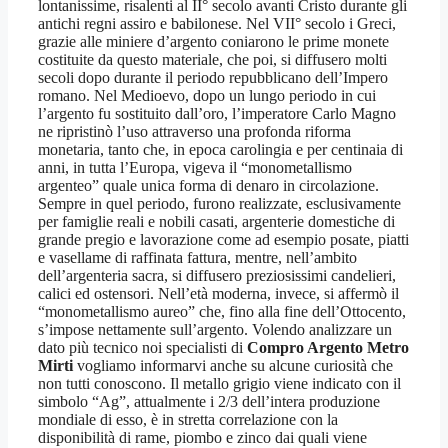
lontanissime, risalenti al II° secolo avanti Cristo durante gli
antichi regni assiro e babilonese. Nel VII° secolo i Greci,
grazie alle miniere d’argento coniarono le prime monete
costituite da questo materiale, che poi, si diffusero molti
secoli dopo durante il periodo repubblicano dell’Impero
romano. Nel Medioevo, dopo un lungo periodo in cui
l’argento fu sostituito dall’oro, l’imperatore Carlo Magno
ne ripristinò l’uso attraverso una profonda riforma
monetaria, tanto che, in epoca carolingia e per centinaia di
anni, in tutta l’Europa, vigeva il “monometallismo
argenteo” quale unica forma di denaro in circolazione.
Sempre in quel periodo, furono realizzate, esclusivamente
per famiglie reali e nobili casati, argenterie domestiche di
grande pregio e lavorazione come ad esempio posate, piatti
e vasellame di raffinata fattura, mentre, nell’ambito
dell’argenteria sacra, si diffusero preziosissimi candelieri,
calici ed ostensori. Nell’età moderna, invece, si affermò il
“monometallismo aureo” che, fino alla fine dell’Ottocento,
s’impose nettamente sull’argento. Volendo analizzare un
dato più tecnico noi specialisti di
Compro Argento Metro
Mirti
vogliamo informarvi anche su alcune curiosità che
non tutti conoscono. Il metallo grigio viene indicato con il
simbolo “Ag”, attualmente i 2/3 dell’intera produzione
mondiale di esso, è in stretta correlazione con la
disponibilità di rame, piombo e zinco dai quali viene