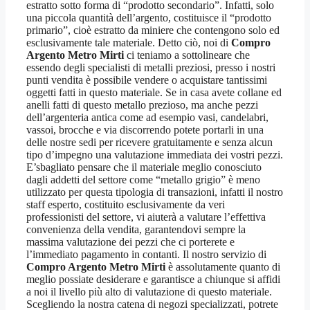
estratto sotto forma di “prodotto secondario”. Infatti, solo
una piccola quantità dell’argento, costituisce il “prodotto
primario”, cioè estratto da miniere che contengono solo ed
esclusivamente tale materiale. Detto ciò, noi di
Compro
Argento Metro Mirti
ci teniamo a sottolineare che
essendo degli specialisti di metalli preziosi, presso i nostri
punti vendita è possibile vendere o acquistare tantissimi
oggetti fatti in questo materiale. Se in casa avete collane ed
anelli fatti di questo metallo prezioso, ma anche pezzi
dell’argenteria antica come ad esempio vasi, candelabri,
vassoi, brocche e via discorrendo potete portarli in una
delle nostre sedi per ricevere gratuitamente e senza alcun
tipo d’impegno una valutazione immediata dei vostri pezzi.
E’sbagliato pensare che il materiale meglio conosciuto
dagli addetti del settore come “metallo grigio” è meno
utilizzato per questa tipologia di transazioni, infatti il nostro
staff esperto, costituito esclusivamente da veri
professionisti del settore, vi aiuterà a valutare l’effettiva
convenienza della vendita, garantendovi sempre la
massima valutazione dei pezzi che ci porterete e
l’immediato pagamento in contanti. Il nostro servizio di
Compro Argento Metro Mirti
è assolutamente quanto di
meglio possiate desiderare e garantisce a chiunque si affidi
a noi il livello più alto di valutazione di questo materiale.
Scegliendo la nostra catena di negozi specializzati, potrete