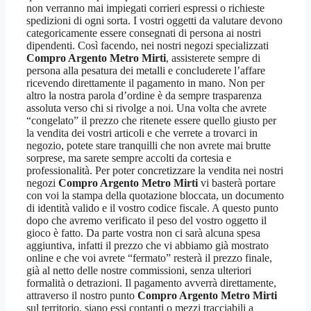
non verranno mai impiegati corrieri espressi o richieste
spedizioni di ogni sorta. I vostri oggetti da valutare devono
categoricamente essere consegnati di persona ai nostri
dipendenti. Così facendo, nei nostri negozi specializzati
Compro Argento Metro Mirti
, assisterete sempre di
persona alla pesatura dei metalli e concluderete l’affare
ricevendo direttamente il pagamento in mano. Non per
altro la nostra parola d’ordine è da sempre trasparenza
assoluta verso chi si rivolge a noi. Una volta che avrete
“congelato” il prezzo che ritenete essere quello giusto per
la vendita dei vostri articoli e che verrete a trovarci in
negozio, potete stare tranquilli che non avrete mai brutte
sorprese, ma sarete sempre accolti da cortesia e
professionalità. Per poter concretizzare la vendita nei nostri
negozi
Compro Argento Metro Mirti
vi basterà portare
con voi la stampa della quotazione bloccata, un documento
di identità valido e il vostro codice fiscale. A questo punto
dopo che avremo verificato il peso del vostro oggetto il
gioco è fatto. Da parte vostra non ci sarà alcuna spesa
aggiuntiva, infatti il prezzo che vi abbiamo già mostrato
online e che voi avrete “fermato” resterà il prezzo finale,
già al netto delle nostre commissioni, senza ulteriori
formalità o detrazioni. Il pagamento avverrà direttamente,
attraverso il nostro punto
Compro Argento Metro Mirti
sul territorio, siano essi contanti o mezzi tracciabili a