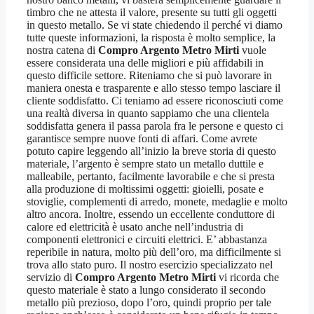
timbro che ne attesta il valore, presente su tutti gli oggetti
in questo metallo. Se vi state chiedendo il perché vi diamo
tutte queste informazioni, la risposta è molto semplice, la
nostra catena di
Compro Argento Metro Mirti
vuole
essere considerata una delle migliori e più affidabili in
questo difficile settore. Riteniamo che si può lavorare in
maniera onesta e trasparente e allo stesso tempo lasciare il
cliente soddisfatto. Ci teniamo ad essere riconosciuti come
una realtà diversa in quanto sappiamo che una clientela
soddisfatta genera il passa parola fra le persone e questo ci
garantisce sempre nuove fonti di affari. Come avrete
potuto capire leggendo all’inizio la breve storia di questo
materiale, l’argento è sempre stato un metallo duttile e
malleabile, pertanto, facilmente lavorabile e che si presta
alla produzione di moltissimi oggetti: gioielli, posate e
stoviglie, complementi di arredo, monete, medaglie e molto
altro ancora. Inoltre, essendo un eccellente conduttore di
calore ed elettricità è usato anche nell’industria di
componenti elettronici e circuiti elettrici. E’ abbastanza
reperibile in natura, molto più dell’oro, ma difficilmente si
trova allo stato puro. Il nostro esercizio specializzato nel
servizio di
Compro Argento Metro Mirti
vi ricorda che
questo materiale è stato a lungo considerato il secondo
metallo più prezioso, dopo l’oro, quindi proprio per tale