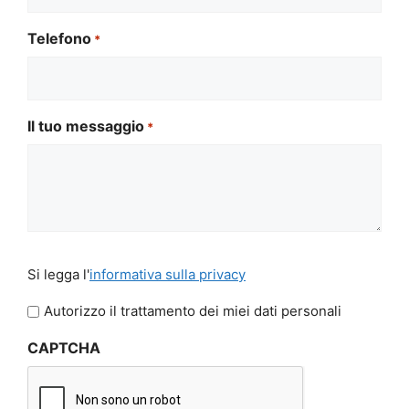
Telefono
*
Il tuo messaggio
*
Si
Si legga l'
informativa sulla privacy
legga
l'informativa
Autorizzo il trattamento dei miei dati personali
sulla
CAPTCHA
privacy
*