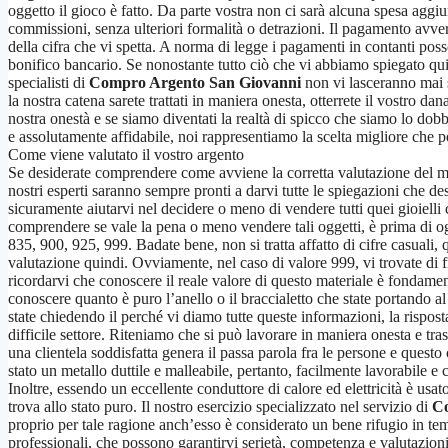
oggetto il gioco è fatto. Da parte vostra non ci sarà alcuna spesa aggiun
commissioni, senza ulteriori formalità o detrazioni. Il pagamento avver
della cifra che vi spetta. A norma di legge i pagamenti in contanti pos
bonifico bancario. Se nonostante tutto ciò che vi abbiamo spiegato qui
specialisti di
Compro Argento San Giovanni
non vi lasceranno mai s
la nostra catena sarete trattati in maniera onesta, otterrete il vostro da
nostra onestà e se siamo diventati la realtà di spicco che siamo lo d
e assolutamente affidabile, noi rappresentiamo la scelta migliore che po
Come viene valutato il vostro argento
Se desiderate comprendere come avviene la corretta valutazione del met
nostri esperti saranno sempre pronti a darvi tutte le spiegazioni che des
sicuramente aiutarvi nel decidere o meno di vendere tutti quei gioielli 
comprendere se vale la pena o meno vendere tali oggetti, è prima di og
835, 900, 925, 999. Badate bene, non si tratta affatto di cifre casuali, 
valutazione quindi. Ovviamente, nel caso di valore 999, vi trovate di f
ricordarvi che conoscere il reale valore di questo materiale è fondament
conoscere quanto è puro l’anello o il braccialetto che state portando al 
state chiedendo il perché vi diamo tutte queste informazioni, la rispos
difficile settore. Riteniamo che si può lavorare in maniera onesta e tr
una clientela soddisfatta genera il passa parola fra le persone e questo
stato un metallo duttile e malleabile, pertanto, facilmente lavorabile e
Inoltre, essendo un eccellente conduttore di calore ed elettricità è usato
trova allo stato puro. Il nostro esercizio specializzato nel servizio di
Co
proprio per tale ragione anch’esso è considerato un bene rifugio in tem
professionali, che possono garantirvi serietà, competenza e valutazioni 