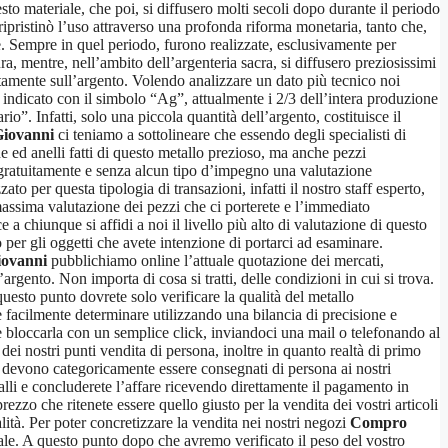
sto materiale, che poi, si diffusero molti secoli dopo durante il periodo
pristinò l’uso attraverso una profonda riforma monetaria, tanto che,
e. Sempre in quel periodo, furono realizzate, esclusivamente per
ra, mentre, nell’ambito dell’argenteria sacra, si diffusero preziosissimi
ttamente sull’argento. Volendo analizzare un dato più tecnico noi
indicato con il simbolo “Ag”, attualmente i 2/3 dell’intera produzione
o”. Infatti, solo una piccola quantità dell’argento, costituisce il
iovanni
ci teniamo a sottolineare che essendo degli specialisti di
ane ed anelli fatti di questo metallo prezioso, ma anche pezzi
e gratuitamente e senza alcun tipo d’impegno una valutazione
o per questa tipologia di transazioni, infatti il nostro staff esperto,
 massima valutazione dei pezzi che ci porterete e l’immediato
a chiunque si affidi a noi il livello più alto di valutazione di questo
 per gli oggetti che avete intenzione di portarci ad esaminare.
ovanni
pubblichiamo online l’attuale quotazione dei mercati,
gento. Non importa di cosa si tratti, delle condizioni in cui si trova.
uesto punto dovrete solo verificare la qualità del metallo
e facilmente determinare utilizzando una bilancia di precisione e
ete bloccarla con un semplice click, inviandoci una mail o telefonando al
ei nostri punti vendita di persona, inoltre in quanto realtà di primo
re devono categoricamente essere consegnati di persona ai nostri
talli e concluderete l’affare ricevendo direttamente il pagamento in
ezzo che ritenete essere quello giusto per la vendita dei vostri articoli
lità. Per poter concretizzare la vendita nei nostri negozi
Compro
cale. A questo punto dopo che avremo verificato il peso del vostro