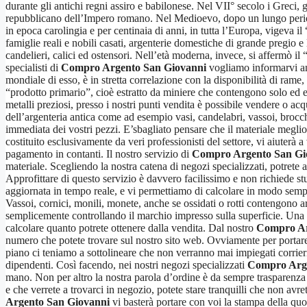
durante gli antichi regni assiro e babilonese. Nel VII° secolo i Greci, 
repubblicano dell’Impero romano. Nel Medioevo, dopo un lungo periodo 
in epoca carolingia e per centinaia di anni, in tutta l’Europa, vigeva
famiglie reali e nobili casati, argenterie domestiche di grande pregio e
candelieri, calici ed ostensori. Nell’età moderna, invece, si affermò i
specialisti di
Compro Argento San Giovanni
vogliamo informarvi anc
mondiale di esso, è in stretta correlazione con la disponibilità di rame,
“prodotto primario”, cioè estratto da miniere che contengono solo ed e
metalli preziosi, presso i nostri punti vendita è possibile vendere o acq
dell’argenteria antica come ad esempio vasi, candelabri, vassoi, brocc
immediata dei vostri pezzi. E’sbagliato pensare che il materiale meglio c
costituito esclusivamente da veri professionisti del settore, vi aiuterà
pagamento in contanti. Il nostro servizio di
Compro Argento San Gi
materiale. Scegliendo la nostra catena di negozi specializzati, potrete 
Approfittare di questo servizio è davvero facilissimo e non richiede st
aggiornata in tempo reale, e vi permettiamo di calcolare in modo sempli
Vassoi, cornici, monili, monete, anche se ossidati o rotti contengono a
semplicemente controllando il marchio impresso sulla superficie. Una vo
calcolare quanto potrete ottenere dalla vendita. Dal nostro
Compro Ar
numero che potete trovare sul nostro sito web. Ovviamente per portare a
piano ci teniamo a sottolineare che non verranno mai impiegati corrieri
dipendenti. Così facendo, nei nostri negozi specializzati
Compro Arge
mano. Non per altro la nostra parola d’ordine è da sempre trasparenza as
e che verrete a trovarci in negozio, potete stare tranquilli che non avr
Argento San Giovanni
vi basterà portare con voi la stampa della quo