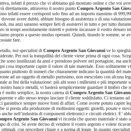
tiva, infatti il prezzo che vi abbiamo già mostrato online e che voi avrete
rà direttamente, attraverso il nostro punto
Compro Argento San Giov
sono infatti essere corrisposti solo fino ad un importo massimo di 999,99
 doveste avere dubbi, abbiate bisogno di assistenza o di una valutazione 
oli, ma anzi saranno sempre lieti di assistervi in tutto e per tutto dura
naro in tempi assolutamente ristretti e potrete incassare il vostro denaro i
obbiamo proprio a questo modus operanti. Quindi, tirando le somme, se a
ssiate fare.
allo, noi specialisti di
Compro Argento San Giovanni
ve lo spieghia
iderate. Per noi la tranquillità del cliente viene prima di ogni cosa. Sceg
che sono inutilizzati da anni e prendono polvere nel portagioie, ma anche 
ni cosa importante capire il valore di tale materiale. Esso solitamente v
quanto piuttosto di numeri che chiaramente indicano la quantità del materi
ronte ad un oggetto di metallo purissimo, non mescolato con alcuna lega.
ale ai fini della valutazione: più alti sono i millesimi e più importante
nostro banco metalli, vi basterà semplicemente guardare il timbro che ne a
ta è molto semplice, la nostra catena di
Compro Argento San Giovann
asparente e allo stesso tempo lasciare il cliente soddisfatto. Ci teniamo 
 ci garantisce sempre nuove fonti di affari. Come avrete potuto capire le
 che si presta alla produzione di moltissimi oggetti: gioielli, posate e s
 anche nell’industria di componenti elettronici e circuiti elettrici. E’ ab
mpro Argento San Giovanni
vi ricorda che questo materiale è stato 
po di crisi. Se avete deciso di vendere il vostro argento e volete ricavar
ottimali, con procedure chiare e a norma di legge. In quanto specialisti n