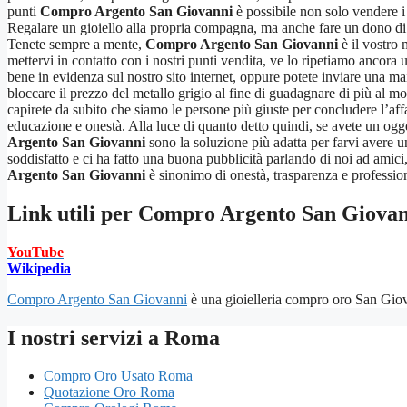
punti
Compro Argento San Giovanni
è possibile non solo vendere i 
Regalare un gioiello alla propria compagna, ma anche fare un dono di v
Tenete sempre a mente,
Compro Argento San Giovanni
è il vostro 
mettervi in contatto con i nostri punti vendita, ve lo ripetiamo ancora 
bene in evidenza sul nostro sito internet, oppure potete inviare una mai
bloccare il prezzo del metallo grigio al fine di guadagnare di più al 
capirete da subito che siamo le persone più giuste per concludere l’affa
educazione e onestà. Alla luce di quanto detto quindi, se avete un ogget
Argento San Giovanni
sono la soluzione più adatta per farvi avere 
soddisfatto e ci ha fatto una buona pubblicità parlando di noi ad amici, 
Argento San Giovanni
è sinonimo di onestà, trasparenza e professiona
Link utili per
Compro Argento San Giovan
YouTube
Wikipedia
Compro Argento San Giovanni
è una gioielleria compro oro San Giovan
I nostri servizi a Roma
Compro Oro Usato Roma
Quotazione Oro Roma