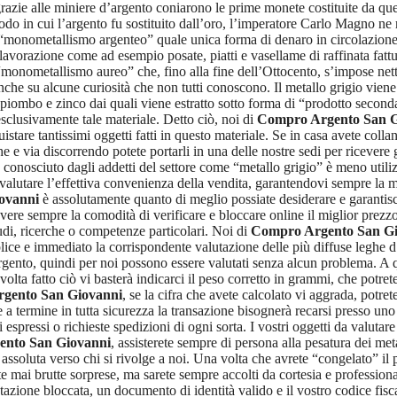
grazie alle miniere d’argento coniarono le prime monete costituite da que
in cui l’argento fu sostituito dall’oro, l’imperatore Carlo Magno ne ri
 il “monometallismo argenteo” quale unica forma di denaro in circolazion
 lavorazione come ad esempio posate, piatti e vasellame di raffinata fattu
l “monometallismo aureo” che, fino alla fine dell’Ottocento, s’impose ne
he su alcune curiosità che non tutti conoscono. Il metallo grigio viene 
 piombo e zinco dai quali viene estratto sotto forma di “prodotto secondari
sclusivamente tale materiale. Detto ciò, noi di
Compro Argento San G
uistare tantissimi oggetti fatti in questo materiale. Se in casa avete coll
he e via discorrendo potete portarli in una delle nostre sedi per ricever
onosciuto dagli addetti del settore come “metallo grigio” è meno utilizzat
 a valutare l’effettiva convenienza della vendita, garantendovi sempre la
ovanni
è assolutamente quanto di meglio possiate desiderare e garantisce 
avere sempre la comodità di verificare e bloccare online il miglior prezzo
udi, ricerche o competenze particolari. Noi di
Compro Argento San Gi
ce e immediato la corrispondente valutazione delle più diffuse leghe d’ar
rgento, quindi per noi possono essere valutati senza alcun problema. A q
lta fatto ciò vi basterà indicarci il peso corretto in grammi, che potret
gento San Giovanni
, se la cifra che avete calcolato vi aggrada, potr
 termine in tutta sicurezza la transazione bisognerà recarsi presso uno d
 espressi o richieste spedizioni di ogni sorta. I vostri oggetti da valuta
nto San Giovanni
, assisterete sempre di persona alla pesatura dei me
soluta verso chi si rivolge a noi. Una volta che avrete “congelato” il pr
ete mai brutte sorprese, ma sarete sempre accolti da cortesia e professiona
tazione bloccata, un documento di identità valido e il vostro codice fis