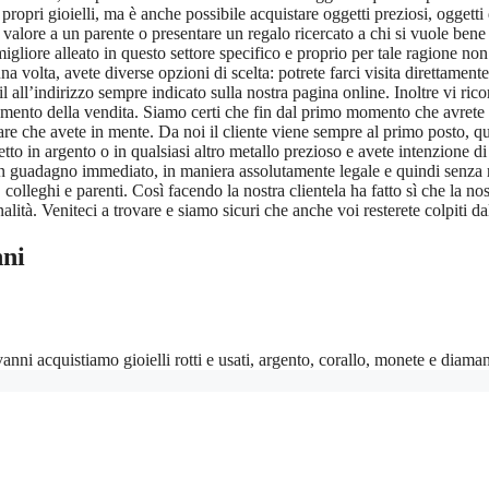
propri gioielli, ma è anche possibile acquistare oggetti preziosi, oggett
alore a un parente o presentare un regalo ricercato a chi si vuole bene
migliore alleato in questo settore specifico e proprio per tale ragione non
una volta, avete diverse opzioni di scelta: potrete farci visita direttamen
l all’indirizzo sempre indicato sulla nostra pagina online. Inoltre vi ric
momento della vendita. Siamo certi che fin dal primo momento che avrete 
re che avete in mente. Da noi il cliente viene sempre al primo posto, quin
to in argento o in qualsiasi altro metallo prezioso e avete intenzione di
un guadagno immediato, in maniera assolutamente legale e quindi senza 
colleghi e parenti. Così facendo la nostra clientela ha fatto sì che la nost
lità. Veniteci a trovare e siamo sicuri che anche voi resterete colpiti da
ni
ni acquistiamo gioielli rotti e usati, argento, corallo, monete e diaman