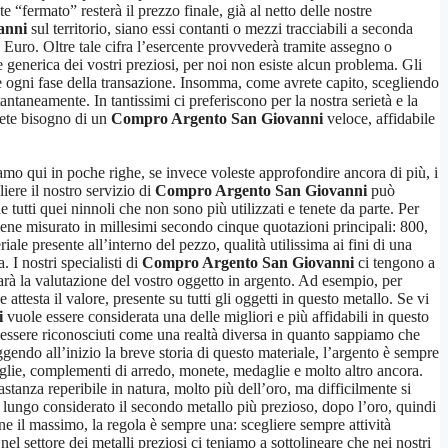
 “fermato” resterà il prezzo finale, già al netto delle nostre
anni
sul territorio, siano essi contanti o mezzi tracciabili a seconda
 Euro. Oltre tale cifra l’esercente provvederà tramite assegno o
generica dei vostri preziosi, per noi non esiste alcun problema. Gli
nte ogni fase della transazione. Insomma, come avrete capito, scegliendo
stantaneamente. In tantissimi ci preferiscono per la nostra serietà e la
vete bisogno di un
Compro Argento San Giovanni
veloce, affidabile
mo qui in poche righe, se invece voleste approfondire ancora di più, i
liere il nostro servizio di
Compro Argento San Giovanni
può
tutti quei ninnoli che non sono più utilizzati e tenete da parte. Per
iene misurato in millesimi secondo cinque quotazioni principali: 800,
ale presente all’interno del pezzo, qualità utilissima ai fini di una
 I nostri specialisti di
Compro Argento San Giovanni
ci tengono a
 sarà la valutazione del vostro oggetto in argento. Ad esempio, per
ttesta il valore, presente su tutti gli oggetti in questo metallo. Se vi
i
vuole essere considerata una delle migliori e più affidabili in questo
ad essere riconosciuti come una realtà diversa in quanto sappiamo che
ggendo all’inizio la breve storia di questo materiale, l’argento è sempre
toviglie, complementi di arredo, monete, medaglie e molto altro ancora.
bastanza reperibile in natura, molto più dell’oro, ma difficilmente si
a lungo considerato il secondo metallo più prezioso, dopo l’oro, quindi
ne il massimo, la regola è sempre una: scegliere sempre attività
el settore dei metalli preziosi ci teniamo a sottolineare che nei nostri