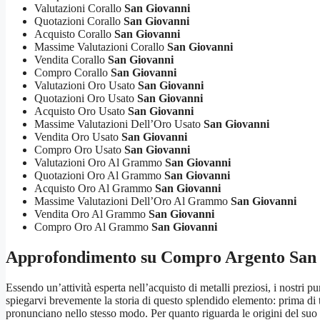
Valutazioni Corallo
San Giovanni
Quotazioni Corallo
San Giovanni
Acquisto Corallo
San Giovanni
Massime Valutazioni Corallo
San Giovanni
Vendita Corallo
San Giovanni
Compro Corallo
San Giovanni
Valutazioni Oro Usato
San Giovanni
Quotazioni Oro Usato
San Giovanni
Acquisto Oro Usato
San Giovanni
Massime Valutazioni Dell’Oro Usato
San Giovanni
Vendita Oro Usato
San Giovanni
Compro Oro Usato
San Giovanni
Valutazioni Oro Al Grammo
San Giovanni
Quotazioni Oro Al Grammo
San Giovanni
Acquisto Oro Al Grammo
San Giovanni
Massime Valutazioni Dell’Oro Al Grammo
San Giovanni
Vendita Oro Al Grammo
San Giovanni
Compro Oro Al Grammo
San Giovanni
Approfondimento su
Compro Argento San
Essendo un’attività esperta nell’acquisto di metalli preziosi, i nostri 
spiegarvi brevemente la storia di questo splendido elemento: prima di t
pronunciano nello stesso modo. Per quanto riguarda le origini del suo u