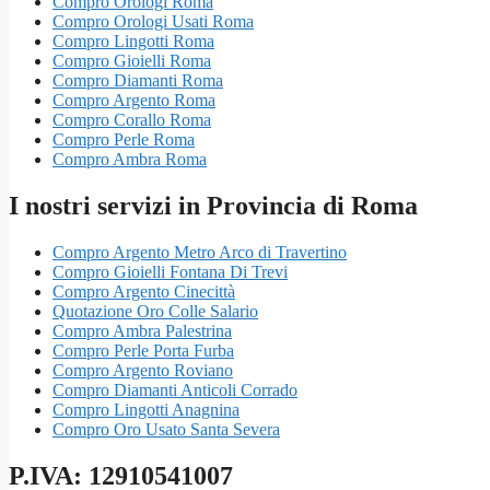
Compro Orologi Roma
Compro Orologi Usati Roma
Compro Lingotti Roma
Compro Gioielli Roma
Compro Diamanti Roma
Compro Argento Roma
Compro Corallo Roma
Compro Perle Roma
Compro Ambra Roma
I nostri servizi in Provincia di Roma
Compro Argento Metro Arco di Travertino
Compro Gioielli Fontana Di Trevi
Compro Argento Cinecittà
Quotazione Oro Colle Salario
Compro Ambra Palestrina
Compro Perle Porta Furba
Compro Argento Roviano
Compro Diamanti Anticoli Corrado
Compro Lingotti Anagnina
Compro Oro Usato Santa Severa
P.IVA: 12910541007