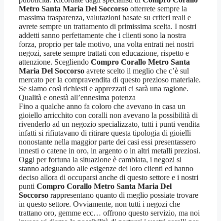
Metro Santa Maria Del Soccorso
otterrete sempre la
massima trasparenza, valutazioni basate su criteri reali e
avrete sempre un trattamento di primissima scelta. I nostri
addetti sanno perfettamente che i clienti sono la nostra
forza, proprio per tale motivo, una volta entrati nei nostri
negozi, sarete sempre trattati con educazione, rispetto e
attenzione. Scegliendo
Compro Corallo Metro Santa
Maria Del Soccorso
avrete scelto il meglio che c’è sul
mercato per la compravendita di questo prezioso materiale.
Se siamo così richiesti e apprezzati ci sarà una ragione.
Qualità e onestà all’ennesima potenza
Fino a qualche anno fa coloro che avevano in casa un
gioiello arricchito con coralli non avevano la possibilità di
rivenderlo ad un negozio specializzato, tutti i punti vendita
infatti si rifiutavano di ritirare questa tipologia di gioielli
nonostante nella maggior parte dei casi essi presentassero
innesti o catene in oro, in argento o in altri metalli preziosi.
Oggi per fortuna la situazione è cambiata, i negozi si
stanno adeguando alle esigenze dei loro clienti ed hanno
deciso allora di occuparsi anche di questo settore e i nostri
punti
Compro Corallo Metro Santa Maria Del
Soccorso
rappresentano quanto di meglio possiate trovare
in questo settore. Ovviamente, non tutti i negozi che
trattano oro, gemme ecc… offrono questo servizio, ma noi