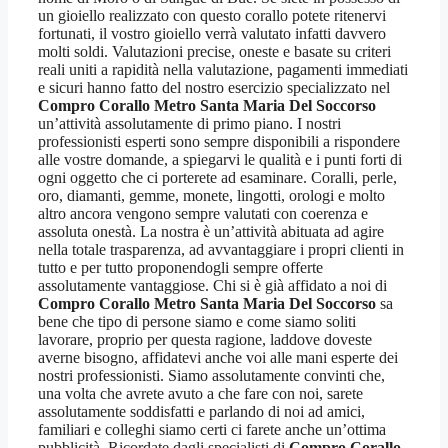
un gioiello realizzato con questo corallo potete ritenervi
fortunati, il vostro gioiello verrà valutato infatti davvero
molti soldi. Valutazioni precise, oneste e basate su criteri
reali uniti a rapidità nella valutazione, pagamenti immediati
e sicuri hanno fatto del nostro esercizio specializzato nel
Compro Corallo Metro Santa Maria Del Soccorso
un’attività assolutamente di primo piano. I nostri
professionisti esperti sono sempre disponibili a rispondere
alle vostre domande, a spiegarvi le qualità e i punti forti di
ogni oggetto che ci porterete ad esaminare. Coralli, perle,
oro, diamanti, gemme, monete, lingotti, orologi e molto
altro ancora vengono sempre valutati con coerenza e
assoluta onestà. La nostra è un’attività abituata ad agire
nella totale trasparenza, ad avvantaggiare i propri clienti in
tutto e per tutto proponendogli sempre offerte
assolutamente vantaggiose. Chi si è già affidato a noi di
Compro Corallo Metro Santa Maria Del Soccorso
sa
bene che tipo di persone siamo e come siamo soliti
lavorare, proprio per questa ragione, laddove doveste
averne bisogno, affidatevi anche voi alle mani esperte dei
nostri professionisti. Siamo assolutamente convinti che,
una volta che avrete avuto a che fare con noi, sarete
assolutamente soddisfatti e parlando di noi ad amici,
familiari e colleghi siamo certi ci farete anche un’ottima
pubblicità. Ricordate dagli specialisti di
Compro Corallo