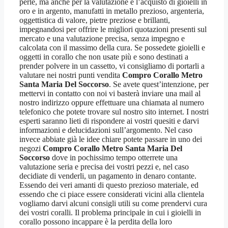
perle, ma anche per la valutazione e l’acquisto di gioielli in
oro e in argento, manufatti in metallo prezioso, argenteria,
oggettistica di valore, pietre preziose e brillanti,
impegnandosi per offrire le migliori quotazioni presenti sul
mercato e una valutazione precisa, senza impegno e
calcolata con il massimo della cura. Se possedete gioielli e
oggetti in corallo che non usate più e sono destinati a
prender polvere in un cassetto, vi consigliamo di portarli a
valutare nei nostri punti vendita
Compro Corallo Metro
Santa Maria Del Soccorso
. Se avete quest’intenzione, per
mettervi in contatto con noi vi basterà inviare una mail al
nostro indirizzo oppure effettuare una chiamata al numero
telefonico che potete trovare sul nostro sito internet. I nostri
esperti saranno lieti di rispondere ai vostri quesiti e darvi
informazioni e delucidazioni sull’argomento. Nel caso
invece abbiate già le idee chiare potete passare in uno dei
negozi
Compro Corallo Metro Santa Maria Del
Soccorso
dove in pochissimo tempo otterrete una
valutazione seria e precisa dei vostri pezzi e, nel caso
decidiate di venderli, un pagamento in denaro contante.
Essendo dei veri amanti di questo prezioso materiale, ed
essendo che ci piace essere considerati vicini alla clientela
vogliamo darvi alcuni consigli utili su come prendervi cura
dei vostri coralli. Il problema principale in cui i gioielli in
corallo possono incappare è la perdita della loro