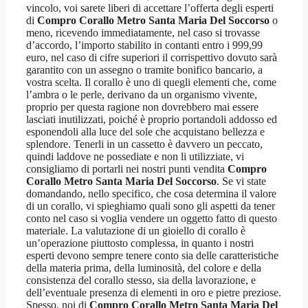
vincolo, voi sarete liberi di accettare l’offerta degli esperti
di
Compro Corallo Metro Santa Maria Del Soccorso
o
meno, ricevendo immediatamente, nel caso si trovasse
d’accordo, l’importo stabilito in contanti entro i 999,99
euro, nel caso di cifre superiori il corrispettivo dovuto sarà
garantito con un assegno o tramite bonifico bancario, a
vostra scelta. Il corallo è uno di quegli elementi che, come
l’ambra o le perle, derivano da un organismo vivente,
proprio per questa ragione non dovrebbero mai essere
lasciati inutilizzati, poiché è proprio portandoli addosso ed
esponendoli alla luce del sole che acquistano bellezza e
splendore. Tenerli in un cassetto è davvero un peccato,
quindi laddove ne possediate e non li utilizziate, vi
consigliamo di portarli nei nostri punti vendita
Compro
Corallo Metro Santa Maria Del Soccorso
. Se vi state
domandando, nello specifico, che cosa determina il valore
di un corallo, vi spieghiamo quali sono gli aspetti da tener
conto nel caso si voglia vendere un oggetto fatto di questo
materiale. La valutazione di un gioiello di corallo è
un’operazione piuttosto complessa, in quanto i nostri
esperti devono sempre tenere conto sia delle caratteristiche
della materia prima, della luminosità, del colore e della
consistenza del corallo stesso, sia della lavorazione, e
dell’eventuale presenza di elementi in oro e pietre preziose.
Spesso, noi di
Compro Corallo Metro Santa Maria Del