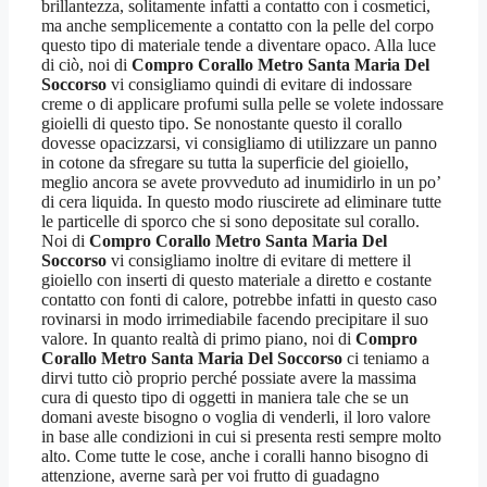
brillantezza, solitamente infatti a contatto con i cosmetici,
ma anche semplicemente a contatto con la pelle del corpo
questo tipo di materiale tende a diventare opaco. Alla luce
di ciò, noi di
Compro Corallo Metro Santa Maria Del
Soccorso
vi consigliamo quindi di evitare di indossare
creme o di applicare profumi sulla pelle se volete indossare
gioielli di questo tipo. Se nonostante questo il corallo
dovesse opacizzarsi, vi consigliamo di utilizzare un panno
in cotone da sfregare su tutta la superficie del gioiello,
meglio ancora se avete provveduto ad inumidirlo in un po’
di cera liquida. In questo modo riuscirete ad eliminare tutte
le particelle di sporco che si sono depositate sul corallo.
Noi di
Compro Corallo Metro Santa Maria Del
Soccorso
vi consigliamo inoltre di evitare di mettere il
gioiello con inserti di questo materiale a diretto e costante
contatto con fonti di calore, potrebbe infatti in questo caso
rovinarsi in modo irrimediabile facendo precipitare il suo
valore. In quanto realtà di primo piano, noi di
Compro
Corallo Metro Santa Maria Del Soccorso
ci teniamo a
dirvi tutto ciò proprio perché possiate avere la massima
cura di questo tipo di oggetti in maniera tale che se un
domani aveste bisogno o voglia di venderli, il loro valore
in base alle condizioni in cui si presenta resti sempre molto
alto. Come tutte le cose, anche i coralli hanno bisogno di
attenzione, averne sarà per voi frutto di guadagno