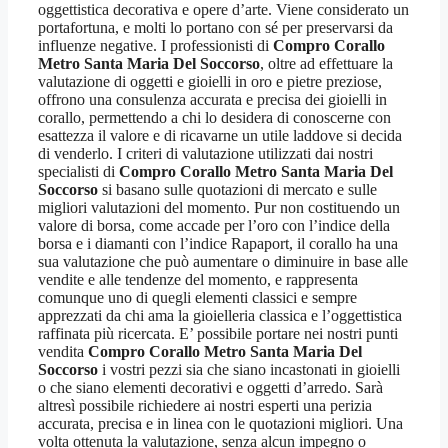
oggettistica decorativa e opere d’arte. Viene considerato un
portafortuna, e molti lo portano con sé per preservarsi da
influenze negative. I professionisti di
Compro Corallo
Metro Santa Maria Del Soccorso
, oltre ad effettuare la
valutazione di oggetti e gioielli in oro e pietre preziose,
offrono una consulenza accurata e precisa dei gioielli in
corallo, permettendo a chi lo desidera di conoscerne con
esattezza il valore e di ricavarne un utile laddove si decida
di venderlo. I criteri di valutazione utilizzati dai nostri
specialisti di
Compro Corallo Metro Santa Maria Del
Soccorso
si basano sulle quotazioni di mercato e sulle
migliori valutazioni del momento. Pur non costituendo un
valore di borsa, come accade per l’oro con l’indice della
borsa e i diamanti con l’indice Rapaport, il corallo ha una
sua valutazione che può aumentare o diminuire in base alle
vendite e alle tendenze del momento, e rappresenta
comunque uno di quegli elementi classici e sempre
apprezzati da chi ama la gioielleria classica e l’oggettistica
raffinata più ricercata. E’ possibile portare nei nostri punti
vendita
Compro Corallo Metro Santa Maria Del
Soccorso
i vostri pezzi sia che siano incastonati in gioielli
o che siano elementi decorativi e oggetti d’arredo. Sarà
altresì possibile richiedere ai nostri esperti una perizia
accurata, precisa e in linea con le quotazioni migliori. Una
volta ottenuta la valutazione, senza alcun impegno o