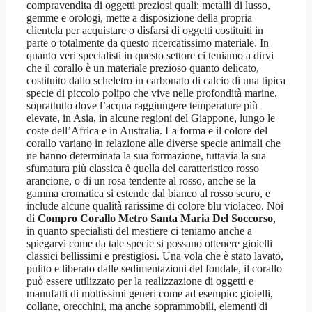
compravendita di oggetti preziosi quali: metalli di lusso,
gemme e orologi, mette a disposizione della propria
clientela per acquistare o disfarsi di oggetti costituiti in
parte o totalmente da questo ricercatissimo materiale. In
quanto veri specialisti in questo settore ci teniamo a dirvi
che il corallo è un materiale prezioso quanto delicato,
costituito dallo scheletro in carbonato di calcio di una tipica
specie di piccolo polipo che vive nelle profondità marine,
soprattutto dove l’acqua raggiungere temperature più
elevate, in Asia, in alcune regioni del Giappone, lungo le
coste dell’Africa e in Australia. La forma e il colore del
corallo variano in relazione alle diverse specie animali che
ne hanno determinata la sua formazione, tuttavia la sua
sfumatura più classica è quella del caratteristico rosso
arancione, o di un rosa tendente al rosso, anche se la
gamma cromatica si estende dal bianco al rosso scuro, e
include alcune qualità rarissime di colore blu violaceo. Noi
di
Compro Corallo Metro Santa Maria Del Soccorso
,
in quanto specialisti del mestiere ci teniamo anche a
spiegarvi come da tale specie si possano ottenere gioielli
classici bellissimi e prestigiosi. Una vola che è stato lavato,
pulito e liberato dalle sedimentazioni del fondale, il corallo
può essere utilizzato per la realizzazione di oggetti e
manufatti di moltissimi generi come ad esempio: gioielli,
collane, orecchini, ma anche soprammobili, elementi di