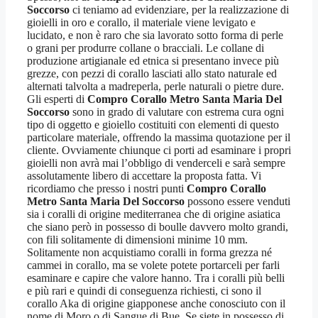
Soccorso
ci teniamo ad evidenziare, per la realizzazione di
gioielli in oro e corallo, il materiale viene levigato e
lucidato, e non è raro che sia lavorato sotto forma di perle
o grani per produrre collane o bracciali. Le collane di
produzione artigianale ed etnica si presentano invece più
grezze, con pezzi di corallo lasciati allo stato naturale ed
alternati talvolta a madreperla, perle naturali o pietre dure.
Gli esperti di
Compro Corallo Metro Santa Maria Del
Soccorso
sono in grado di valutare con estrema cura ogni
tipo di oggetto e gioiello costituiti con elementi di questo
particolare materiale, offrendo la massima quotazione per il
cliente. Ovviamente chiunque ci porti ad esaminare i propri
gioielli non avrà mai l’obbligo di venderceli e sarà sempre
assolutamente libero di accettare la proposta fatta. Vi
ricordiamo che presso i nostri punti
Compro Corallo
Metro Santa Maria Del Soccorso
possono essere venduti
sia i coralli di origine mediterranea che di origine asiatica
che siano però in possesso di boulle davvero molto grandi,
con fili solitamente di dimensioni minime 10 mm.
Solitamente non acquistiamo coralli in forma grezza né
cammei in corallo, ma se volete potete portarceli per farli
esaminare e capire che valore hanno. Tra i coralli più belli
e più rari e quindi di conseguenza richiesti, ci sono il
corallo Aka di origine giapponese anche conosciuto con il
nome di Moro o di Sangue di Bue. Se siete in possesso di