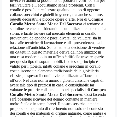
invece vi diamo la possibilità di portarci i vostri coralli per
farli valutare e li acquistiamo senza problemi. Con il
corallo è possibile realizzare qualunque tipo di oggetto:
collane, orecchini e gioielli in genere, ma anche sculture,
oggetti decorativi e piccole opere d’arte. Noi di
Compro
Corallo Metro Santa Maria Del Soccorso
ci teniamo a
sottolineare che considerando il suo utilizzo nel corso della
storia, è facile trovare sul mercato elementi in corallo
provenienti da epoche e paesi diversi, da valutarsi sia in
base alle tecniche di lavorazione e alla provenienza, sia in
relazione all’antichità. Solitamente la decisione di vendere
gli oggetti in questo materiale deriva dal non utilizzo: in
una casa moderna o in un ufficio è difficile trovare spazio
per questo tipo di soprammobili. Lo stesso principio è
valido per i gioielli, infatti collane e orecchini in corallo
costituiscono un elemento tradizionale della gioielleria
classica, e spesso il corallo viene utilizzato affiancato
all’oro. Nel caso non si amino i gioielli classici e capiti di
avere tale tipo di preziosi in casa, è consigliabile far
valutare le proprie collane dai nostri specialisti di
Compro
Corallo Metro Santa Maria Del Soccorso
. Così facendo
sarà possibile ricavare del denaro contante in maniera
molto facile e in tempi brevi. Il nostro servizio intende
proporsi come punto di riferimento non solo nel contesto
dei coralli e dei materiali di origine naturale, come ambra e