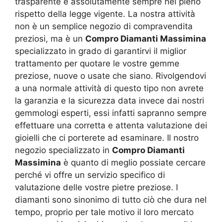
trasparente e assolutamente sempre nel pieno
rispetto della legge vigente. La nostra attività
non è un semplice negozio di compravendita
preziosi, ma è un
Compro Diamanti Massimina
specializzato in grado di garantirvi il miglior
trattamento per quotare le vostre gemme
preziose, nuove o usate che siano. Rivolgendovi
a una normale attività di questo tipo non avrete
la garanzia e la sicurezza data invece dai nostri
gemmologi esperti, essi infatti sapranno sempre
effettuare una corretta e attenta valutazione dei
gioielli che ci porterete ad esaminare. Il nostro
negozio specializzato in
Compro Diamanti
Massimina
è quanto di meglio possiate cercare
perché vi offre un servizio specifico di
valutazione delle vostre pietre preziose. I
diamanti sono sinonimo di tutto ciò che dura nel
tempo, proprio per tale motivo il loro mercato