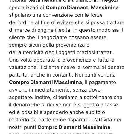
volontà testamentarie o altro ancora. I negozi
specializzati di
Compro Diamanti Massimina
stipulano una convenzione con le forze
dell’ordine al fine di evitare che si possa trattare
di merce di origine illecita. In questo modo sia il
cliente che il negoziante possano essere
sempre sicuri della provenienza e
dell’autenticità degli oggetti preziosi trattati.
Una volta appurata la provenienza e fatta la
valutazione, il cliente riceve la somma di denaro
pattuita, anche in contanti. Nei punti vendita
Compro Diamanti Massimina
, il pagamento
avviene immediatamente, senza dover
aspettare. Inoltre, ci teniamo a sottolineare che
il denaro che si riceve non è soggetto a tasse
ed è possibile spenderlo anche subito o
metterlo da parte come risparmio. L’attività dei
nostri punti
Compro Diamanti Massimina
,