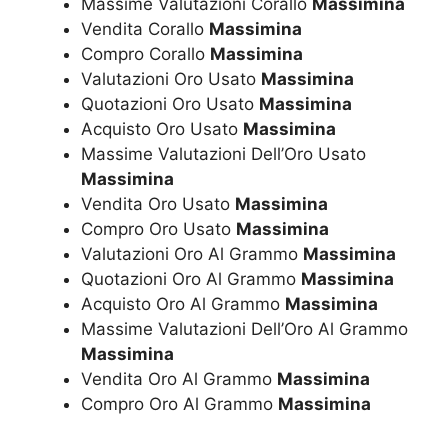
Massime Valutazioni Corallo
Massimina
Vendita Corallo
Massimina
Compro Corallo
Massimina
Valutazioni Oro Usato
Massimina
Quotazioni Oro Usato
Massimina
Acquisto Oro Usato
Massimina
Massime Valutazioni Dell’Oro Usato
Massimina
Vendita Oro Usato
Massimina
Compro Oro Usato
Massimina
Valutazioni Oro Al Grammo
Massimina
Quotazioni Oro Al Grammo
Massimina
Acquisto Oro Al Grammo
Massimina
Massime Valutazioni Dell’Oro Al Grammo
Massimina
Vendita Oro Al Grammo
Massimina
Compro Oro Al Grammo
Massimina