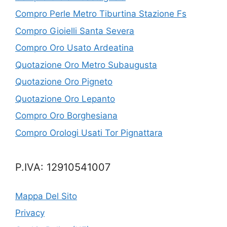
Compro Perle Metro Tiburtina Stazione Fs
Compro Gioielli Santa Severa
Compro Oro Usato Ardeatina
Quotazione Oro Metro Subaugusta
Quotazione Oro Pigneto
Quotazione Oro Lepanto
Compro Oro Borghesiana
Compro Orologi Usati Tor Pignattara
P.IVA: 12910541007
Mappa Del Sito
Privacy