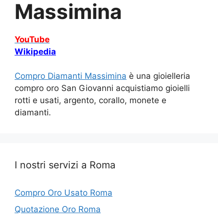
Massimina
YouTube
Wikipedia
Compro Diamanti Massimina
è una gioielleria
compro oro San Giovanni acquistiamo gioielli
rotti e usati, argento, corallo, monete e
diamanti.
I nostri servizi a Roma
Compro Oro Usato Roma
Quotazione Oro Roma