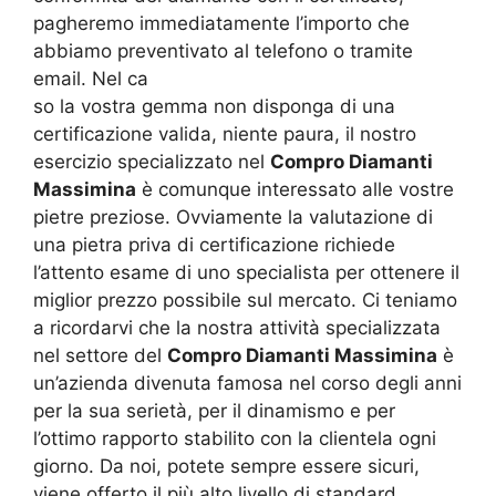
pagheremo immediatamente l’importo che
abbiamo preventivato al telefono o tramite
email. Nel ca
so la vostra gemma non disponga di una
certificazione valida, niente paura, il nostro
esercizio specializzato nel
Compro Diamanti
Massimina
è comunque interessato alle vostre
pietre preziose. Ovviamente la valutazione di
una pietra priva di certificazione richiede
l’attento esame di uno specialista per ottenere il
miglior prezzo possibile sul mercato. Ci teniamo
a ricordarvi che la nostra attività specializzata
nel settore del
Compro Diamanti Massimina
è
un’azienda divenuta famosa nel corso degli anni
per la sua serietà, per il dinamismo e per
l’ottimo rapporto stabilito con la clientela ogni
giorno. Da noi, potete sempre essere sicuri,
viene offerto il più alto livello di standard