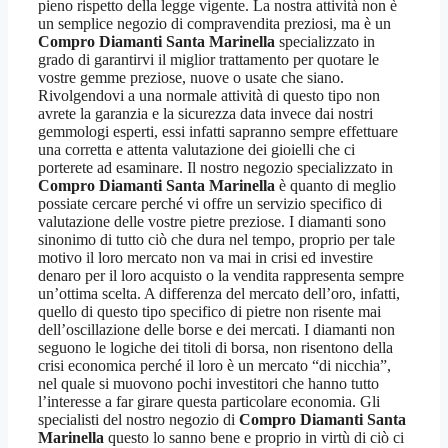
pieno rispetto della legge vigente. La nostra attività non è
un semplice negozio di compravendita preziosi, ma è un
Compro Diamanti Santa Marinella
specializzato in
grado di garantirvi il miglior trattamento per quotare le
vostre gemme preziose, nuove o usate che siano.
Rivolgendovi a una normale attività di questo tipo non
avrete la garanzia e la sicurezza data invece dai nostri
gemmologi esperti, essi infatti sapranno sempre effettuare
una corretta e attenta valutazione dei gioielli che ci
porterete ad esaminare. Il nostro negozio specializzato in
Compro Diamanti Santa Marinella
è quanto di meglio
possiate cercare perché vi offre un servizio specifico di
valutazione delle vostre pietre preziose. I diamanti sono
sinonimo di tutto ciò che dura nel tempo, proprio per tale
motivo il loro mercato non va mai in crisi ed investire
denaro per il loro acquisto o la vendita rappresenta sempre
un’ottima scelta. A differenza del mercato dell’oro, infatti,
quello di questo tipo specifico di pietre non risente mai
dell’oscillazione delle borse e dei mercati. I diamanti non
seguono le logiche dei titoli di borsa, non risentono della
crisi economica perché il loro è un mercato “di nicchia”,
nel quale si muovono pochi investitori che hanno tutto
l’interesse a far girare questa particolare economia. Gli
specialisti del nostro negozio di
Compro Diamanti Santa
Marinella
questo lo sanno bene e proprio in virtù di ciò ci