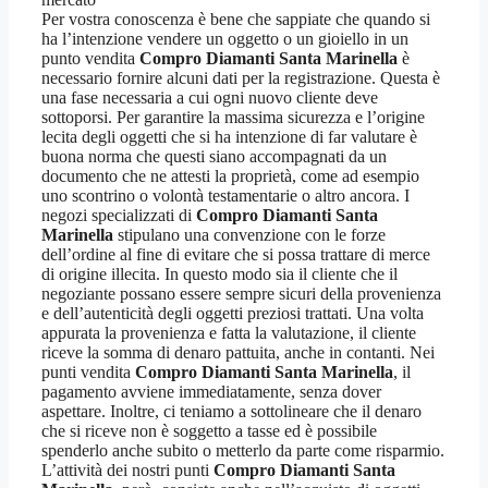
Per vostra conoscenza è bene che sappiate che quando si
ha l’intenzione vendere un oggetto o un gioiello in un
punto vendita
Compro Diamanti Santa Marinella
è
necessario fornire alcuni dati per la registrazione. Questa è
una fase necessaria a cui ogni nuovo cliente deve
sottoporsi. Per garantire la massima sicurezza e l’origine
lecita degli oggetti che si ha intenzione di far valutare è
buona norma che questi siano accompagnati da un
documento che ne attesti la proprietà, come ad esempio
uno scontrino o volontà testamentarie o altro ancora. I
negozi specializzati di
Compro Diamanti Santa
Marinella
stipulano una convenzione con le forze
dell’ordine al fine di evitare che si possa trattare di merce
di origine illecita. In questo modo sia il cliente che il
negoziante possano essere sempre sicuri della provenienza
e dell’autenticità degli oggetti preziosi trattati. Una volta
appurata la provenienza e fatta la valutazione, il cliente
riceve la somma di denaro pattuita, anche in contanti. Nei
punti vendita
Compro Diamanti Santa Marinella
, il
pagamento avviene immediatamente, senza dover
aspettare. Inoltre, ci teniamo a sottolineare che il denaro
che si riceve non è soggetto a tasse ed è possibile
spenderlo anche subito o metterlo da parte come risparmio.
L’attività dei nostri punti
Compro Diamanti Santa