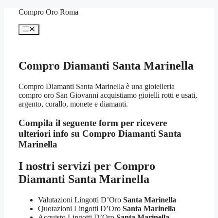
Vai
Compro Oro Roma
al
contenuto
Menu
Compro Diamanti Santa Marinella
Compro Diamanti Santa Marinella è una gioielleria
compro oro San Giovanni acquistiamo gioielli rotti e usati,
argento, corallo, monete e diamanti.
Compila il seguente form per ricevere
ulteriori info su
Compro Diamanti Santa
Marinella
I nostri servizi per
Compro
Diamanti Santa Marinella
Valutazioni Lingotti D’Oro
Santa Marinella
Quotazioni Lingotti D’Oro
Santa Marinella
Acquisto Lingotti D’Oro
Santa Marinella