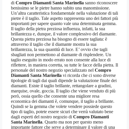
di
Compro Diamanti Santa Marinella
sanno riconoscere
benissimo se le pietre hanno subito una manomissione.
Un’altra caratteristica fondamentale nella valutazione di tali
pietre è il taglio. Tale aspetto rappresenta uno dei fattori più
importanti per sapere quanto vale una determinata gemma.
Il taglio della pietra preziosa influenza, infatti, la sua
brillantezza e, dunque, il valore complessivo del diamante.
Questa pietra preziosa ha bisogno di essere tagliata: è
attraverso il taglio che il diamante mostra la sua
brillantezza, la sua quantità di luce. E’ ovvio che tagli
sbagliati non permettono al diamante di risplendere. Un
taglio eseguito in modo errato non consente alla luce di
riflettere, in maniera corretta, su tutte le facce della pietra. Il
personale del nostro negozio specializzato nel
Compro
Diamanti Santa Marinella
vi ricorda che ci sono diverse
tipologie di tagli dai quali dipende la valutazione finale dei
diamanti. Esiste il taglio brillante, rettangolare a gradini,
marquise, ovale, goccia. Il taglio che viene venduto di più
però, ossia quello che consente una migliore resa
economica dei diamanti è, comunque, il taglio a brillante.
Quindi se la gemma che volete vendere possiede questo
tipo di taglio, potete essere sicuri che verrà valutato bene
dagli esperti del nostro negozio di
Compro Diamanti
Santa Marinella
. Quarto ma non per questo meno
importante fattore che serve a determinare il valore di una