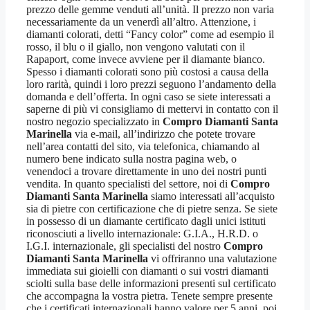
prezzo delle gemme venduti all’unità. Il prezzo non varia
necessariamente da un venerdì all’altro. Attenzione, i
diamanti colorati, detti “Fancy color” come ad esempio il
rosso, il blu o il giallo, non vengono valutati con il
Rapaport, come invece avviene per il diamante bianco.
Spesso i diamanti colorati sono più costosi a causa della
loro rarità, quindi i loro prezzi seguono l’andamento della
domanda e dell’offerta. In ogni caso se siete interessati a
saperne di più vi consigliamo di mettervi in contatto con il
nostro negozio specializzato in
Compro Diamanti Santa
Marinella
via e-mail, all’indirizzo che potete trovare
nell’area contatti del sito, via telefonica, chiamando al
numero bene indicato sulla nostra pagina web, o
venendoci a trovare direttamente in uno dei nostri punti
vendita. In quanto specialisti del settore, noi di
Compro
Diamanti Santa Marinella
siamo interessati all’acquisto
sia di pietre con certificazione che di pietre senza. Se siete
in possesso di un diamante certificato dagli unici istituti
riconosciuti a livello internazionale: G.I.A., H.R.D. o
I.G.I. internazionale, gli specialisti del nostro
Compro
Diamanti Santa Marinella
vi offriranno una valutazione
immediata sui gioielli con diamanti o sui vostri diamanti
sciolti sulla base delle informazioni presenti sul certificato
che accompagna la vostra pietra. Tenete sempre presente
che i certificati internazionali hanno valore per 5 anni, poi