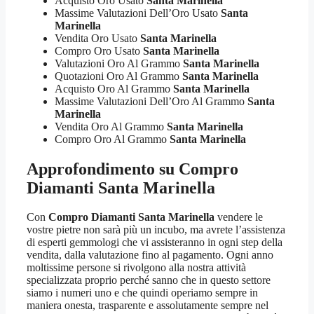
Acquisto Oro Usato
Santa Marinella
Massime Valutazioni Dell’Oro Usato
Santa
Marinella
Vendita Oro Usato
Santa Marinella
Compro Oro Usato
Santa Marinella
Valutazioni Oro Al Grammo
Santa Marinella
Quotazioni Oro Al Grammo
Santa Marinella
Acquisto Oro Al Grammo
Santa Marinella
Massime Valutazioni Dell’Oro Al Grammo
Santa
Marinella
Vendita Oro Al Grammo
Santa Marinella
Compro Oro Al Grammo
Santa Marinella
Approfondimento su
Compro
Diamanti Santa Marinella
Con
Compro Diamanti Santa Marinella
vendere le
vostre pietre non sarà più un incubo, ma avrete l’assistenza
di esperti gemmologi che vi assisteranno in ogni step della
vendita, dalla valutazione fino al pagamento. Ogni anno
moltissime persone si rivolgono alla nostra attività
specializzata proprio perché sanno che in questo settore
siamo i numeri uno e che quindi operiamo sempre in
maniera onesta, trasparente e assolutamente sempre nel