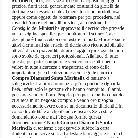
Marinella
, però, consiste anche nell’acquisto di oggetti
preziosi finiti usati, generalmente costituiti da gioielli da
destinare successivamente al mercato come prodotti usati
oppure come oggetti da rottamare per poi procedere, nel
caso dell’oro e dei metalli preziosi, alla fusione. Il
Consiglio dei Ministri ha approvato il decreto che prevede
una disciplina specifica per monitorare il settore. Tale
disciplina è finalizzata a contrastare in modo efficace sia le
attività criminali sia i rischi di riciclaggio riconducibili alle
attività di compravendita di oro e oggetti preziosi che non
sono svolte da operatori professionali. Alla luce di tutto
questo, per poter comprare e vendere oro e altri beni di
valore in tutta sicurezza e trasparenza ci sono delle
importanti regole che devono essere seguite e noi di
Compro Diamanti Santa Marinella
ci teniamo a
spiegarvele. La prima nonché la più importante riguarda
l’età, infatti solo le persone che hanno compiuto 18 anni,
possono vendere l´oro. Proprio per questo motivo quando
ci si reca in un negozio compro e vendo oro bisogna
necessariamente avere con sé un documento di identità in
corso di validità e anche il codice fiscale. Se vi state
domandando come mai bisogna fornire questa
documentazione? Noi di
Compro Diamanti Santa
Marinella
ci teniamo a spiegarvelo subito: la carta
d’identità non serve solo ad attestare la maggiore età di chi