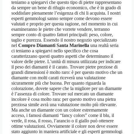
teniamo a spiegarvi che questo tipo di pietre rappresentano
da sempre un bene di rifugio economico, che è in grado di
soddisfare pienamente l’esigenza di chi li acquista. I nostri
esperti gemmologi sanno sempre come devono essere
valutati e proprio per questa ragione, nel momento in cui
esamineranno le pietre che vorrete vendere, terranno
sempre conto di quattro fattori principali: peso, colore,
taglio e purezza. Essendo il nostro negozio specializzato
nel
Compro Diamanti Santa Marinella
una realtà seria
ci teniamo a spiegarvi nello specifico che cosa
caratterizzano questi quattro aspetti che determinano il
valore delle pietre. L’unità di misura utilizzata per indicare
il peso dei diamanti è il carato. Trovare pietre preziose di
grandi dimensioni è molto raro: è per questo motivo che un
diamante con molti carati riceverà una valutazione
sicuramente più che buona. Per quanto riguarda la
colorazione, dovete sapere che la migliore per un diamante
è l’assenza di colore. Trovare sul mercato un diamante
incolore è cosa molto rara: per questo motivo una pietra
preziosa simile avrà una valutazione molto più rilevante.
Ma anche un diamante con un colore estremamente
acceso, i famosi diamanti “fancy colors” come il blu, il
verde, il rosa, il rosso, l’arancio o il giallo può ottenere
ottime valutazioni. Ovviamente il colore non deve essere
stato aggiunto in maniera artificiale e gli esperti gemmologi