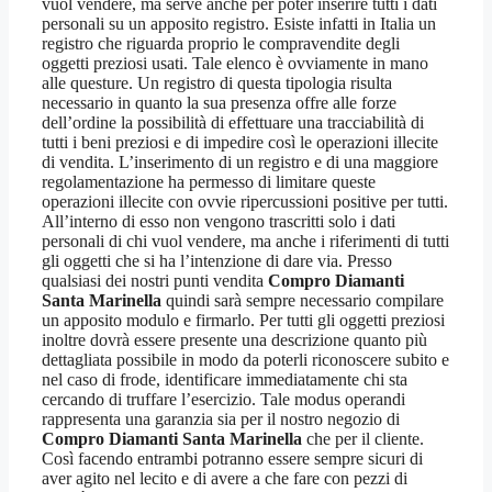
vuol vendere, ma serve anche per poter inserire tutti i dati
personali su un apposito registro. Esiste infatti in Italia un
registro che riguarda proprio le compravendite degli
oggetti preziosi usati. Tale elenco è ovviamente in mano
alle questure. Un registro di questa tipologia risulta
necessario in quanto la sua presenza offre alle forze
dell’ordine la possibilità di effettuare una tracciabilità di
tutti i beni preziosi e di impedire così le operazioni illecite
di vendita. L’inserimento di un registro e di una maggiore
regolamentazione ha permesso di limitare queste
operazioni illecite con ovvie ripercussioni positive per tutti.
All’interno di esso non vengono trascritti solo i dati
personali di chi vuol vendere, ma anche i riferimenti di tutti
gli oggetti che si ha l’intenzione di dare via. Presso
qualsiasi dei nostri punti vendita
Compro Diamanti
Santa Marinella
quindi sarà sempre necessario compilare
un apposito modulo e firmarlo. Per tutti gli oggetti preziosi
inoltre dovrà essere presente una descrizione quanto più
dettagliata possibile in modo da poterli riconoscere subito e
nel caso di frode, identificare immediatamente chi sta
cercando di truffare l’esercizio. Tale modus operandi
rappresenta una garanzia sia per il nostro negozio di
Compro Diamanti Santa Marinella
che per il cliente.
Così facendo entrambi potranno essere sempre sicuri di
aver agito nel lecito e di avere a che fare con pezzi di