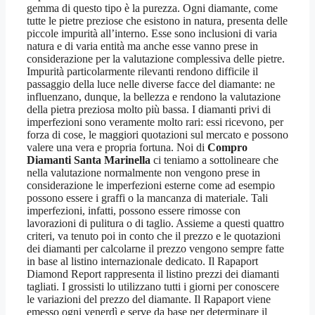
gemma di questo tipo è la purezza. Ogni diamante, come
tutte le pietre preziose che esistono in natura, presenta delle
piccole impurità all’interno. Esse sono inclusioni di varia
natura e di varia entità ma anche esse vanno prese in
considerazione per la valutazione complessiva delle pietre.
Impurità particolarmente rilevanti rendono difficile il
passaggio della luce nelle diverse facce del diamante: ne
influenzano, dunque, la bellezza e rendono la valutazione
della pietra preziosa molto più bassa. I diamanti privi di
imperfezioni sono veramente molto rari: essi ricevono, per
forza di cose, le maggiori quotazioni sul mercato e possono
valere una vera e propria fortuna. Noi di
Compro
Diamanti Santa Marinella
ci teniamo a sottolineare che
nella valutazione normalmente non vengono prese in
considerazione le imperfezioni esterne come ad esempio
possono essere i graffi o la mancanza di materiale. Tali
imperfezioni, infatti, possono essere rimosse con
lavorazioni di pulitura o di taglio. Assieme a questi quattro
criteri, va tenuto poi in conto che il prezzo e le quotazioni
dei diamanti per calcolarne il prezzo vengono sempre fatte
in base al listino internazionale dedicato. Il Rapaport
Diamond Report rappresenta il listino prezzi dei diamanti
tagliati. I grossisti lo utilizzano tutti i giorni per conoscere
le variazioni del prezzo del diamante. Il Rapaport viene
emesso ogni venerdì e serve da base per determinare il