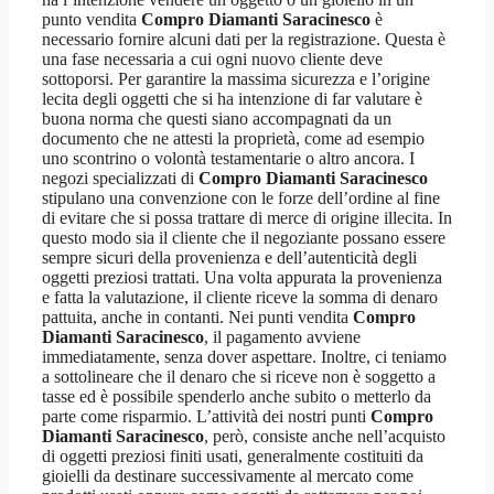
punto vendita
Compro Diamanti Saracinesco
è
necessario fornire alcuni dati per la registrazione. Questa è
una fase necessaria a cui ogni nuovo cliente deve
sottoporsi. Per garantire la massima sicurezza e l’origine
lecita degli oggetti che si ha intenzione di far valutare è
buona norma che questi siano accompagnati da un
documento che ne attesti la proprietà, come ad esempio
uno scontrino o volontà testamentarie o altro ancora. I
negozi specializzati di
Compro Diamanti Saracinesco
stipulano una convenzione con le forze dell’ordine al fine
di evitare che si possa trattare di merce di origine illecita. In
questo modo sia il cliente che il negoziante possano essere
sempre sicuri della provenienza e dell’autenticità degli
oggetti preziosi trattati. Una volta appurata la provenienza
e fatta la valutazione, il cliente riceve la somma di denaro
pattuita, anche in contanti. Nei punti vendita
Compro
Diamanti Saracinesco
, il pagamento avviene
immediatamente, senza dover aspettare. Inoltre, ci teniamo
a sottolineare che il denaro che si riceve non è soggetto a
tasse ed è possibile spenderlo anche subito o metterlo da
parte come risparmio. L’attività dei nostri punti
Compro
Diamanti Saracinesco
, però, consiste anche nell’acquisto
di oggetti preziosi finiti usati, generalmente costituiti da
gioielli da destinare successivamente al mercato come