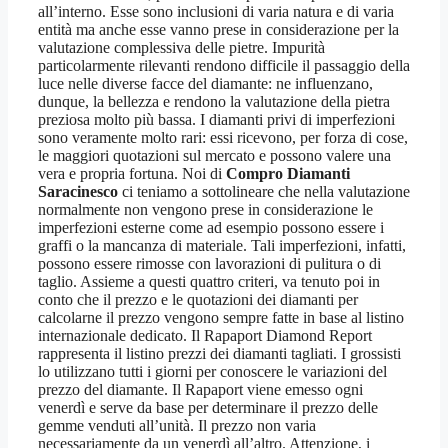
all’interno. Esse sono inclusioni di varia natura e di varia
entità ma anche esse vanno prese in considerazione per la
valutazione complessiva delle pietre. Impurità
particolarmente rilevanti rendono difficile il passaggio della
luce nelle diverse facce del diamante: ne influenzano,
dunque, la bellezza e rendono la valutazione della pietra
preziosa molto più bassa. I diamanti privi di imperfezioni
sono veramente molto rari: essi ricevono, per forza di cose,
le maggiori quotazioni sul mercato e possono valere una
vera e propria fortuna. Noi di
Compro Diamanti
Saracinesco
ci teniamo a sottolineare che nella valutazione
normalmente non vengono prese in considerazione le
imperfezioni esterne come ad esempio possono essere i
graffi o la mancanza di materiale. Tali imperfezioni, infatti,
possono essere rimosse con lavorazioni di pulitura o di
taglio. Assieme a questi quattro criteri, va tenuto poi in
conto che il prezzo e le quotazioni dei diamanti per
calcolarne il prezzo vengono sempre fatte in base al listino
internazionale dedicato. Il Rapaport Diamond Report
rappresenta il listino prezzi dei diamanti tagliati. I grossisti
lo utilizzano tutti i giorni per conoscere le variazioni del
prezzo del diamante. Il Rapaport viene emesso ogni
venerdì e serve da base per determinare il prezzo delle
gemme venduti all’unità. Il prezzo non varia
necessariamente da un venerdì all’altro. Attenzione, i