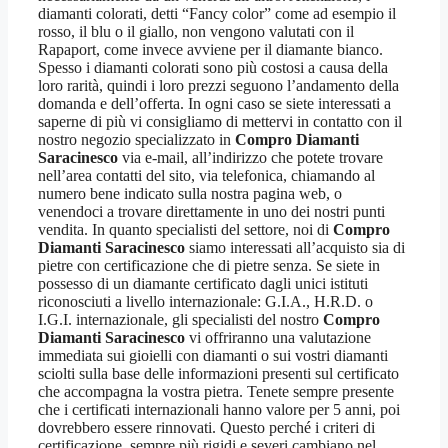
diamanti colorati, detti “Fancy color” come ad esempio il
rosso, il blu o il giallo, non vengono valutati con il
Rapaport, come invece avviene per il diamante bianco.
Spesso i diamanti colorati sono più costosi a causa della
loro rarità, quindi i loro prezzi seguono l’andamento della
domanda e dell’offerta. In ogni caso se siete interessati a
saperne di più vi consigliamo di mettervi in contatto con il
nostro negozio specializzato in
Compro Diamanti
Saracinesco
via e-mail, all’indirizzo che potete trovare
nell’area contatti del sito, via telefonica, chiamando al
numero bene indicato sulla nostra pagina web, o
venendoci a trovare direttamente in uno dei nostri punti
vendita. In quanto specialisti del settore, noi di
Compro
Diamanti Saracinesco
siamo interessati all’acquisto sia di
pietre con certificazione che di pietre senza. Se siete in
possesso di un diamante certificato dagli unici istituti
riconosciuti a livello internazionale: G.I.A., H.R.D. o
I.G.I. internazionale, gli specialisti del nostro
Compro
Diamanti Saracinesco
vi offriranno una valutazione
immediata sui gioielli con diamanti o sui vostri diamanti
sciolti sulla base delle informazioni presenti sul certificato
che accompagna la vostra pietra. Tenete sempre presente
che i certificati internazionali hanno valore per 5 anni, poi
dovrebbero essere rinnovati. Questo perché i criteri di
certificazione, sempre più rigidi e severi cambiano nel