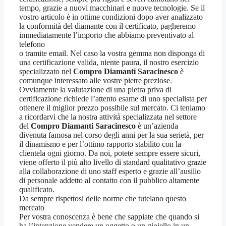
tempo, grazie a nuovi macchinari e nuove tecnologie. Se il
vostro articolo è in ottime condizioni dopo aver analizzato
la conformità del diamante con il certificato, pagheremo
immediatamente l’importo che abbiamo preventivato al
telefono
o tramite email. Nel caso la vostra gemma non disponga di
una certificazione valida, niente paura, il nostro esercizio
specializzato nel
Compro Diamanti Saracinesco
è
comunque interessato alle vostre pietre preziose.
Ovviamente la valutazione di una pietra priva di
certificazione richiede l’attento esame di uno specialista per
ottenere il miglior prezzo possibile sul mercato. Ci teniamo
a ricordarvi che la nostra attività specializzata nel settore
del
Compro Diamanti Saracinesco
è un’azienda
divenuta famosa nel corso degli anni per la sua serietà, per
il dinamismo e per l’ottimo rapporto stabilito con la
clientela ogni giorno. Da noi, potete sempre essere sicuri,
viene offerto il più alto livello di standard qualitativo grazie
alla collaborazione di uno staff esperto e grazie all’ausilio
di personale addetto al contatto con il pubblico altamente
qualificato.
Da sempre rispettosi delle norme che tutelano questo
mercato
Per vostra conoscenza è bene che sappiate che quando si
ha l’intenzione vendere un oggetto o un gioiello in un