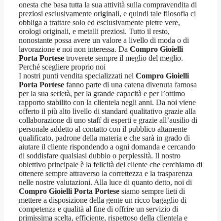
onesta che basa tutta la sua attività sulla compravendita di
preziosi esclusivamente originali, e quindi tale filosofia ci
obbliga a trattare solo ed esclusivamente pietre vere,
orologi originali, e metalli preziosi. Tutto il resto,
nonostante possa avere un valore a livello di moda o di
lavorazione e noi non interessa. Da
Compro Gioielli
Porta Portese
troverete sempre il meglio del meglio.
Perché scegliere proprio noi
I nostri punti vendita specializzati nel
Compro Gioielli
Porta Portese
fanno parte di una catena divenuta famosa
per la sua serietà, per la grande capacità e per l’ottimo
rapporto stabilito con la clientela negli anni. Da noi viene
offerto il più alto livello di standard qualitativo grazie alla
collaborazione di uno staff di esperti e grazie all’ausilio di
personale addetto al contatto con il pubblico altamente
qualificato, padrone della materia e che sarà in grado di
aiutare il cliente rispondendo a ogni domanda e cercando
di soddisfare qualsiasi dubbio o perplessità. Il nostro
obiettivo principale è la felicità del cliente che cerchiamo di
ottenere sempre attraverso la correttezza e la trasparenza
nelle nostre valutazioni. Alla luce di quanto detto, noi di
Compro Gioielli Porta Portese
siamo sempre lieti di
mettere a disposizione della gente un ricco bagaglio di
competenza e qualità al fine di offrire un servizio di
primissima scelta, efficiente, rispettoso della clientela e