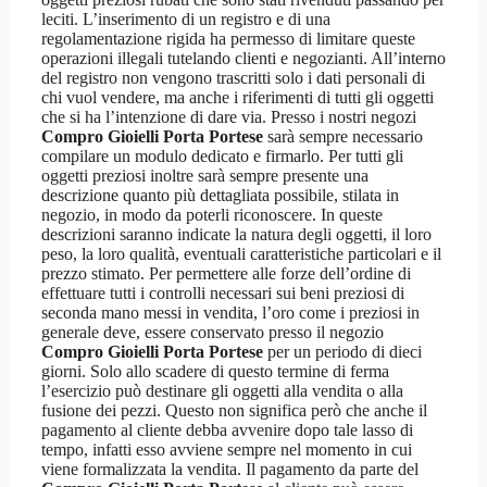
leciti. L’inserimento di un registro e di una
regolamentazione rigida ha permesso di limitare queste
operazioni illegali tutelando clienti e negozianti. All’interno
del registro non vengono trascritti solo i dati personali di
chi vuol vendere, ma anche i riferimenti di tutti gli oggetti
che si ha l’intenzione di dare via. Presso i nostri negozi
Compro Gioielli Porta Portese
sarà sempre necessario
compilare un modulo dedicato e firmarlo. Per tutti gli
oggetti preziosi inoltre sarà sempre presente una
descrizione quanto più dettagliata possibile, stilata in
negozio, in modo da poterli riconoscere. In queste
descrizioni saranno indicate la natura degli oggetti, il loro
peso, la loro qualità, eventuali caratteristiche particolari e il
prezzo stimato. Per permettere alle forze dell’ordine di
effettuare tutti i controlli necessari sui beni preziosi di
seconda mano messi in vendita, l’oro come i preziosi in
generale deve, essere conservato presso il negozio
Compro Gioielli Porta Portese
per un periodo di dieci
giorni. Solo allo scadere di questo termine di ferma
l’esercizio può destinare gli oggetti alla vendita o alla
fusione dei pezzi. Questo non significa però che anche il
pagamento al cliente debba avvenire dopo tale lasso di
tempo, infatti esso avviene sempre nel momento in cui
viene formalizzata la vendita. Il pagamento da parte del