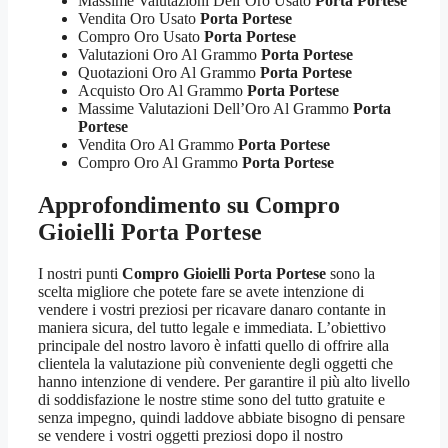
Massime Valutazioni Dell’Oro Usato
Porta Portese
Vendita Oro Usato
Porta Portese
Compro Oro Usato
Porta Portese
Valutazioni Oro Al Grammo
Porta Portese
Quotazioni Oro Al Grammo
Porta Portese
Acquisto Oro Al Grammo
Porta Portese
Massime Valutazioni Dell’Oro Al Grammo
Porta
Portese
Vendita Oro Al Grammo
Porta Portese
Compro Oro Al Grammo
Porta Portese
Approfondimento su
Compro
Gioielli Porta Portese
I nostri punti
Compro Gioielli Porta Portese
sono la
scelta migliore che potete fare se avete intenzione di
vendere i vostri preziosi per ricavare danaro contante in
maniera sicura, del tutto legale e immediata. L’obiettivo
principale del nostro lavoro è infatti quello di offrire alla
clientela la valutazione più conveniente degli oggetti che
hanno intenzione di vendere. Per garantire il più alto livello
di soddisfazione le nostre stime sono del tutto gratuite e
senza impegno, quindi laddove abbiate bisogno di pensare
se vendere i vostri oggetti preziosi dopo il nostro