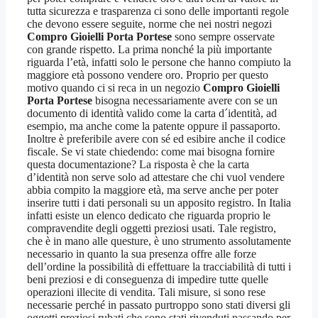
tutta sicurezza e trasparenza ci sono delle importanti regole
che devono essere seguite, norme che nei nostri negozi
Compro Gioielli Porta Portese
sono sempre osservate
con grande rispetto. La prima nonché la più importante
riguarda l’età, infatti solo le persone che hanno compiuto la
maggiore età possono vendere oro. Proprio per questo
motivo quando ci si reca in un negozio
Compro Gioielli
Porta Portese
bisogna necessariamente avere con se un
documento di identità valido come la carta d´identità, ad
esempio, ma anche come la patente oppure il passaporto.
Inoltre è preferibile avere con sé ed esibire anche il codice
fiscale. Se vi state chiedendo: come mai bisogna fornire
questa documentazione? La risposta è che la carta
d’identità non serve solo ad attestare che chi vuol vendere
abbia compito la maggiore età, ma serve anche per poter
inserire tutti i dati personali su un apposito registro. In Italia
infatti esiste un elenco dedicato che riguarda proprio le
compravendite degli oggetti preziosi usati. Tale registro,
che è in mano alle questure, è uno strumento assolutamente
necessario in quanto la sua presenza offre alle forze
dell’ordine la possibilità di effettuare la tracciabilità di tutti i
beni preziosi e di conseguenza di impedire tutte quelle
operazioni illecite di vendita. Tali misure, si sono rese
necessarie perché in passato purtroppo sono stati diversi gli
oggetti preziosi rubati che sono stati rivenduti passando per