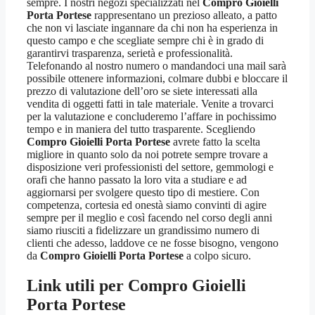
sempre. I nostri negozi specializzati nel
Compro Gioielli
Porta Portese
rappresentano un prezioso alleato, a patto
che non vi lasciate ingannare da chi non ha esperienza in
questo campo e che scegliate sempre chi è in grado di
garantirvi trasparenza, serietà e professionalità.
Telefonando al nostro numero o mandandoci una mail sarà
possibile ottenere informazioni, colmare dubbi e bloccare il
prezzo di valutazione dell’oro se siete interessati alla
vendita di oggetti fatti in tale materiale. Venite a trovarci
per la valutazione e concluderemo l’affare in pochissimo
tempo e in maniera del tutto trasparente. Scegliendo
Compro Gioielli Porta Portese
avrete fatto la scelta
migliore in quanto solo da noi potrete sempre trovare a
disposizione veri professionisti del settore, gemmologi e
orafi che hanno passato la loro vita a studiare e ad
aggiornarsi per svolgere questo tipo di mestiere. Con
competenza, cortesia ed onestà siamo convinti di agire
sempre per il meglio e così facendo nel corso degli anni
siamo riusciti a fidelizzare un grandissimo numero di
clienti che adesso, laddove ce ne fosse bisogno, vengono
da
Compro Gioielli Porta Portese
a colpo sicuro.
Link utili per
Compro Gioielli
Porta Portese