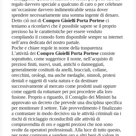
regalo davvero speciale a qualcuno di caro o per celebrare
un’occasione davvero indimenticabile senza dover
spendere necessariamente una somma ingente di denaro.
Detto ciò noi di
Compro Gioielli Porta Portese
ci
teniamo a ricordarvi che è possibile sapere se il proprio
prezioso ha le caratteristiche per essere venduto
compilando il comodo form disponibile sempre su internet
nell’area dedicata del nostro partale.
Poche e chiare regole in nome della trasparenza
L’attività dei
Compro Gioielli Porta Portese
consiste
soprattutto, come suggerisce il nome, nell’acquisto di
preziosi finiti, nuovi, usati, antichi o danneggiati,
generalmente costituiti da anelli, bracciali, collane,
orecchini, orologi, ma anche medaglie, ninnoli, protesi
dentali e oggetti di varia natura e da destinare
successivamente al mercato come prodotti usati oppure
come oggetti da rottamare per poi procedere alla loro
fusione. Proprio a riguardo, il Consiglio dei Ministri ha
approvato un decreto che prevede una disciplina specifica
per monitorare il settore. Tale provvedimento è finalizzato
a contrastare in modo decisivo sia le attività criminali sia i
rischi di riciclaggio riconducibili alle attività di
compravendita di oro e oggetti preziosi che non sono
svolte da operatori professionali. Alla luce di tutto questo,
per poter comprare e vendere oro e altri beni di valore in