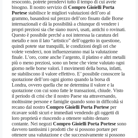
resoconto, potrete prendervi tutto il tempo di cui avete
bisogno. Il nostro servizio di
Compro Gioielli Porta
Portese
stabilisce le migliori valutazioni dell’oro al
grammo, basandosi sul prezzo dell’oro fissato dalle Borse
internazionali e dà la possibilità a chiunque di vendere i
propri preziosi sia che siano nuovi, usati, antichi o rovinati.
Questo è possibile perché a noi interessa la caratura del
metallo e non il lato “artistico” dell’oggetto in questione,
quindi potete star tranquilli, le condizioni degli ori che
volete venderci, non influenzeranno mai la valutazione
finale. L’oro, come anche l’argento, il platino e altri metalli
più o meno preziosi, sono un bene che viene valutato ogni
giorno nelle borse valori. I movimenti della borsa, infatti,
ne stabiliscono il valore effettivo. E’ possibile conoscere la
quotazione dell’oro ogni giorno quando la borsa di
Londra, ovvero quella che ne determina il valore e la
quotazione con cui sono fatte le transazioni, chiude. Visto
il periodo di crisi che il nostro Paese sta attraversando,
moltissime persone e famiglie quando sono in difficoltà si
recano dal nostro
Compro Gioielli Porta Portese
per
ricavare soldi sicuri e immediati vendendo gli oggetti di
loro proprietà e riuscendo a ottenere subito denaro
contante. Nei negozi
Compro Gioielli Porta Portese
sono
davvero tantissimi i prodotti che si possono portare per
ottenere una valutazione e che successivamente si possono