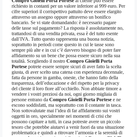
Compro Gioielli Porta Portese
al cliente può essere
richiesto in contanti per un valore inferiore ai 999 euro. Per
cifre superiori il corrispettivo pattuito deve essere elargito
attraverso un assegno oppure attraverso un bonifico
bancario. Se vi state domandando: è necessario pagare
delle tasse sul pagamento? La risposta è assolutamente no,
trattandosi di una vendita privata, essa è del tutto esente
dall’IVA. Tutto questo rappresenta una buona notizia,
soprattutto in periodi come questo in cui le tasse sono
sempre più alte e in cui c’è davvero bisogno di poter fare
affidamento su un bene che possa essere sicuro nella sua
totalità. Scegliendo il nostro
Compro Gioielli Porta
Portese
potrete essere sempre sicuri di aver fatto la scelta
giusta, di aver scelto una catena con esperienza decennale,
fatta da persone in gamba, oneste, che hanno fatto della
trasparenza, dell’educazione e del rispetto per la privacy
del cliente il loro fiore all’occhiello. Non abbiate timore a
vendere i vostri preziosi da noi, ogni giorno migliaia di
persone entrano da
Compro Gioielli Porta Portese
e ne
escono soddisfatti, ma soprattutto con il contante in tasca.
Non sottovalutate mai l’idea di far affidamento sui vostri
oggetti in oro, specialmente nei momenti di crisi che
possono capitare a tutti, in casa potreste avere un piccolo
tesoro che potrebbe aiutarvi a venir fuori da una situazione
problematica e quindi a ritrovare l’armonia e la serenità di