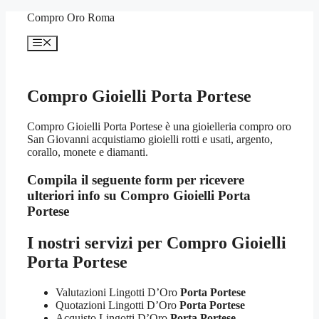
Vai
Compro Oro Roma
al
contenuto
Menu
Compro Gioielli Porta Portese
Compro Gioielli Porta Portese è una gioielleria compro oro
San Giovanni acquistiamo gioielli rotti e usati, argento,
corallo, monete e diamanti.
Compila il seguente form per ricevere
ulteriori info su
Compro Gioielli Porta
Portese
I nostri servizi per
Compro Gioielli
Porta Portese
Valutazioni Lingotti D’Oro
Porta Portese
Quotazioni Lingotti D’Oro
Porta Portese
Acquisto Lingotti D’Oro
Porta Portese