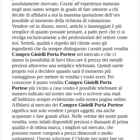
assolutamente riservato. Grazie all’esperienza maturata
negli anni siamo sempre in grado di fare ottenere a chi
decide di affidarsi a noi la massima quotazione dell’oro
possibile al momento della richiesta di valutazione.
Vendere ori in disuso, nuovi, antichi o danneggiati è più
semplice di quanto possiate pensare, a patto però che ci si
rivolga esclusivamente a dei professionisti del settore come
noi. Serietà, qualità e rispetto del cliente sono gli
ingredienti che da sempre distinguono i nostri punti vendita
Compro Gioielli Porta Portese
nel mercato e che ci
danno la possibilità di farvi bloccare il prezzo dei metalli
preziosi attraverso una semplice telefonata. Quindi sarete
proprio voi a decidere quando sarà il momento più
vantaggioso per mettere in vendita i vostri averi. Per
conoscere il punto vendita
Compro Gioielli Porta
Portese
più vicino a casa vostra è possibile telefonare al
numero indicato sul nostro sito web o scrivere una mail
all’indirizzo sempre evidenziato sulla nostra pagina online.
Affidarsi al mercato dei
Compro Gioielli Porta Portese
significa non solo vendere i propri oggetti, ma anche
acquistare e fare grandi affari. Nelle vetrine dei nostri punti
vendita, sono infatti disponibili preziosi e diamanti di prima
qualità e di ottima marca, i migliori sul mercato, che
possono essere comprati a prezzi dimezzati o molto
vantaggiosi. Questa soluzione è l’ideale per poter fare un