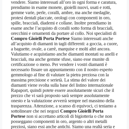
vendere. Siamo interessati all’oro in ogni forma e caratura,
prendiamo in esame monete, gioielli nuovi, usati e rotti,
gemme varie, perle, coralli, ambre, ma anche medaglie,
protesi dentali placcate, orologi con componenti in oro,
spille, bracciali, diademi e collane. Inoltre prendiamo in
esame anche l’acquisto di coralli sotto forma di bracciali,
orecchini e ornamenti da portare al collo. Noi specialisti di
Compro Gioielli Porta Portese
Siamo interessati anche
all’acquisto di diamanti in tagli differenti: a goccia, a cuore,
a baguette, ovale, a carrè, marquise e molti altri ancora.
Valutiamo e acquistiamo anche diamanti montati su anelli e
bracciali, ma anche gemme sfuse, siano esse munite di
certificazione o meno. Per vendere i vostri diamanti è
necessario fissare un appuntamento con il nostro esperto
gemmologo al fine di valutare la pietra preziosa con la
massima precisione e serietà. La stima del valore dei
diamanti viene svolta sulla base del listino internazionale
Rapaport, quindi potete essere assolutamente sicuri che il
prezzo che vi sarà proposto sarà sempre assolutamente
onesto e la valutazione avverrà sempre nel massimo della
trasparenza. Attenzione, a scanso di equivoci, ci teniamo a
sottolineare che nei negozi
Compro Gioielli Porta
Portese
non si accettano articoli di bigiotteria o che non
posseggano componenti in oro, argento o altri metalli
preziosi, siano essi anche antichi. Siamo una realtà seria e