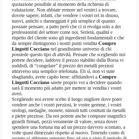
quotazione possibile al momento della richiesta di
valutazione. Non abbiate remore nel venirci a trovare,
dovete sapere, infatti, che vendere i vostri ori in disuso,
nuovi, antichi o danneggiati è più semplice di quanto
possiate pensare, a patto però che ci si rivolga solo a dei
professionisti del settore come noi. Serietà, qualità e
rispetto del cliente sono gli ingredienti fondamentali e che
da sempre distinguono i nostri punti vendita
Compro
Lingotti Cocciano
nel grandissimo universo di chi
possiede questo tipo di attività. Pensate che scegliendo noi
potrete decidere, laddove il prezzo stabilito dalla Borsa vi
soddisfi, di “congelare” il prezzo dei metalli preziosi
attraverso una semplice telefonata. Eh sì, non vi state
sbagliando, avete capito bene: affidandovi a
Compro
Lingotti Cocciano
sarete proprio voi a decidere quando
sarà il momento più adatto per mettere in vendita i vostri
averi.
Scegliendo noi avrete scelto il luogo migliore dove poter
vendere anche i vostri preziosi, le vostre gemme, i vostri
orologi, medaglie, monete, ninnoli tutti costituiti da metalli
e pietre preziose. Da noi potrete anche comprare magnifici
gioielli firmati, pezzi veramente di valore, senza dover
spendere una fortuna ma ad un prezzo davvero scontato, a
volte quasi dimezzato rispetto al nuovo. Tenendo conto di
quanto vi abbiamo spiegato fino ad ora e visto il periodo di