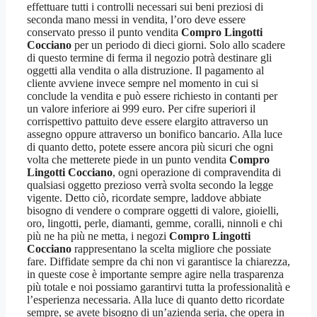
effettuare tutti i controlli necessari sui beni preziosi di
seconda mano messi in vendita, l’oro deve essere
conservato presso il punto vendita
Compro Lingotti
Cocciano
per un periodo di dieci giorni. Solo allo scadere
di questo termine di ferma il negozio potrà destinare gli
oggetti alla vendita o alla distruzione. Il pagamento al
cliente avviene invece sempre nel momento in cui si
conclude la vendita e può essere richiesto in contanti per
un valore inferiore ai 999 euro. Per cifre superiori il
corrispettivo pattuito deve essere elargito attraverso un
assegno oppure attraverso un bonifico bancario. Alla luce
di quanto detto, potete essere ancora più sicuri che ogni
volta che metterete piede in un punto vendita
Compro
Lingotti Cocciano
, ogni operazione di compravendita di
qualsiasi oggetto prezioso verrà svolta secondo la legge
vigente. Detto ciò, ricordate sempre, laddove abbiate
bisogno di vendere o comprare oggetti di valore, gioielli,
oro, lingotti, perle, diamanti, gemme, coralli, ninnoli e chi
più ne ha più ne metta, i negozi
Compro Lingotti
Cocciano
rappresentano la scelta migliore che possiate
fare. Diffidate sempre da chi non vi garantisce la chiarezza,
in queste cose è importante sempre agire nella trasparenza
più totale e noi possiamo garantirvi tutta la professionalità e
l’esperienza necessaria. Alla luce di quanto detto ricordate
sempre, se avete bisogno di un’azienda seria, che opera in