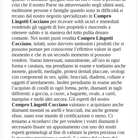
crisi che il nostro Paese sta attraversando negli ultimi anni,
moltissime persone e famiglie quando sono in difficoltà si
recano dal nostro negozio specializzato in
Compro
Lingotti Cocciano
per ricavare soldi sicuri e immediati
vendendo gli oggetti di loro proprietà e riuscendo a
ottenere subito e in maniera del tutto pulita denaro
contante. Nei nostri punti vendita
Compro Lingotti
Cocciano
, infatti, sono davvero tantissimi i prodotti che si
possono portare per conoscerne l’effettivo valore in quel
momento e che in un secondo momento si possono
vendere. Siamo interessati, naturalmente, all’oro in ogni
forma e caratura, ma prendiamo in esame e trattiamo anche
monete, gioielli, medaglie, protesi dentali placcate, orologi
con componenti in oro, spille, bracciali, diademi, collane e
oggetti d’arredamento. Inoltre prendiamo in esame anche
l’acquisto di coralli in ogni forma, perle, diamanti in tagli
differenti: a goccia, a cuore, a baguette, ovale, a carrè,
marquise e molti altri ancora. Gli esperti del nostro
Compro Lingotti Cocciano
valutano e acquistano anche
diamanti montati su anelli e bracciali, ma anche gemme
sfuse, siano esse munite di certificazione o meno. Ci
teniamo a ricordarvi che per vendere i vostri diamanti è
necessario fissare un appuntamento con uno dei nostri
esperti gemmologi al fine di valutare la pietra preziosa con
la massima precisione e serietà. La stima del valore dei