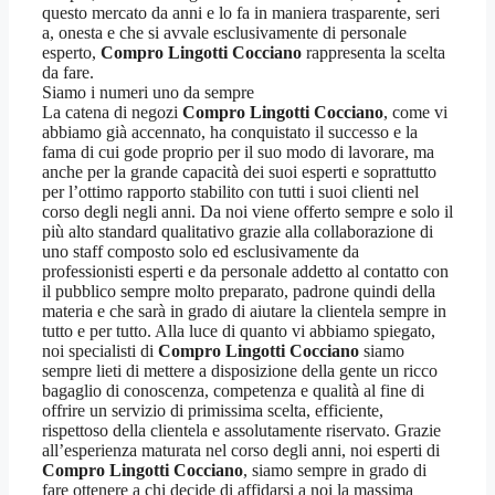
questo mercato da anni e lo fa in maniera trasparente, seri
a, onesta e che si avvale esclusivamente di personale
esperto,
Compro Lingotti Cocciano
rappresenta la scelta
da fare.
Siamo i numeri uno da sempre
La catena di negozi
Compro Lingotti Cocciano
, come vi
abbiamo già accennato, ha conquistato il successo e la
fama di cui gode proprio per il suo modo di lavorare, ma
anche per la grande capacità dei suoi esperti e soprattutto
per l’ottimo rapporto stabilito con tutti i suoi clienti nel
corso degli negli anni. Da noi viene offerto sempre e solo il
più alto standard qualitativo grazie alla collaborazione di
uno staff composto solo ed esclusivamente da
professionisti esperti e da personale addetto al contatto con
il pubblico sempre molto preparato, padrone quindi della
materia e che sarà in grado di aiutare la clientela sempre in
tutto e per tutto. Alla luce di quanto vi abbiamo spiegato,
noi specialisti di
Compro Lingotti Cocciano
siamo
sempre lieti di mettere a disposizione della gente un ricco
bagaglio di conoscenza, competenza e qualità al fine di
offrire un servizio di primissima scelta, efficiente,
rispettoso della clientela e assolutamente riservato. Grazie
all’esperienza maturata nel corso degli anni, noi esperti di
Compro Lingotti Cocciano
, siamo sempre in grado di
fare ottenere a chi decide di affidarsi a noi la massima