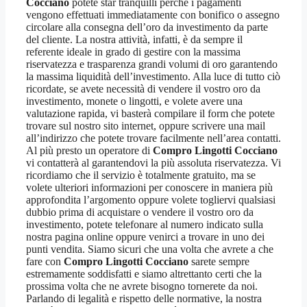
Cocciano
potete star tranquilli perché i pagamenti
vengono effettuati immediatamente con bonifico o assegno
circolare alla consegna dell’oro da investimento da parte
del cliente. La nostra attività, infatti, è da sempre il
referente ideale in grado di gestire con la massima
riservatezza e trasparenza grandi volumi di oro garantendo
la massima liquidità dell’investimento. Alla luce di tutto ciò
ricordate, se avete necessità di vendere il vostro oro da
investimento, monete o lingotti, e volete avere una
valutazione rapida, vi basterà compilare il form che potete
trovare sul nostro sito internet, oppure scrivere una mail
all’indirizzo che potete trovare facilmente nell’area contatti.
Al più presto un operatore di
Compro Lingotti Cocciano
vi contatterà al garantendovi la più assoluta riservatezza. Vi
ricordiamo che il servizio è totalmente gratuito, ma se
volete ulteriori informazioni per conoscere in maniera più
approfondita l’argomento oppure volete togliervi qualsiasi
dubbio prima di acquistare o vendere il vostro oro da
investimento, potete telefonare al numero indicato sulla
nostra pagina online oppure venirci a trovare in uno dei
punti vendita. Siamo sicuri che una volta che avrete a che
fare con
Compro Lingotti Cocciano
sarete sempre
estremamente soddisfatti e siamo altrettanto certi che la
prossima volta che ne avrete bisogno tornerete da noi.
Parlando di legalità e rispetto delle normative, la nostra