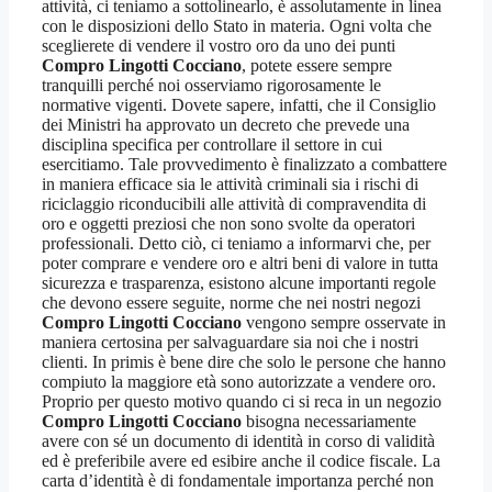
attività, ci teniamo a sottolinearlo, è assolutamente in linea
con le disposizioni dello Stato in materia. Ogni volta che
sceglierete di vendere il vostro oro da uno dei punti
Compro Lingotti Cocciano
, potete essere sempre
tranquilli perché noi osserviamo rigorosamente le
normative vigenti. Dovete sapere, infatti, che il Consiglio
dei Ministri ha approvato un decreto che prevede una
disciplina specifica per controllare il settore in cui
esercitiamo. Tale provvedimento è finalizzato a combattere
in maniera efficace sia le attività criminali sia i rischi di
riciclaggio riconducibili alle attività di compravendita di
oro e oggetti preziosi che non sono svolte da operatori
professionali. Detto ciò, ci teniamo a informarvi che, per
poter comprare e vendere oro e altri beni di valore in tutta
sicurezza e trasparenza, esistono alcune importanti regole
che devono essere seguite, norme che nei nostri negozi
Compro Lingotti Cocciano
vengono sempre osservate in
maniera certosina per salvaguardare sia noi che i nostri
clienti. In primis è bene dire che solo le persone che hanno
compiuto la maggiore età sono autorizzate a vendere oro.
Proprio per questo motivo quando ci si reca in un negozio
Compro Lingotti Cocciano
bisogna necessariamente
avere con sé un documento di identità in corso di validità
ed è preferibile avere ed esibire anche il codice fiscale. La
carta d’identità è di fondamentale importanza perché non