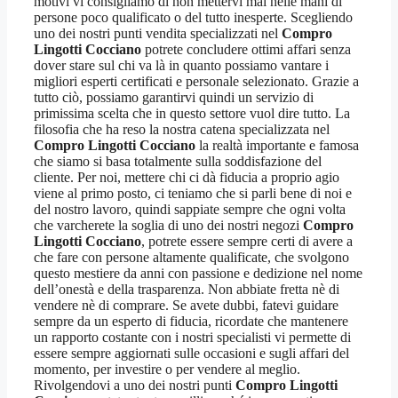
motivi vi consigliamo di non mettervi mai nelle mani di
persone poco qualificato o del tutto inesperte. Scegliendo
uno dei nostri punti vendita specializzati nel
Compro
Lingotti Cocciano
potrete concludere ottimi affari senza
dover stare sul chi va là in quanto possiamo vantare i
migliori esperti certificati e personale selezionato. Grazie a
tutto ciò, possiamo garantirvi quindi un servizio di
primissima scelta che in questo settore vuol dire tutto. La
filosofia che ha reso la nostra catena specializzata nel
Compro Lingotti Cocciano
la realtà importante e famosa
che siamo si basa totalmente sulla soddisfazione del
cliente. Per noi, mettere chi ci dà fiducia a proprio agio
viene al primo posto, ci teniamo che si parli bene di noi e
del nostro lavoro, quindi sappiate sempre che ogni volta
che varcherete la soglia di uno dei nostri negozi
Compro
Lingotti Cocciano
, potrete essere sempre certi di avere a
che fare con persone altamente qualificate, che svolgono
questo mestiere da anni con passione e dedizione nel nome
dell’onestà e della trasparenza. Non abbiate fretta nè di
vendere nè di comprare. Se avete dubbi, fatevi guidare
sempre da un esperto di fiducia, ricordate che mantenere
un rapporto costante con i nostri specialisti vi permette di
essere sempre aggiornati sulle occasioni e sugli affari del
momento, per investire o per vendere al meglio.
Rivolgendovi a uno dei nostri punti
Compro Lingotti