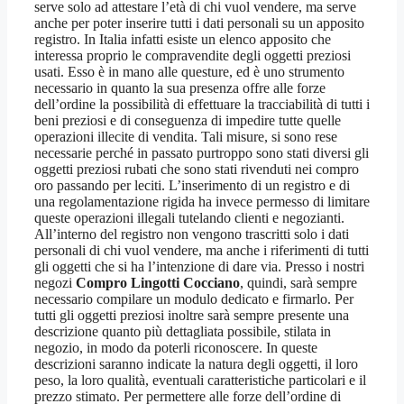
serve solo ad attestare l’età di chi vuol vendere, ma serve
anche per poter inserire tutti i dati personali su un apposito
registro. In Italia infatti esiste un elenco apposito che
interessa proprio le compravendite degli oggetti preziosi
usati. Esso è in mano alle questure, ed è uno strumento
necessario in quanto la sua presenza offre alle forze
dell’ordine la possibilità di effettuare la tracciabilità di tutti i
beni preziosi e di conseguenza di impedire tutte quelle
operazioni illecite di vendita. Tali misure, si sono rese
necessarie perché in passato purtroppo sono stati diversi gli
oggetti preziosi rubati che sono stati rivenduti nei compro
oro passando per leciti. L’inserimento di un registro e di
una regolamentazione rigida ha invece permesso di limitare
queste operazioni illegali tutelando clienti e negozianti.
All’interno del registro non vengono trascritti solo i dati
personali di chi vuol vendere, ma anche i riferimenti di tutti
gli oggetti che si ha l’intenzione di dare via. Presso i nostri
negozi
Compro Lingotti Cocciano
, quindi, sarà sempre
necessario compilare un modulo dedicato e firmarlo. Per
tutti gli oggetti preziosi inoltre sarà sempre presente una
descrizione quanto più dettagliata possibile, stilata in
negozio, in modo da poterli riconoscere. In queste
descrizioni saranno indicate la natura degli oggetti, il loro
peso, la loro qualità, eventuali caratteristiche particolari e il
prezzo stimato. Per permettere alle forze dell’ordine di