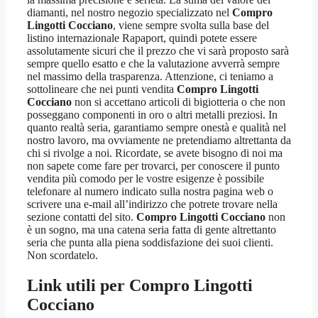
diamanti, nel nostro negozio specializzato nel
Compro
Lingotti Cocciano
, viene sempre svolta sulla base del
listino internazionale Rapaport, quindi potete essere
assolutamente sicuri che il prezzo che vi sarà proposto sarà
sempre quello esatto e che la valutazione avverrà sempre
nel massimo della trasparenza. Attenzione, ci teniamo a
sottolineare che nei punti vendita
Compro Lingotti
Cocciano
non si accettano articoli di bigiotteria o che non
posseggano componenti in oro o altri metalli preziosi. In
quanto realtà seria, garantiamo sempre onestà e qualità nel
nostro lavoro, ma ovviamente ne pretendiamo altrettanta da
chi si rivolge a noi. Ricordate, se avete bisogno di noi ma
non sapete come fare per trovarci, per conoscere il punto
vendita più comodo per le vostre esigenze è possibile
telefonare al numero indicato sulla nostra pagina web o
scrivere una e-mail all’indirizzo che potrete trovare nella
sezione contatti del sito.
Compro Lingotti Cocciano
non
è un sogno, ma una catena seria fatta di gente altrettanto
seria che punta alla piena soddisfazione dei suoi clienti.
Non scordatelo.
Link utili per
Compro Lingotti
Cocciano