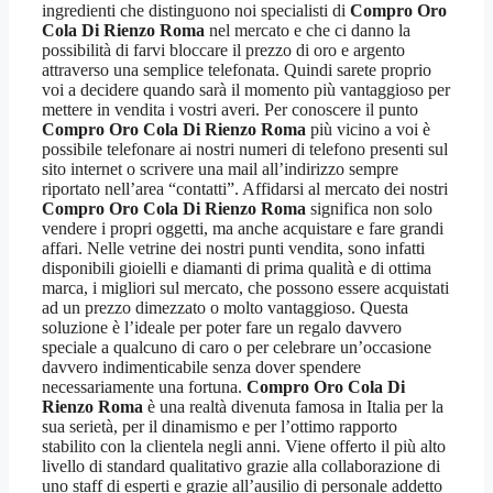
ingredienti che distinguono noi specialisti di
Compro Oro
Cola Di Rienzo Roma
nel mercato e che ci danno la
possibilità di farvi bloccare il prezzo di oro e argento
attraverso una semplice telefonata. Quindi sarete proprio
voi a decidere quando sarà il momento più vantaggioso per
mettere in vendita i vostri averi. Per conoscere il punto
Compro Oro Cola Di Rienzo Roma
più vicino a voi è
possibile telefonare ai nostri numeri di telefono presenti sul
sito internet o scrivere una mail all’indirizzo sempre
riportato nell’area “contatti”. Affidarsi al mercato dei nostri
Compro Oro Cola Di Rienzo Roma
significa non solo
vendere i propri oggetti, ma anche acquistare e fare grandi
affari. Nelle vetrine dei nostri punti vendita, sono infatti
disponibili gioielli e diamanti di prima qualità e di ottima
marca, i migliori sul mercato, che possono essere acquistati
ad un prezzo dimezzato o molto vantaggioso. Questa
soluzione è l’ideale per poter fare un regalo davvero
speciale a qualcuno di caro o per celebrare un’occasione
davvero indimenticabile senza dover spendere
necessariamente una fortuna.
Compro Oro Cola Di
Rienzo Roma
è una realtà divenuta famosa in Italia per la
sua serietà, per il dinamismo e per l’ottimo rapporto
stabilito con la clientela negli anni. Viene offerto il più alto
livello di standard qualitativo grazie alla collaborazione di
uno staff di esperti e grazie all’ausilio di personale addetto