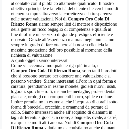
al contatto con il pubblico altamente qualificato. Il nostro
obiettivo principale è la felicità del cliente che cerchiamo di
ottenere sempre attraverso la correttezza e la trasparenza
nelle nostre valutazioni. Noi di
Compro Oro Cola Di
Rienzo Roma
siamo sempre lieti di mettere a disposizione
della gente un ricco bagaglio di competenza e qualità al
fine di offrire un servizio di grande prestigio, efficiente e
riservato. Grazie all’esperienza maturata negli anni siamo
sempre in grado di fare ottenere alla nostra clientela la
massima quotazione dell’oro possibile al momento della
richiesta di valutazione.
A quali oggetti siamo interessati
Come vi accennavamo qualche riga più in alto, da
Compro Oro Cola Di Rienzo Roma
, sono tanti i prodotti
che si possono portare per ottenere una valutazione e si
possono vendere. Siamo interessati all’oro in ogni forma e
caratura, prendiamo in esame monete, gioielli nuovi, usati,
logorati, sporchi e rotti, ma anche medaglie, protesi dentali
placcate, orologi con componenti in oro, spille e collane.
Inoltre prendiamo in esame anche l’acquisto di coralli sotto
forma di bracciali, orecchini e ornamenti da portare al
collo. Siamo interessati anche all’acquisto di diamanti in
tagli differenti: a goccia, a cuore, a baguette, ovale, a carrè,
marquise e molti altri ancora. Noi di
Compro Oro Cola
Di Rienzo Roma
valutiamo e acquistiamo anche diamanti