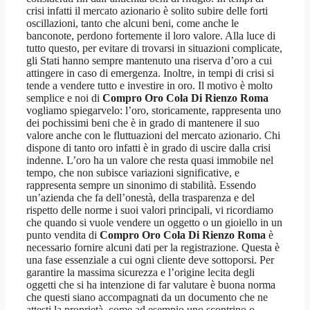
crisi infatti il mercato azionario è solito subire delle forti
oscillazioni, tanto che alcuni beni, come anche le
banconote, perdono fortemente il loro valore. Alla luce di
tutto questo, per evitare di trovarsi in situazioni complicate,
gli Stati hanno sempre mantenuto una riserva d’oro a cui
attingere in caso di emergenza. Inoltre, in tempi di crisi si
tende a vendere tutto e investire in oro. Il motivo è molto
semplice e noi di
Compro Oro Cola Di Rienzo Roma
vogliamo spiegarvelo: l’oro, storicamente, rappresenta uno
dei pochissimi beni che è in grado di mantenere il suo
valore anche con le fluttuazioni del mercato azionario. Chi
dispone di tanto oro infatti è in grado di uscire dalla crisi
indenne. L’oro ha un valore che resta quasi immobile nel
tempo, che non subisce variazioni significative, e
rappresenta sempre un sinonimo di stabilità. Essendo
un’azienda che fa dell’onestà, della trasparenza e del
rispetto delle norme i suoi valori principali, vi ricordiamo
che quando si vuole vendere un oggetto o un gioiello in un
punto vendita di
Compro Oro Cola Di Rienzo Roma
è
necessario fornire alcuni dati per la registrazione. Questa è
una fase essenziale a cui ogni cliente deve sottoporsi. Per
garantire la massima sicurezza e l’origine lecita degli
oggetti che si ha intenzione di far valutare è buona norma
che questi siano accompagnati da un documento che ne
attesti la proprietà, come ad esempio uno scontrino o