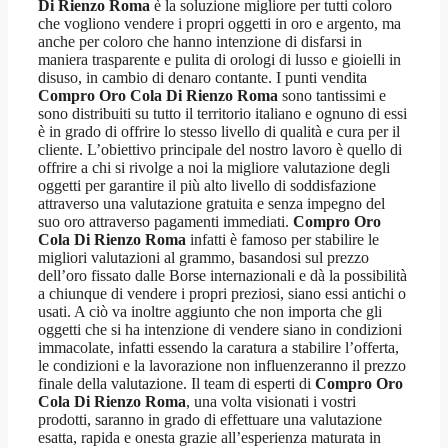
Di Rienzo Roma
è la soluzione migliore per tutti coloro
che vogliono vendere i propri oggetti in oro e argento, ma
anche per coloro che hanno intenzione di disfarsi in
maniera trasparente e pulita di orologi di lusso e gioielli in
disuso, in cambio di denaro contante. I punti vendita
Compro Oro Cola Di Rienzo Roma
sono tantissimi e
sono distribuiti su tutto il territorio italiano e ognuno di essi
è in grado di offrire lo stesso livello di qualità e cura per il
cliente. L’obiettivo principale del nostro lavoro è quello di
offrire a chi si rivolge a noi la migliore valutazione degli
oggetti per garantire il più alto livello di soddisfazione
attraverso una valutazione gratuita e senza impegno del
suo oro attraverso pagamenti immediati.
Compro Oro
Cola Di Rienzo Roma
infatti è famoso per stabilire le
migliori valutazioni al grammo, basandosi sul prezzo
dell’oro fissato dalle Borse internazionali e dà la possibilità
a chiunque di vendere i propri preziosi, siano essi antichi o
usati. A ciò va inoltre aggiunto che non importa che gli
oggetti che si ha intenzione di vendere siano in condizioni
immacolate, infatti essendo la caratura a stabilire l’offerta,
le condizioni e la lavorazione non influenzeranno il prezzo
finale della valutazione. Il team di esperti di
Compro Oro
Cola Di Rienzo Roma
, una volta visionati i vostri
prodotti, saranno in grado di effettuare una valutazione
esatta, rapida e onesta grazie all’esperienza maturata in