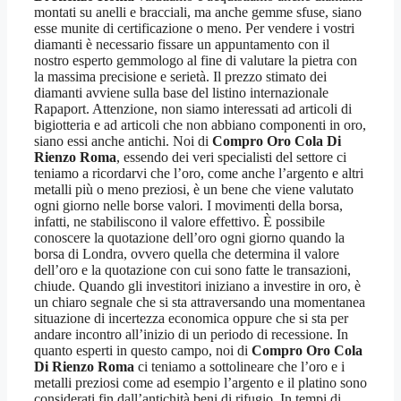
montati su anelli e bracciali, ma anche gemme sfuse, siano
esse munite di certificazione o meno. Per vendere i vostri
diamanti è necessario fissare un appuntamento con il
nostro esperto gemmologo al fine di valutare la pietra con
la massima precisione e serietà. Il prezzo stimato dei
diamanti avviene sulla base del listino internazionale
Rapaport. Attenzione, non siamo interessati ad articoli di
bigiotteria e ad articoli che non abbiano componenti in oro,
siano essi anche antichi. Noi di
Compro Oro Cola Di
Rienzo Roma
, essendo dei veri specialisti del settore ci
teniamo a ricordarvi che l’oro, come anche l’argento e altri
metalli più o meno preziosi, è un bene che viene valutato
ogni giorno nelle borse valori. I movimenti della borsa,
infatti, ne stabiliscono il valore effettivo. È possibile
conoscere la quotazione dell’oro ogni giorno quando la
borsa di Londra, ovvero quella che determina il valore
dell’oro e la quotazione con cui sono fatte le transazioni,
chiude. Quando gli investitori iniziano a investire in oro, è
un chiaro segnale che si sta attraversando una momentanea
situazione di incertezza economica oppure che si sta per
andare incontro all’inizio di un periodo di recessione. In
quanto esperti in questo campo, noi di
Compro Oro Cola
Di Rienzo Roma
ci teniamo a sottolineare che l’oro e i
metalli preziosi come ad esempio l’argento e il platino sono
considerati fin dall’antichità beni di rifugio. In tempi di