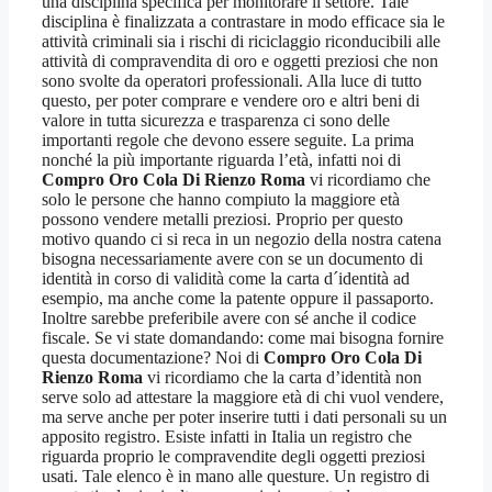
una disciplina specifica per monitorare il settore. Tale
disciplina è finalizzata a contrastare in modo efficace sia le
attività criminali sia i rischi di riciclaggio riconducibili alle
attività di compravendita di oro e oggetti preziosi che non
sono svolte da operatori professionali. Alla luce di tutto
questo, per poter comprare e vendere oro e altri beni di
valore in tutta sicurezza e trasparenza ci sono delle
importanti regole che devono essere seguite. La prima
nonché la più importante riguarda l’età, infatti noi di
Compro Oro Cola Di Rienzo Roma
vi ricordiamo che
solo le persone che hanno compiuto la maggiore età
possono vendere metalli preziosi. Proprio per questo
motivo quando ci si reca in un negozio della nostra catena
bisogna necessariamente avere con se un documento di
identità in corso di validità come la carta d´identità ad
esempio, ma anche come la patente oppure il passaporto.
Inoltre sarebbe preferibile avere con sé anche il codice
fiscale. Se vi state domandando: come mai bisogna fornire
questa documentazione? Noi di
Compro Oro Cola Di
Rienzo Roma
vi ricordiamo che la carta d’identità non
serve solo ad attestare la maggiore età di chi vuol vendere,
ma serve anche per poter inserire tutti i dati personali su un
apposito registro. Esiste infatti in Italia un registro che
riguarda proprio le compravendite degli oggetti preziosi
usati. Tale elenco è in mano alle questure. Un registro di