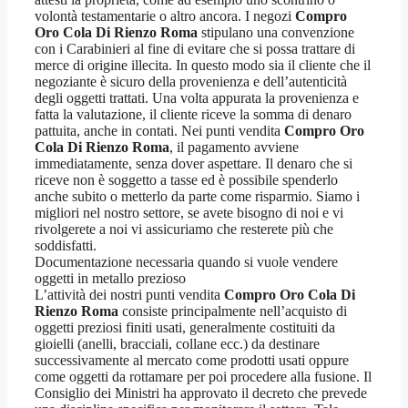
volontà testamentarie o altro ancora. I negozi
Compro
Oro Cola Di Rienzo Roma
stipulano una convenzione
con i Carabinieri al fine di evitare che si possa trattare di
merce di origine illecita. In questo modo sia il cliente che il
negoziante è sicuro della provenienza e dell’autenticità
degli oggetti trattati. Una volta appurata la provenienza e
fatta la valutazione, il cliente riceve la somma di denaro
pattuita, anche in contati. Nei punti vendita
Compro Oro
Cola Di Rienzo Roma
, il pagamento avviene
immediatamente, senza dover aspettare. Il denaro che si
riceve non è soggetto a tasse ed è possibile spenderlo
anche subito o metterlo da parte come risparmio. Siamo i
migliori nel nostro settore, se avete bisogno di noi e vi
rivolgerete a noi vi assicuriamo che resterete più che
soddisfatti.
Documentazione necessaria quando si vuole vendere
oggetti in metallo prezioso
L’attività dei nostri punti vendita
Compro Oro Cola Di
Rienzo Roma
consiste principalmente nell’acquisto di
oggetti preziosi finiti usati, generalmente costituiti da
gioielli (anelli, bracciali, collane ecc.) da destinare
successivamente al mercato come prodotti usati oppure
come oggetti da rottamare per poi procedere alla fusione. Il
Consiglio dei Ministri ha approvato il decreto che prevede