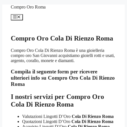
Vai
Compro Oro Roma
al
contenuto
Menu
Compro Oro Cola Di Rienzo Roma
Compro Oro Cola Di Rienzo Roma è una gioielleria
compro oro San Giovanni acquistiamo gioielli rotti e usati,
argento, corallo, monete e diamanti.
Compila il seguente form per ricevere
ulteriori info su
Compro Oro Cola Di Rienzo
Roma
I nostri servizi per
Compro Oro
Cola Di Rienzo Roma
Valutazioni Lingotti D’Oro
Cola Di Rienzo Roma
Quotazioni Lingotti D’Oro
Cola Di Rienzo Roma
Acquisto Lingotti D’Oro
Cola Di Rienzo Roma