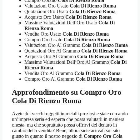
Compro Corallo
Cola Di Rienzo Roma
Valutazioni Oro Usato
Cola Di Rienzo Roma
Quotazioni Oro Usato
Cola Di Rienzo Roma
Acquisto Oro Usato
Cola Di Rienzo Roma
Massime Valutazioni Dell’Oro Usato
Cola Di
Rienzo Roma
Vendita Oro Usato
Cola Di Rienzo Roma
Compro Oro Usato
Cola Di Rienzo Roma
Valutazioni Oro Al Grammo
Cola Di Rienzo Roma
Quotazioni Oro Al Grammo
Cola Di Rienzo Roma
Acquisto Oro Al Grammo
Cola Di Rienzo Roma
Massime Valutazioni Dell’Oro Al Grammo
Cola Di
Rienzo Roma
Vendita Oro Al Grammo
Cola Di Rienzo Roma
Compro Oro Al Grammo
Cola Di Rienzo Roma
Approfondimento su
Compro Oro
Cola Di Rienzo Roma
Avete dei vecchi oggetti in metalli preziosi e state cercando
un’impresa seria ed esperta che possa valutarli in maniera
onesta, ma che soprattutto possa offrirvi del denaro in
cambio della vendita? Bene, allora siete arrivati sul sito
giusto in quanto il nostro negozio di
Compro Oro Cola