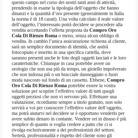
questo campo nel corso dei nostri tanti anni di attività,
prendendo in esame la tipologia dell’oggetto che hanno
dinanzi e la quantità d’oro presente (generalmente in Italia
la norma è di 18 carati). Una volta calcolato il reale valore
dell’oggetto, l’interessato potrà decidere se procedere alla
vendita accettando l’offerta proposta da
Compro Oro
Cola Di Rienzo Roma
o meno, senza alcun obbligo di
vendita. In cambio l’unica assicurazione richiesta al cliente,
sarà un semplice documento di identità, che andrà
fotocopiato e inserito in una specifica cartella, dove
saranno presenti anche le foto degli oggetti lasciati e le loro
caratteristiche. Chiunque in casa potrebbe avere un
orologio che non usa più da tempo, un gioiello impolverato
che non indossa più o un bracciale danneggiato o fuori
moda nascosto sul fondo di un cassetto. Ebbene,
Compro
Oro Cola Di Rienzo Roma
potrebbe essere la vostra
soluzione per scoprire l’effettivo valore di tutti quegli
oggetti preziosi che non vi servono più. Effettuare una
valutazione, ricordiamo sempre a titolo gratuito, non solo
servirà a voi per conoscere l’effettivo valore dell’oggetto,
ma potrà aiutarvi nel decidere se è opportuno venderlo per
avere subito denaro in contante. Vendere ori in disuso è più
semplice di quanto si voglia credere a patto che ci si
rivolga esclusivamente a dei professionisti del settore.
Serietà, professionalità e rispetto del cliente sono gli