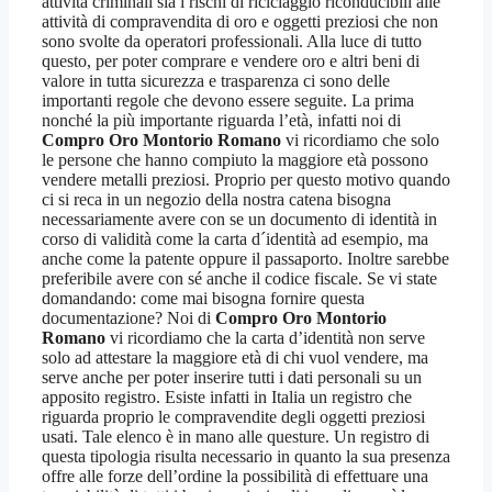
attività criminali sia i rischi di riciclaggio riconducibili alle
attività di compravendita di oro e oggetti preziosi che non
sono svolte da operatori professionali. Alla luce di tutto
questo, per poter comprare e vendere oro e altri beni di
valore in tutta sicurezza e trasparenza ci sono delle
importanti regole che devono essere seguite. La prima
nonché la più importante riguarda l’età, infatti noi di
Compro Oro Montorio Romano
vi ricordiamo che solo
le persone che hanno compiuto la maggiore età possono
vendere metalli preziosi. Proprio per questo motivo quando
ci si reca in un negozio della nostra catena bisogna
necessariamente avere con se un documento di identità in
corso di validità come la carta d´identità ad esempio, ma
anche come la patente oppure il passaporto. Inoltre sarebbe
preferibile avere con sé anche il codice fiscale. Se vi state
domandando: come mai bisogna fornire questa
documentazione? Noi di
Compro Oro Montorio
Romano
vi ricordiamo che la carta d’identità non serve
solo ad attestare la maggiore età di chi vuol vendere, ma
serve anche per poter inserire tutti i dati personali su un
apposito registro. Esiste infatti in Italia un registro che
riguarda proprio le compravendite degli oggetti preziosi
usati. Tale elenco è in mano alle questure. Un registro di
questa tipologia risulta necessario in quanto la sua presenza
offre alle forze dell’ordine la possibilità di effettuare una