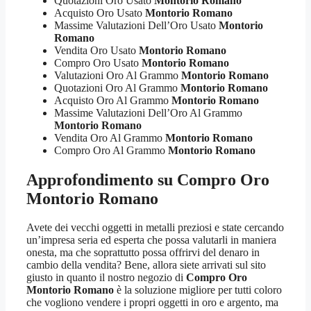
Quotazioni Oro Usato
Montorio Romano
Acquisto Oro Usato
Montorio Romano
Massime Valutazioni Dell’Oro Usato
Montorio
Romano
Vendita Oro Usato
Montorio Romano
Compro Oro Usato
Montorio Romano
Valutazioni Oro Al Grammo
Montorio Romano
Quotazioni Oro Al Grammo
Montorio Romano
Acquisto Oro Al Grammo
Montorio Romano
Massime Valutazioni Dell’Oro Al Grammo
Montorio Romano
Vendita Oro Al Grammo
Montorio Romano
Compro Oro Al Grammo
Montorio Romano
Approfondimento su
Compro Oro
Montorio Romano
Avete dei vecchi oggetti in metalli preziosi e state cercando
un’impresa seria ed esperta che possa valutarli in maniera
onesta, ma che soprattutto possa offrirvi del denaro in
cambio della vendita? Bene, allora siete arrivati sul sito
giusto in quanto il nostro negozio di
Compro Oro
Montorio Romano
è la soluzione migliore per tutti coloro
che vogliono vendere i propri oggetti in oro e argento, ma