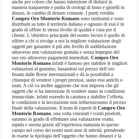
anche per coloro che hanno intenzione di disfarsi in
maniera trasparente e pulita di orologi di lusso e gioielli in
disuso, in cambio di denaro contante. I punti vendita
Compro Oro Montorio Romano
sono tantissimi e sono
distribuiti su tutto il territorio italiano e ognuno di essi è in
grado di offrire lo stesso livello di qualità e cura per il
cliente. L’obiettivo principale del nostro lavoro è quello di
offrire a chi si rivolge a noi la migliore valutazione degli
oggetti per garantire il più alto livello di soddisfazione
attraverso una valutazione gratuita e senza impegno del
suo oro attraverso pagamenti immediati.
Compro Oro
Montorio Romano
infatti è famoso per stabilire le migliori
valutazioni al grammo, basandosi sul prezzo dell’oro
fissato dalle Borse internazionali e dà la possibilità a
chiunque di vendere i propri preziosi, siano essi antichi o
usati. A ciò va inoltre aggiunto che non importa che gli
oggetti che si ha intenzione di vendere siano in condizioni
immacolate, infatti essendo la caratura a stabilire l’offerta,
le condizioni e la lavorazione non influenzeranno il prezzo
finale della valutazione. Il team di esperti di
Compro Oro
Montorio Romano
, una volta visionati i vostri prodotti,
saranno in grado di effettuare una valutazione esatta,
rapida e onesta grazie all’esperienza maturata in questo
campo nel corso dei nostri tanti anni di attività, prendendo
in esame la tipologia dell’oggetto che hanno dinanzi e la