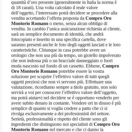
quantità d’oro presente (generalmente in Italia la norma è
di 18 carati). Una volta calcolato il reale valore
dell’oggetto, l’interessato potrà decidere se procedere alla
vendita accettando l’offerta proposta da
Compro Oro
Montorio Romano
o meno, senza alcun obbligo di
vendita. In cambio l’unica assicurazione richiesta al cliente,
sarà un semplice documento di identità, che andrà
fotocopiato e inserito in una specifica cartella, dove
saranno presenti anche le foto degli oggetti lasciati e le loro
caratteristiche. Chiunque in casa potrebbe avere un
orologio che non usa più da tempo, un gioiello impolverato
che non indossa più o un bracciale danneggiato o fuori
moda nascosto sul fondo di un cassetto. Ebbene,
Compro
Oro Montorio Romano
potrebbe essere la vostra
soluzione per scoprire l’effettivo valore di tutti quegli
oggetti preziosi che non vi servono più. Effettuare una
valutazione, ricordiamo sempre a titolo gratuito, non solo
servirà a voi per conoscere l’effettivo valore dell’oggetto,
ma potrà aiutarvi nel decidere se è opportuno venderlo per
avere subito denaro in contante. Vendere ori in disuso è più
semplice di quanto si voglia credere a patto che ci si
rivolga esclusivamente a dei professionisti del settore.
Serietà, professionalità e rispetto del cliente sono gli
ingredienti che distinguono noi specialisti di
Compro Oro
Montorio Romano
nel mercato e che ci danno la