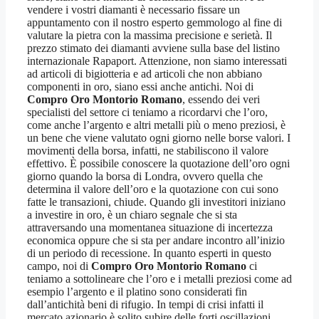
vendere i vostri diamanti è necessario fissare un
appuntamento con il nostro esperto gemmologo al fine di
valutare la pietra con la massima precisione e serietà. Il
prezzo stimato dei diamanti avviene sulla base del listino
internazionale Rapaport. Attenzione, non siamo interessati
ad articoli di bigiotteria e ad articoli che non abbiano
componenti in oro, siano essi anche antichi. Noi di
Compro Oro Montorio Romano
, essendo dei veri
specialisti del settore ci teniamo a ricordarvi che l’oro,
come anche l’argento e altri metalli più o meno preziosi, è
un bene che viene valutato ogni giorno nelle borse valori. I
movimenti della borsa, infatti, ne stabiliscono il valore
effettivo. È possibile conoscere la quotazione dell’oro ogni
giorno quando la borsa di Londra, ovvero quella che
determina il valore dell’oro e la quotazione con cui sono
fatte le transazioni, chiude. Quando gli investitori iniziano
a investire in oro, è un chiaro segnale che si sta
attraversando una momentanea situazione di incertezza
economica oppure che si sta per andare incontro all’inizio
di un periodo di recessione. In quanto esperti in questo
campo, noi di
Compro Oro Montorio Romano
ci
teniamo a sottolineare che l’oro e i metalli preziosi come ad
esempio l’argento e il platino sono considerati fin
dall’antichità beni di rifugio. In tempi di crisi infatti il
mercato azionario è solito subire delle forti oscillazioni,