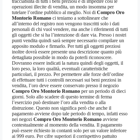
tracciabilità di tutti i beni preziosi e di impedire così le
operazioni illecite di vendita, un modo insomma per
tutelare l’ordine pubblico al meglio. Noi di
Compro Oro
Montorio Romano
ci teniamo a sottolineare che
all’interno del registro non vengono trascritti solo i dati
personali di chi vuol vendere, ma anche i riferimenti di tutti
gli oggetti che si ha l’intenzione di dare via. Presso i nostri
punti vendita quindi sarà sempre necessario compilare un
apposito modulo e firmarlo. Per tutti gli oggetti preziosi
inoltre dovrà essere presente una descrizione quanto più
dettagliata possibile in modo da poterli riconoscere.
Dovranno essere indicati la natura quindi degli oggetti, il
loro peso, la loro qualità, eventuali caratteristiche
particolari, il prezzo. Per permettere alle forze dell’ordine
di effettuare tutti i controlli necessari sui beni preziosi in
vendita, l’oro deve essere conservato presso il negozio
Compro Oro Montorio Romano
per un periodo di dieci
giorni. Solo allo scadere di questo termine di ferma
l’esercizio può destinare l’oro alla vendita o alla
distruzione. Questo non significa però che anche il
pagamento avviene dopo tale periodo di tempo, infatti esso
nei negozi
Compro Oro Montorio Romano
avviene
contestualmente al momento della vendita. Il pagamento
può essere richiesto in contanti solo per un valore inferiore
ai 999 euro. Per cifre superiori il corrispettivo pattuito