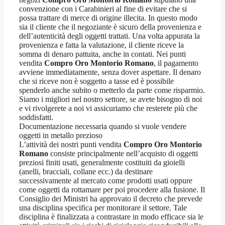
convenzione con i Carabinieri al fine di evitare che si
possa trattare di merce di origine illecita. In questo modo
sia il cliente che il negoziante è sicuro della provenienza e
dell’autenticità degli oggetti trattati. Una volta appurata la
provenienza e fatta la valutazione, il cliente riceve la
somma di denaro pattuita, anche in contati. Nei punti
vendita
Compro Oro Montorio Romano
, il pagamento
avviene immediatamente, senza dover aspettare. Il denaro
che si riceve non è soggetto a tasse ed è possibile
spenderlo anche subito o metterlo da parte come risparmio.
Siamo i migliori nel nostro settore, se avete bisogno di noi
e vi rivolgerete a noi vi assicuriamo che resterete più che
soddisfatti.
Documentazione necessaria quando si vuole vendere
oggetti in metallo prezioso
L’attività dei nostri punti vendita
Compro Oro Montorio
Romano
consiste principalmente nell’acquisto di oggetti
preziosi finiti usati, generalmente costituiti da gioielli
(anelli, bracciali, collane ecc.) da destinare
successivamente al mercato come prodotti usati oppure
come oggetti da rottamare per poi procedere alla fusione. Il
Consiglio dei Ministri ha approvato il decreto che prevede
una disciplina specifica per monitorare il settore. Tale
disciplina è finalizzata a contrastare in modo efficace sia le