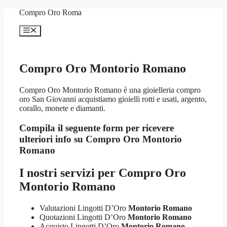
Vai
Compro Oro Roma
al
contenuto
Menu
Compro Oro Montorio Romano
Compro Oro Montorio Romano è una gioielleria compro
oro San Giovanni acquistiamo gioielli rotti e usati, argento,
corallo, monete e diamanti.
Compila il seguente form per ricevere
ulteriori info su
Compro Oro Montorio
Romano
I nostri servizi per
Compro Oro
Montorio Romano
Valutazioni Lingotti D’Oro
Montorio Romano
Quotazioni Lingotti D’Oro
Montorio Romano
Acquisto Lingotti D’Oro
Montorio Romano