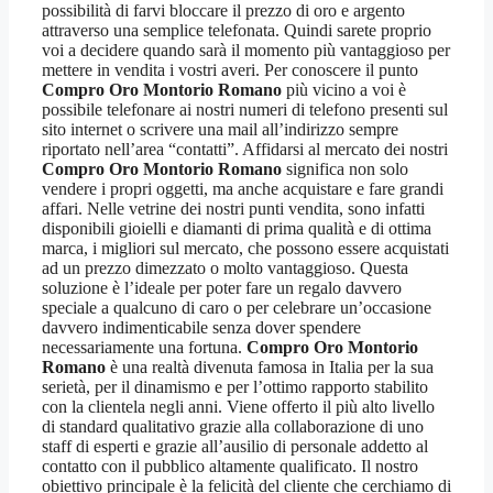
possibilità di farvi bloccare il prezzo di oro e argento
attraverso una semplice telefonata. Quindi sarete proprio
voi a decidere quando sarà il momento più vantaggioso per
mettere in vendita i vostri averi. Per conoscere il punto
Compro Oro Montorio Romano
più vicino a voi è
possibile telefonare ai nostri numeri di telefono presenti sul
sito internet o scrivere una mail all’indirizzo sempre
riportato nell’area “contatti”. Affidarsi al mercato dei nostri
Compro Oro Montorio Romano
significa non solo
vendere i propri oggetti, ma anche acquistare e fare grandi
affari. Nelle vetrine dei nostri punti vendita, sono infatti
disponibili gioielli e diamanti di prima qualità e di ottima
marca, i migliori sul mercato, che possono essere acquistati
ad un prezzo dimezzato o molto vantaggioso. Questa
soluzione è l’ideale per poter fare un regalo davvero
speciale a qualcuno di caro o per celebrare un’occasione
davvero indimenticabile senza dover spendere
necessariamente una fortuna.
Compro Oro Montorio
Romano
è una realtà divenuta famosa in Italia per la sua
serietà, per il dinamismo e per l’ottimo rapporto stabilito
con la clientela negli anni. Viene offerto il più alto livello
di standard qualitativo grazie alla collaborazione di uno
staff di esperti e grazie all’ausilio di personale addetto al
contatto con il pubblico altamente qualificato. Il nostro
obiettivo principale è la felicità del cliente che cerchiamo di