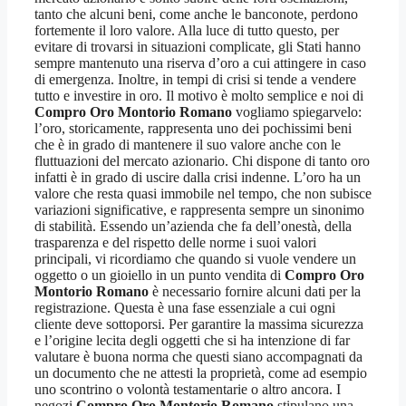
tanto che alcuni beni, come anche le banconote, perdono
fortemente il loro valore. Alla luce di tutto questo, per
evitare di trovarsi in situazioni complicate, gli Stati hanno
sempre mantenuto una riserva d’oro a cui attingere in caso
di emergenza. Inoltre, in tempi di crisi si tende a vendere
tutto e investire in oro. Il motivo è molto semplice e noi di
Compro Oro Montorio Romano
vogliamo spiegarvelo:
l’oro, storicamente, rappresenta uno dei pochissimi beni
che è in grado di mantenere il suo valore anche con le
fluttuazioni del mercato azionario. Chi dispone di tanto oro
infatti è in grado di uscire dalla crisi indenne. L’oro ha un
valore che resta quasi immobile nel tempo, che non subisce
variazioni significative, e rappresenta sempre un sinonimo
di stabilità. Essendo un’azienda che fa dell’onestà, della
trasparenza e del rispetto delle norme i suoi valori
principali, vi ricordiamo che quando si vuole vendere un
oggetto o un gioiello in un punto vendita di
Compro Oro
Montorio Romano
è necessario fornire alcuni dati per la
registrazione. Questa è una fase essenziale a cui ogni
cliente deve sottoporsi. Per garantire la massima sicurezza
e l’origine lecita degli oggetti che si ha intenzione di far
valutare è buona norma che questi siano accompagnati da
un documento che ne attesti la proprietà, come ad esempio
uno scontrino o volontà testamentarie o altro ancora. I
negozi
Compro Oro Montorio Romano
stipulano una