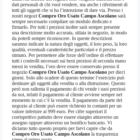
dati personali di chi vuol vendere, ma anche i riferimenti di
tutti gli oggetti che si ha l’intenzione di dare via. Presso i
nostri negozi
Compro Oro Usato Campo Ascolano
sarà
sempre necessario compilare un modulo dedicato e
firmarlo. Per tutti i preziosi inoltre sarà sempre presente
una descrizione molto accurata, stilata in negozio, in modo
da poterli sempre riconoscere. In queste descrizioni
saranno indicate la natura degli oggetti, il loro peso, la loro
qualità, eventuali caratteristiche particolari e il prezzo
stimato. Per permettere alle forze dell’ordine di effettuare
tutti i controlli necessari sui beni preziosi di seconda mano
messi in vendita, l’oro deve essere conservato presso il
negozio
Compro Oro Usato Campo Ascolano
per dieci
giorni. Solo allo scadere di questo termine l’esercizio può
destinare gli oggetti alla vendita o alla distruzione. Questo
però non rallenta il pagamento di chi vende i suoi preziosi
da noi, infatti il pagamento al cliente avviene sempre nel
momento in cui c’è la vendita. Il pagamento da parte del
negozio al cliente può essere richiesto in contanti per un
valore inferiore ai 999 euro. Per cifre superiori il
corrispettivo pattuito deve essere elargito attraverso un
assegno oppure attraverso un bonifico bancario. Vi
diciamo tutto questo proprio per farvi capire che da
Compro Oro Usato Campo Ascolano
la trasparenza
viene al primo posto.