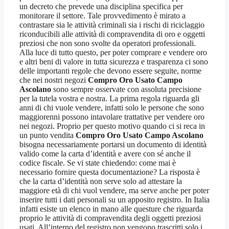
un decreto che prevede una disciplina specifica per
monitorare il settore. Tale provvedimento è mirato a
contrastare sia le attività criminali sia i rischi di riciclaggio
riconducibili alle attività di compravendita di oro e oggetti
preziosi che non sono svolte da operatori professionali.
Alla luce di tutto questo, per poter comprare e vendere oro
e altri beni di valore in tutta sicurezza e trasparenza ci sono
delle importanti regole che devono essere seguite, norme
che nei nostri negozi
Compro Oro Usato Campo
Ascolano
sono sempre osservate con assoluta precisione
per la tutela vostra e nostra. La prima regola riguarda gli
anni di chi vuole vendere, infatti solo le persone che sono
maggiorenni possono intavolare trattative per vendere oro
nei negozi. Proprio per questo motivo quando ci si reca in
un punto vendita
Compro Oro Usato Campo Ascolano
bisogna necessariamente portarsi un documento di identità
valido come la carta d’identità e avere con sé anche il
codice fiscale. Se vi state chiedendo: come mai è
necessario fornire questa documentazione? La risposta è
che la carta d’identità non serve solo ad attestare la
maggiore età di chi vuol vendere, ma serve anche per poter
inserire tutti i dati personali su un apposito registro. In Italia
infatti esiste un elenco in mano alle questure che riguarda
proprio le attività di compravendita degli oggetti preziosi
usati. All’interno del registro non vengono trascritti solo i