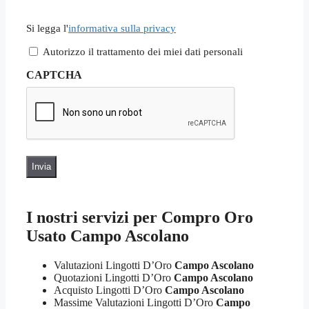
Si
Si legga l'
informativa sulla privacy
legga
l'informativa
Autorizzo il trattamento dei miei dati personali
sulla
privacy
CAPTCHA
*
I nostri servizi per
Compro Oro
Usato Campo Ascolano
Valutazioni Lingotti D’Oro
Campo Ascolano
Quotazioni Lingotti D’Oro
Campo Ascolano
Acquisto Lingotti D’Oro
Campo Ascolano
Massime Valutazioni Lingotti D’Oro
Campo