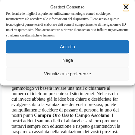
preziosa con la massima precisione e serietà. La stima del
valore dei diamanti viene svolta sulla base del listino
Gestisci Consenso
internazionale Rapaport, quindi potete essere
Per fornire le migliori esperienze, utilizziamo tecnologie come i cookie per
assolutamente sicuri che il prezzo che il personale di
memorizzare e/o accedere alle informazioni del dispositivo. Il consenso a queste
Compro Oro Usato Campo Ascolano
vi proporrà sarà
tecnologie ci permetterà di elaborare dati come il comportamento di navigazione o ID
sempre assolutamente onesto e la valutazione avverrà
unici su questo sito. Non acconsentire o ritirare il consenso può influire negativamente
sempre nel massimo della trasparenza. Attenzione, però, a
su alcune caratteristiche e funzioni.
scanso di equivoci, ci teniamo a sottolineare che nei negozi
Compro Oro Usato Campo Ascolano
non si accettano
Accetta
per alcun tipo di ragione articoli di bigiotteria o che non
posseggano componenti in oro, argento o altri metalli
Nega
preziosi, questo perché siamo interessati solo ed
esclusivamente ai materiali che vi abbiamo già descritto. Se
avete bisogno di contattare
Compro Oro Usato Campo
Visualizza le preferenze
Ascolano
per avere informazioni, bloccare il prezzo
dell’oro o prenotare un appuntamento con il nostro
gemmologo vi baserà inviare una mail o chiamare al
numero di telefono presente sul sito internet. Nel caso in
cui invece abbiate già le idee ben chiare e desideriate far
svolgere subito la valutazione dei vostri preziosi, potete
tranquillamente decidere di passare di persona in uno dei
nostri punti
Compro Oro Usato Campo Ascolano
. I
nostri addetti saranno lieti di aiutarvi e sarà loro premura
trattarvi sempre con educazione e rispetto garantendovi la
trasparenza assoluta nella valutazione dei vostri preziosi.