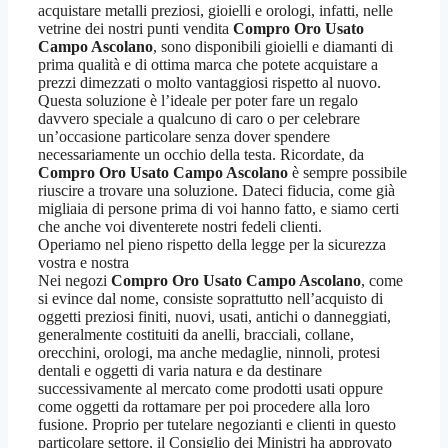
acquistare metalli preziosi, gioielli e orologi, infatti, nelle
vetrine dei nostri punti vendita
Compro Oro Usato
Campo Ascolano
, sono disponibili gioielli e diamanti di
prima qualità e di ottima marca che potete acquistare a
prezzi dimezzati o molto vantaggiosi rispetto al nuovo.
Questa soluzione è l’ideale per poter fare un regalo
davvero speciale a qualcuno di caro o per celebrare
un’occasione particolare senza dover spendere
necessariamente un occhio della testa. Ricordate, da
Compro Oro Usato Campo Ascolano
è sempre possibile
riuscire a trovare una soluzione. Dateci fiducia, come già
migliaia di persone prima di voi hanno fatto, e siamo certi
che anche voi diventerete nostri fedeli clienti.
Operiamo nel pieno rispetto della legge per la sicurezza
vostra e nostra
Nei negozi
Compro Oro Usato Campo Ascolano
, come
si evince dal nome, consiste soprattutto nell’acquisto di
oggetti preziosi finiti, nuovi, usati, antichi o danneggiati,
generalmente costituiti da anelli, bracciali, collane,
orecchini, orologi, ma anche medaglie, ninnoli, protesi
dentali e oggetti di varia natura e da destinare
successivamente al mercato come prodotti usati oppure
come oggetti da rottamare per poi procedere alla loro
fusione. Proprio per tutelare negozianti e clienti in questo
particolare settore, il Consiglio dei Ministri ha approvato