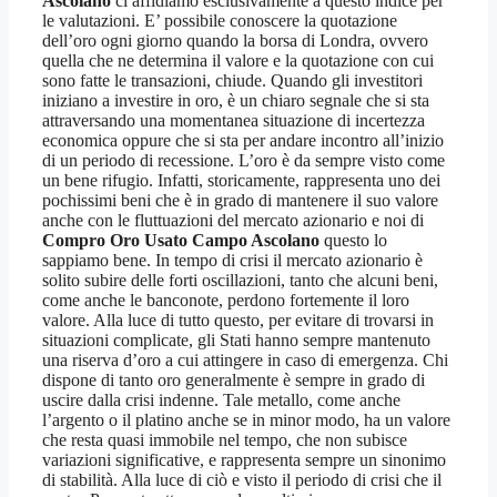
Ascolano
ci affidiamo esclusivamente a questo indice per
le valutazioni. E’ possibile conoscere la quotazione
dell’oro ogni giorno quando la borsa di Londra, ovvero
quella che ne determina il valore e la quotazione con cui
sono fatte le transazioni, chiude. Quando gli investitori
iniziano a investire in oro, è un chiaro segnale che si sta
attraversando una momentanea situazione di incertezza
economica oppure che si sta per andare incontro all’inizio
di un periodo di recessione. L’oro è da sempre visto come
un bene rifugio. Infatti, storicamente, rappresenta uno dei
pochissimi beni che è in grado di mantenere il suo valore
anche con le fluttuazioni del mercato azionario e noi di
Compro Oro Usato Campo Ascolano
questo lo
sappiamo bene. In tempo di crisi il mercato azionario è
solito subire delle forti oscillazioni, tanto che alcuni beni,
come anche le banconote, perdono fortemente il loro
valore. Alla luce di tutto questo, per evitare di trovarsi in
situazioni complicate, gli Stati hanno sempre mantenuto
una riserva d’oro a cui attingere in caso di emergenza. Chi
dispone di tanto oro generalmente è sempre in grado di
uscire dalla crisi indenne. Tale metallo, come anche
l’argento o il platino anche se in minor modo, ha un valore
che resta quasi immobile nel tempo, che non subisce
variazioni significative, e rappresenta sempre un sinonimo
di stabilità. Alla luce di ciò e visto il periodo di crisi che il