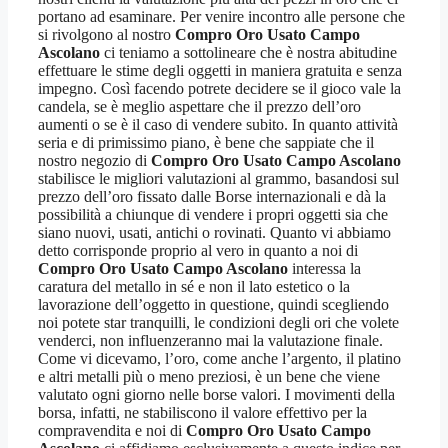
portano ad esaminare. Per venire incontro alle persone che
si rivolgono al nostro
Compro Oro Usato Campo
Ascolano
ci teniamo a sottolineare che è nostra abitudine
effettuare le stime degli oggetti in maniera gratuita e senza
impegno. Così facendo potrete decidere se il gioco vale la
candela, se è meglio aspettare che il prezzo dell’oro
aumenti o se è il caso di vendere subito. In quanto attività
seria e di primissimo piano, è bene che sappiate che il
nostro negozio di
Compro Oro Usato Campo Ascolano
stabilisce le migliori valutazioni al grammo, basandosi sul
prezzo dell’oro fissato dalle Borse internazionali e dà la
possibilità a chiunque di vendere i propri oggetti sia che
siano nuovi, usati, antichi o rovinati. Quanto vi abbiamo
detto corrisponde proprio al vero in quanto a noi di
Compro Oro Usato Campo Ascolano
interessa la
caratura del metallo in sé e non il lato estetico o la
lavorazione dell’oggetto in questione, quindi scegliendo
noi potete star tranquilli, le condizioni degli ori che volete
venderci, non influenzeranno mai la valutazione finale.
Come vi dicevamo, l’oro, come anche l’argento, il platino
e altri metalli più o meno preziosi, è un bene che viene
valutato ogni giorno nelle borse valori. I movimenti della
borsa, infatti, ne stabiliscono il valore effettivo per la
compravendita e noi di
Compro Oro Usato Campo