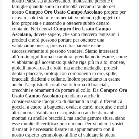
nostro Paese sta attraversando, moltissime persone e
famiglie quando sono in difficoltà cercano l’aiuto del
nostro
Compro Oro Usato Campo Ascolano
proprio per
ricavare soldi sicuri e immediati vendendo gli oggetti di
loro proprietà e riuscendo a ottenere subito denaro
contante. Nei negozi
Compro Oro Usato Campo
Ascolano
, dovete sapere, che sono davvero tantissimi i
prodotti che si possono portare per ottenere una
valutazione onesta, precisa e trasparente e che
successivamente si possono vendere. Siamo interessati
all’oro in ogni forma e caratura, prendiamo in esame, come
vi abbiamo già accennato qualche riga più in alto, monete,
gioielli nuovi, usati e rotti, ma anche medaglie, protesi
dentali placcate, orologi con componenti in oro, spille,
bracciali, diademi e collane. Inoltre prendiamo in esame
anche l’acquisto di coralli sotto forma di bracciali,
orecchini e ornamenti da portare al collo. Da
Compro Oro
Usato Campo Ascolano
prendiamo anche in
considerazione l’acquisto di diamanti in tagli differenti: a
goccia, a cuore, a baguette, ovale, a carrè, marquise e molti
altri ancora. Valutiamo e acquistiamo anche diamanti
montati su anelli e bracciali, ma anche gemme sfuse, siano
esse munite di certificazione o meno. Per vendere i vostri
diamanti è necessario fissare un appuntamento con il
nostro esperto gemmologo al fine di valutare la pietra