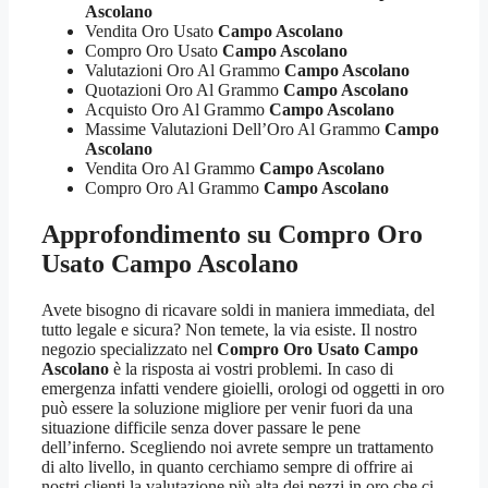
Ascolano
Vendita Oro Usato
Campo Ascolano
Compro Oro Usato
Campo Ascolano
Valutazioni Oro Al Grammo
Campo Ascolano
Quotazioni Oro Al Grammo
Campo Ascolano
Acquisto Oro Al Grammo
Campo Ascolano
Massime Valutazioni Dell’Oro Al Grammo
Campo
Ascolano
Vendita Oro Al Grammo
Campo Ascolano
Compro Oro Al Grammo
Campo Ascolano
Approfondimento su
Compro Oro
Usato Campo Ascolano
Avete bisogno di ricavare soldi in maniera immediata, del
tutto legale e sicura? Non temete, la via esiste. Il nostro
negozio specializzato nel
Compro Oro Usato Campo
Ascolano
è la risposta ai vostri problemi. In caso di
emergenza infatti vendere gioielli, orologi od oggetti in oro
può essere la soluzione migliore per venir fuori da una
situazione difficile senza dover passare le pene
dell’inferno. Scegliendo noi avrete sempre un trattamento
di alto livello, in quanto cerchiamo sempre di offrire ai
nostri clienti la valutazione più alta dei pezzi in oro che ci