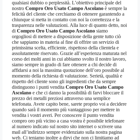
qualsiasi dubbio o perplessità. L’obiettivo principale del
nostro
Compro Oro Usato Campo Ascolano
è sempre la
felicità del cliente che cerchiamo di ottenere garantendo a
chiunque si metta in contatto con noi la correttezza e la
trasparenza nelle valutazioni. Alla luce di quanto detto, noi
di
Compro Oro Usato Campo Ascolano
siamo
orgogliosi di mettere a disposizione della gente tutto ciò
che sappiamo in materia al fine di offrire un servizio di
primissima scelta, efficiente, rispettoso della clientela e
assolutamente riservato. Grazie all’esperienza maturata nel
corso dei molti anni in cui abbiamo svolto il nostro lavoro,
siamo sempre in grado di fare ottenere a chi decide di
affidarsi a noi la massima quotazione dell’oro possibile al
momento della richiesta di valutazione. Serietà, qualità e
rispetto del cliente sono gli ingredienti che da sempre
distinguono i punti vendita
Compro Oro Usato Campo
Ascolano
e che ci danno la possibilità di farvi bloccare il
prezzo dei metalli preziosi attraverso una semplice
telefonata. Avete capito bene, sarete proprio voi a decidere
quando sarà il momento più vantaggioso per mettere in
vendita i vostri averi. Per conoscere il punto vendita
compro oro più vicino a casa vostra è possibile telefonare
al numero indicato sul nostro sito internet o scrivere una
mail all’indirizzo sempre evidenziato sulla nostra pagina
web. Ci teniamo inoltre a dirvi che non ci limitiamo ad