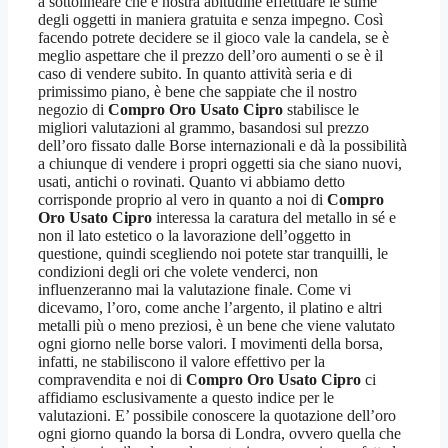
a sottolineare che è nostra abitudine effettuare le stime
degli oggetti in maniera gratuita e senza impegno. Così
facendo potrete decidere se il gioco vale la candela, se è
meglio aspettare che il prezzo dell’oro aumenti o se è il
caso di vendere subito. In quanto attività seria e di
primissimo piano, è bene che sappiate che il nostro
negozio di
Compro Oro Usato Cipro
stabilisce le
migliori valutazioni al grammo, basandosi sul prezzo
dell’oro fissato dalle Borse internazionali e dà la possibilità
a chiunque di vendere i propri oggetti sia che siano nuovi,
usati, antichi o rovinati. Quanto vi abbiamo detto
corrisponde proprio al vero in quanto a noi di
Compro
Oro Usato Cipro
interessa la caratura del metallo in sé e
non il lato estetico o la lavorazione dell’oggetto in
questione, quindi scegliendo noi potete star tranquilli, le
condizioni degli ori che volete venderci, non
influenzeranno mai la valutazione finale. Come vi
dicevamo, l’oro, come anche l’argento, il platino e altri
metalli più o meno preziosi, è un bene che viene valutato
ogni giorno nelle borse valori. I movimenti della borsa,
infatti, ne stabiliscono il valore effettivo per la
compravendita e noi di
Compro Oro Usato Cipro
ci
affidiamo esclusivamente a questo indice per le
valutazioni. E’ possibile conoscere la quotazione dell’oro
ogni giorno quando la borsa di Londra, ovvero quella che