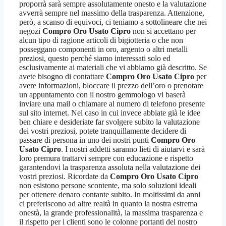
proporrà sarà sempre assolutamente onesto e la valutazione
avverrà sempre nel massimo della trasparenza. Attenzione,
però, a scanso di equivoci, ci teniamo a sottolineare che nei
negozi
Compro Oro Usato Cipro
non si accettano per
alcun tipo di ragione articoli di bigiotteria o che non
posseggano componenti in oro, argento o altri metalli
preziosi, questo perché siamo interessati solo ed
esclusivamente ai materiali che vi abbiamo già descritto. Se
avete bisogno di contattare
Compro Oro Usato Cipro
per
avere informazioni, bloccare il prezzo dell’oro o prenotare
un appuntamento con il nostro gemmologo vi baserà
inviare una mail o chiamare al numero di telefono presente
sul sito internet. Nel caso in cui invece abbiate già le idee
ben chiare e desideriate far svolgere subito la valutazione
dei vostri preziosi, potete tranquillamente decidere di
passare di persona in uno dei nostri punti
Compro Oro
Usato Cipro
. I nostri addetti saranno lieti di aiutarvi e sarà
loro premura trattarvi sempre con educazione e rispetto
garantendovi la trasparenza assoluta nella valutazione dei
vostri preziosi. Ricordate da
Compro Oro Usato Cipro
non esistono persone scontente, ma solo soluzioni ideali
per ottenere denaro contante subito. In moltissimi da anni
ci preferiscono ad altre realtà in quanto la nostra estrema
onestà, la grande professionalità, la massima trasparenza e
il rispetto per i clienti sono le colonne portanti del nostro