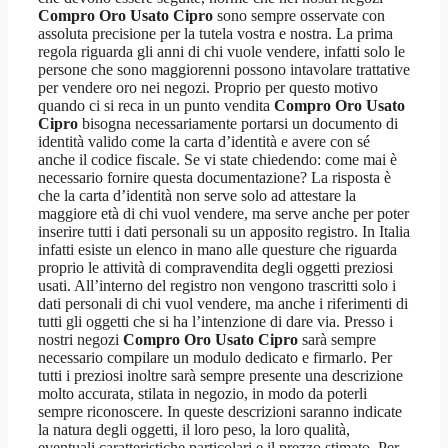
Compro Oro Usato Cipro
sono sempre osservate con
assoluta precisione per la tutela vostra e nostra. La prima
regola riguarda gli anni di chi vuole vendere, infatti solo le
persone che sono maggiorenni possono intavolare trattative
per vendere oro nei negozi. Proprio per questo motivo
quando ci si reca in un punto vendita
Compro Oro Usato
Cipro
bisogna necessariamente portarsi un documento di
identità valido come la carta d’identità e avere con sé
anche il codice fiscale. Se vi state chiedendo: come mai è
necessario fornire questa documentazione? La risposta è
che la carta d’identità non serve solo ad attestare la
maggiore età di chi vuol vendere, ma serve anche per poter
inserire tutti i dati personali su un apposito registro. In Italia
infatti esiste un elenco in mano alle questure che riguarda
proprio le attività di compravendita degli oggetti preziosi
usati. All’interno del registro non vengono trascritti solo i
dati personali di chi vuol vendere, ma anche i riferimenti di
tutti gli oggetti che si ha l’intenzione di dare via. Presso i
nostri negozi
Compro Oro Usato Cipro
sarà sempre
necessario compilare un modulo dedicato e firmarlo. Per
tutti i preziosi inoltre sarà sempre presente una descrizione
molto accurata, stilata in negozio, in modo da poterli
sempre riconoscere. In queste descrizioni saranno indicate
la natura degli oggetti, il loro peso, la loro qualità,
eventuali caratteristiche particolari e il prezzo stimato. Per