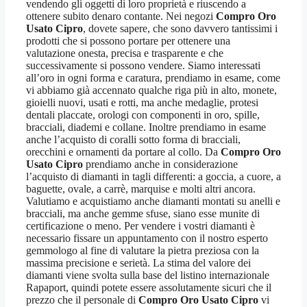
vendendo gli oggetti di loro proprietà e riuscendo a
ottenere subito denaro contante. Nei negozi
Compro Oro
Usato Cipro
, dovete sapere, che sono davvero tantissimi i
prodotti che si possono portare per ottenere una
valutazione onesta, precisa e trasparente e che
successivamente si possono vendere. Siamo interessati
all’oro in ogni forma e caratura, prendiamo in esame, come
vi abbiamo già accennato qualche riga più in alto, monete,
gioielli nuovi, usati e rotti, ma anche medaglie, protesi
dentali placcate, orologi con componenti in oro, spille,
bracciali, diademi e collane. Inoltre prendiamo in esame
anche l’acquisto di coralli sotto forma di bracciali,
orecchini e ornamenti da portare al collo. Da
Compro Oro
Usato Cipro
prendiamo anche in considerazione
l’acquisto di diamanti in tagli differenti: a goccia, a cuore, a
baguette, ovale, a carrè, marquise e molti altri ancora.
Valutiamo e acquistiamo anche diamanti montati su anelli e
bracciali, ma anche gemme sfuse, siano esse munite di
certificazione o meno. Per vendere i vostri diamanti è
necessario fissare un appuntamento con il nostro esperto
gemmologo al fine di valutare la pietra preziosa con la
massima precisione e serietà. La stima del valore dei
diamanti viene svolta sulla base del listino internazionale
Rapaport, quindi potete essere assolutamente sicuri che il
prezzo che il personale di
Compro Oro Usato Cipro
vi