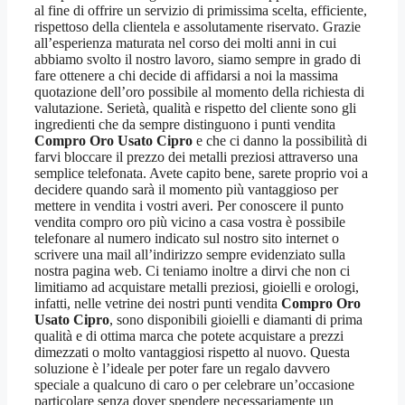
al fine di offrire un servizio di primissima scelta, efficiente,
rispettoso della clientela e assolutamente riservato. Grazie
all’esperienza maturata nel corso dei molti anni in cui
abbiamo svolto il nostro lavoro, siamo sempre in grado di
fare ottenere a chi decide di affidarsi a noi la massima
quotazione dell’oro possibile al momento della richiesta di
valutazione. Serietà, qualità e rispetto del cliente sono gli
ingredienti che da sempre distinguono i punti vendita
Compro Oro Usato Cipro
e che ci danno la possibilità di
farvi bloccare il prezzo dei metalli preziosi attraverso una
semplice telefonata. Avete capito bene, sarete proprio voi a
decidere quando sarà il momento più vantaggioso per
mettere in vendita i vostri averi. Per conoscere il punto
vendita compro oro più vicino a casa vostra è possibile
telefonare al numero indicato sul nostro sito internet o
scrivere una mail all’indirizzo sempre evidenziato sulla
nostra pagina web. Ci teniamo inoltre a dirvi che non ci
limitiamo ad acquistare metalli preziosi, gioielli e orologi,
infatti, nelle vetrine dei nostri punti vendita
Compro Oro
Usato Cipro
, sono disponibili gioielli e diamanti di prima
qualità e di ottima marca che potete acquistare a prezzi
dimezzati o molto vantaggiosi rispetto al nuovo. Questa
soluzione è l’ideale per poter fare un regalo davvero
speciale a qualcuno di caro o per celebrare un’occasione
particolare senza dover spendere necessariamente un