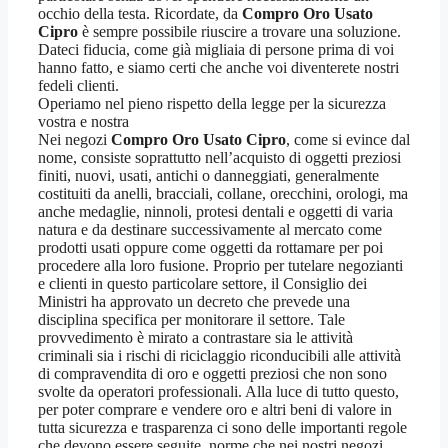
occhio della testa. Ricordate, da
Compro Oro Usato
Cipro
è sempre possibile riuscire a trovare una soluzione.
Dateci fiducia, come già migliaia di persone prima di voi
hanno fatto, e siamo certi che anche voi diventerete nostri
fedeli clienti.
Operiamo nel pieno rispetto della legge per la sicurezza
vostra e nostra
Nei negozi
Compro Oro Usato Cipro
, come si evince dal
nome, consiste soprattutto nell’acquisto di oggetti preziosi
finiti, nuovi, usati, antichi o danneggiati, generalmente
costituiti da anelli, bracciali, collane, orecchini, orologi, ma
anche medaglie, ninnoli, protesi dentali e oggetti di varia
natura e da destinare successivamente al mercato come
prodotti usati oppure come oggetti da rottamare per poi
procedere alla loro fusione. Proprio per tutelare negozianti
e clienti in questo particolare settore, il Consiglio dei
Ministri ha approvato un decreto che prevede una
disciplina specifica per monitorare il settore. Tale
provvedimento è mirato a contrastare sia le attività
criminali sia i rischi di riciclaggio riconducibili alle attività
di compravendita di oro e oggetti preziosi che non sono
svolte da operatori professionali. Alla luce di tutto questo,
per poter comprare e vendere oro e altri beni di valore in
tutta sicurezza e trasparenza ci sono delle importanti regole
che devono essere seguite, norme che nei nostri negozi