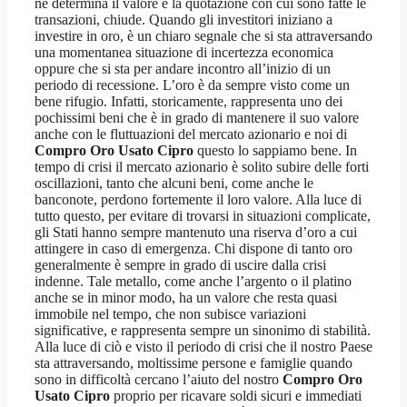
ne determina il valore e la quotazione con cui sono fatte le
transazioni, chiude. Quando gli investitori iniziano a
investire in oro, è un chiaro segnale che si sta attraversando
una momentanea situazione di incertezza economica
oppure che si sta per andare incontro all’inizio di un
periodo di recessione. L’oro è da sempre visto come un
bene rifugio. Infatti, storicamente, rappresenta uno dei
pochissimi beni che è in grado di mantenere il suo valore
anche con le fluttuazioni del mercato azionario e noi di
Compro Oro Usato Cipro
questo lo sappiamo bene. In
tempo di crisi il mercato azionario è solito subire delle forti
oscillazioni, tanto che alcuni beni, come anche le
banconote, perdono fortemente il loro valore. Alla luce di
tutto questo, per evitare di trovarsi in situazioni complicate,
gli Stati hanno sempre mantenuto una riserva d’oro a cui
attingere in caso di emergenza. Chi dispone di tanto oro
generalmente è sempre in grado di uscire dalla crisi
indenne. Tale metallo, come anche l’argento o il platino
anche se in minor modo, ha un valore che resta quasi
immobile nel tempo, che non subisce variazioni
significative, e rappresenta sempre un sinonimo di stabilità.
Alla luce di ciò e visto il periodo di crisi che il nostro Paese
sta attraversando, moltissime persone e famiglie quando
sono in difficoltà cercano l’aiuto del nostro
Compro Oro
Usato Cipro
proprio per ricavare soldi sicuri e immediati