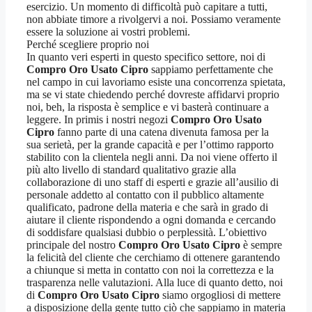
esercizio. Un momento di difficoltà può capitare a tutti,
non abbiate timore a rivolgervi a noi. Possiamo veramente
essere la soluzione ai vostri problemi.
Perché scegliere proprio noi
In quanto veri esperti in questo specifico settore, noi di
Compro Oro Usato Cipro
sappiamo perfettamente che
nel campo in cui lavoriamo esiste una concorrenza spietata,
ma se vi state chiedendo perché dovreste affidarvi proprio
noi, beh, la risposta è semplice e vi basterà continuare a
leggere. In primis i nostri negozi
Compro Oro Usato
Cipro
fanno parte di una catena divenuta famosa per la
sua serietà, per la grande capacità e per l’ottimo rapporto
stabilito con la clientela negli anni. Da noi viene offerto il
più alto livello di standard qualitativo grazie alla
collaborazione di uno staff di esperti e grazie all’ausilio di
personale addetto al contatto con il pubblico altamente
qualificato, padrone della materia e che sarà in grado di
aiutare il cliente rispondendo a ogni domanda e cercando
di soddisfare qualsiasi dubbio o perplessità. L’obiettivo
principale del nostro
Compro Oro Usato Cipro
è sempre
la felicità del cliente che cerchiamo di ottenere garantendo
a chiunque si metta in contatto con noi la correttezza e la
trasparenza nelle valutazioni. Alla luce di quanto detto, noi
di
Compro Oro Usato Cipro
siamo orgogliosi di mettere
a disposizione della gente tutto ciò che sappiamo in materia