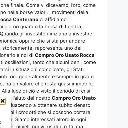
azione finale. Come vi dicevamo, l’oro, come
rno nelle borse valori. I movimenti della
Rocca Canterano
ci affidiamo
gni giorno quando la borsa di Londra,
uando gli investitori iniziano a investire
conomica oppure che si sta per andare
ti, storicamente, rappresenta uno dei
ionario e noi di
Compro Oro Usato Rocca
ti oscillazioni, tanto che alcuni beni, come
rsi in situazioni complicate, gli Stati
tanto oro generalmente è sempre in grado
do, ha un valore che resta quasi immobile
la luce di ciò e visto il periodo di crisi
cano l’aiuto del nostro
Compro Oro Usato
età e riuscendo a ottenere subito denaro
issimi i prodotti che si possono portare
ere. Siamo interessati all’oro in ogni
ID
te, gioielli nuovi, usati e rotti, ma
nte