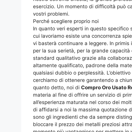
esercizio. Un momento di difficoltà può ca
vostri problemi.
Perché scegliere proprio noi
In quanto veri esperti in questo specifico 
cui lavoriamo esiste una concorrenza spiet
vi basterà continuare a leggere. In primis 
per la sua serietà, per la grande capacità e 
standard qualitativo grazie alla collaboraz
altamente qualificato, padrone della mate
qualsiasi dubbio o perplessità. L’obiettivo
cerchiamo di ottenere garantendo a chiunqu
quanto detto, noi di
Compro Oro Usato R
materia al fine di offrire un servizio di pr
all’esperienza maturata nel corso dei molt
di affidarsi a noi la massima quotazione de
sono gli ingredienti che da sempre distin
bloccare il prezzo dei metalli preziosi at
momento più vantaggioso per mettere in ve