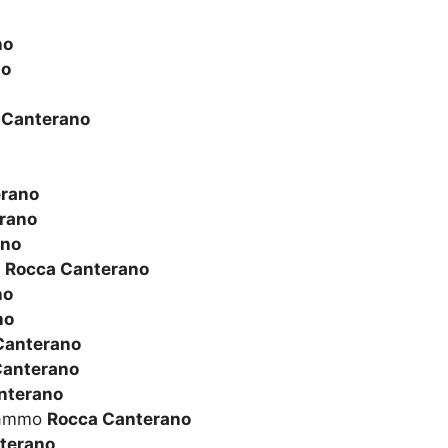
no
no
 Canterano
erano
rano
ano
o
Rocca Canterano
no
no
Canterano
Canterano
nterano
Grammo
Rocca Canterano
terano