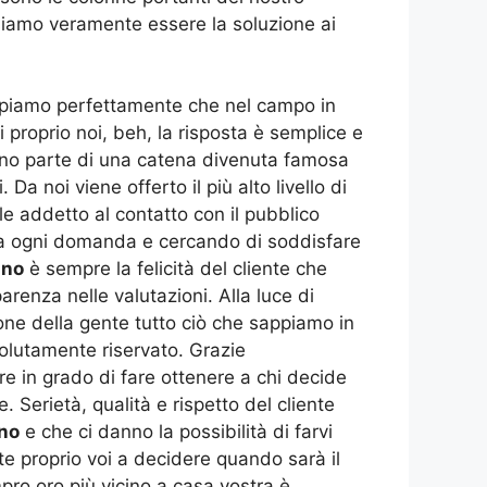
ossiamo veramente essere la soluzione ai
iamo perfettamente che nel campo in
proprio noi, beh, la risposta è semplice e
no parte di una catena divenuta famosa
 Da noi viene offerto il più alto livello di
ale addetto al contatto con il pubblico
do a ogni domanda e cercando di soddisfare
ano
è sempre la felicità del cliente che
renza nelle valutazioni. Alla luce di
one della gente tutto ciò che sappiamo in
ssolutamente riservato. Grazie
re in grado di fare ottenere a chi decide
. Serietà, qualità e rispetto del cliente
no
e che ci danno la possibilità di farvi
te proprio voi a decidere quando sarà il
pro oro più vicino a casa vostra è