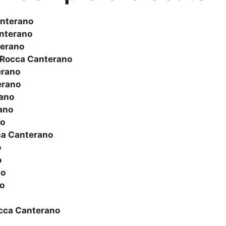
nterano
nterano
erano
Rocca Canterano
erano
erano
ano
ano
no
a Canterano
o
o
no
o
cca Canterano