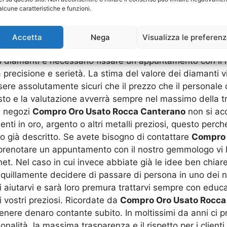
alcune caratteristiche e funzioni.
orologi con componenti in oro, spille, bracciali, diademi
bracciali, orecchini e ornamenti da portare al collo. Da
Co
to di diamanti in tagli differenti: a goccia, a cuore, a b
Accetta
Nega
Visualizza le preferen
he diamanti montati su anelli e bracciali, ma anche gem
ri diamanti è necessario fissare un appuntamento con il
precisione e serietà. La stima del valore dei diamanti vi
ere assolutamente sicuri che il prezzo che il personale 
o e la valutazione avverrà sempre nel massimo della tr
i negozi
Compro Oro Usato Rocca Canterano
non si acc
i in oro, argento o altri metalli preziosi, questo perch
o già descritto. Se avete bisogno di contattare
Compro 
 o prenotare un appuntamento con il nostro gemmologo vi 
net. Nel caso in cui invece abbiate già le idee ben chiare
anquillamente decidere di passare di persona in uno dei n
i di aiutarvi e sarà loro premura trattarvi sempre con edu
 vostri preziosi. Ricordate da
Compro Oro Usato Rocca
tenere denaro contante subito. In moltissimi da anni ci pr
nalità, la massima trasparenza e il rispetto per i clienti