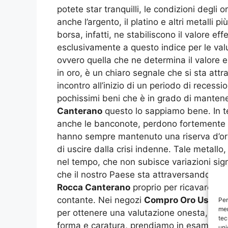
potete star tranquilli, le condizioni degli
anche l’argento, il platino e altri metalli
borsa, infatti, ne stabiliscono il valore ef
esclusivamente a questo indice per le valu
ovvero quella che ne determina il valore e 
in oro, è un chiaro segnale che si sta a
incontro all’inizio di un periodo di recess
pochissimi beni che è in grado di mantener
Canterano
questo lo sappiamo bene. In tem
anche le banconote, perdono fortemente il l
hanno sempre mantenuto una riserva d’oro
di uscire dalla crisi indenne. Tale metall
nel tempo, che non subisce variazioni signi
che il nostro Paese sta attraversando, mol
Rocca Canterano
proprio per ricavare sol
contante. Nei negozi
Compro Oro Usato 
Per
mem
per ottenere una valutazione onesta, prec
tec
forma e caratura, prendiamo in esame, come
uni