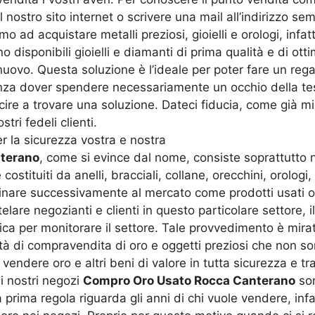
l nostro sito internet o scrivere una mail all’indirizzo s
mo ad acquistare metalli preziosi, gioielli e orologi, infatt
no disponibili gioielli e diamanti di prima qualità e di o
nuovo. Questa soluzione è l’ideale per poter fare un reg
enza dover spendere necessariamente un occhio della te
ire a trovare una soluzione. Dateci fiducia, come già mi
tri fedeli clienti.
r la sicurezza vostra e nostra
terano
, come si evince dal nome, consiste soprattutto nel
ostituiti da anelli, bracciali, collane, orecchini, orolog
stinare successivamente al mercato come prodotti usati 
elare negozianti e clienti in questo particolare settore, 
a per monitorare il settore. Tale provvedimento è mirato 
ttività di compravendita di oro e oggetti preziosi che non s
vendere oro e altri beni di valore in tutta sicurezza e t
i nostri negozi
Compro Oro Usato Rocca Canterano
son
La prima regola riguarda gli anni di chi vuole vendere, in