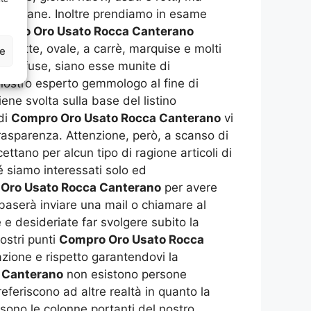
 e collane. Inoltre prendiamo in esame
mpro Oro Usato Rocca Canterano
aguette, ovale, a carrè, marquise e molti
ze
me sfuse, siano esse munite di
 nostro esperto gemmologo al fine di
ene svolta sulla base del listino
di
Compro Oro Usato Rocca Canterano
vi
asparenza. Attenzione, però, a scanso di
ettano per alcun tipo di ragione articoli di
é siamo interessati solo ed
Oro Usato Rocca Canterano
per avere
baserà inviare una mail o chiamare al
 e desideriate far svolgere subito la
ostri punti
Compro Oro Usato Rocca
cazione e rispetto garantendovi la
 Canterano
non esistono persone
eferiscono ad altre realtà in quanto la
 sono le colonne portanti del nostro