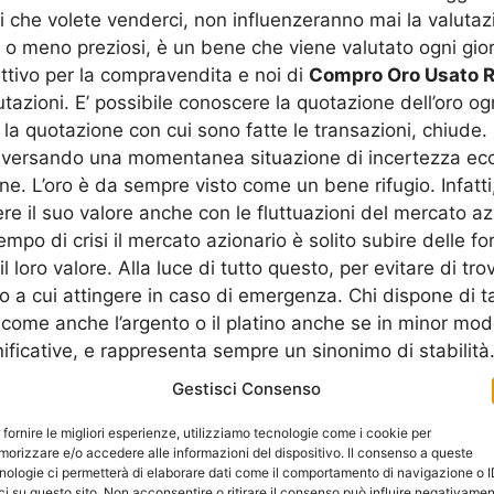
 ori che volete venderci, non influenzeranno mai la valut
 più o meno preziosi, è un bene che viene valutato ogni gio
fettivo per la compravendita e noi di
Compro Oro Usato 
tazioni. E’ possibile conoscere la quotazione dell’oro o
la quotazione con cui sono fatte le transazioni, chiude. Q
ttraversando una momentanea situazione di incertezza e
ione. L’oro è da sempre visto come un bene rifugio. Infat
e il suo valore anche con le fluttuazioni del mercato az
po di crisi il mercato azionario è solito subire delle for
oro valore. Alla luce di tutto questo, per evitare di trova
 a cui attingere in caso di emergenza. Chi dispone di 
o, come anche l’argento o il platino anche se in minor mo
ficative, e rappresenta sempre un sinonimo di stabilità. Al
tissime persone e famiglie quando sono in difficoltà cer
Gestisci Consenso
di sicuri e immediati vendendo gli oggetti di loro propri
Rocca Canterano
, dovete sapere, che sono davvero tant
 fornire le migliori esperienze, utilizziamo tecnologie come i cookie per
orizzare e/o accedere alle informazioni del dispositivo. Il consenso a queste
isa e trasparente e che successivamente si possono vend
nologie ci permetterà di elaborare dati come il comportamento di navigazione o 
 vi abbiamo già accennato qualche riga più in alto, mone
ci su questo sito. Non acconsentire o ritirare il consenso può influire negativame