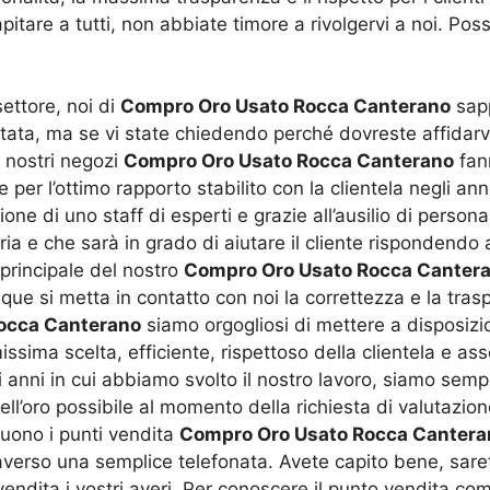
pitare a tutti, non abbiate timore a rivolgervi a noi. P
settore, noi di
Compro Oro Usato Rocca Canterano
sapp
ata, ma se vi state chiedendo perché dovreste affidarvi 
i nostri negozi
Compro Oro Usato Rocca Canterano
fan
per l’ottimo rapporto stabilito con la clientela negli anni.
ione di uno staff di esperti e grazie all’ausilio di person
ria e che sarà in grado di aiutare il cliente risponden
 principale del nostro
Compro Oro Usato Rocca Canter
e si metta in contatto con noi la correttezza e la traspa
occa Canterano
siamo orgogliosi di mettere a disposizi
imissima scelta, efficiente, rispettoso della clientela e a
i anni in cui abbiamo svolto il nostro lavoro, siamo semp
ll’oro possibile al momento della richiesta di valutazione
guono i punti vendita
Compro Oro Usato Rocca Cantera
traverso una semplice telefonata. Avete capito bene, sare
ndita i vostri averi. Per conoscere il punto vendita com