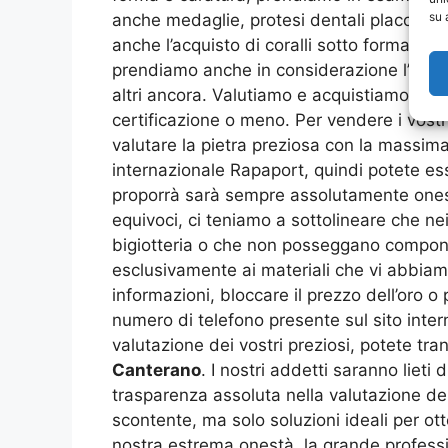
su 
anche medaglie, protesi dentali placcate, 
anche l’acquisto di coralli sotto forma di 
prendiamo anche in considerazione l’acquis
altri ancora. Valutiamo e acquistiamo anc
certificazione o meno. Per vendere i vost
valutare la pietra preziosa con la massima 
internazionale Rapaport, quindi potete ess
proporrà sarà sempre assolutamente onest
equivoci, ci teniamo a sottolineare che ne
bigiotteria o che non posseggano component
esclusivamente ai materiali che vi abbiam
informazioni, bloccare il prezzo dell’oro
numero di telefono presente sul sito inter
valutazione dei vostri preziosi, potete tr
Canterano
. I nostri addetti saranno liet
trasparenza assoluta nella valutazione dei
scontente, ma solo soluzioni ideali per ot
nostra estrema onestà, la grande professio