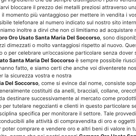
farvi bloccare il prezzo dei metalli preziosi attraverso 
il momento più vantaggioso per mettere in vendita i vost
bile telefonare al numero indicato sul nostro sito intern
amo inoltre a dirvi che non ci limitiamo ad acquistare meta
ro Oro Usato Santa Maria Del Soccorso
, sono disponibi
i dimezzati o molto vantaggiosi rispetto al nuovo. Quest
ro o per celebrare un’occasione particolare senza dove
to Santa Maria Del Soccorso
è sempre possibile riusci
anno fatto, e siamo certi che anche voi diventerete nostr
r la sicurezza vostra e nostra
a Del Soccorso
, come si evince dal nome, consiste sopra
 generalmente costituiti da anelli, bracciali, collane, orec
 e da destinare successivamente al mercato come prodott
 per tutelare negozianti e clienti in questo particolare set
iplina specifica per monitorare il settore. Tale provved
o riconducibili alle attività di compravendita di oro e ogge
er poter comprare e vendere oro e altri beni di valore in 