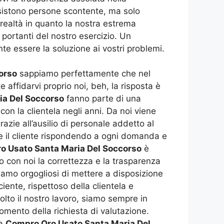
istono persone scontente, ma solo
 realtà in quanto la nostra estrema
 portanti del nostro esercizio. Un
te essere la soluzione ai vostri problemi.
orso
sappiamo perfettamente che nel
affidarvi proprio noi, beh, la risposta è
ia Del Soccorso
fanno parte di una
con la clientela negli anni. Da noi viene
grazie all’ausilio di personale addetto al
re il cliente rispondendo a ogni domanda e
o Usato Santa Maria Del Soccorso
è
o con noi la correttezza e la trasparenza
amo orgogliosi di mettere a disposizione
ciente, rispettoso della clientela e
olto il nostro lavoro, siamo sempre in
momento della richiesta di valutazione.
ta
Compro Oro Usato Santa Maria Del