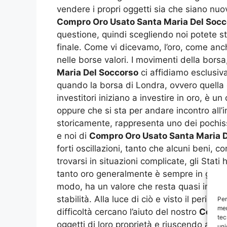
vendere i propri oggetti sia che siano nuov
Compro Oro Usato Santa Maria Del Socc
questione, quindi scegliendo noi potete sta
finale. Come vi dicevamo, l’oro, come anche
nelle borse valori. I movimenti della borsa,
Maria Del Soccorso
ci affidiamo esclusiva
quando la borsa di Londra, ovvero quella c
investitori iniziano a investire in oro, 
oppure che si sta per andare incontro all’i
storicamente, rappresenta uno dei pochiss
e noi di
Compro Oro Usato Santa Maria 
forti oscillazioni, tanto che alcuni beni, 
trovarsi in situazioni complicate, gli Sta
tanto oro generalmente è sempre in grado d
modo, ha un valore che resta quasi immobi
stabilità. Alla luce di ciò e visto il peri
Per
mem
difficoltà cercano l’aiuto del nostro
Compro
tec
oggetti di loro proprietà e riuscendo a o
uni