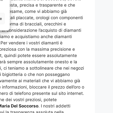
e onesta, precisa e trasparente e che
amo in esame, come vi abbiamo già
i dentali placcate, orologi con componenti
ze
tto forma di bracciali, orecchini e
n considerazione l’acquisto di diamanti
alutiamo e acquistiamo anche diamanti
Per vendere i vostri diamanti è
 preziosa con la massima precisione e
ort, quindi potete essere assolutamente
sarà sempre assolutamente onesto e la
, ci teniamo a sottolineare che nei negozi
di bigiotteria o che non posseggano
sivamente ai materiali che vi abbiamo già
informazioni, bloccare il prezzo dell’oro o
o di telefono presente sul sito internet.
e dei vostri preziosi, potete
aria Del Soccorso
. I nostri addetti
vi la trasparenza assoluta nella