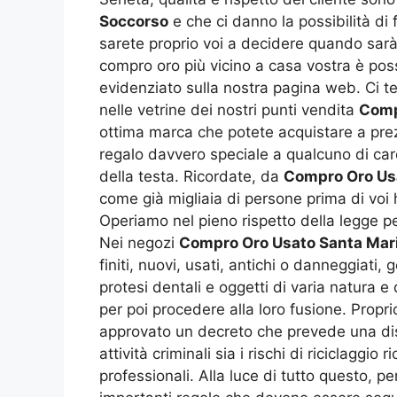
Soccorso
e che ci danno la possibilità di 
sarete proprio voi a decidere quando sarà 
compro oro più vicino a casa vostra è possi
evidenziato sulla nostra pagina web. Ci teni
nelle vetrine dei nostri punti vendita
Comp
ottima marca che potete acquistare a prezz
regalo davvero speciale a qualcuno di ca
della testa. Ricordate, da
Compro Oro Usa
come già migliaia di persone prima di voi h
Operiamo nel pieno rispetto della legge pe
Nei negozi
Compro Oro Usato Santa Mari
finiti, nuovi, usati, antichi o danneggiati,
protesi dentali e oggetti di varia natura
per poi procedere alla loro fusione. Proprio
approvato un decreto che prevede una disc
attività criminali sia i rischi di riciclaggi
professionali. Alla luce di tutto questo, p