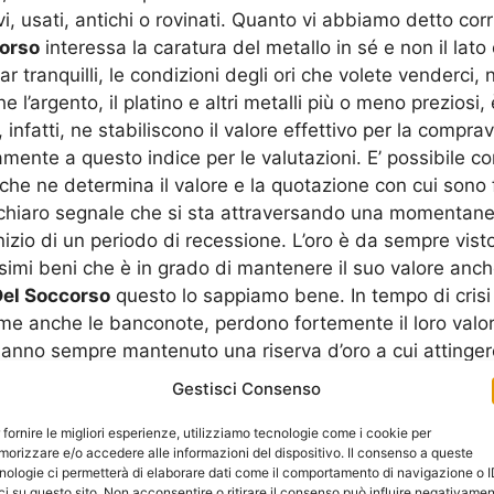
i, usati, antichi o rovinati. Quanto vi abbiamo detto cor
orso
interessa la caratura del metallo in sé e non il lato 
r tranquilli, le condizioni degli ori che volete venderci
 l’argento, il platino e altri metalli più o meno preziosi
 infatti, ne stabiliscono il valore effettivo per la compra
mente a questo indice per le valutazioni. E’ possibile co
he ne determina il valore e la quotazione con cui sono f
è un chiaro segnale che si sta attraversando una momenta
nizio di un periodo di recessione. L’oro è da sempre visto
imi beni che è in grado di mantenere il suo valore anche
Del Soccorso
questo lo sappiamo bene. In tempo di crisi i
come anche le banconote, perdono fortemente il loro valore
ti hanno sempre mantenuto una riserva d’oro a cui atting
i uscire dalla crisi indenne. Tale metallo, come anche l
Gestisci Consenso
le nel tempo, che non subisce variazioni significative,
odo di crisi che il nostro Paese sta attraversando, moltiss
 fornire le migliori esperienze, utilizziamo tecnologie come i cookie per
orizzare e/o accedere alle informazioni del dispositivo. Il consenso a queste
 Oro Usato Santa Maria Del Soccorso
proprio per rica
nologie ci permetterà di elaborare dati come il comportamento di navigazione o 
ttenere subito denaro contante. Nei negozi
Compro Oro U
ci su questo sito. Non acconsentire o ritirare il consenso può influire negativame