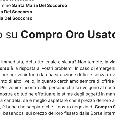
Grammo
Santa Maria Del Soccorso
ia Del Soccorso
ia Del Soccorso
o su
Compro Oro Usato
 immediata, del tutto legale e sicura? Non temete, la via 
orso
è la risposta ai vostri problemi. In caso di emergenz
iore per venir fuori da una situazione difficile senza dov
 di alto livello, in quanto cerchiamo sempre di offrire ai
Per venire incontro alle persone che si rivolgono al nos
nostra abitudine effettuare le stime degli oggetti in ma
la candela, se è meglio aspettare che il prezzo dell’oro a
o, è bene che sappiate che il nostro negozio di
Compro O
o, basandosi sul prezzo dell’oro fissato dalle Borse intern