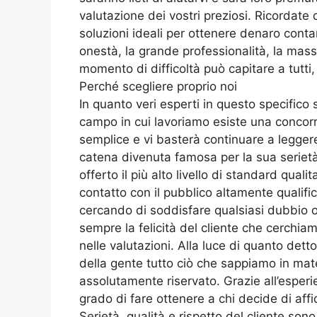
valutazione dei vostri preziosi. Ricordate
soluzioni ideali per ottenere denaro conta
onestà, la grande professionalità, la massi
momento di difficoltà può capitare a tutti
Perché scegliere proprio noi
In quanto veri esperti in questo specifico 
campo in cui lavoriamo esiste una concorr
semplice e vi basterà continuare a leggere
catena divenuta famosa per la sua serietà, 
offerto il più alto livello di standard quali
contatto con il pubblico altamente qualifi
cercando di soddisfare qualsiasi dubbio o 
sempre la felicità del cliente che cerchia
nelle valutazioni. Alla luce di quanto detto
della gente tutto ciò che sappiamo in materi
assolutamente riservato. Grazie all’esperi
grado di fare ottenere a chi decide di aff
Serietà, qualità e rispetto del cliente son