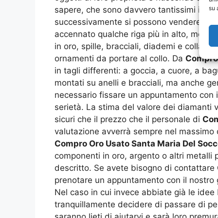
su 
sapere, che sono davvero tantissimi i pro
successivamente si possono vendere. Siam
accennato qualche riga più in alto, monete
in oro, spille, bracciali, diademi e collane
ornamenti da portare al collo. Da
Compro 
in tagli differenti: a goccia, a cuore, a b
montati su anelli e bracciali, ma anche g
necessario fissare un appuntamento con il
serietà. La stima del valore dei diamanti 
sicuri che il prezzo che il personale di
Com
valutazione avverrà sempre nel massimo de
Compro Oro Usato Santa Maria Del Socc
componenti in oro, argento o altri metalli
descritto. Se avete bisogno di contattare
prenotare un appuntamento con il nostro g
Nel caso in cui invece abbiate già le idee 
tranquillamente decidere di passare di pe
saranno lieti di aiutarvi e sarà loro prem