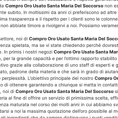
 da
Compro Oro Usato Santa Maria Del Soccorso
non es
nte subito. In moltissimi da anni ci preferiscono ad altre
ma trasparenza e il rispetto per i clienti sono le colonne
, non abbiate timore a rivolgervi a noi. Possiamo veramen
settore, noi di
Compro Oro Usato Santa Maria Del Socc
enza spietata, ma se vi state chiedendo perché dovreste 
. In primis i nostri negozi
Compro Oro Usato Santa Mar
per la grande capacità e per l’ottimo rapporto stabilito 
tativo grazie alla collaborazione di uno staff di esperti e 
cato, padrone della materia e che sarà in grado di aiuta
perplessità. L’obiettivo principale del nostro
Compro Or
mo di ottenere garantendo a chiunque si metta in contatt
, noi di
Compro Oro Usato Santa Maria Del Soccorso
si
a al fine di offrire un servizio di primissima scelta, effi
enza maturata nel corso dei molti anni in cui abbiamo sv
idarsi a noi la massima quotazione dell’oro possibile al 
o gli ingredienti che da sempre distinguono i punti vendi