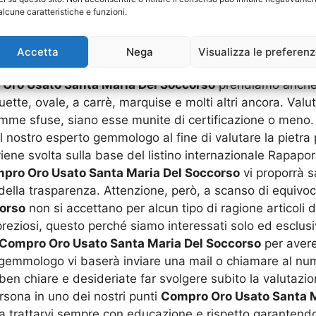
alcune caratteristiche e funzioni.
dotti che si possono portare per ottenere una valutazion
o interessati all’oro in ogni forma e caratura, prendi
, gioielli nuovi, usati e rotti, ma anche medaglie, protes
Accetta
Nega
Visualizza le preferen
. Inoltre prendiamo in esame anche l’acquisto di coralli so
Oro Usato Santa Maria Del Soccorso
prendiamo anche i
aguette, ovale, a carrè, marquise e molti altri ancora. V
emme sfuse, siano esse munite di certificazione o meno. 
 nostro esperto gemmologo al fine di valutare la pietra
viene svolta sulla base del listino internazionale Rapap
pro Oro Usato Santa Maria Del Soccorso
vi proporrà 
lla trasparenza. Attenzione, però, a scanso di equivoci
orso
non si accettano per alcun tipo di ragione articoli 
 preziosi, questo perché siamo interessati solo ed esclu
Compro Oro Usato Santa Maria Del Soccorso
per avere 
emmologo vi baserà inviare una mail o chiamare al numer
ben chiare e desideriate far svolgere subito la valutazion
rsona in uno dei nostri punti
Compro Oro Usato Santa M
ura trattarvi sempre con educazione e rispetto garantendo