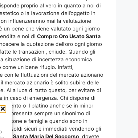
risponde proprio al vero in quanto a noi di
estetico o la lavorazione dell’oggetto in
, non influenzeranno mai la valutazione
, è un bene che viene valutato ogni giorno
vendita e noi di
Compro Oro Usato Santa
noscere la quotazione dell’oro ogni giorno
atte le transazioni, chiude. Quando gli
nea situazione di incertezza economica
 come un bene rifugio. Infatti,
 con le fluttuazioni del mercato azionario
l mercato azionario è solito subire delle
. Alla luce di tutto questo, per evitare di
ere in caso di emergenza. Chi dispone di
’argento o il platino anche se in minor
 e rappresenta sempre un sinonimo di
ime persone e famiglie quando sono in
vare soldi sicuri e immediati vendendo gli
ID
sato Santa Maria Del Soccorso
, dovete
nte