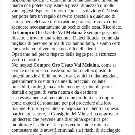
marca che potete acquistare a prezzi dimezzati o molto
vantaggiosi rispetto al nuovo. Questa soluzione è l’ideale
per poter fare un regalo davvero speciale a qualcuno di
caro o per celebrare un’occasione particolare senza dover
spendere necessariamente un occhio della testa. Ricordate,
da
Compro Oro Usato Val Melaina
è sempre possibile
riuscire a trovare una soluzione. Dateci fiducia, come già
migliaia di persone prima di voi hanno fatto, e siamo certi
che anche voi diventerete nostri fedeli clienti.
Operiamo nel pieno rispetto della legge per la sicurezza
vostra e nostra
Nei negozi
Compro Oro Usato Val Melaina
, come si
evince dal nome, consiste soprattutto nell’acquisto di
oggetti preziosi finiti, nuovi, usati, antichi o danneggiati,
generalmente costituiti da anelli, bracciali, collane,
orecchini, orologi, ma anche medaglie, ninnoli, protesi
dentali e oggetti di varia natura e da destinare
successivamente al mercato come prodotti usati oppure
come oggetti da rottamare per poi procedere alla loro
fusione. Proprio per tutelare negozianti e clienti in questo
particolare settore, il Consiglio dei Ministri ha approvato
un decreto che prevede una disciplina specifica per
monitorare il settore. Tale provvedimento è mirato a
contrastare sia le attività criminali sia i rischi di riciclaggio