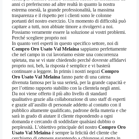
anni ci preferiscono ad altre realtà in quanto la nostra
estrema onestà, la grande professionalità, la massima
trasparenza e il rispetto per i clienti sono le colonne
portanti del nostro esercizio. Un momento di difficoltà può
capitare a tutti, non abbiate timore a rivolgervi a noi.
Possiamo veramente essere la soluzione ai vostri problemi.
Perché scegliere proprio noi
In quanto veri esperti in questo specifico settore, noi di
Compro Oro Usato Val Melaina
sappiamo perfettamente
che nel campo in cui lavoriamo esiste una concorrenza
spietata, ma se vi state chiedendo perché dovreste affidarvi
proprio noi, beh, la risposta è semplice e vi basterà
continuare a leggere. In primis i nostri negozi
Compro
Oro Usato Val Melaina
fanno parte di una catena
divenuta famosa per la sua serietà, per la grande capacità e
per l’ottimo rapporto stabilito con la clientela negli anni.
Da noi viene offerto il più alto livello di standard
qualitativo grazie alla collaborazione di uno staff di esperti
e grazie all’ausilio di personale addetto al contatto con il
pubblico altamente qualificato, padrone della materia e che
sarà in grado di aiutare il cliente rispondendo a ogni
domanda e cercando di soddisfare qualsiasi dubbio o
perplessità. L’obiettivo principale del nostro
Compro Oro
Usato Val Melaina
è sempre la felicità del cliente che
cerchiamo di ottenere garantendo a chiunque si metta in