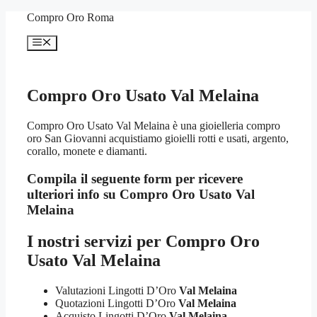
Vai
Compro Oro Roma
al
contenuto
Menu
Compro Oro Usato Val Melaina
Compro Oro Usato Val Melaina è una gioielleria compro
oro San Giovanni acquistiamo gioielli rotti e usati, argento,
corallo, monete e diamanti.
Compila il seguente form per ricevere
ulteriori info su
Compro Oro Usato Val
Melaina
I nostri servizi per
Compro Oro
Usato Val Melaina
Valutazioni Lingotti D’Oro
Val Melaina
Quotazioni Lingotti D’Oro
Val Melaina
Acquisto Lingotti D’Oro
Val Melaina