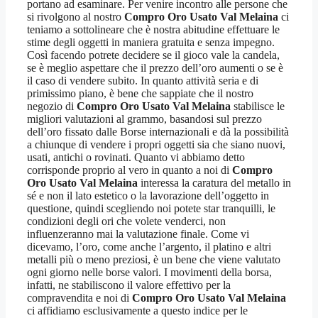
portano ad esaminare. Per venire incontro alle persone che
si rivolgono al nostro
Compro Oro Usato Val Melaina
ci
teniamo a sottolineare che è nostra abitudine effettuare le
stime degli oggetti in maniera gratuita e senza impegno.
Così facendo potrete decidere se il gioco vale la candela,
se è meglio aspettare che il prezzo dell’oro aumenti o se è
il caso di vendere subito. In quanto attività seria e di
primissimo piano, è bene che sappiate che il nostro
negozio di
Compro Oro Usato Val Melaina
stabilisce le
migliori valutazioni al grammo, basandosi sul prezzo
dell’oro fissato dalle Borse internazionali e dà la possibilità
a chiunque di vendere i propri oggetti sia che siano nuovi,
usati, antichi o rovinati. Quanto vi abbiamo detto
corrisponde proprio al vero in quanto a noi di
Compro
Oro Usato Val Melaina
interessa la caratura del metallo in
sé e non il lato estetico o la lavorazione dell’oggetto in
questione, quindi scegliendo noi potete star tranquilli, le
condizioni degli ori che volete venderci, non
influenzeranno mai la valutazione finale. Come vi
dicevamo, l’oro, come anche l’argento, il platino e altri
metalli più o meno preziosi, è un bene che viene valutato
ogni giorno nelle borse valori. I movimenti della borsa,
infatti, ne stabiliscono il valore effettivo per la
compravendita e noi di
Compro Oro Usato Val Melaina
ci affidiamo esclusivamente a questo indice per le