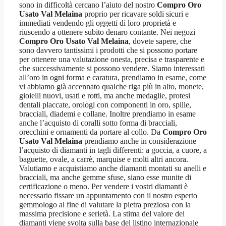
sono in difficoltà cercano l’aiuto del nostro
Compro Oro
Usato Val Melaina
proprio per ricavare soldi sicuri e
immediati vendendo gli oggetti di loro proprietà e
riuscendo a ottenere subito denaro contante. Nei negozi
Compro Oro Usato Val Melaina
, dovete sapere, che
sono davvero tantissimi i prodotti che si possono portare
per ottenere una valutazione onesta, precisa e trasparente e
che successivamente si possono vendere. Siamo interessati
all’oro in ogni forma e caratura, prendiamo in esame, come
vi abbiamo già accennato qualche riga più in alto, monete,
gioielli nuovi, usati e rotti, ma anche medaglie, protesi
dentali placcate, orologi con componenti in oro, spille,
bracciali, diademi e collane. Inoltre prendiamo in esame
anche l’acquisto di coralli sotto forma di bracciali,
orecchini e ornamenti da portare al collo. Da
Compro Oro
Usato Val Melaina
prendiamo anche in considerazione
l’acquisto di diamanti in tagli differenti: a goccia, a cuore, a
baguette, ovale, a carrè, marquise e molti altri ancora.
Valutiamo e acquistiamo anche diamanti montati su anelli e
bracciali, ma anche gemme sfuse, siano esse munite di
certificazione o meno. Per vendere i vostri diamanti è
necessario fissare un appuntamento con il nostro esperto
gemmologo al fine di valutare la pietra preziosa con la
massima precisione e serietà. La stima del valore dei
diamanti viene svolta sulla base del listino internazionale