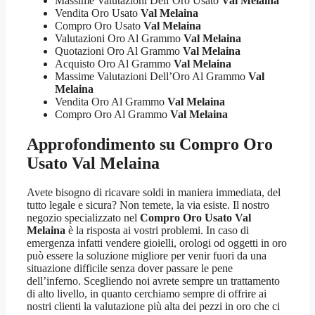
Massime Valutazioni Dell’Oro Usato
Val Melaina
Vendita Oro Usato
Val Melaina
Compro Oro Usato
Val Melaina
Valutazioni Oro Al Grammo
Val Melaina
Quotazioni Oro Al Grammo
Val Melaina
Acquisto Oro Al Grammo
Val Melaina
Massime Valutazioni Dell’Oro Al Grammo
Val
Melaina
Vendita Oro Al Grammo
Val Melaina
Compro Oro Al Grammo
Val Melaina
Approfondimento su
Compro Oro
Usato Val Melaina
Avete bisogno di ricavare soldi in maniera immediata, del
tutto legale e sicura? Non temete, la via esiste. Il nostro
negozio specializzato nel
Compro Oro Usato Val
Melaina
è la risposta ai vostri problemi. In caso di
emergenza infatti vendere gioielli, orologi od oggetti in oro
può essere la soluzione migliore per venir fuori da una
situazione difficile senza dover passare le pene
dell’inferno. Scegliendo noi avrete sempre un trattamento
di alto livello, in quanto cerchiamo sempre di offrire ai
nostri clienti la valutazione più alta dei pezzi in oro che ci