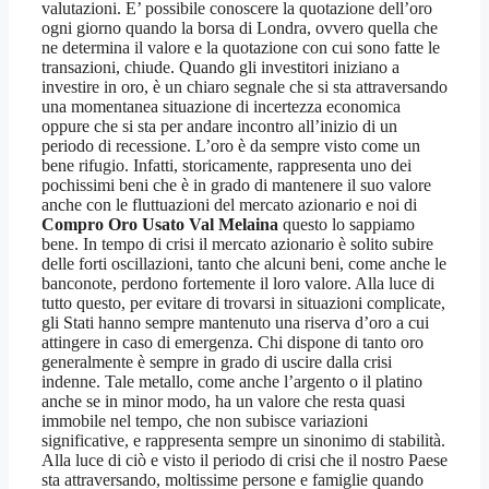
valutazioni. E’ possibile conoscere la quotazione dell’oro
ogni giorno quando la borsa di Londra, ovvero quella che
ne determina il valore e la quotazione con cui sono fatte le
transazioni, chiude. Quando gli investitori iniziano a
investire in oro, è un chiaro segnale che si sta attraversando
una momentanea situazione di incertezza economica
oppure che si sta per andare incontro all’inizio di un
periodo di recessione. L’oro è da sempre visto come un
bene rifugio. Infatti, storicamente, rappresenta uno dei
pochissimi beni che è in grado di mantenere il suo valore
anche con le fluttuazioni del mercato azionario e noi di
Compro Oro Usato Val Melaina
questo lo sappiamo
bene. In tempo di crisi il mercato azionario è solito subire
delle forti oscillazioni, tanto che alcuni beni, come anche le
banconote, perdono fortemente il loro valore. Alla luce di
tutto questo, per evitare di trovarsi in situazioni complicate,
gli Stati hanno sempre mantenuto una riserva d’oro a cui
attingere in caso di emergenza. Chi dispone di tanto oro
generalmente è sempre in grado di uscire dalla crisi
indenne. Tale metallo, come anche l’argento o il platino
anche se in minor modo, ha un valore che resta quasi
immobile nel tempo, che non subisce variazioni
significative, e rappresenta sempre un sinonimo di stabilità.
Alla luce di ciò e visto il periodo di crisi che il nostro Paese
sta attraversando, moltissime persone e famiglie quando