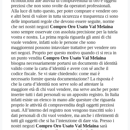
riconducibili alle attività di compravendita di oro e oggetti
preziosi che non sono svolte da operatori professionali.
Alla luce di tutto questo, per poter comprare e vendere oro
e altri beni di valore in tutta sicurezza e trasparenza ci sono
delle importanti regole che devono essere seguite, norme
che nei nostri negozi
Compro Oro Usato Val Melaina
sono sempre osservate con assoluta precisione per la tutela
vostra e nostra. La prima regola riguarda gli anni di chi
vuole vendere, infatti solo le persone che sono
maggiorenni possono intavolare trattative per vendere oro
nei negozi. Proprio per questo motivo quando ci si reca in
un punto vendita
Compro Oro Usato Val Melaina
bisogna necessariamente portarsi un documento di identità
valido come la carta d’identità e avere con sé anche il
codice fiscale. Se vi state chiedendo: come mai è
necessario fornire questa documentazione? La risposta è
che la carta d’identità non serve solo ad attestare la
maggiore età di chi vuol vendere, ma serve anche per poter
inserire tutti i dati personali su un apposito registro. In Italia
infatti esiste un elenco in mano alle questure che riguarda
proprio le attività di compravendita degli oggetti preziosi
usati. All’interno del registro non vengono trascritti solo i
dati personali di chi vuol vendere, ma anche i riferimenti di
tutti gli oggetti che si ha l’intenzione di dare via. Presso i
nostri negozi
Compro Oro Usato Val Melaina
sarà