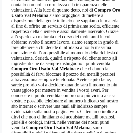
contatto con noi la correttezza e la trasparenza nelle
valutazioni. Alla luce di quanto detto, noi di
Compro Oro
Usato Val Melaina
siamo orgogliosi di mettere a
disposizione della gente tutto ciò che sappiamo in materia
al fine di offrire un servizio di primissima scelta, efficiente,
rispettoso della clientela e assolutamente riservato. Grazie
all’esperienza maturata nel corso dei molti anni in cui
abbiamo svolto il nostro lavoro, siamo sempre in grado di
fare ottenere a chi decide di affidarsi a noi la massima
quotazione dell’oro possibile al momento della richiesta di
valutazione. Serietà, qualità e rispetto del cliente sono gli
ingredienti che da sempre distinguono i punti vendita
Compro Oro Usato Val Melaina
e che ci danno la
possibilità di farvi bloccare il prezzo dei metalli preziosi
attraverso una semplice telefonata. Avete capito bene,
sarete proprio voi a decidere quando sarà il momento più
vantaggioso per mettere in vendita i vostri averi. Per
conoscere il punto vendita compro oro più vicino a casa
vostra è possibile telefonare al numero indicato sul nostro
sito internet o scrivere una mail all’indirizzo sempre
evidenziato sulla nostra pagina web. Ci teniamo inoltre a
dirvi che non ci limitiamo ad acquistare metalli preziosi,
gioielli e orologi, infatti, nelle vetrine dei nostri punti
vendita
Compro Oro Usato Val Melaina
, sono
disponibili gioielli e diamanti di prima qualità e di ottima