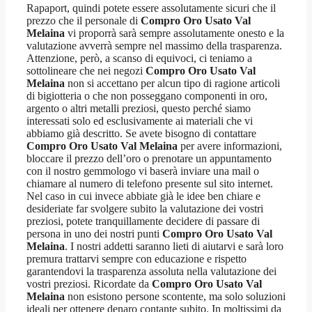
Rapaport, quindi potete essere assolutamente sicuri che il
prezzo che il personale di
Compro Oro Usato Val
Melaina
vi proporrà sarà sempre assolutamente onesto e la
valutazione avverrà sempre nel massimo della trasparenza.
Attenzione, però, a scanso di equivoci, ci teniamo a
sottolineare che nei negozi
Compro Oro Usato Val
Melaina
non si accettano per alcun tipo di ragione articoli
di bigiotteria o che non posseggano componenti in oro,
argento o altri metalli preziosi, questo perché siamo
interessati solo ed esclusivamente ai materiali che vi
abbiamo già descritto. Se avete bisogno di contattare
Compro Oro Usato Val Melaina
per avere informazioni,
bloccare il prezzo dell’oro o prenotare un appuntamento
con il nostro gemmologo vi baserà inviare una mail o
chiamare al numero di telefono presente sul sito internet.
Nel caso in cui invece abbiate già le idee ben chiare e
desideriate far svolgere subito la valutazione dei vostri
preziosi, potete tranquillamente decidere di passare di
persona in uno dei nostri punti
Compro Oro Usato Val
Melaina
. I nostri addetti saranno lieti di aiutarvi e sarà loro
premura trattarvi sempre con educazione e rispetto
garantendovi la trasparenza assoluta nella valutazione dei
vostri preziosi. Ricordate da
Compro Oro Usato Val
Melaina
non esistono persone scontente, ma solo soluzioni
ideali per ottenere denaro contante subito. In moltissimi da