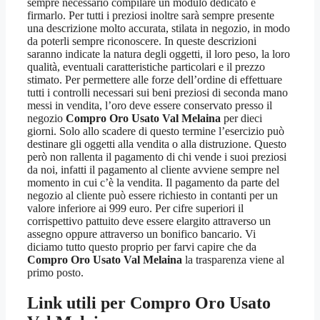
sempre necessario compilare un modulo dedicato e
firmarlo. Per tutti i preziosi inoltre sarà sempre presente
una descrizione molto accurata, stilata in negozio, in modo
da poterli sempre riconoscere. In queste descrizioni
saranno indicate la natura degli oggetti, il loro peso, la loro
qualità, eventuali caratteristiche particolari e il prezzo
stimato. Per permettere alle forze dell’ordine di effettuare
tutti i controlli necessari sui beni preziosi di seconda mano
messi in vendita, l’oro deve essere conservato presso il
negozio
Compro Oro Usato Val Melaina
per dieci
giorni. Solo allo scadere di questo termine l’esercizio può
destinare gli oggetti alla vendita o alla distruzione. Questo
però non rallenta il pagamento di chi vende i suoi preziosi
da noi, infatti il pagamento al cliente avviene sempre nel
momento in cui c’è la vendita. Il pagamento da parte del
negozio al cliente può essere richiesto in contanti per un
valore inferiore ai 999 euro. Per cifre superiori il
corrispettivo pattuito deve essere elargito attraverso un
assegno oppure attraverso un bonifico bancario. Vi
diciamo tutto questo proprio per farvi capire che da
Compro Oro Usato Val Melaina
la trasparenza viene al
primo posto.
Link utili per
Compro Oro Usato