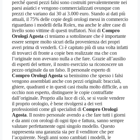
perché questi pezzi falsi sono costruiti prevalentemente nei
paesi asiatici e vengono commercializzati ovunque con
prezzi che variano dai 30 ai 3.000 euro. Stando ai dati più
attuali, il 75% delle copie degli orologi messi in commercio
riguardano i modelli della Rolex, ma anche le altre case di
livello sono vittime di questi truffatori. Noi di
Compro
Orologi Agosta
ci teniamo a sottolineare che è importante
essere sempre molto sicuri della provenienza dei propri
averi prima di venderli. Ci è capitato più di una volta infatti
di trovarci di fronte a copie ben realizzate ma che con
l’originale non avevano nulla a che fare. Grazie all’ausilio
di esperti del settore, il nostro esercizio sa riconoscere un
pezzo originale da un falso. Il personale esperto di
Compro Orologi Agosta
sa benissimo che spesso i falsi
vengono assemblati anche con pezzi originali: bracciali,
ghiere, quadranti e in questi casi risulta molto difficile, a un
occhio non esperto, distinguere le copie contraffatte
dall’originale. Proprio alla luce di ciò, se si vuole vendere
il proprio orologio, è bene rivolgersi a dei veri
professionisti come gli specialisti di
Compro Orologi
Agosta
. Il nostro personale avendo a che fare tutti i giorni
e da anni con orologi di ogni tipo e fattura, sanno sempre
valutare perfettamente ogni singolo modello. Questo
rappresenta una garanzia sia per il venditore che per
l’acquirente. Negli anni sono cambiati i modelli, le