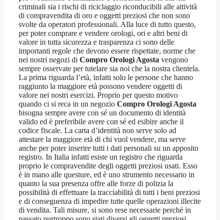
criminali sia i rischi di riciclaggio riconducibili alle attività
di compravendita di oro e oggetti preziosi che non sono
svolte da operatori professionali. Alla luce di tutto questo,
per poter comprare e vendere orologi, ori e altri beni di
valore in tutta sicurezza e trasparenza ci sono delle
importanti regole che devono essere rispettate, norme che
nei nostri negozi di
Compro Orologi Agosta
vengono
sempre osservate per tutelare sia noi che la nostra clientela.
La prima riguarda l’età, infatti solo le persone che hanno
raggiunto la maggiore età possono vendere oggetti di
valore nei nostri esercizi. Proprio per questo motivo
quando ci si reca in un negozio
Compro Orologi Agosta
bisogna sempre avere con sé un documento di identità
valido ed è preferibile avere con sé ed esibire anche il
codice fiscale. La carta d’identità non serve solo ad
attestare la maggiore età di chi vuol vendere, ma serve
anche per poter inserire tutti i dati personali su un apposito
registro. In Italia infatti esiste un registro che riguarda
proprio le compravendite degli oggetti preziosi usati. Esso
è in mano alle questure, ed è uno strumento necessario in
quanto la sua presenza offre alle forze di polizia la
possibilità di effettuare la tracciabilità di tutti i beni preziosi
e di conseguenza di impedire tutte quelle operazioni illecite
di vendita. Tali misure, si sono rese necessarie perché in
passato purtroppo sono stati diversi gli oggetti preziosi