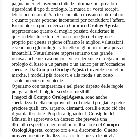
pagina internet inserendo tutte le informazioni possibili
riguardanti il tipo di orologio, la marca e i vostri recapiti
telefonici o e-mail. Sarete ricontattati massimo entro 24 ore
e quanto prima potremo incontrarci per concludere l’affare.
Ricordate sempre, i negozi di
Compro Orologi Agosta
rappresentano quanto di meglio possiate desiderare in
questo delicato settore. Siamo il meglio del meglio e
proprio per questa ragione offriamo le migliori valutazioni
e vendiamo gli orologi usati delle migliori marche a prezzi
imbattibili. Naturalmente rappresentiamo una grande
risorsa anche nel caso in cui avete intenzione di regalare un
orologio di lusso a un parente o un amico per un’occasione
speciale. Da
Compro Orologi Agosta
troverete le migliori
marche, i modelli più ricercati e alla moda a un costo
assolutamente conveniente.
Operiamo con trasparenza e nel pieno rispetto delle regole
per garantirvi il miglior servizio possibili
I negozi di
Compro Orologi Agosta
, sono anche
specializzati nella compravendita di metalli pregiati e pietre
preziose quali: oro, argento, diamanti, coralli e tutto ciò che
riguarda il settore. Proprio a riguardo, il Consiglio dei
Ministri ha approvato un decreto che prevede una
disciplina specifica per monitorare il settore dei
Compro
Orologi Agosta
, compro oro e via discorrendo. Questo
provvedimento è finalizzato a contrastare sia le attività