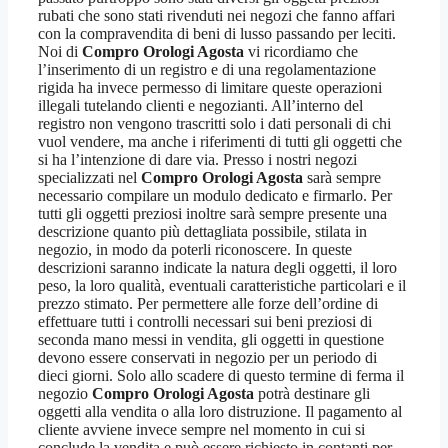
rubati che sono stati rivenduti nei negozi che fanno affari
con la compravendita di beni di lusso passando per leciti.
Noi di
Compro Orologi Agosta
vi ricordiamo che
l’inserimento di un registro e di una regolamentazione
rigida ha invece permesso di limitare queste operazioni
illegali tutelando clienti e negozianti. All’interno del
registro non vengono trascritti solo i dati personali di chi
vuol vendere, ma anche i riferimenti di tutti gli oggetti che
si ha l’intenzione di dare via. Presso i nostri negozi
specializzati nel
Compro Orologi Agosta
sarà sempre
necessario compilare un modulo dedicato e firmarlo. Per
tutti gli oggetti preziosi inoltre sarà sempre presente una
descrizione quanto più dettagliata possibile, stilata in
negozio, in modo da poterli riconoscere. In queste
descrizioni saranno indicate la natura degli oggetti, il loro
peso, la loro qualità, eventuali caratteristiche particolari e il
prezzo stimato. Per permettere alle forze dell’ordine di
effettuare tutti i controlli necessari sui beni preziosi di
seconda mano messi in vendita, gli oggetti in questione
devono essere conservati in negozio per un periodo di
dieci giorni. Solo allo scadere di questo termine di ferma il
negozio
Compro Orologi Agosta
potrà destinare gli
oggetti alla vendita o alla loro distruzione. Il pagamento al
cliente avviene invece sempre nel momento in cui si
conclude la vendita e può essere richiesto in contanti per