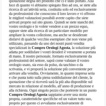
quotazione degna del prodotto che ci è stato portato. Alla
luce di quanto vi abbiamo spiegato fino ad ora, se siete alla
ricerca di un’attività seria, costituita solo ed esclusivamente
da professionisti che conoscono il loro lavoro e vi offrono
le migliori valutazioni possibili avrete capito che siete
arrivati proprio sul sito giusto. Quindi se siete stanchi del
vostro orologio e lo volete vendere a un prezzo equo,
oppure siete alla ricerca di un particolare modello per
ampliare la vostra collezione, ma anche se desiderate
disfarvi di qualche vecchio esemplare che non viene più
utilizzato, passando da uno dei nostri punti vendita
specializzati in
Compro Orologi Agosta
, la soluzione più
adatta per soddisfare i vostri desideri è veramente a portata
di mano. Il nostro personale, formato esclusivamente da
professionisti del settore, saprà come valutare il vostro
orologio usato, sia esso da polso, da taschino o da
scrivania, e vi proporrà la soluzione più conveniente per
arrivare alla vendita. Ovviamente, in quanto impresa seria
e che punta tutto sulla piena soddisfazione del cliente, la
quotazione che si riceverà sarà la più alta disponibile sul
mercato in relazione al modello, all’anno di produzione e
alla richiesta. Ogni singolo pezzo che porterete in un punto
Compro Orologi Agosta
sappiamo avere una storia
propria, caratteristiche specifiche ed un valore tutto suo,
proprio per questo ci avvaliamo esclusivamente di