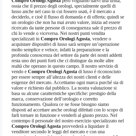
Compro Orologi Agosta
però vogliamo darvi una dritta,
ossia che il prezzo degli orologi, specialmente quelli di
lusso anche nel caso in cui fossero usati, è il mercato a
deciderlo, e cioè il flusso di domanda e di offerta; quindi se
un orologio che non ha mai avuto valore, inizia ad essere
ricercato da tante persone di conseguenza sale il prezzo di
chi lo vende o viceversa. Nei nostri punti vendita
specializzati in
Compro Orologi Agosta
, vendere o
acquistare dispositivi di lusso sarà sempre un’operazione
molto semplice e veloce, infatti la preparazione e la
profonda conoscenza del settore da parte dei nostri addetti
resta uno dei punti forti che ci distingue da molte altre
realtà che operano in questo campo. Il nostro servizio di
vendo e
Compro Orologi Agosta
di lusso è riconosciuto
per essere sempre all’altezza dei nostri clienti e delle
esigenze del mercato. Accettiamo ogni marca purché sia di
valore e richiesto dal pubblico. La nostra valutazione si
basa su alcune caratteristiche specifiche: prestigio della
marca, conservazione dell’orologio e corretto
funzionamento. Qualora ce ne fosse bisogno siamo
disposti ad accettare anche orologi difettati con lo scopo di
farli tornare in funzione e venderli al giusto prezzo. Nel
contempo il personale del nostro esercizio specializzato nel
Compro Orologi Agosta
provvederà a liquidare il
venditore secondo le leggi del mercato e con una