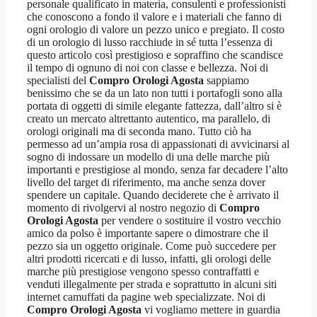
personale qualificato in materia, consulenti e professionisti
che conoscono a fondo il valore e i materiali che fanno di
ogni orologio di valore un pezzo unico e pregiato. Il costo
di un orologio di lusso racchiude in sé tutta l’essenza di
questo articolo così prestigioso e sopraffino che scandisce
il tempo di ognuno di noi con classe e bellezza. Noi di
specialisti del
Compro Orologi Agosta
sappiamo
benissimo che se da un lato non tutti i portafogli sono alla
portata di oggetti di simile elegante fattezza, dall’altro si è
creato un mercato altrettanto autentico, ma parallelo, di
orologi originali ma di seconda mano. Tutto ciò ha
permesso ad un’ampia rosa di appassionati di avvicinarsi al
sogno di indossare un modello di una delle marche più
importanti e prestigiose al mondo, senza far decadere l’alto
livello del target di riferimento, ma anche senza dover
spendere un capitale. Quando deciderete che è arrivato il
momento di rivolgervi al nostro negozio di
Compro
Orologi Agosta
per vendere o sostituire il vostro vecchio
amico da polso è importante sapere o dimostrare che il
pezzo sia un oggetto originale. Come può succedere per
altri prodotti ricercati e di lusso, infatti, gli orologi delle
marche più prestigiose vengono spesso contraffatti e
venduti illegalmente per strada e soprattutto in alcuni siti
internet camuffati da pagine web specializzate. Noi di
Compro Orologi Agosta
vi vogliamo mettere in guardia