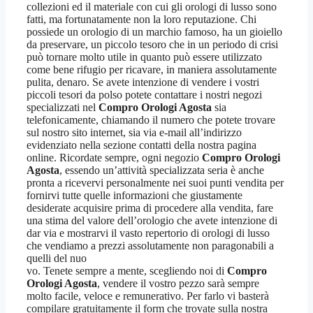
collezioni ed il materiale con cui gli orologi di lusso sono
fatti, ma fortunatamente non la loro reputazione. Chi
possiede un orologio di un marchio famoso, ha un gioiello
da preservare, un piccolo tesoro che in un periodo di crisi
può tornare molto utile in quanto può essere utilizzato
come bene rifugio per ricavare, in maniera assolutamente
pulita, denaro. Se avete intenzione di vendere i vostri
piccoli tesori da polso potete contattare i nostri negozi
specializzati nel
Compro Orologi Agosta
sia
telefonicamente, chiamando il numero che potete trovare
sul nostro sito internet, sia via e-mail all’indirizzo
evidenziato nella sezione contatti della nostra pagina
online. Ricordate sempre, ogni negozio
Compro Orologi
Agosta
, essendo un’attività specializzata seria è anche
pronta a ricevervi personalmente nei suoi punti vendita per
fornirvi tutte quelle informazioni che giustamente
desiderate acquisire prima di procedere alla vendita, fare
una stima del valore dell’orologio che avete intenzione di
dar via e mostrarvi il vasto repertorio di orologi di lusso
che vendiamo a prezzi assolutamente non paragonabili a
quelli del nuo
vo. Tenete sempre a mente, scegliendo noi di
Compro
Orologi Agosta
, vendere il vostro pezzo sarà sempre
molto facile, veloce e remunerativo. Per farlo vi basterà
compilare gratuitamente il form che trovate sulla nostra