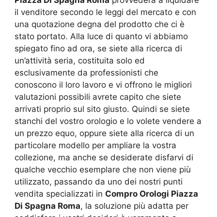
il venditore secondo le leggi del mercato e con
una quotazione degna del prodotto che ci è
stato portato. Alla luce di quanto vi abbiamo
spiegato fino ad ora, se siete alla ricerca di
un’attività seria, costituita solo ed
esclusivamente da professionisti che
conoscono il loro lavoro e vi offrono le migliori
valutazioni possibili avrete capito che siete
arrivati proprio sul sito giusto. Quindi se siete
stanchi del vostro orologio e lo volete vendere a
un prezzo equo, oppure siete alla ricerca di un
particolare modello per ampliare la vostra
collezione, ma anche se desiderate disfarvi di
qualche vecchio esemplare che non viene più
utilizzato, passando da uno dei nostri punti
vendita specializzati in
Compro Orologi Piazza
Di Spagna Roma
, la soluzione più adatta per