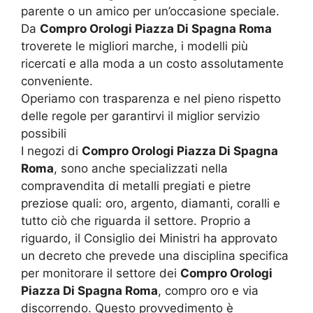
parente o un amico per un’occasione speciale.
Da
Compro Orologi Piazza Di Spagna Roma
troverete le migliori marche, i modelli più
ricercati e alla moda a un costo assolutamente
conveniente.
Operiamo con trasparenza e nel pieno rispetto
delle regole per garantirvi il miglior servizio
possibili
I negozi di
Compro Orologi Piazza Di Spagna
Roma
, sono anche specializzati nella
compravendita di metalli pregiati e pietre
preziose quali: oro, argento, diamanti, coralli e
tutto ciò che riguarda il settore. Proprio a
riguardo, il Consiglio dei Ministri ha approvato
un decreto che prevede una disciplina specifica
per monitorare il settore dei
Compro Orologi
Piazza Di Spagna Roma
, compro oro e via
discorrendo. Questo provvedimento è