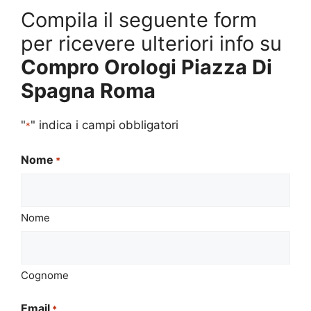
Compila il seguente form
per ricevere ulteriori info su
Compro Orologi Piazza Di
Spagna Roma
"
" indica i campi obbligatori
*
Nome
*
Nome
Cognome
Email
*