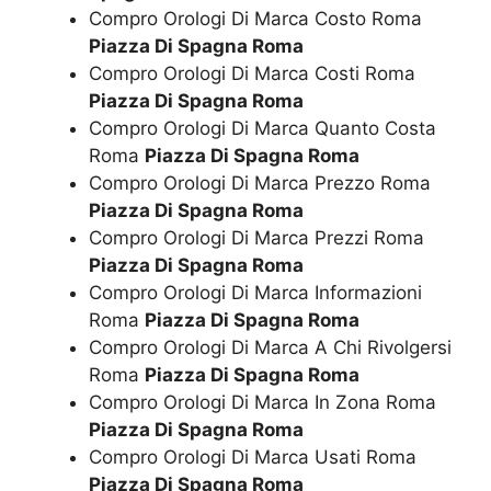
Compro Orologi Di Marca Costo Roma
Piazza Di Spagna Roma
Compro Orologi Di Marca Costi Roma
Piazza Di Spagna Roma
Compro Orologi Di Marca Quanto Costa
Roma
Piazza Di Spagna Roma
Compro Orologi Di Marca Prezzo Roma
Piazza Di Spagna Roma
Compro Orologi Di Marca Prezzi Roma
Piazza Di Spagna Roma
Compro Orologi Di Marca Informazioni
Roma
Piazza Di Spagna Roma
Compro Orologi Di Marca A Chi Rivolgersi
Roma
Piazza Di Spagna Roma
Compro Orologi Di Marca In Zona Roma
Piazza Di Spagna Roma
Compro Orologi Di Marca Usati Roma
Piazza Di Spagna Roma