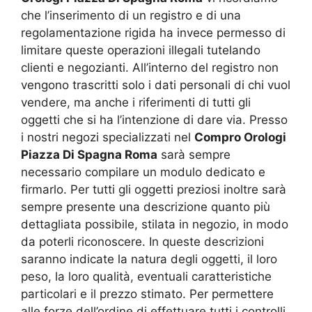
che l’inserimento di un registro e di una
regolamentazione rigida ha invece permesso di
limitare queste operazioni illegali tutelando
clienti e negozianti. All’interno del registro non
vengono trascritti solo i dati personali di chi vuol
vendere, ma anche i riferimenti di tutti gli
oggetti che si ha l’intenzione di dare via. Presso
i nostri negozi specializzati nel
Compro Orologi
Piazza Di Spagna Roma
sarà sempre
necessario compilare un modulo dedicato e
firmarlo. Per tutti gli oggetti preziosi inoltre sarà
sempre presente una descrizione quanto più
dettagliata possibile, stilata in negozio, in modo
da poterli riconoscere. In queste descrizioni
saranno indicate la natura degli oggetti, il loro
peso, la loro qualità, eventuali caratteristiche
particolari e il prezzo stimato. Per permettere
alle forze dell’ordine di effettuare tutti i controlli