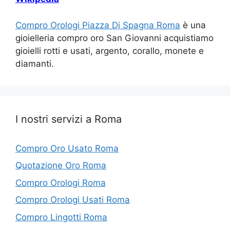
Compro Orologi Piazza Di Spagna Roma
è una
gioielleria compro oro San Giovanni acquistiamo
gioielli rotti e usati, argento, corallo, monete e
diamanti.
I nostri servizi a Roma
Compro Oro Usato Roma
Quotazione Oro Roma
Compro Orologi Roma
Compro Orologi Usati Roma
Compro Lingotti Roma