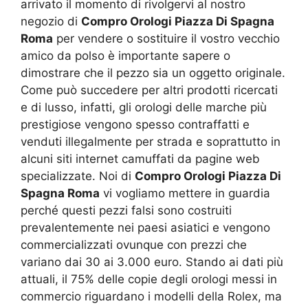
arrivato il momento di rivolgervi al nostro
negozio di
Compro Orologi Piazza Di Spagna
Roma
per vendere o sostituire il vostro vecchio
amico da polso è importante sapere o
dimostrare che il pezzo sia un oggetto originale.
Come può succedere per altri prodotti ricercati
e di lusso, infatti, gli orologi delle marche più
prestigiose vengono spesso contraffatti e
venduti illegalmente per strada e soprattutto in
alcuni siti internet camuffati da pagine web
specializzate. Noi di
Compro Orologi Piazza Di
Spagna Roma
vi vogliamo mettere in guardia
perché questi pezzi falsi sono costruiti
prevalentemente nei paesi asiatici e vengono
commercializzati ovunque con prezzi che
variano dai 30 ai 3.000 euro. Stando ai dati più
attuali, il 75% delle copie degli orologi messi in
commercio riguardano i modelli della Rolex, ma