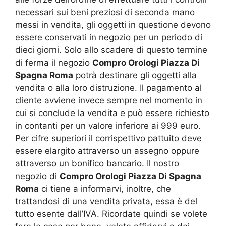
necessari sui beni preziosi di seconda mano
messi in vendita, gli oggetti in questione devono
essere conservati in negozio per un periodo di
dieci giorni. Solo allo scadere di questo termine
di ferma il negozio
Compro Orologi Piazza Di
Spagna Roma
potrà destinare gli oggetti alla
vendita o alla loro distruzione. Il pagamento al
cliente avviene invece sempre nel momento in
cui si conclude la vendita e può essere richiesto
in contanti per un valore inferiore ai 999 euro.
Per cifre superiori il corrispettivo pattuito deve
essere elargito attraverso un assegno oppure
attraverso un bonifico bancario. Il nostro
negozio di
Compro Orologi Piazza Di Spagna
Roma
ci tiene a informarvi, inoltre, che
trattandosi di una vendita privata, essa è del
tutto esente dall’IVA. Ricordate quindi se volete