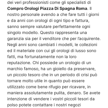
dei veri professionisti come gli specialisti di
Compro Orologi Piazza Di Spagna Roma
. Il
nostro personale avendo a che fare tutti i giorni
e da anni con orologi di ogni tipo e fattura,
sanno sempre valutare perfettamente ogni
singolo modello. Questo rappresenta una
garanzia sia per il venditore che per l’acquirente.
Negli anni sono cambiati i modelli, le collezioni
ed il materiale con cui gli orologi di lusso sono
fatti, ma fortunatamente non la loro
reputazione. Chi possiede un orologio di un
marchio famoso, ha un gioiello da preservare,
un piccolo tesoro che in un periodo di crisi può
tornare molto utile in quanto può essere
utilizzato come bene rifugio per ricavare, in
maniera assolutamente pulita, denaro. Se avete
intenzione di vendere i vostri piccoli tesori da
polso potete contattare i nostri negozi