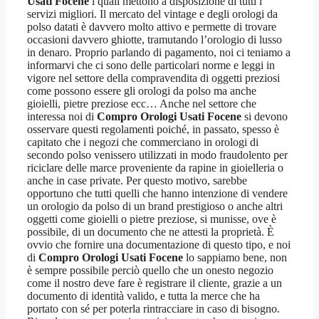
Usati Focene
i quali mettono a disposizione di tutti i
servizi migliori. Il mercato del vintage e degli orologi da
polso datati è davvero molto attivo e permette di trovare
occasioni davvero ghiotte, tramutando l’orologio di lusso
in denaro. Proprio parlando di pagamento, noi ci teniamo a
informarvi che ci sono delle particolari norme e leggi in
vigore nel settore della compravendita di oggetti preziosi
come possono essere gli orologi da polso ma anche
gioielli, pietre preziose ecc… Anche nel settore che
interessa noi di
Compro Orologi Usati Focene
si devono
osservare questi regolamenti poiché, in passato, spesso è
capitato che i negozi che commerciano in orologi di
secondo polso venissero utilizzati in modo fraudolento per
riciclare delle marce proveniente da rapine in gioielleria o
anche in case private. Per questo motivo, sarebbe
opportuno che tutti quelli che hanno intenzione di vendere
un orologio da polso di un brand prestigioso o anche altri
oggetti come gioielli o pietre preziose, si munisse, ove è
possibile, di un documento che ne attesti la proprietà. È
ovvio che fornire una documentazione di questo tipo, e noi
di
Compro Orologi Usati Focene
lo sappiamo bene, non
è sempre possibile perciò quello che un onesto negozio
come il nostro deve fare è registrare il cliente, grazie a un
documento di identità valido, e tutta la merce che ha
portato con sé per poterla rintracciare in caso di bisogno.