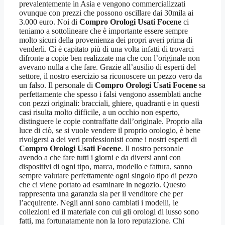
prevalentemente in Asia e vengono commercializzati
ovunque con prezzi che possono oscillare dai 30mila ai
3.000 euro. Noi di
Compro Orologi Usati Focene
ci
teniamo a sottolineare che è importante essere sempre
molto sicuri della provenienza dei propri averi prima di
venderli. Ci è capitato più di una volta infatti di trovarci
difronte a copie ben realizzate ma che con l’originale non
avevano nulla a che fare. Grazie all’ausilio di esperti del
settore, il nostro esercizio sa riconoscere un pezzo vero da
un falso. Il personale di
Compro Orologi Usati Focene
sa
perfettamente che spesso i falsi vengono assemblati anche
con pezzi originali: bracciali, ghiere, quadranti e in questi
casi risulta molto difficile, a un occhio non esperto,
distinguere le copie contraffatte dall’originale. Proprio alla
luce di ciò, se si vuole vendere il proprio orologio, è bene
rivolgersi a dei veri professionisti come i nostri esperti di
Compro Orologi Usati Focene
. Il nostro personale
avendo a che fare tutti i giorni e da diversi anni con
dispositivi di ogni tipo, marca, modello e fattura, sanno
sempre valutare perfettamente ogni singolo tipo di pezzo
che ci viene portato ad esaminare in negozio. Questo
rappresenta una garanzia sia per il venditore che per
l’acquirente. Negli anni sono cambiati i modelli, le
collezioni ed il materiale con cui gli orologi di lusso sono
fatti, ma fortunatamente non la loro reputazione. Chi