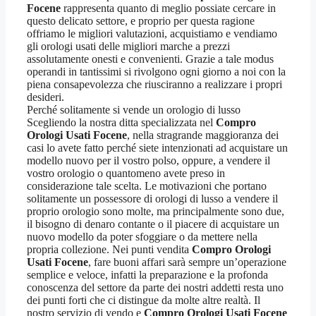
Focene
rappresenta quanto di meglio possiate cercare in
questo delicato settore, e proprio per questa ragione
offriamo le migliori valutazioni, acquistiamo e vendiamo
gli orologi usati delle migliori marche a prezzi
assolutamente onesti e convenienti. Grazie a tale modus
operandi in tantissimi si rivolgono ogni giorno a noi con la
piena consapevolezza che riusciranno a realizzare i propri
desideri.
Perché solitamente si vende un orologio di lusso
Scegliendo la nostra ditta specializzata nel
Compro
Orologi Usati Focene
, nella stragrande maggioranza dei
casi lo avete fatto perché siete intenzionati ad acquistare un
modello nuovo per il vostro polso, oppure, a vendere il
vostro orologio o quantomeno avete preso in
considerazione tale scelta. Le motivazioni che portano
solitamente un possessore di orologi di lusso a vendere il
proprio orologio sono molte, ma principalmente sono due,
il bisogno di denaro contante o il piacere di acquistare un
nuovo modello da poter sfoggiare o da mettere nella
propria collezione. Nei punti vendita
Compro Orologi
Usati Focene
, fare buoni affari sarà sempre un’operazione
semplice e veloce, infatti la preparazione e la profonda
conoscenza del settore da parte dei nostri addetti resta uno
dei punti forti che ci distingue da molte altre realtà. Il
nostro servizio di vendo e
Compro Orologi Usati Focene