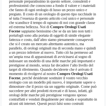
personale preparatissimo in questo settore, consulenti e
professionisti che conoscono a fondo il valore e i materiali
che fanno di ogni orologio di lusso un pezzo unico e
pregiato. Il costo di un orologio di questo tipo racchiude in
sé tutta l’essenza di questo articolo così unico e personale
che scandisce il tempo di ognuno di noi con grande classe
ed estrema bellezza. Noi di
Compro Orologi Usati
Focene
sappiamo benissimo che se da un lato non tutti i
portafogli sono alla portata di oggetti di simile elegante
fattezza e costo, dall’altro siamo pienamente consapevoli
che si è creato un mercato altrettanto autentico, ma
parallelo, di orologi originali ma di seconda mano e quindi
a un prezzo inferiore al nuovo. Tutto ciò ha permesso ad
un’ampia rosa di appassionati di avvicinarsi al sogno di
indossare un modello di una delle marche più importanti e
prestigiose al mondo, senza far decadere l’alto livello del
target di riferimento. Quando deciderete che è arrivato il
momento di rivolgervi al nostro
Compro Orologi Usati
Focene
, perché desiderate sostituire il vostro vecchio
orologio con un modello più nuovo, è importante sapere o
dimostrare che il pezzo sia un oggetto originale. Come può
succedere per altri prodotti ricercati e di lusso, infatti, gli
orologi delle marche più prestigiose vengono spesso
contraffatti e venduti illegalmente per strada e soprattutto in
alcuni siti internet. Questi pezzi falsi sono costruiti