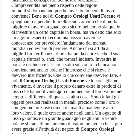
Compravendita nel pieno rispetto delle regole
In molti si domandano perché investire in beni di lusso
conviene? Bene noi di
Compro Orologi Usati Focene
vi
spieghiamo il perché. In molti sono convinti che il modo
migliore di avere un guadagno sicuro nel tempo sia quello
di investire un certo capitale in borsa, ma va detto che solo
i maggiori esperti di economia possono avere le
conoscenze per prevedere l’andamento dei mercati
mondiali ed evitare di perdere. Anche chi si affida ai
migliori broker finanziari non ha poi la certezza che il suo
capitale frutterà o, anzi, che tornerà indietro. Investire in
borsa è rischioso e lasciare i soldi sul conto in banca non
conviene nemmeno poiché l’interesse che si riceve è
davvero insufficiente. Quello che conviene davvero fare, e
noi di
Compro Orologi Usati Focene
ve lo consigliamo
vivamente, è investire il proprio denaro extra in prodotti di
lusso che hanno il vantaggio di aumentare il loro valore nel
tempo, a differenza di qualsiasi altra cosa. Sono infatti gli
oggetti preziosi realizzati in metalli prezioso come l’oro o
con gemme preziose come i diamanti a mantenere alto il
loro valore, il quale cresce anche negli anni. Un oggetto di
lusso garantisce un grande guadagno negli anni a venire
poiché si tratta di un aumento di valore notevole che si può
avere grazie all’attività dei negozi di
Compro Orologi