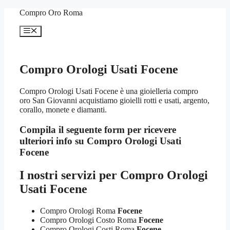
Vai
Compro Oro Roma
al
contenuto
Menu
Compro Orologi Usati Focene
Compro Orologi Usati Focene è una gioielleria compro
oro San Giovanni acquistiamo gioielli rotti e usati, argento,
corallo, monete e diamanti.
Compila il seguente form per ricevere
ulteriori info su
Compro Orologi Usati
Focene
I nostri servizi per
Compro Orologi
Usati Focene
Compro Orologi Roma
Focene
Compro Orologi Costo Roma
Focene
Compro Orologi Costi Roma
Focene