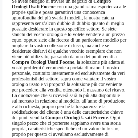
Se avete bisogno di trovare un negozio di
Compro
Orologi Usati Focene
con una grandissima esperienza alle
proprie spalle e possa garantirvi una conoscenza
approfondita dei più svariati modelli, la nostra catena
rappresenta senz’alcun dubbio di dubbio quanto di meglio
possiate desiderare in questo specifico settore. Se siete
stanchi del vostro orologio e lo volete vendere a un prezzo
equo, oppure siete alla ricerca di un particolare modello per
ampliare la vostra collezione di lusso, ma anche se
desiderate disfarvi di qualche vecchio esemplare che non
viene più utilizzato, passando da uno dei punti vendita
Compro Orologi Usati Focene
, la soluzione più adatta ai
vostri problemi è veramente a portata di mano. Il nostro
personale, costituito interamente ed esclusivamente da veri
professionisti del settore, saprà come valutare il vostro
orologio usato e vi proporrà la soluzione più conveniente
per procedere alla vendita ottenendo il massimo del ricavo.
La quotazione che si riceverà sarà la più alta disponibile
sul mercato in relazione al modello, all’anno di produzione
e alla richiesta, proprio perché la trasparenza e la
soddisfazione del cliente è una delle caratteristiche chiave
dei punti vendita
Compro Orologi Usati Focene
. Ogni
singolo pezzo che ci porterete sappiamo avere una storia
propria, caratteristiche specifiche ed un valore tutto suo,
proprio per questo ci avvaliamo esclusivamente di