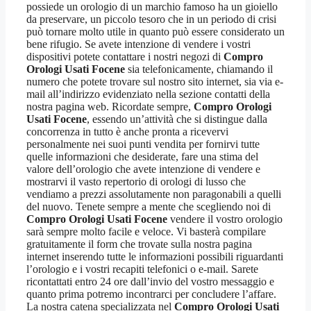
possiede un orologio di un marchio famoso ha un gioiello
da preservare, un piccolo tesoro che in un periodo di crisi
può tornare molto utile in quanto può essere considerato un
bene rifugio. Se avete intenzione di vendere i vostri
dispositivi potete contattare i nostri negozi di
Compro
Orologi Usati Focene
sia telefonicamente, chiamando il
numero che potete trovare sul nostro sito internet, sia via e-
mail all’indirizzo evidenziato nella sezione contatti della
nostra pagina web. Ricordate sempre,
Compro Orologi
Usati Focene
, essendo un’attività che si distingue dalla
concorrenza in tutto è anche pronta a ricevervi
personalmente nei suoi punti vendita per fornirvi tutte
quelle informazioni che desiderate, fare una stima del
valore dell’orologio che avete intenzione di vendere e
mostrarvi il vasto repertorio di orologi di lusso che
vendiamo a prezzi assolutamente non paragonabili a quelli
del nuovo. Tenete sempre a mente che scegliendo noi di
Compro Orologi Usati Focene
vendere il vostro orologio
sarà sempre molto facile e veloce. Vi basterà compilare
gratuitamente il form che trovate sulla nostra pagina
internet inserendo tutte le informazioni possibili riguardanti
l’orologio e i vostri recapiti telefonici o e-mail. Sarete
ricontattati entro 24 ore dall’invio del vostro messaggio e
quanto prima potremo incontrarci per concludere l’affare.
La nostra catena specializzata nel
Compro Orologi Usati