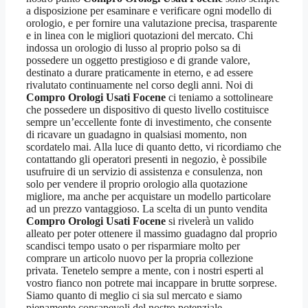
a disposizione per esaminare e verificare ogni modello di
orologio, e per fornire una valutazione precisa, trasparente
e in linea con le migliori quotazioni del mercato. Chi
indossa un orologio di lusso al proprio polso sa di
possedere un oggetto prestigioso e di grande valore,
destinato a durare praticamente in eterno, e ad essere
rivalutato continuamente nel corso degli anni. Noi di
Compro Orologi Usati Focene
ci teniamo a sottolineare
che possedere un dispositivo di questo livello costituisce
sempre un’eccellente fonte di investimento, che consente
di ricavare un guadagno in qualsiasi momento, non
scordatelo mai. Alla luce di quanto detto, vi ricordiamo che
contattando gli operatori presenti in negozio, è possibile
usufruire di un servizio di assistenza e consulenza, non
solo per vendere il proprio orologio alla quotazione
migliore, ma anche per acquistare un modello particolare
ad un prezzo vantaggioso. La scelta di un punto vendita
Compro Orologi Usati Focene
si rivelerà un valido
alleato per poter ottenere il massimo guadagno dal proprio
scandisci tempo usato o per risparmiare molto per
comprare un articolo nuovo per la propria collezione
privata. Tenetelo sempre a mente, con i nostri esperti al
vostro fianco non potrete mai incappare in brutte sorprese.
Siamo quanto di meglio ci sia sul mercato e siamo
pienamente consapevoli del nostro potenziale.