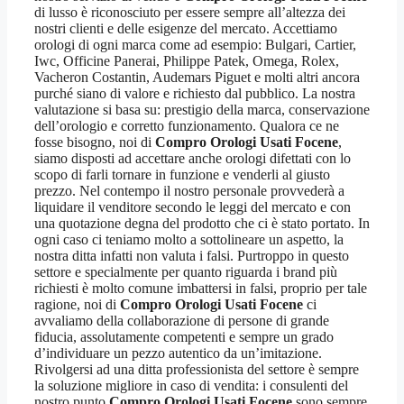
di lusso è riconosciuto per essere sempre all’altezza dei
nostri clienti e delle esigenze del mercato. Accettiamo
orologi di ogni marca come ad esempio: Bulgari, Cartier,
Iwc, Officine Panerai, Philippe Patek, Omega, Rolex,
Vacheron Costantin, Audemars Piguet e molti altri ancora
purché siano di valore e richiesto dal pubblico. La nostra
valutazione si basa su: prestigio della marca, conservazione
dell’orologio e corretto funzionamento. Qualora ce ne
fosse bisogno, noi di
Compro Orologi Usati Focene
,
siamo disposti ad accettare anche orologi difettati con lo
scopo di farli tornare in funzione e venderli al giusto
prezzo. Nel contempo il nostro personale provvederà a
liquidare il venditore secondo le leggi del mercato e con
una quotazione degna del prodotto che ci è stato portato. In
ogni caso ci teniamo molto a sottolineare un aspetto, la
nostra ditta infatti non valuta i falsi. Purtroppo in questo
settore e specialmente per quanto riguarda i brand più
richiesti è molto comune imbattersi in falsi, proprio per tale
ragione, noi di
Compro Orologi Usati Focene
ci
avvaliamo della collaborazione di persone di grande
fiducia, assolutamente competenti e sempre un grado
d’individuare un pezzo autentico da un’imitazione.
Rivolgersi ad una ditta professionista del settore è sempre
la soluzione migliore in caso di vendita: i consulenti del
nostro punto
Compro Orologi Usati Focene
sono sempre