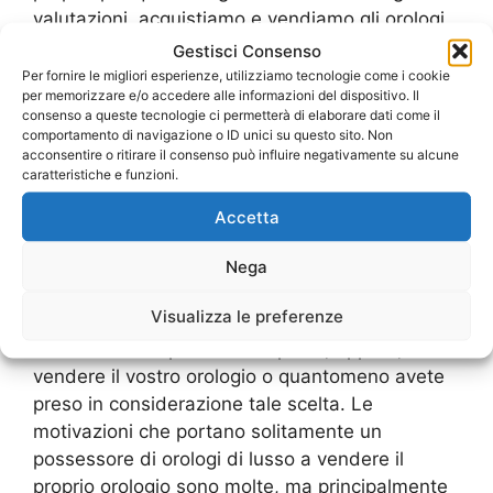
valutazioni, acquistiamo e vendiamo gli orologi
usati delle migliori marche a prezzi
Gestisci Consenso
assolutamente onesti e convenienti. Grazie a
Per fornire le migliori esperienze, utilizziamo tecnologie come i cookie
per memorizzare e/o accedere alle informazioni del dispositivo. Il
tale modus operandi in tantissimi si rivolgono
consenso a queste tecnologie ci permetterà di elaborare dati come il
ogni giorno a noi con la piena consapevolezza
comportamento di navigazione o ID unici su questo sito. Non
che riusciranno a realizzare i propri desideri.
acconsentire o ritirare il consenso può influire negativamente su alcune
caratteristiche e funzioni.
Perché solitamente si vende un orologio di
lusso
Accetta
Scegliendo la nostra ditta specializzata nel
Compro Orologi Usati Metro Pietralata
Nega
, nella
stragrande maggioranza dei casi lo avete fatto
Visualizza le preferenze
perché siete intenzionati ad acquistare un
modello nuovo per il vostro polso, oppure, a
vendere il vostro orologio o quantomeno avete
preso in considerazione tale scelta. Le
motivazioni che portano solitamente un
possessore di orologi di lusso a vendere il
proprio orologio sono molte, ma principalmente