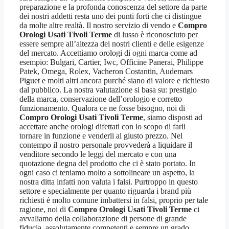
preparazione e la profonda conoscenza del settore da parte
dei nostri addetti resta uno dei punti forti che ci distingue
da molte altre realtà. Il nostro servizio di vendo e
Compro
Orologi Usati Tivoli Terme
di lusso è riconosciuto per
essere sempre all’altezza dei nostri clienti e delle esigenze
del mercato. Accettiamo orologi di ogni marca come ad
esempio: Bulgari, Cartier, Iwc, Officine Panerai, Philippe
Patek, Omega, Rolex, Vacheron Costantin, Audemars
Piguet e molti altri ancora purché siano di valore e richiesto
dal pubblico. La nostra valutazione si basa su: prestigio
della marca, conservazione dell’orologio e corretto
funzionamento. Qualora ce ne fosse bisogno, noi di
Compro Orologi Usati Tivoli Terme
, siamo disposti ad
accettare anche orologi difettati con lo scopo di farli
tornare in funzione e venderli al giusto prezzo. Nel
contempo il nostro personale provvederà a liquidare il
venditore secondo le leggi del mercato e con una
quotazione degna del prodotto che ci è stato portato. In
ogni caso ci teniamo molto a sottolineare un aspetto, la
nostra ditta infatti non valuta i falsi. Purtroppo in questo
settore e specialmente per quanto riguarda i brand più
richiesti è molto comune imbattersi in falsi, proprio per tale
ragione, noi di
Compro Orologi Usati Tivoli Terme
ci
avvaliamo della collaborazione di persone di grande
fiducia, assolutamente competenti e sempre un grado