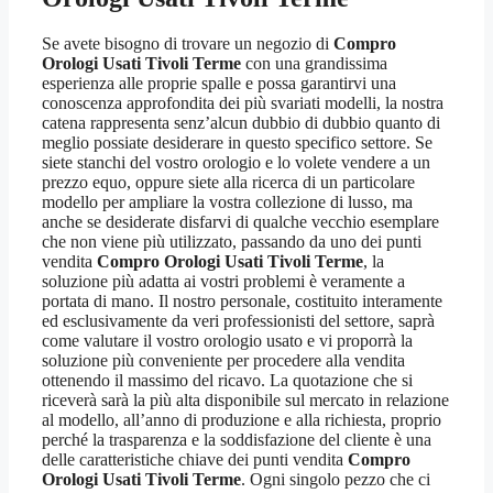
Se avete bisogno di trovare un negozio di
Compro
Orologi Usati Tivoli Terme
con una grandissima
esperienza alle proprie spalle e possa garantirvi una
conoscenza approfondita dei più svariati modelli, la nostra
catena rappresenta senz’alcun dubbio di dubbio quanto di
meglio possiate desiderare in questo specifico settore. Se
siete stanchi del vostro orologio e lo volete vendere a un
prezzo equo, oppure siete alla ricerca di un particolare
modello per ampliare la vostra collezione di lusso, ma
anche se desiderate disfarvi di qualche vecchio esemplare
che non viene più utilizzato, passando da uno dei punti
vendita
Compro Orologi Usati Tivoli Terme
, la
soluzione più adatta ai vostri problemi è veramente a
portata di mano. Il nostro personale, costituito interamente
ed esclusivamente da veri professionisti del settore, saprà
come valutare il vostro orologio usato e vi proporrà la
soluzione più conveniente per procedere alla vendita
ottenendo il massimo del ricavo. La quotazione che si
riceverà sarà la più alta disponibile sul mercato in relazione
al modello, all’anno di produzione e alla richiesta, proprio
perché la trasparenza e la soddisfazione del cliente è una
delle caratteristiche chiave dei punti vendita
Compro
Orologi Usati Tivoli Terme
. Ogni singolo pezzo che ci