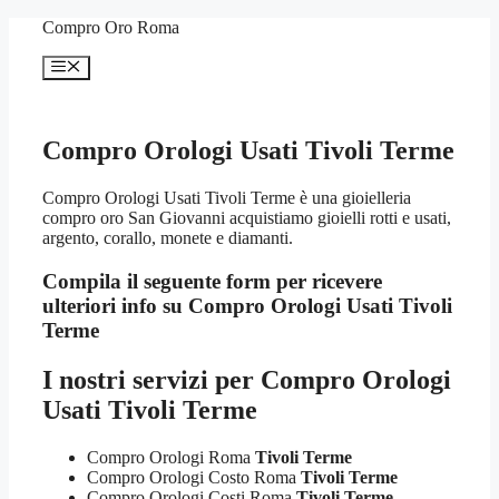
Vai
Compro Oro Roma
al
contenuto
Menu
Compro Orologi Usati Tivoli Terme
Compro Orologi Usati Tivoli Terme è una gioielleria
compro oro San Giovanni acquistiamo gioielli rotti e usati,
argento, corallo, monete e diamanti.
Compila il seguente form per ricevere
ulteriori info su
Compro Orologi Usati Tivoli
Terme
I nostri servizi per
Compro Orologi
Usati Tivoli Terme
Compro Orologi Roma
Tivoli Terme
Compro Orologi Costo Roma
Tivoli Terme
Compro Orologi Costi Roma
Tivoli Terme