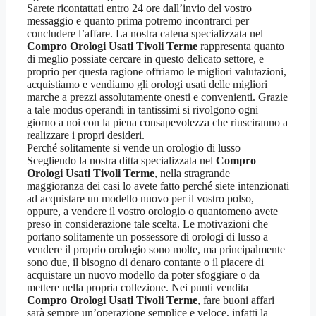
Sarete ricontattati entro 24 ore dall’invio del vostro
messaggio e quanto prima potremo incontrarci per
concludere l’affare. La nostra catena specializzata nel
Compro Orologi Usati Tivoli Terme
rappresenta quanto
di meglio possiate cercare in questo delicato settore, e
proprio per questa ragione offriamo le migliori valutazioni,
acquistiamo e vendiamo gli orologi usati delle migliori
marche a prezzi assolutamente onesti e convenienti. Grazie
a tale modus operandi in tantissimi si rivolgono ogni
giorno a noi con la piena consapevolezza che riusciranno a
realizzare i propri desideri.
Perché solitamente si vende un orologio di lusso
Scegliendo la nostra ditta specializzata nel
Compro
Orologi Usati Tivoli Terme
, nella stragrande
maggioranza dei casi lo avete fatto perché siete intenzionati
ad acquistare un modello nuovo per il vostro polso,
oppure, a vendere il vostro orologio o quantomeno avete
preso in considerazione tale scelta. Le motivazioni che
portano solitamente un possessore di orologi di lusso a
vendere il proprio orologio sono molte, ma principalmente
sono due, il bisogno di denaro contante o il piacere di
acquistare un nuovo modello da poter sfoggiare o da
mettere nella propria collezione. Nei punti vendita
Compro Orologi Usati Tivoli Terme
, fare buoni affari
sarà sempre un’operazione semplice e veloce, infatti la