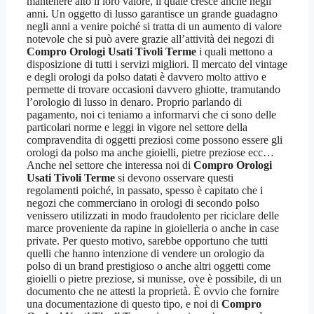
mantenere alto il loro valore, il quale cresce anche negli
anni. Un oggetto di lusso garantisce un grande guadagno
negli anni a venire poiché si tratta di un aumento di valore
notevole che si può avere grazie all’attività dei negozi di
Compro Orologi Usati Tivoli Terme
i quali mettono a
disposizione di tutti i servizi migliori. Il mercato del vintage
e degli orologi da polso datati è davvero molto attivo e
permette di trovare occasioni davvero ghiotte, tramutando
l’orologio di lusso in denaro. Proprio parlando di
pagamento, noi ci teniamo a informarvi che ci sono delle
particolari norme e leggi in vigore nel settore della
compravendita di oggetti preziosi come possono essere gli
orologi da polso ma anche gioielli, pietre preziose ecc…
Anche nel settore che interessa noi di
Compro Orologi
Usati Tivoli Terme
si devono osservare questi
regolamenti poiché, in passato, spesso è capitato che i
negozi che commerciano in orologi di secondo polso
venissero utilizzati in modo fraudolento per riciclare delle
marce proveniente da rapine in gioielleria o anche in case
private. Per questo motivo, sarebbe opportuno che tutti
quelli che hanno intenzione di vendere un orologio da
polso di un brand prestigioso o anche altri oggetti come
gioielli o pietre preziose, si munisse, ove è possibile, di un
documento che ne attesti la proprietà. È ovvio che fornire
una documentazione di questo tipo, e noi di
Compro