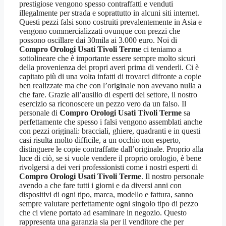
prestigiose vengono spesso contraffatti e venduti
illegalmente per strada e soprattutto in alcuni siti internet.
Questi pezzi falsi sono costruiti prevalentemente in Asia e
vengono commercializzati ovunque con prezzi che
possono oscillare dai 30mila ai 3.000 euro. Noi di
Compro Orologi Usati Tivoli Terme
ci teniamo a
sottolineare che è importante essere sempre molto sicuri
della provenienza dei propri averi prima di venderli. Ci è
capitato più di una volta infatti di trovarci difronte a copie
ben realizzate ma che con l’originale non avevano nulla a
che fare. Grazie all’ausilio di esperti del settore, il nostro
esercizio sa riconoscere un pezzo vero da un falso. Il
personale di
Compro Orologi Usati Tivoli Terme
sa
perfettamente che spesso i falsi vengono assemblati anche
con pezzi originali: bracciali, ghiere, quadranti e in questi
casi risulta molto difficile, a un occhio non esperto,
distinguere le copie contraffatte dall’originale. Proprio alla
luce di ciò, se si vuole vendere il proprio orologio, è bene
rivolgersi a dei veri professionisti come i nostri esperti di
Compro Orologi Usati Tivoli Terme
. Il nostro personale
avendo a che fare tutti i giorni e da diversi anni con
dispositivi di ogni tipo, marca, modello e fattura, sanno
sempre valutare perfettamente ogni singolo tipo di pezzo
che ci viene portato ad esaminare in negozio. Questo
rappresenta una garanzia sia per il venditore che per