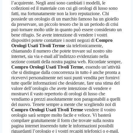
l’acquirente. Negli anni sono cambiati i modelli, le
collezioni ed il materiale con cui gli orologi di lusso sono
fatti, ma fortunatamente non la loro reputazione. Chi
possiede un orologio di un marchio famoso ha un gioiello
da preservare, un piccolo tesoro che in un periodo di crisi
può tornare molto utile in quanto può essere considerato un
bene rifugio. Se avete intenzione di vendere i vostri
dispositivi potete contattare i nostri negozi di
Compro
Orologi Usati Tivoli Terme
sia telefonicamente,
chiamando il numero che potete trovare sul nostro sito
internet, sia via e-mail all’indirizzo evidenziato nella
sezione contatti della nostra pagina web. Ricordate sempre,
Compro Orologi Usati Tivoli Terme
, essendo un’attività
che si distingue dalla concorrenza in tutto è anche pronta a
ricevervi personalmente nei suoi punti vendita per fornirvi
tutte quelle informazioni che desiderate, fare una stima del
valore dell’orologio che avete intenzione di vendere e
mostrarvi il vasto repertorio di orologi di lusso che
vendiamo a prezzi assolutamente non paragonabili a quelli
del nuovo. Tenete sempre a mente che scegliendo noi di
Compro Orologi Usati Tivoli Terme
vendere il vostro
orologio sarà sempre molto facile e veloce. Vi basterà
compilare gratuitamente il form che trovate sulla nostra
pagina internet inserendo tutte le informazioni possibili
riguardanti l’orologio e i vostri recapiti telefonici o e-mail.