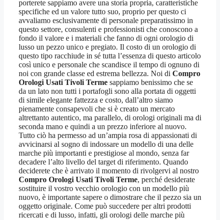
porterete sappiamo avere una storia propria, caratteristiche
specifiche ed un valore tutto suo, proprio per questo ci
avvaliamo esclusivamente di personale preparatissimo in
questo settore, consulenti e professionisti che conoscono a
fondo il valore e i materiali che fanno di ogni orologio di
lusso un pezzo unico e pregiato. Il costo di un orologio di
questo tipo racchiude in sé tutta l’essenza di questo articolo
così unico e personale che scandisce il tempo di ognuno di
noi con grande classe ed estrema bellezza. Noi di
Compro
Orologi Usati Tivoli Terme
sappiamo benissimo che se
da un lato non tutti i portafogli sono alla portata di oggetti
di simile elegante fattezza e costo, dall’altro siamo
pienamente consapevoli che si è creato un mercato
altrettanto autentico, ma parallelo, di orologi originali ma di
seconda mano e quindi a un prezzo inferiore al nuovo.
Tutto ciò ha permesso ad un’ampia rosa di appassionati di
avvicinarsi al sogno di indossare un modello di una delle
marche più importanti e prestigiose al mondo, senza far
decadere l’alto livello del target di riferimento. Quando
deciderete che è arrivato il momento di rivolgervi al nostro
Compro Orologi Usati Tivoli Terme
, perché desiderate
sostituire il vostro vecchio orologio con un modello più
nuovo, è importante sapere o dimostrare che il pezzo sia un
oggetto originale. Come può succedere per altri prodotti
ricercati e di lusso, infatti, gli orologi delle marche più