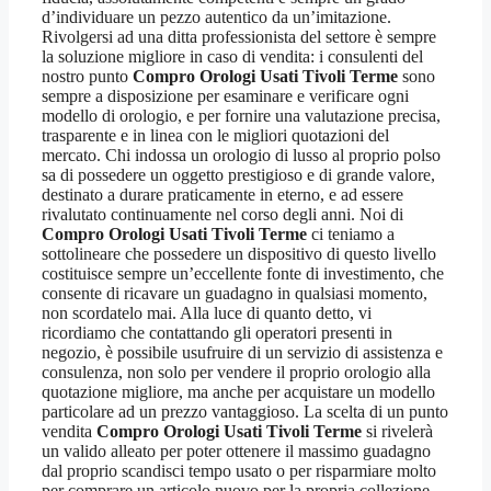
d’individuare un pezzo autentico da un’imitazione.
Rivolgersi ad una ditta professionista del settore è sempre
la soluzione migliore in caso di vendita: i consulenti del
nostro punto
Compro Orologi Usati Tivoli Terme
sono
sempre a disposizione per esaminare e verificare ogni
modello di orologio, e per fornire una valutazione precisa,
trasparente e in linea con le migliori quotazioni del
mercato. Chi indossa un orologio di lusso al proprio polso
sa di possedere un oggetto prestigioso e di grande valore,
destinato a durare praticamente in eterno, e ad essere
rivalutato continuamente nel corso degli anni. Noi di
Compro Orologi Usati Tivoli Terme
ci teniamo a
sottolineare che possedere un dispositivo di questo livello
costituisce sempre un’eccellente fonte di investimento, che
consente di ricavare un guadagno in qualsiasi momento,
non scordatelo mai. Alla luce di quanto detto, vi
ricordiamo che contattando gli operatori presenti in
negozio, è possibile usufruire di un servizio di assistenza e
consulenza, non solo per vendere il proprio orologio alla
quotazione migliore, ma anche per acquistare un modello
particolare ad un prezzo vantaggioso. La scelta di un punto
vendita
Compro Orologi Usati Tivoli Terme
si rivelerà
un valido alleato per poter ottenere il massimo guadagno
dal proprio scandisci tempo usato o per risparmiare molto
per comprare un articolo nuovo per la propria collezione