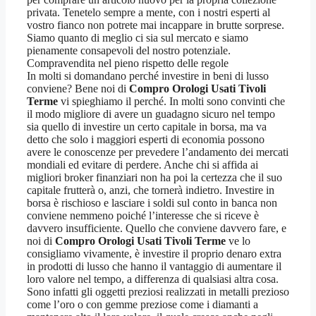
privata. Tenetelo sempre a mente, con i nostri esperti al
vostro fianco non potrete mai incappare in brutte sorprese.
Siamo quanto di meglio ci sia sul mercato e siamo
pienamente consapevoli del nostro potenziale.
Compravendita nel pieno rispetto delle regole
In molti si domandano perché investire in beni di lusso
conviene? Bene noi di
Compro Orologi Usati Tivoli
Terme
vi spieghiamo il perché. In molti sono convinti che
il modo migliore di avere un guadagno sicuro nel tempo
sia quello di investire un certo capitale in borsa, ma va
detto che solo i maggiori esperti di economia possono
avere le conoscenze per prevedere l’andamento dei mercati
mondiali ed evitare di perdere. Anche chi si affida ai
migliori broker finanziari non ha poi la certezza che il suo
capitale frutterà o, anzi, che tornerà indietro. Investire in
borsa è rischioso e lasciare i soldi sul conto in banca non
conviene nemmeno poiché l’interesse che si riceve è
davvero insufficiente. Quello che conviene davvero fare, e
noi di
Compro Orologi Usati Tivoli Terme
ve lo
consigliamo vivamente, è investire il proprio denaro extra
in prodotti di lusso che hanno il vantaggio di aumentare il
loro valore nel tempo, a differenza di qualsiasi altra cosa.
Sono infatti gli oggetti preziosi realizzati in metalli prezioso
come l’oro o con gemme preziose come i diamanti a