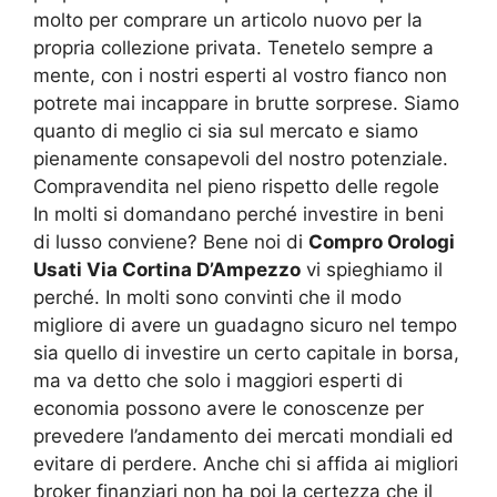
molto per comprare un articolo nuovo per la
propria collezione privata. Tenetelo sempre a
mente, con i nostri esperti al vostro fianco non
potrete mai incappare in brutte sorprese. Siamo
quanto di meglio ci sia sul mercato e siamo
pienamente consapevoli del nostro potenziale.
Compravendita nel pieno rispetto delle regole
In molti si domandano perché investire in beni
di lusso conviene? Bene noi di
Compro Orologi
Usati Via Cortina D’Ampezzo
vi spieghiamo il
perché. In molti sono convinti che il modo
migliore di avere un guadagno sicuro nel tempo
sia quello di investire un certo capitale in borsa,
ma va detto che solo i maggiori esperti di
economia possono avere le conoscenze per
prevedere l’andamento dei mercati mondiali ed
evitare di perdere. Anche chi si affida ai migliori
broker finanziari non ha poi la certezza che il