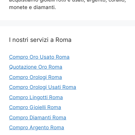
monete e diamanti.
I nostri servizi a Roma
Compro Oro Usato Roma
Quotazione Oro Roma
Compro Orologi Roma
Compro Orologi Usati Roma
Compro Lingotti Roma
Compro Gioielli Roma
Compro Diamanti Roma
Compro Argento Roma