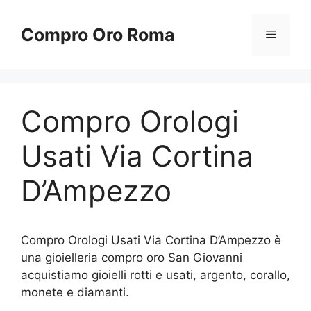
Vai
al
Compro Oro Roma
Menu
contenuto
Compro Orologi
Usati Via Cortina
D’Ampezzo
Compro Orologi Usati Via Cortina D’Ampezzo è
una gioielleria compro oro San Giovanni
acquistiamo gioielli rotti e usati, argento, corallo,
monete e diamanti.