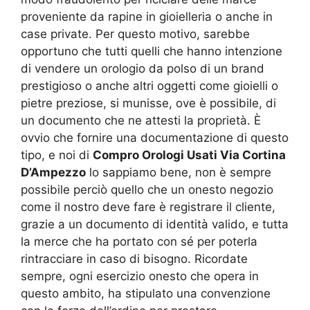
proveniente da rapine in gioielleria o anche in
case private. Per questo motivo, sarebbe
opportuno che tutti quelli che hanno intenzione
di vendere un orologio da polso di un brand
prestigioso o anche altri oggetti come gioielli o
pietre preziose, si munisse, ove è possibile, di
un documento che ne attesti la proprietà. È
ovvio che fornire una documentazione di questo
tipo, e noi di
Compro Orologi Usati Via Cortina
D’Ampezzo
lo sappiamo bene, non è sempre
possibile perciò quello che un onesto negozio
come il nostro deve fare è registrare il cliente,
grazie a un documento di identità valido, e tutta
la merce che ha portato con sé per poterla
rintracciare in caso di bisogno. Ricordate
sempre, ogni esercizio onesto che opera in
questo ambito, ha stipulato una convenzione