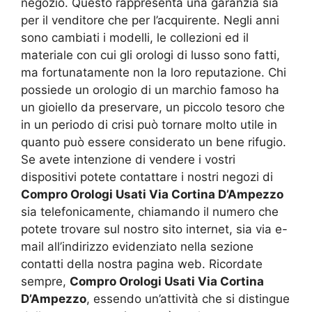
negozio. Questo rappresenta una garanzia sia
per il venditore che per l’acquirente. Negli anni
sono cambiati i modelli, le collezioni ed il
materiale con cui gli orologi di lusso sono fatti,
ma fortunatamente non la loro reputazione. Chi
possiede un orologio di un marchio famoso ha
un gioiello da preservare, un piccolo tesoro che
in un periodo di crisi può tornare molto utile in
quanto può essere considerato un bene rifugio.
Se avete intenzione di vendere i vostri
dispositivi potete contattare i nostri negozi di
Compro Orologi Usati Via Cortina D’Ampezzo
sia telefonicamente, chiamando il numero che
potete trovare sul nostro sito internet, sia via e-
mail all’indirizzo evidenziato nella sezione
contatti della nostra pagina web. Ricordate
sempre,
Compro Orologi Usati Via Cortina
D’Ampezzo
, essendo un’attività che si distingue