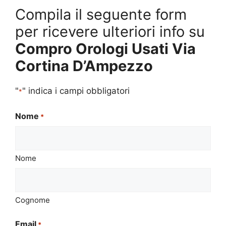
Compila il seguente form
per ricevere ulteriori info su
Compro Orologi Usati Via
Cortina D’Ampezzo
"
" indica i campi obbligatori
*
Nome
*
Nome
Cognome
Email
*