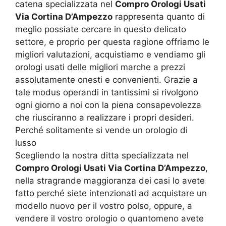
catena specializzata nel
Compro Orologi Usati
Via Cortina D’Ampezzo
rappresenta quanto di
meglio possiate cercare in questo delicato
settore, e proprio per questa ragione offriamo le
migliori valutazioni, acquistiamo e vendiamo gli
orologi usati delle migliori marche a prezzi
assolutamente onesti e convenienti. Grazie a
tale modus operandi in tantissimi si rivolgono
ogni giorno a noi con la piena consapevolezza
che riusciranno a realizzare i propri desideri.
Perché solitamente si vende un orologio di
lusso
Scegliendo la nostra ditta specializzata nel
Compro Orologi Usati Via Cortina D’Ampezzo
,
nella stragrande maggioranza dei casi lo avete
fatto perché siete intenzionati ad acquistare un
modello nuovo per il vostro polso, oppure, a
vendere il vostro orologio o quantomeno avete