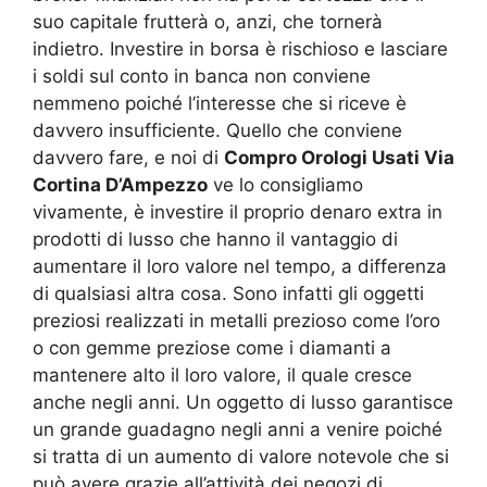
suo capitale frutterà o, anzi, che tornerà
indietro. Investire in borsa è rischioso e lasciare
i soldi sul conto in banca non conviene
nemmeno poiché l’interesse che si riceve è
davvero insufficiente. Quello che conviene
davvero fare, e noi di
Compro Orologi Usati Via
Cortina D’Ampezzo
ve lo consigliamo
vivamente, è investire il proprio denaro extra in
prodotti di lusso che hanno il vantaggio di
aumentare il loro valore nel tempo, a differenza
di qualsiasi altra cosa. Sono infatti gli oggetti
preziosi realizzati in metalli prezioso come l’oro
o con gemme preziose come i diamanti a
mantenere alto il loro valore, il quale cresce
anche negli anni. Un oggetto di lusso garantisce
un grande guadagno negli anni a venire poiché
si tratta di un aumento di valore notevole che si
può avere grazie all’attività dei negozi di