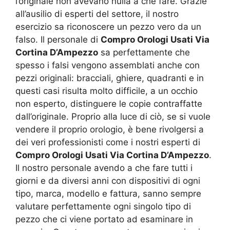
l’originale non avevano nulla a che fare. Grazie
all’ausilio di esperti del settore, il nostro
esercizio sa riconoscere un pezzo vero da un
falso. Il personale di
Compro Orologi Usati Via
Cortina D’Ampezzo
sa perfettamente che
spesso i falsi vengono assemblati anche con
pezzi originali: bracciali, ghiere, quadranti e in
questi casi risulta molto difficile, a un occhio
non esperto, distinguere le copie contraffatte
dall’originale. Proprio alla luce di ciò, se si vuole
vendere il proprio orologio, è bene rivolgersi a
dei veri professionisti come i nostri esperti di
Compro Orologi Usati Via Cortina D’Ampezzo
.
Il nostro personale avendo a che fare tutti i
giorni e da diversi anni con dispositivi di ogni
tipo, marca, modello e fattura, sanno sempre
valutare perfettamente ogni singolo tipo di
pezzo che ci viene portato ad esaminare in