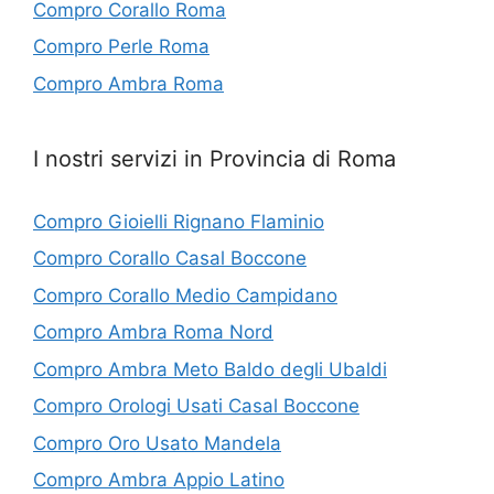
Compro Corallo Roma
Compro Perle Roma
Compro Ambra Roma
I nostri servizi in Provincia di Roma
Compro Gioielli Rignano Flaminio
Compro Corallo Casal Boccone
Compro Corallo Medio Campidano
Compro Ambra Roma Nord
Compro Ambra Meto Baldo degli Ubaldi
Compro Orologi Usati Casal Boccone
Compro Oro Usato Mandela
Compro Ambra Appio Latino