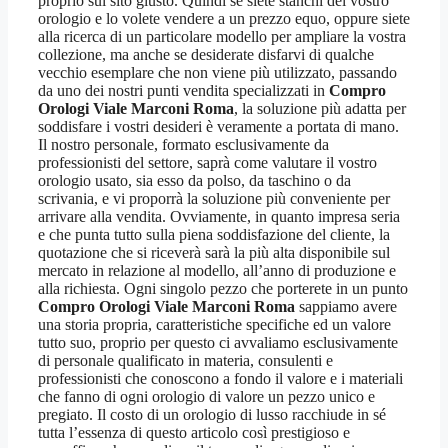
proprio sul sito giusto. Quindi se siete stanchi del vostro
orologio e lo volete vendere a un prezzo equo, oppure siete
alla ricerca di un particolare modello per ampliare la vostra
collezione, ma anche se desiderate disfarvi di qualche
vecchio esemplare che non viene più utilizzato, passando
da uno dei nostri punti vendita specializzati in
Compro
Orologi Viale Marconi Roma
, la soluzione più adatta per
soddisfare i vostri desideri è veramente a portata di mano.
Il nostro personale, formato esclusivamente da
professionisti del settore, saprà come valutare il vostro
orologio usato, sia esso da polso, da taschino o da
scrivania, e vi proporrà la soluzione più conveniente per
arrivare alla vendita. Ovviamente, in quanto impresa seria
e che punta tutto sulla piena soddisfazione del cliente, la
quotazione che si riceverà sarà la più alta disponibile sul
mercato in relazione al modello, all’anno di produzione e
alla richiesta. Ogni singolo pezzo che porterete in un punto
Compro Orologi Viale Marconi Roma
sappiamo avere
una storia propria, caratteristiche specifiche ed un valore
tutto suo, proprio per questo ci avvaliamo esclusivamente
di personale qualificato in materia, consulenti e
professionisti che conoscono a fondo il valore e i materiali
che fanno di ogni orologio di valore un pezzo unico e
pregiato. Il costo di un orologio di lusso racchiude in sé
tutta l’essenza di questo articolo così prestigioso e