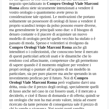
negozio specializzato in
Compro Orologi Viale Marconi
Roma
allora siete sicuramente intenzionati a vendere il
vostro orologio o quantomeno avete preso in
considerazione tale opzioni. Le motivazioni che portano
solitamente un possessore di orologi di lusso a vendere il
proprio scandisci tempo da polso possono essere diverse,
ma generalmente le principali sono due: o il bisogno di
denaro contante o il piacere di acquistare un nuovo
modello di orologio perché quello vecchio ha stufato o è
passato di moda. Spesso e volentieri si rivolgono da
Compro Orologi Viale Marconi Roma
anche gli
intenditori o i collezionisti, che conoscono bene il mercato
di questi particolari articoli usati e le dinamiche che lo
rendono così affascinante, competenze che gli permettono
di sapere quando è il momento migliore per vendere i
propri orologi o puntare all’acquisto di un modello in
particolare, sia per puro piacere ma anche sperando in un
investimento proficuo per il futuro. Noi di
Compro
Orologi Viale Marconi Roma
però vogliamo darvi una
dritta, ossia che il prezzo degli orologi, specialmente quelli
di lusso anche nel caso in cui fossero usati, è il mercato a
deciderlo, e cioè il flusso di domanda e di offerta; quindi se
un orologio che non ha mai avuto valore, inizia ad essere
ricercato da tante persone di conseguenza sale il prezzo di
chi lo vende o viceversa. Nei nostri punti vendita