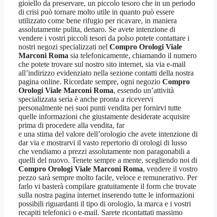
gioiello da preservare, un piccolo tesoro che in un periodo
di crisi può tornare molto utile in quanto può essere
utilizzato come bene rifugio per ricavare, in maniera
assolutamente pulita, denaro. Se avete intenzione di
vendere i vostri piccoli tesori da polso potete contattare i
nostri negozi specializzati nel
Compro Orologi Viale
Marconi Roma
sia telefonicamente, chiamando il numero
che potete trovare sul nostro sito internet, sia via e-mail
all’indirizzo evidenziato nella sezione contatti della nostra
pagina online. Ricordate sempre, ogni negozio
Compro
Orologi Viale Marconi Roma
, essendo un’attività
specializzata seria è anche pronta a ricevervi
personalmente nei suoi punti vendita per fornirvi tutte
quelle informazioni che giustamente desiderate acquisire
prima di procedere alla vendita, far
e una stima del valore dell’orologio che avete intenzione di
dar via e mostrarvi il vasto repertorio di orologi di lusso
che vendiamo a prezzi assolutamente non paragonabili a
quelli del nuovo. Tenete sempre a mente, scegliendo noi di
Compro Orologi Viale Marconi Roma
, vendere il vostro
pezzo sarà sempre molto facile, veloce e remunerativo. Per
farlo vi basterà compilare gratuitamente il form che trovate
sulla nostra pagina internet inserendo tutte le informazioni
possibili riguardanti il tipo di orologio, la marca e i vostri
recapiti telefonici o e-mail. Sarete ricontattati massimo