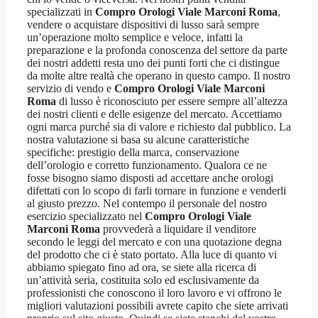
specializzati in
Compro Orologi Viale Marconi Roma
,
vendere o acquistare dispositivi di lusso sarà sempre
un’operazione molto semplice e veloce, infatti la
preparazione e la profonda conoscenza del settore da parte
dei nostri addetti resta uno dei punti forti che ci distingue
da molte altre realtà che operano in questo campo. Il nostro
servizio di vendo e
Compro Orologi Viale Marconi
Roma
di lusso è riconosciuto per essere sempre all’altezza
dei nostri clienti e delle esigenze del mercato. Accettiamo
ogni marca purché sia di valore e richiesto dal pubblico. La
nostra valutazione si basa su alcune caratteristiche
specifiche: prestigio della marca, conservazione
dell’orologio e corretto funzionamento. Qualora ce ne
fosse bisogno siamo disposti ad accettare anche orologi
difettati con lo scopo di farli tornare in funzione e venderli
al giusto prezzo. Nel contempo il personale del nostro
esercizio specializzato nel
Compro Orologi Viale
Marconi Roma
provvederà a liquidare il venditore
secondo le leggi del mercato e con una quotazione degna
del prodotto che ci è stato portato. Alla luce di quanto vi
abbiamo spiegato fino ad ora, se siete alla ricerca di
un’attività seria, costituita solo ed esclusivamente da
professionisti che conoscono il loro lavoro e vi offrono le
migliori valutazioni possibili avrete capito che siete arrivati