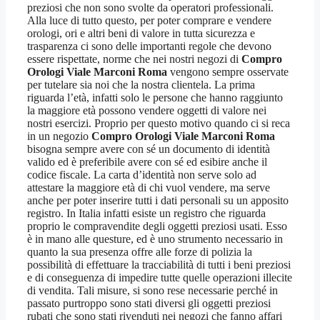
preziosi che non sono svolte da operatori professionali.
Alla luce di tutto questo, per poter comprare e vendere
orologi, ori e altri beni di valore in tutta sicurezza e
trasparenza ci sono delle importanti regole che devono
essere rispettate, norme che nei nostri negozi di
Compro
Orologi Viale Marconi Roma
vengono sempre osservate
per tutelare sia noi che la nostra clientela. La prima
riguarda l’età, infatti solo le persone che hanno raggiunto
la maggiore età possono vendere oggetti di valore nei
nostri esercizi. Proprio per questo motivo quando ci si reca
in un negozio
Compro Orologi Viale Marconi Roma
bisogna sempre avere con sé un documento di identità
valido ed è preferibile avere con sé ed esibire anche il
codice fiscale. La carta d’identità non serve solo ad
attestare la maggiore età di chi vuol vendere, ma serve
anche per poter inserire tutti i dati personali su un apposito
registro. In Italia infatti esiste un registro che riguarda
proprio le compravendite degli oggetti preziosi usati. Esso
è in mano alle questure, ed è uno strumento necessario in
quanto la sua presenza offre alle forze di polizia la
possibilità di effettuare la tracciabilità di tutti i beni preziosi
e di conseguenza di impedire tutte quelle operazioni illecite
di vendita. Tali misure, si sono rese necessarie perché in
passato purtroppo sono stati diversi gli oggetti preziosi
rubati che sono stati rivenduti nei negozi che fanno affari