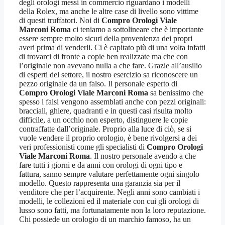
degli orologi messi in commercio riguardano i modelli
della Rolex, ma anche le altre case di livello sono vittime
di questi truffatori. Noi di
Compro Orologi Viale
Marconi Roma
ci teniamo a sottolineare che è importante
essere sempre molto sicuri della provenienza dei propri
averi prima di venderli. Ci è capitato più di una volta infatti
di trovarci di fronte a copie ben realizzate ma che con
l’originale non avevano nulla a che fare. Grazie all’ausilio
di esperti del settore, il nostro esercizio sa riconoscere un
pezzo originale da un falso. Il personale esperto di
Compro Orologi Viale Marconi Roma
sa benissimo che
spesso i falsi vengono assemblati anche con pezzi originali:
bracciali, ghiere, quadranti e in questi casi risulta molto
difficile, a un occhio non esperto, distinguere le copie
contraffatte dall’originale. Proprio alla luce di ciò, se si
vuole vendere il proprio orologio, è bene rivolgersi a dei
veri professionisti come gli specialisti di
Compro Orologi
Viale Marconi Roma
. Il nostro personale avendo a che
fare tutti i giorni e da anni con orologi di ogni tipo e
fattura, sanno sempre valutare perfettamente ogni singolo
modello. Questo rappresenta una garanzia sia per il
venditore che per l’acquirente. Negli anni sono cambiati i
modelli, le collezioni ed il materiale con cui gli orologi di
lusso sono fatti, ma fortunatamente non la loro reputazione.
Chi possiede un orologio di un marchio famoso, ha un