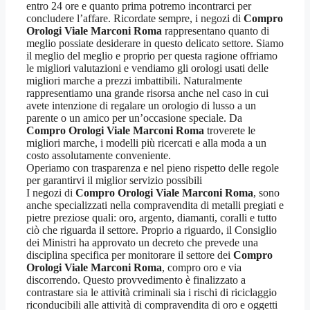
entro 24 ore e quanto prima potremo incontrarci per
concludere l’affare. Ricordate sempre, i negozi di
Compro
Orologi Viale Marconi Roma
rappresentano quanto di
meglio possiate desiderare in questo delicato settore. Siamo
il meglio del meglio e proprio per questa ragione offriamo
le migliori valutazioni e vendiamo gli orologi usati delle
migliori marche a prezzi imbattibili. Naturalmente
rappresentiamo una grande risorsa anche nel caso in cui
avete intenzione di regalare un orologio di lusso a un
parente o un amico per un’occasione speciale. Da
Compro Orologi Viale Marconi Roma
troverete le
migliori marche, i modelli più ricercati e alla moda a un
costo assolutamente conveniente.
Operiamo con trasparenza e nel pieno rispetto delle regole
per garantirvi il miglior servizio possibili
I negozi di
Compro Orologi Viale Marconi Roma
, sono
anche specializzati nella compravendita di metalli pregiati e
pietre preziose quali: oro, argento, diamanti, coralli e tutto
ciò che riguarda il settore. Proprio a riguardo, il Consiglio
dei Ministri ha approvato un decreto che prevede una
disciplina specifica per monitorare il settore dei
Compro
Orologi Viale Marconi Roma
, compro oro e via
discorrendo. Questo provvedimento è finalizzato a
contrastare sia le attività criminali sia i rischi di riciclaggio
riconducibili alle attività di compravendita di oro e oggetti