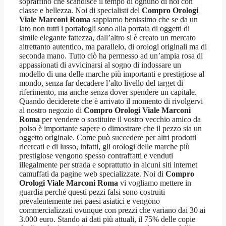
sopraffino che scandisce il tempo di ognuno di noi con
classe e bellezza. Noi di specialisti del
Compro Orologi
Viale Marconi Roma
sappiamo benissimo che se da un
lato non tutti i portafogli sono alla portata di oggetti di
simile elegante fattezza, dall’altro si è creato un mercato
altrettanto autentico, ma parallelo, di orologi originali ma di
seconda mano. Tutto ciò ha permesso ad un’ampia rosa di
appassionati di avvicinarsi al sogno di indossare un
modello di una delle marche più importanti e prestigiose al
mondo, senza far decadere l’alto livello del target di
riferimento, ma anche senza dover spendere un capitale.
Quando deciderete che è arrivato il momento di rivolgervi
al nostro negozio di
Compro Orologi Viale Marconi
Roma
per vendere o sostituire il vostro vecchio amico da
polso è importante sapere o dimostrare che il pezzo sia un
oggetto originale. Come può succedere per altri prodotti
ricercati e di lusso, infatti, gli orologi delle marche più
prestigiose vengono spesso contraffatti e venduti
illegalmente per strada e soprattutto in alcuni siti internet
camuffati da pagine web specializzate. Noi di
Compro
Orologi Viale Marconi Roma
vi vogliamo mettere in
guardia perché questi pezzi falsi sono costruiti
prevalentemente nei paesi asiatici e vengono
commercializzati ovunque con prezzi che variano dai 30 ai
3.000 euro. Stando ai dati più attuali, il 75% delle copie