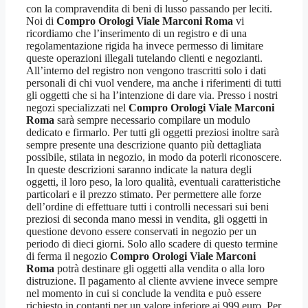
con la compravendita di beni di lusso passando per leciti.
Noi di
Compro Orologi Viale Marconi Roma
vi
ricordiamo che l’inserimento di un registro e di una
regolamentazione rigida ha invece permesso di limitare
queste operazioni illegali tutelando clienti e negozianti.
All’interno del registro non vengono trascritti solo i dati
personali di chi vuol vendere, ma anche i riferimenti di tutti
gli oggetti che si ha l’intenzione di dare via. Presso i nostri
negozi specializzati nel
Compro Orologi Viale Marconi
Roma
sarà sempre necessario compilare un modulo
dedicato e firmarlo. Per tutti gli oggetti preziosi inoltre sarà
sempre presente una descrizione quanto più dettagliata
possibile, stilata in negozio, in modo da poterli riconoscere.
In queste descrizioni saranno indicate la natura degli
oggetti, il loro peso, la loro qualità, eventuali caratteristiche
particolari e il prezzo stimato. Per permettere alle forze
dell’ordine di effettuare tutti i controlli necessari sui beni
preziosi di seconda mano messi in vendita, gli oggetti in
questione devono essere conservati in negozio per un
periodo di dieci giorni. Solo allo scadere di questo termine
di ferma il negozio
Compro Orologi Viale Marconi
Roma
potrà destinare gli oggetti alla vendita o alla loro
distruzione. Il pagamento al cliente avviene invece sempre
nel momento in cui si conclude la vendita e può essere
richiesto in contanti per un valore inferiore ai 999 euro. Per