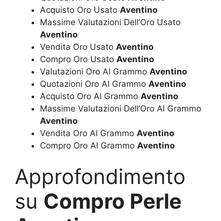
Acquisto Oro Usato
Aventino
Massime Valutazioni Dell’Oro Usato
Aventino
Vendita Oro Usato
Aventino
Compro Oro Usato
Aventino
Valutazioni Oro Al Grammo
Aventino
Quotazioni Oro Al Grammo
Aventino
Acquisto Oro Al Grammo
Aventino
Massime Valutazioni Dell’Oro Al Grammo
Aventino
Vendita Oro Al Grammo
Aventino
Compro Oro Al Grammo
Aventino
Approfondimento
su
Compro Perle