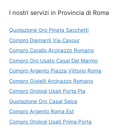
I nostri servizi in Provincia di Roma
Quotazione Oro Pineta Sacchetti
Compro Diamanti Via Cavour
Compro Corallo Arcinazzo Romano
Compro Oro Usato Casal Del Marmo
Compro Argento Piazza Vittorio Roma
Compro Gioielli Arcinazzo Romano
Compro Orologi Usati Porta Pia
Quotazione Oro Casal Selce
Compro Argento Roma Est
Compro Orologi Usati Prima Porta