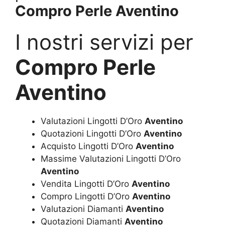
Compro Perle Aventino
I nostri servizi per
Compro Perle
Aventino
Valutazioni Lingotti D’Oro
Aventino
Quotazioni Lingotti D’Oro
Aventino
Acquisto Lingotti D’Oro
Aventino
Massime Valutazioni Lingotti D’Oro
Aventino
Vendita Lingotti D’Oro
Aventino
Compro Lingotti D’Oro
Aventino
Valutazioni Diamanti
Aventino
Quotazioni Diamanti
Aventino