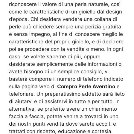
riconoscere il valore di una perla naturale, così
come le caratteristiche di un gioiello dal design
d’epoca. Chi desidera vendere una collana di
perle può chiedere sempre una perizia gratuita
e senza impegno, al fine di conoscere meglio le
caratteristiche del proprio gioiello, e di decidere
poi se procedere con la vendita o meno. In ogni
caso, se volete saperne di più, oppure
desiderate semplicemente delle informazioni o
avete bisogno di un semplice consiglio, vi
basterà comporre il numero di telefono indicato
sulla pagina web di
Compro Perle Aventino
e
telefonare. Un preparatissimo addetto sarà lieto
di aiutarvi e di assistervi in tutto e per tutto. In
alternativa, se preferite avere un chiarimento
faccia a faccia, potete venire a trovarci in uno
dei nostri punti vendita dove sarete accolti e
trattati con rispetto, educazione e cortesia.