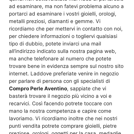
ad esaminare, ma non fatevi problema alcuno a
portarci ad esaminare i vostri gioielli, orologi,
metalli preziosi, diamanti e gemme. Vi
ricordiamo che per mettervi in contatto con noi,
per chiedere informazioni o togliervi qualsiasi
tipo di dubbio, potete inviarci una mail
all’indirizzo indicato sulla nostra pagina web,
ma anche telefonare al numero che potete
trovare bene in evidenza sempre sul nostro sito
internet. Laddove preferiate venire in negozio
per parlare di persona con gli specialisti di
Compro Perle Aventino
, sappiate che vi
basterà trovare il negozio più vicino a voi e
recarvici. Così facendo potrete toccare con
mano la nostra competenza e capire come
lavoriamo. Vi ricordiamo inoltre che nei nostri
punti vendita potrete comprare gioielli, pietre
preziose, orologi, oggetti per la casa, medaglie