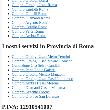
Compro Orologi Roma
Compro Orologi Usati Roma
Compro Lingotti Roma
Compro Gioielli Roma
Compro Diamanti Roma
Compro Argento Roma
Compro Corallo Roma
Compro Perle Roma
Compro Ambra Roma
I nostri servizi in Provincia di Roma
Compro Orologi Usati Metro Termini
Compro Orologi Usati Vivaro Romano
Quotazione Oro Selva Candida
Compro Perle Ponte Galeria
Compro Orologi Mentro Manzoni
Compro Orologi Usati Casal Lumbroso
Compro Ambra Casal Morena
Compro Diamanti Castel Madama
Compro Argento Fidene
Compro Oro Tor San Lorenzo
P.IVA: 12910541007