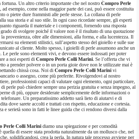
a fortuna. Un altro criterio importante che nel nostro
Compro Perle
na, ad esempio, come nella maggior parte dei casi, può essere costituita
to o pietre dure frammisti alle perle stesse. La collana di perle
la sua storia e al suo stile. In ogni caso ricordate sempre, gli esperti
r quanto riguarda il materiale e i componenti, fornendo una risposta
 grado di svolgere poiché il valore non è il risultato di una quotazione
la provenienza, oltre alle dimensioni, alla forma, e alla lucentezza. Il
marsi su elementi stilistici, sull’aspetto stesso del gioiello e sulle sue
municato al cliente. Molto spesso, i gioielli di perle assumono anche un
e. Le perle sono elementi vivi, e devono essere indossati per poter
are a noi esperti di
Compro Perle Colli Marini
. Se l’offerta che vi
tto a prender polvere o in un porta gioie dove non le utilizzate mai è
spettando chissà cosa. Noi di
Compro Perle Colli Marini
vi
 bancario o assegno, come più preferite. Rivolgendovi al nostro
iere, professionisti capaci di valutare ogni elemento, ogni particolare,
na di perle può chiedere sempre una perizia gratuita e senza impegno, al
saperne di più, oppure desiderate semplicemente delle informazioni o
 telefonare. Un preparatissimo addetto sarà lieto di aiutarvi e di
ndita dove sarete accolti e trattati con rispetto, educazione e cortesia.
a e serietà sono in fatti le linee guida che ci rendono diversi dalla
 Perle Colli Marini
diamo una spiegazione e per comodità
 è quella di essere stata prodotta naturalmente da un mollusco che, nel
he, solidificandosi, crea la perla. In natura tale processo avviene per