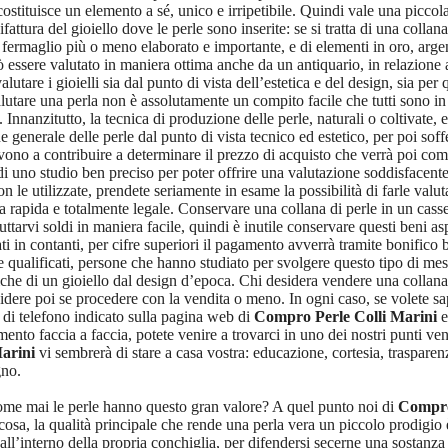
 costituisce un elemento a sé, unico e irripetibile. Quindi vale una piccol
attura del gioiello dove le perle sono inserite: se si tratta di una colla
i fermaglio più o meno elaborato e importante, e di elementi in oro, argen
ò essere valutato in maniera ottima anche da un antiquario, in relazione al
utare i gioielli sia dal punto di vista dell’estetica e del design, sia pe
alutare una perla non è assolutamente un compito facile che tutti sono in
nnanzitutto, la tecnica di produzione delle perle, naturali o coltivate, e 
 generale delle perle dal punto di vista tecnico ed estetico, per poi soffer
servono a contribuire a determinare il prezzo di acquisto che verrà poi co
o di uno studio ben preciso per poter offrire una valutazione soddisfacent
on le utilizzate, prendete seriamente in esame la possibilità di farle valut
a rapida e totalmente legale. Conservare una collana di perle in un casse
uttarvi soldi in maniera facile, quindi è inutile conservare questi beni a
i in contanti, per cifre superiori il pagamento avverrà tramite bonifico
 qualificati, persone che hanno studiato per svolgere questo tipo di mest
istiche di un gioiello dal design d’epoca. Chi desidera vendere una colla
decidere poi se procedere con la vendita o meno. In ogni caso, se volete 
 di telefono indicato sulla pagina web di
Compro Perle Colli Marini
e
rimento faccia a faccia, potete venire a trovarci in uno dei nostri punti ve
arini
vi sembrerà di stare a casa vostra: educazione, cortesia, trasparenz
gno.
come mai le perle hanno questo gran valore? A quel punto noi di
Compro
i cosa, la qualità principale che rende una perla vera un piccolo prodigio
l’interno della propria conchiglia, per difendersi secerne una sostanza c