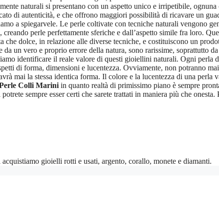
almente naturali si presentano con un aspetto unico e irripetibile, ognun
cato di autenticità, e che offrono maggiori possibilità di ricavare un gu
iamo a spiegarvele. Le perle coltivate con tecniche naturali vengono gene
, creando perle perfettamente sferiche e dall’aspetto simile fra loro. Que
lata che dolce, in relazione alle diverse tecniche, e costituiscono un pro
sate da un vero e proprio errore della natura, sono rarissime, soprattutto
piamo identificare il reale valore di questi gioiellini naturali. Ogni perl
aspetti di forma, dimensioni e lucentezza. Ovviamente, non potranno mai e
rà mai la stessa identica forma. Il colore e la lucentezza di una perla va
erle Colli Marini
in quanto realtà di primissimo piano è sempre pronta 
otrete sempre esser certi che sarete trattati in maniera più che onesta. P
cquistiamo gioielli rotti e usati, argento, corallo, monete e diamanti.