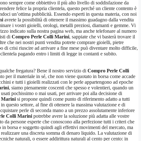
ono sempre come obbiettivo il più alto livello di soddisfazione da
endere felice la propria clientela, questo perché un cliente contento è
endoci un’ottima pubblicità. Essendo esperti in questa materia, con noi
ni
avrete la possibilità di ottenere il massimo guadagno dalla vendita
nare i vostri gioielli, orologi, metalli preziosi, diamanti e gemme. Vi
dirizzo indicato sulla nostra pagina web, ma anche telefonare al numero
isti di
Compro Perle Colli Marini
, sappiate che vi basterà trovare il
e che nei nostri punti vendita potrete comprare gioielli, pietre
di crisi riuscire ad arrivare a fine mese può diventare molto difficile,
lientela pagando entro i limiti di legge in contanti e subito.
 qualche fregatura? Bene il nostro servizio di
Compro Perle Colli
anto per il materiale in sé, che non viene quotato in borsa come accade
recchini e tutti i gioielli realizzati con le perle appartengono ad epoche
rini
, siamo pienamente coscenti che spesso e volentieri, quando un
so usati pochissimo o mai usati, per arrivare poi alla decisione di
 Marini
si propone quindi come punto di riferimento adatto a tutti
in questo settore, al fine di ottenere la massima valutazione e di
 di acquistare perle di seconda mano a un prezzo assolutamente inferiore
e Colli Marini
potrebbe avere la soluzione più adatta alle vostre
o da persone esperte che conoscono alla perfezione tutti i criteri che
 in borsa e soggetto quindi agli effettivi movimenti del mercato, ma
di realizzare una discreta somma di denaro liquido. La valutazione di
cniche naturali, o essere addirittura naturali al cento per cento: in