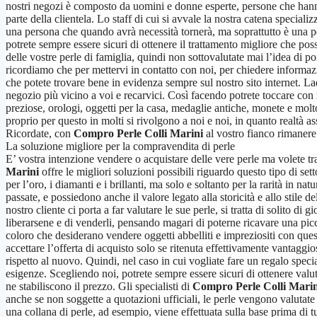
nostri negozi è composto da uomini e donne esperte, persone che hanno 
parte della clientela. Lo staff di cui si avvale la nostra catena speciali
una persona che quando avrà necessità tornerà, ma soprattutto è una per
potrete sempre essere sicuri di ottenere il trattamento migliore che poss
delle vostre perle di famiglia, quindi non sottovalutate mai l’idea di p
ricordiamo che per mettervi in contatto con noi, per chiedere informazi
che potete trovare bene in evidenza sempre sul nostro sito internet. La
negozio più vicino a voi e recarvici. Così facendo potrete toccare con
preziose, orologi, oggetti per la casa, medaglie antiche, monete e molt
proprio per questo in molti si rivolgono a noi e noi, in quanto realtà a
Ricordate, con
Compro Perle Colli Marini
al vostro fianco rimanere
La soluzione migliore per la compravendita di perle
E’ vostra intenzione vendere o acquistare delle vere perle ma volete tra
Marini
offre le migliori soluzioni possibili riguardo questo tipo di se
per l’oro, i diamanti e i brillanti, ma solo e soltanto per la rarità in nat
passate, e possiedono anche il valore legato alla storicità e allo stile 
nostro cliente ci porta a far valutare le sue perle, si tratta di solito di
liberarsene e di venderli, pensando magari di poterne ricavare una pic
coloro che desiderano vendere oggetti abbelliti e impreziositi con quest
accettare l’offerta di acquisto solo se ritenuta effettivamente vantaggio
rispetto al nuovo. Quindi, nel caso in cui vogliate fare un regalo spec
esigenze. Scegliendo noi, potrete sempre essere sicuri di ottenere valu
ne stabiliscono il prezzo. Gli specialisti di
Compro Perle Colli Marin
anche se non soggette a quotazioni ufficiali, le perle vengono valutate
una collana di perle, ad esempio, viene effettuata sulla base prima di tut