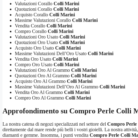
Valutazioni Corallo
Colli Marini
Quotazioni Corallo
Colli Marini
Acquisto Corallo
Colli Marini
Massime Valutazioni Corallo
Colli Marini
Vendita Corallo
Colli Marini
Compro Corallo
Colli Marini
Valutazioni Oro Usato
Colli Marini
Quotazioni Oro Usato
Colli Marini
Acquisto Oro Usato
Colli Marini
Massime Valutazioni Dell’Oro Usato
Colli Marini
Vendita Oro Usato
Colli Marini
Compro Oro Usato
Colli Marini
Valutazioni Oro Al Grammo
Colli Marini
Quotazioni Oro Al Grammo
Colli Marini
Acquisto Oro Al Grammo
Colli Marini
Massime Valutazioni Dell’Oro Al Grammo
Colli Marini
Vendita Oro Al Grammo
Colli Marini
Compro Oro Al Grammo
Colli Marini
Approfondimento su
Compro Perle Colli 
La nostra catena di negozi specializzati nel settore del
Compro Perle 
direttamente dal mare rende più belli i vostri gioielli. La nostra attività
diamanti e gemme. Insomma, i punti vendita
Compro Perle Colli Ma