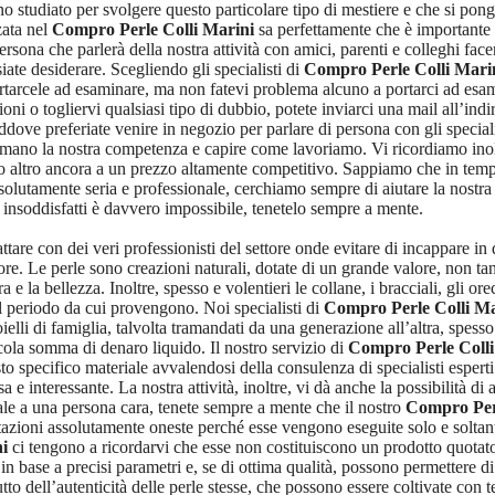
studiato per svolgere questo particolare tipo di mestiere e che si pong
zzata nel
Compro Perle Colli Marini
sa perfettamente che è importante r
sona che parlerà della nostra attività con amici, parenti e colleghi fac
iate desiderare. Scegliendo gli specialisti di
Compro Perle Colli Mari
ortarcele ad esaminare, ma non fatevi problema alcuno a portarci ad esami
oni o togliervi qualsiasi tipo di dubbio, potete inviarci una mail all’in
ddove preferiate venire in negozio per parlare di persona con gli special
 mano la nostra competenza e capire come lavoriamo. Vi ricordiamo inoltr
o altro ancora a un prezzo altamente competitivo. Sappiamo che in tempo 
ssolutamente seria e professionale, cerchiamo sempre di aiutare la nostra c
 insoddisfatti è davvero impossibile, tenetelo sempre a mente.
ttare con dei veri professionisti del settore onde evitare di incappare in
ttore. Le perle sono creazioni naturali, dotate di un grande valore, non t
ura e la bellezza. Inoltre, spesso e volentieri le collane, i bracciali, gli o
del periodo da cui provengono. Noi specialisti di
Compro Perle Colli Ma
 gioielli di famiglia, talvolta tramandati da una generazione all’altra, spes
cola somma di denaro liquido. Il nostro servizio di
Compro Perle Colli
o specifico materiale avvalendosi della consulenza di specialisti esperti 
sa e interessante. La nostra attività, inoltre, vi dà anche la possibilità
iale a una persona cara, tenete sempre a mente che il nostro
Compro Perl
tazioni assolutamente oneste perché esse vengono eseguite solo e soltant
i
ci tengono a ricordarvi che esse non costituiscono un prodotto quotato
 in base a precisi parametri e, se di ottima qualità, possono permettere 
to dell’autenticità delle perle stesse, che possono essere coltivate con te