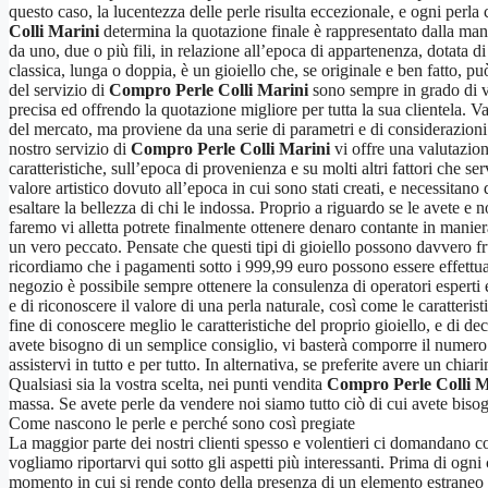
questo caso, la lucentezza delle perle risulta eccezionale, e ogni perla
Colli Marini
determina la quotazione finale è rappresentato dalla manif
da uno, due o più fili, in relazione all’epoca di appartenenza, dotata d
classica, lunga o doppia, è un gioiello che, se originale e ben fatto, pu
del servizio di
Compro Perle Colli Marini
sono sempre in grado di val
precisa ed offrendo la quotazione migliore per tutta la sua clientela. V
del mercato, ma proviene da una serie di parametri e di considerazioni. I
nostro servizio di
Compro Perle Colli Marini
vi offre una valutazione
caratteristiche, sull’epoca di provenienza e su molti altri fattori che 
valore artistico dovuto all’epoca in cui sono stati creati, e necessitan
esaltare la bellezza di chi le indossa. Proprio a riguardo se le avete e n
faremo vi alletta potrete finalmente ottenere denaro contante in manier
un vero peccato. Pensate che questi tipi di gioiello possono davvero fr
ricordiamo che i pagamenti sotto i 999,99 euro possono essere effettuat
negozio è possibile sempre ottenere la consulenza di operatori esperti e
e di riconoscere il valore di una perla naturale, così come le caratter
fine di conoscere meglio le caratteristiche del proprio gioiello, e di 
avete bisogno di un semplice consiglio, vi basterà comporre il numero
assistervi in tutto e per tutto. In alternativa, se preferite avere un chia
Qualsiasi sia la vostra scelta, nei punti vendita
Compro Perle Colli M
massa. Se avete perle da vendere noi siamo tutto ciò di cui avete biso
Come nascono le perle e perché sono così pregiate
La maggior parte dei nostri clienti spesso e volentieri ci domandano 
vogliamo riportarvi qui sotto gli aspetti più interessanti. Prima di ogn
momento in cui si rende conto della presenza di un elemento estraneo al