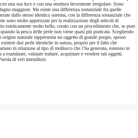
a con una sua luce e con una struttura lievemente irregolare. Sono
adagno maggiore. Ma esiste una differenza sostanziale fra quelle
rate dallo stesso identico sistema, con la differenza sostanziale che
ste sono molto apprezzate per la realizzazione degli articoli di
dotto esteticamente molto bello, creato con un procedimento che, se pure
 da quando la pesca delle perle non viene quasi più praticata. Scegliendo
a di origine naturale rappresenta un oggetto di grande pregio, spesso
sistere due perle identiche in natura, proprio per il fatto che
riano in relazione al tipo di mollusco che l’ha generata, esistono in
a esaminare, valutare trattare, acquistare e vendere tali oggetti.
arola di veri intenditori.