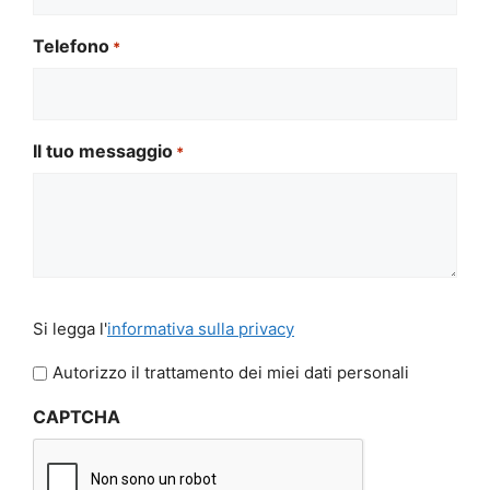
Telefono
*
Il tuo messaggio
*
Si
Si legga l'
informativa sulla privacy
legga
l'informativa
Autorizzo il trattamento dei miei dati personali
sulla
CAPTCHA
privacy
*