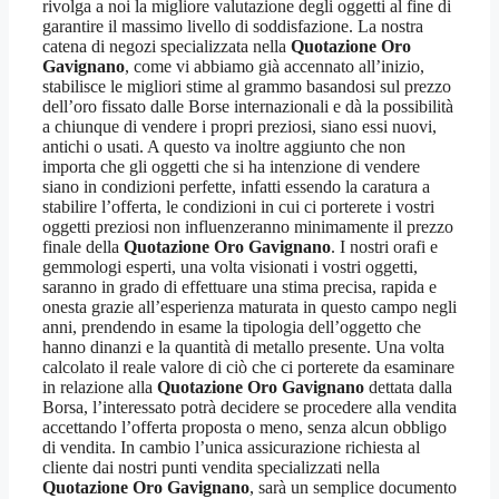
rivolga a noi la migliore valutazione degli oggetti al fine di
garantire il massimo livello di soddisfazione. La nostra
catena di negozi specializzata nella
Quotazione Oro
Gavignano
, come vi abbiamo già accennato all’inizio,
stabilisce le migliori stime al grammo basandosi sul prezzo
dell’oro fissato dalle Borse internazionali e dà la possibilità
a chiunque di vendere i propri preziosi, siano essi nuovi,
antichi o usati. A questo va inoltre aggiunto che non
importa che gli oggetti che si ha intenzione di vendere
siano in condizioni perfette, infatti essendo la caratura a
stabilire l’offerta, le condizioni in cui ci porterete i vostri
oggetti preziosi non influenzeranno minimamente il prezzo
finale della
Quotazione Oro Gavignano
. I nostri orafi e
gemmologi esperti, una volta visionati i vostri oggetti,
saranno in grado di effettuare una stima precisa, rapida e
onesta grazie all’esperienza maturata in questo campo negli
anni, prendendo in esame la tipologia dell’oggetto che
hanno dinanzi e la quantità di metallo presente. Una volta
calcolato il reale valore di ciò che ci porterete da esaminare
in relazione alla
Quotazione Oro Gavignano
dettata dalla
Borsa, l’interessato potrà decidere se procedere alla vendita
accettando l’offerta proposta o meno, senza alcun obbligo
di vendita. In cambio l’unica assicurazione richiesta al
cliente dai nostri punti vendita specializzati nella
Quotazione Oro Gavignano
, sarà un semplice documento