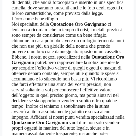
di identità, che andrà fotocopiato e inserito in una specifica
cartella, dove saranno presenti anche le foto degli oggetti e
le loro caratteristiche, come previsto dalla legge.
L’oro come bene rifugio
Noi specialisti della
Quotazione Oro Gavignano
ci
teniamo a ricordare che in tempo di crisi, i metalli preziosi
sono sempre da considerare come un bene rifugio,
chiunque in casa potrebbe avere un orologio fermo da anni
che non usa più, un gioiello della nonna che prende
polvere o un bracciale danneggiato riposto in un cassetto.
Ebbene, i nostri negozi specializzati nella
Quotazione Oro
Gavignano
potrebbero rappresentare la soluzione ideale
per scoprire l’effettivo valore di quegli oggetti e magari di
ottenere denaro contante, sempre utile quando le spese si
accumulano e lo stipendio non basta più. Vi ricordiamo
che farci effettuare una stima dei vostri preziosi, non
servirà soltanto a voi per conoscere l’effettivo valore
dell’oggetto in quel preciso giorno, ma potrà aiutarvi nel
decidere se sia opportuno venderlo subito o fra qualche
tempo. Inoltre ci teniamo a sottolineare che la stima
avverrà a titolo assolutamente gratuito e senza alcun
impegno. Affidarsi ai nostri punti vendita specializzati nella
Quotazione Oro Gavignano
vuol dire non solo vendere i
propri oggetti in maniera del tutto legale, sicura e in
maniera assolutamente trasparente, ma anche poter