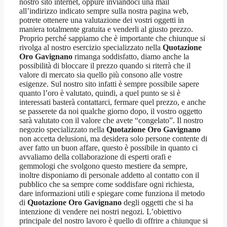
nostro sito internet, oppure inviandoci una mail
all’indirizzo indicato sempre sulla nostra pagina web,
potrete ottenere una valutazione dei vostri oggetti in
maniera totalmente gratuita e venderli al giusto prezzo.
Proprio perché sappiamo che è importante che chiunque si
rivolga al nostro esercizio specializzato nella
Quotazione
Oro Gavignano
rimanga soddisfatto, diamo anche la
possibilità di bloccare il prezzo quando si riterrà che il
valore di mercato sia quello più consono alle vostre
esigenze. Sul nostro sito infatti è sempre possibile sapere
quanto l’oro è valutato, quindi, a quel punto se si è
interessati basterà contattarci, fermare quel prezzo, e anche
se passerete da noi qualche giorno dopo, il vostro oggetto
sarà valutato con il valore che avete “congelato”. Il nostro
negozio specializzato nella
Quotazione Oro Gavignano
non accetta delusioni, ma desidera solo persone contente di
aver fatto un buon affare, questo è possibile in quanto ci
avvaliamo della collaborazione di esperti orafi e
gemmologi che svolgono questo mestiere da sempre,
inoltre disponiamo di personale addetto al contatto con il
pubblico che sa sempre come soddisfare ogni richiesta,
dare informazioni utili e spiegare come funziona il metodo
di
Quotazione Oro Gavignano
degli oggetti che si ha
intenzione di vendere nei nostri negozi. L’obiettivo
principale del nostro lavoro è quello di offrire a chiunque si