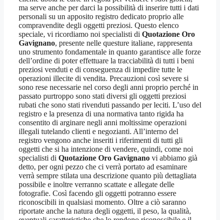
ma serve anche per darci la possibilità di inserire tutti i dati
personali su un apposito registro dedicato proprio alle
compravendite degli oggetti preziosi. Questo elenco
speciale, vi ricordiamo noi specialisti di
Quotazione Oro
Gavignano
, presente nelle questure italiane, rappresenta
uno strumento fondamentale in quanto garantisce alle forze
dell’ordine di poter effettuare la tracciabilità di tutti i beni
preziosi venduti e di conseguenza di impedire tutte le
operazioni illecite di vendita. Precauzioni così severe si
sono rese necessarie nel corso degli anni proprio perché in
passato purtroppo sono stati diversi gli oggetti preziosi
rubati che sono stati rivenduti passando per leciti. L’uso del
registro e la presenza di una normativa tanto rigida ha
consentito di arginare negli anni moltissime operazioni
illegali tutelando clienti e negozianti. All’interno del
registro vengono anche inseriti i riferimenti di tutti gli
oggetti che si ha intenzione di vendere, quindi, come noi
specialisti di
Quotazione Oro Gavignano
vi abbiamo già
detto, per ogni pezzo che ci verrà portato ad esaminare
verrà sempre stilata una descrizione quanto più dettagliata
possibile e inoltre verranno scattate e allegate delle
fotografie. Così facendo gli oggetti potranno essere
riconoscibili in qualsiasi momento. Oltre a ciò saranno
riportate anche la natura degli oggetti, il peso, la qualità,
eventuali caratteristiche che lo rendono riconoscibile e il