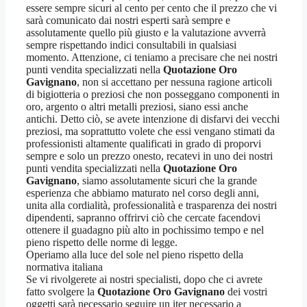
essere sempre sicuri al cento per cento che il prezzo che vi
sarà comunicato dai nostri esperti sarà sempre e
assolutamente quello più giusto e la valutazione avverrà
sempre rispettando indici consultabili in qualsiasi
momento. Attenzione, ci teniamo a precisare che nei nostri
punti vendita specializzati nella
Quotazione Oro
Gavignano
, non si accettano per nessuna ragione articoli
di bigiotteria o preziosi che non posseggano componenti in
oro, argento o altri metalli preziosi, siano essi anche
antichi. Detto ciò, se avete intenzione di disfarvi dei vecchi
preziosi, ma soprattutto volete che essi vengano stimati da
professionisti altamente qualificati in grado di proporvi
sempre e solo un prezzo onesto, recatevi in uno dei nostri
punti vendita specializzati nella
Quotazione Oro
Gavignano
, siamo assolutamente sicuri che la grande
esperienza che abbiamo maturato nel corso degli anni,
unita alla cordialità, professionalità e trasparenza dei nostri
dipendenti, sapranno offrirvi ciò che cercate facendovi
ottenere il guadagno più alto in pochissimo tempo e nel
pieno rispetto delle norme di legge.
Operiamo alla luce del sole nel pieno rispetto della
normativa italiana
Se vi rivolgerete ai nostri specialisti, dopo che ci avrete
fatto svolgere la
Quotazione Oro Gavignano
dei vostri
oggetti sarà necessario seguire un iter necessario a