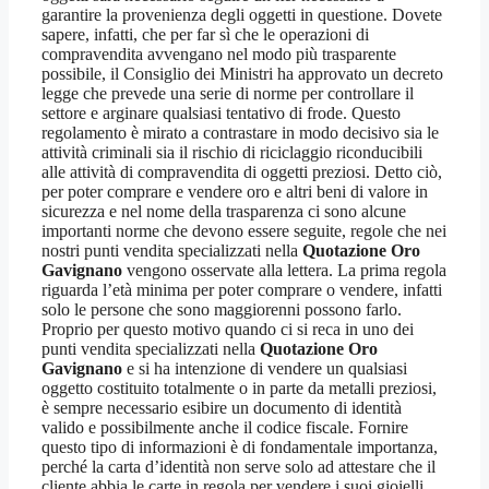
garantire la provenienza degli oggetti in questione. Dovete
sapere, infatti, che per far sì che le operazioni di
compravendita avvengano nel modo più trasparente
possibile, il Consiglio dei Ministri ha approvato un decreto
legge che prevede una serie di norme per controllare il
settore e arginare qualsiasi tentativo di frode. Questo
regolamento è mirato a contrastare in modo decisivo sia le
attività criminali sia il rischio di riciclaggio riconducibili
alle attività di compravendita di oggetti preziosi. Detto ciò,
per poter comprare e vendere oro e altri beni di valore in
sicurezza e nel nome della trasparenza ci sono alcune
importanti norme che devono essere seguite, regole che nei
nostri punti vendita specializzati nella
Quotazione Oro
Gavignano
vengono osservate alla lettera. La prima regola
riguarda l’età minima per poter comprare o vendere, infatti
solo le persone che sono maggiorenni possono farlo.
Proprio per questo motivo quando ci si reca in uno dei
punti vendita specializzati nella
Quotazione Oro
Gavignano
e si ha intenzione di vendere un qualsiasi
oggetto costituito totalmente o in parte da metalli preziosi,
è sempre necessario esibire un documento di identità
valido e possibilmente anche il codice fiscale. Fornire
questo tipo di informazioni è di fondamentale importanza,
perché la carta d’identità non serve solo ad attestare che il
cliente abbia le carte in regola per vendere i suoi gioielli,