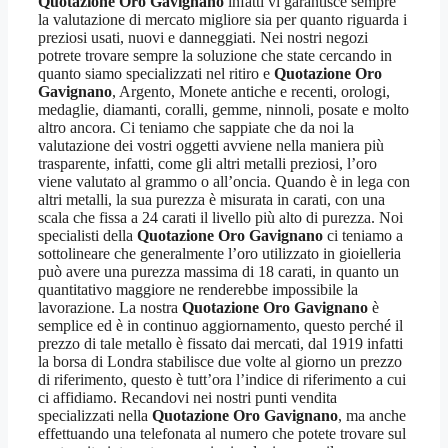
Quotazione Oro Gavignano
infatti vi garantisce sempre
la valutazione di mercato migliore sia per quanto riguarda i
preziosi usati, nuovi e danneggiati. Nei nostri negozi
potrete trovare sempre la soluzione che state cercando in
quanto siamo specializzati nel ritiro e
Quotazione Oro
Gavignano
, Argento, Monete antiche e recenti, orologi,
medaglie, diamanti, coralli, gemme, ninnoli, posate e molto
altro ancora. Ci teniamo che sappiate che da noi la
valutazione dei vostri oggetti avviene nella maniera più
trasparente, infatti, come gli altri metalli preziosi, l’oro
viene valutato al grammo o all’oncia. Quando è in lega con
altri metalli, la sua purezza è misurata in carati, con una
scala che fissa a 24 carati il livello più alto di purezza. Noi
specialisti della
Quotazione Oro Gavignano
ci teniamo a
sottolineare che generalmente l’oro utilizzato in gioielleria
può avere una purezza massima di 18 carati, in quanto un
quantitativo maggiore ne renderebbe impossibile la
lavorazione. La nostra
Quotazione Oro Gavignano
è
semplice ed è in continuo aggiornamento, questo perché il
prezzo di tale metallo è fissato dai mercati, dal 1919 infatti
la borsa di Londra stabilisce due volte al giorno un prezzo
di riferimento, questo è tutt’ora l’indice di riferimento a cui
ci affidiamo. Recandovi nei nostri punti vendita
specializzati nella
Quotazione Oro Gavignano
, ma anche
effettuando una telefonata al numero che potete trovare sul