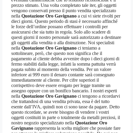
prezzo stimato. Una volta completato tale iter, gli oggetti
vengono conservati presso il punto vendita specializzato
nella
Quotazione Oro Gavignano
a cui vi siete rivolti per
dieci giorni. Questo periodo di stasi è necessario affinché
le forze dell’ordine possano effettuare i controlli per
assicurarsi che sia tutto in regola. Solo allo scadere di
questi giorni il nostro personale sarà autorizzato a destinare
gli oggetti alla vendita o alla distruzione. Noi specialisti
nella
Quotazione Oro Gavignano
ci teniamo a
sottolineare, però, che questo non significa che il
pagamento al cliente debba avvenire dopo i dieci giorni di
fermo stabiliti dalla legge, infatti la somma pattuita verrà
pagata subito al momento della vendita. Per un valore
inferiore ai 999 euro il denaro contante sarà consegnato
immediatamente al cliente. Per cifre superiori il
corrispettivo deve essere erogato per legge tramite un
assegno oppure con un bonifico bancario. I nostri esperti
nella
Quotazione Oro Gavignano
ci tengono a ricordarvi
che trattandosi di una vendita privata, essa è del tutto
esente dall’IVA, quindi non ci sono tasse da pagare. Detto
questo ricordate, se avete bisogno di vendere i vostri
oggetti costituiti in parte o totalmente da metalli preziosi, il
nostro negozio specializzato nella
Quotazione Oro
Gavignano
rappresenta la scelta migliore che possiate fare