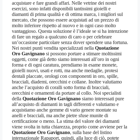
acquistare e fare grandi affari. Nelle vetrine dei nostri
esercizi, sono infatti disponibili tantissimi gioielli e
diamanti di prima qualità e di ottima marca, i migliori sul
mercato, che possono essere acquistati ad un prezzo di
molto inferiore rispetto al nuovo e in ogni caso molto
vantaggioso. Questa soluzione è l’ideale se si ha intenzione
di fare un regalo a qualcuno di caro o per celebrare
un’occasione particolare senza dover spendere una fortuna.
Nei nostri punti vendita specializzati nella
Quotazione
Oro Gavignano
si possono portare a stimare moltissimi
oggetti, come già detto siamo interessati all’oro in ogni
forma e di ogni caratura, prendiamo in esame monete,
gioielli nuovi, usati e rotti, ma anche medaglie, protesi
dentali placcate, orologi con componenti in oro, spille,
bracciali, diademi, orecchini e collane. Inoltre valutiamo
anche l’acquisto di coralli sotto forma di bracciali,
orecchini e ornamenti da portare al collo. Noi specialisti
della
Quotazione Oro Gavignano
siamo interessati pure
all’acquisto di diamanti in tagli differenti e valutiamo e
acquistiamo anche gemme di vario genere montate su
anelli e bracciali, ma anche pietre sfuse munite di
certificazione o meno. La stima del valore dei diamanti
viene svolta in tutta chiarezza, proprio come avviene per la
Quotazione Oro Gavignano
, sulla base del listino
internazionale Rapaport, quindi, alla luce di ciò, potete