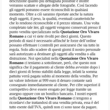
descrizione quanto più dettagliata possibile e inoltre
verranno scattate e allegate delle fotografie. Così facendo
gli oggetti potranno essere riconoscibili in qualsiasi
momento. Oltre a ciò saranno riportate anche la natura
degli oggetti, il peso, la qualità, eventuali caratteristiche
che lo rendono riconoscibile e il prezzo stimato. Una volta
completato tale iter, gli oggetti vengono conservati presso il
punto vendita specializzato nella
Quotazione Oro Vivaro
Romano
a cui vi siete rivolti per dieci giorni. Questo
periodo di stasi è necessario affinché le forze dell’ordine
possano effettuare i controlli per assicurarsi che sia tutto in
regola. Solo allo scadere di questi giorni il nostro personale
sarà autorizzato a destinare gli oggetti alla vendita o alla
distruzione. Noi specialisti nella
Quotazione Oro Vivaro
Romano
ci teniamo a sottolineare, però, che questo non
significa che il pagamento al cliente debba avvenire dopo i
dieci giorni di fermo stabiliti dalla legge, infatti la somma
pattuita verrà pagata subito al momento della vendita. Per
un valore inferiore ai 999 euro il denaro contante sarà
consegnato immediatamente al cliente. Per cifre superiori il
corrispettivo deve essere erogato per legge tramite un
assegno oppure con un bonifico bancario. I nostri esperti
nella
Quotazione Oro Vivaro Romano
ci tengono a
ricordarvi che trattandosi di una vendita privata, essa è del
tutto esente dall’IVA, quindi non ci sono tasse da pagare.