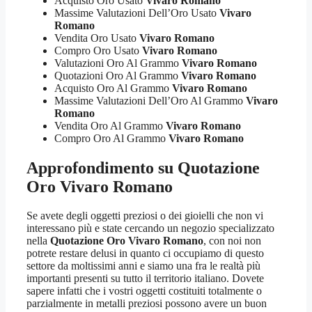
Acquisto Oro Usato
Vivaro Romano
Massime Valutazioni Dell’Oro Usato
Vivaro
Romano
Vendita Oro Usato
Vivaro Romano
Compro Oro Usato
Vivaro Romano
Valutazioni Oro Al Grammo
Vivaro Romano
Quotazioni Oro Al Grammo
Vivaro Romano
Acquisto Oro Al Grammo
Vivaro Romano
Massime Valutazioni Dell’Oro Al Grammo
Vivaro
Romano
Vendita Oro Al Grammo
Vivaro Romano
Compro Oro Al Grammo
Vivaro Romano
Approfondimento su
Quotazione
Oro Vivaro Romano
Se avete degli oggetti preziosi o dei gioielli che non vi
interessano più e state cercando un negozio specializzato
nella
Quotazione Oro Vivaro Romano
, con noi non
potrete restare delusi in quanto ci occupiamo di questo
settore da moltissimi anni e siamo una fra le realtà più
importanti presenti su tutto il territorio italiano. Dovete
sapere infatti che i vostri oggetti costituiti totalmente o
parzialmente in metalli preziosi possono avere un buon