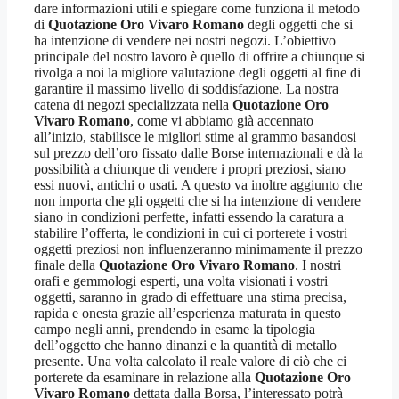
dare informazioni utili e spiegare come funziona il metodo
di
Quotazione Oro Vivaro Romano
degli oggetti che si
ha intenzione di vendere nei nostri negozi. L’obiettivo
principale del nostro lavoro è quello di offrire a chiunque si
rivolga a noi la migliore valutazione degli oggetti al fine di
garantire il massimo livello di soddisfazione. La nostra
catena di negozi specializzata nella
Quotazione Oro
Vivaro Romano
, come vi abbiamo già accennato
all’inizio, stabilisce le migliori stime al grammo basandosi
sul prezzo dell’oro fissato dalle Borse internazionali e dà la
possibilità a chiunque di vendere i propri preziosi, siano
essi nuovi, antichi o usati. A questo va inoltre aggiunto che
non importa che gli oggetti che si ha intenzione di vendere
siano in condizioni perfette, infatti essendo la caratura a
stabilire l’offerta, le condizioni in cui ci porterete i vostri
oggetti preziosi non influenzeranno minimamente il prezzo
finale della
Quotazione Oro Vivaro Romano
. I nostri
orafi e gemmologi esperti, una volta visionati i vostri
oggetti, saranno in grado di effettuare una stima precisa,
rapida e onesta grazie all’esperienza maturata in questo
campo negli anni, prendendo in esame la tipologia
dell’oggetto che hanno dinanzi e la quantità di metallo
presente. Una volta calcolato il reale valore di ciò che ci
porterete da esaminare in relazione alla
Quotazione Oro
Vivaro Romano
dettata dalla Borsa, l’interessato potrà