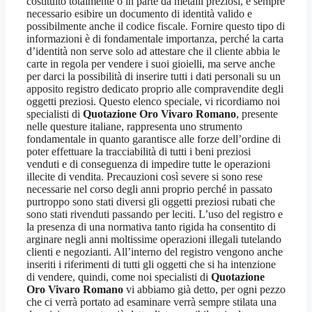
costituito totalmente o in parte da metalli preziosi, è sempre
necessario esibire un documento di identità valido e
possibilmente anche il codice fiscale. Fornire questo tipo di
informazioni è di fondamentale importanza, perché la carta
d’identità non serve solo ad attestare che il cliente abbia le
carte in regola per vendere i suoi gioielli, ma serve anche
per darci la possibilità di inserire tutti i dati personali su un
apposito registro dedicato proprio alle compravendite degli
oggetti preziosi. Questo elenco speciale, vi ricordiamo noi
specialisti di
Quotazione Oro Vivaro Romano
, presente
nelle questure italiane, rappresenta uno strumento
fondamentale in quanto garantisce alle forze dell’ordine di
poter effettuare la tracciabilità di tutti i beni preziosi
venduti e di conseguenza di impedire tutte le operazioni
illecite di vendita. Precauzioni così severe si sono rese
necessarie nel corso degli anni proprio perché in passato
purtroppo sono stati diversi gli oggetti preziosi rubati che
sono stati rivenduti passando per leciti. L’uso del registro e
la presenza di una normativa tanto rigida ha consentito di
arginare negli anni moltissime operazioni illegali tutelando
clienti e negozianti. All’interno del registro vengono anche
inseriti i riferimenti di tutti gli oggetti che si ha intenzione
di vendere, quindi, come noi specialisti di
Quotazione
Oro Vivaro Romano
vi abbiamo già detto, per ogni pezzo
che ci verrà portato ad esaminare verrà sempre stilata una