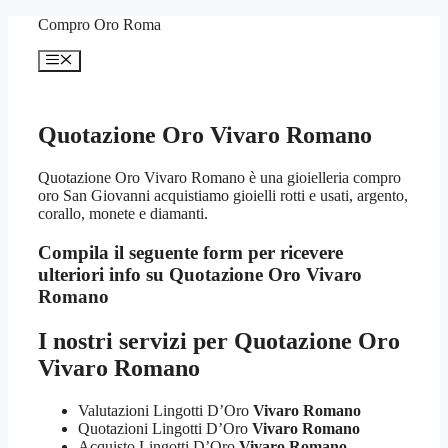
Vai
Compro Oro Roma
al
contenuto
Menu
Quotazione Oro Vivaro Romano
Quotazione Oro Vivaro Romano è una gioielleria compro
oro San Giovanni acquistiamo gioielli rotti e usati, argento,
corallo, monete e diamanti.
Compila il seguente form per ricevere
ulteriori info su
Quotazione Oro Vivaro
Romano
I nostri servizi per
Quotazione Oro
Vivaro Romano
Valutazioni Lingotti D’Oro
Vivaro Romano
Quotazioni Lingotti D’Oro
Vivaro Romano
Acquisto Lingotti D’Oro
Vivaro Romano