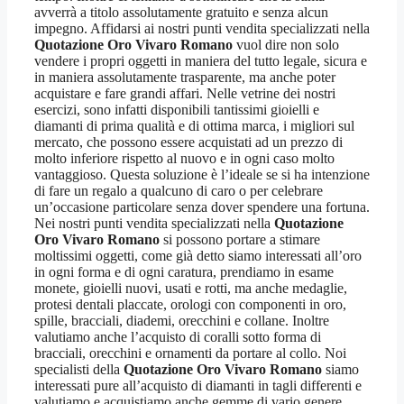
avverrà a titolo assolutamente gratuito e senza alcun
impegno. Affidarsi ai nostri punti vendita specializzati nella
Quotazione Oro Vivaro Romano
vuol dire non solo
vendere i propri oggetti in maniera del tutto legale, sicura e
in maniera assolutamente trasparente, ma anche poter
acquistare e fare grandi affari. Nelle vetrine dei nostri
esercizi, sono infatti disponibili tantissimi gioielli e
diamanti di prima qualità e di ottima marca, i migliori sul
mercato, che possono essere acquistati ad un prezzo di
molto inferiore rispetto al nuovo e in ogni caso molto
vantaggioso. Questa soluzione è l’ideale se si ha intenzione
di fare un regalo a qualcuno di caro o per celebrare
un’occasione particolare senza dover spendere una fortuna.
Nei nostri punti vendita specializzati nella
Quotazione
Oro Vivaro Romano
si possono portare a stimare
moltissimi oggetti, come già detto siamo interessati all’oro
in ogni forma e di ogni caratura, prendiamo in esame
monete, gioielli nuovi, usati e rotti, ma anche medaglie,
protesi dentali placcate, orologi con componenti in oro,
spille, bracciali, diademi, orecchini e collane. Inoltre
valutiamo anche l’acquisto di coralli sotto forma di
bracciali, orecchini e ornamenti da portare al collo. Noi
specialisti della
Quotazione Oro Vivaro Romano
siamo
interessati pure all’acquisto di diamanti in tagli differenti e
valutiamo e acquistiamo anche gemme di vario genere