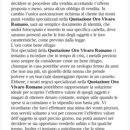
decidere se procedere alla vendita accettando l’offerta
proposta o meno, senza alcun obbligo di vendita. In
cambio l’unica assicurazione richiesta al cliente dai nostri
punti vendita specializzati nella
Quotazione Oro Vivaro
Romano
, sarà un semplice documento di identità, che
andrà fotocopiato e inserito in una specifica cartella, dove
saranno presenti anche le foto degli oggetti e le loro
caratteristiche, come previsto dalla legge.
L’oro come bene rifugio
Noi specialisti della
Quotazione Oro Vivaro Romano
ci
teniamo a ricordare che in tempo di crisi, i metalli preziosi
sono sempre da considerare come un bene rifugio,
chiunque in casa potrebbe avere un orologio fermo da anni
che non usa più, un gioiello della nonna che prende
polvere o un bracciale danneggiato riposto in un cassetto.
Ebbene, i nostri negozi specializzati nella
Quotazione Oro
Vivaro Romano
potrebbero rappresentare la soluzione
ideale per scoprire l’effettivo valore di quegli oggetti e
magari di ottenere denaro contante, sempre utile quando le
spese si accumulano e lo stipendio non basta più. Vi
ricordiamo che farci effettuare una stima dei vostri preziosi,
non servirà soltanto a voi per conoscere l’effettivo valore
dell’oggetto in quel preciso giorno, ma potrà aiutarvi nel
decidere se sia opportuno venderlo subito o fra qualche
tempo. Inoltre ci teniamo a sottolineare che la stima