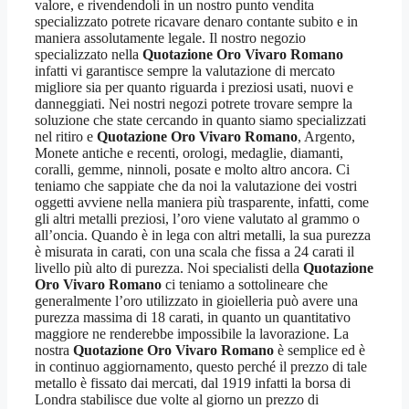
valore, e rivendendoli in un nostro punto vendita
specializzato potrete ricavare denaro contante subito e in
maniera assolutamente legale. Il nostro negozio
specializzato nella
Quotazione Oro Vivaro Romano
infatti vi garantisce sempre la valutazione di mercato
migliore sia per quanto riguarda i preziosi usati, nuovi e
danneggiati. Nei nostri negozi potrete trovare sempre la
soluzione che state cercando in quanto siamo specializzati
nel ritiro e
Quotazione Oro Vivaro Romano
, Argento,
Monete antiche e recenti, orologi, medaglie, diamanti,
coralli, gemme, ninnoli, posate e molto altro ancora. Ci
teniamo che sappiate che da noi la valutazione dei vostri
oggetti avviene nella maniera più trasparente, infatti, come
gli altri metalli preziosi, l’oro viene valutato al grammo o
all’oncia. Quando è in lega con altri metalli, la sua purezza
è misurata in carati, con una scala che fissa a 24 carati il
livello più alto di purezza. Noi specialisti della
Quotazione
Oro Vivaro Romano
ci teniamo a sottolineare che
generalmente l’oro utilizzato in gioielleria può avere una
purezza massima di 18 carati, in quanto un quantitativo
maggiore ne renderebbe impossibile la lavorazione. La
nostra
Quotazione Oro Vivaro Romano
è semplice ed è
in continuo aggiornamento, questo perché il prezzo di tale
metallo è fissato dai mercati, dal 1919 infatti la borsa di
Londra stabilisce due volte al giorno un prezzo di