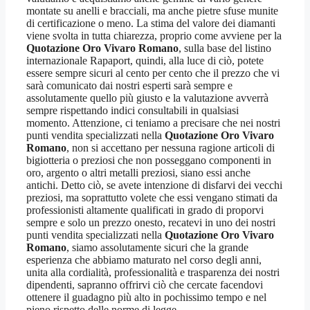
montate su anelli e bracciali, ma anche pietre sfuse munite
di certificazione o meno. La stima del valore dei diamanti
viene svolta in tutta chiarezza, proprio come avviene per la
Quotazione Oro Vivaro Romano
, sulla base del listino
internazionale Rapaport, quindi, alla luce di ciò, potete
essere sempre sicuri al cento per cento che il prezzo che vi
sarà comunicato dai nostri esperti sarà sempre e
assolutamente quello più giusto e la valutazione avverrà
sempre rispettando indici consultabili in qualsiasi
momento. Attenzione, ci teniamo a precisare che nei nostri
punti vendita specializzati nella
Quotazione Oro Vivaro
Romano
, non si accettano per nessuna ragione articoli di
bigiotteria o preziosi che non posseggano componenti in
oro, argento o altri metalli preziosi, siano essi anche
antichi. Detto ciò, se avete intenzione di disfarvi dei vecchi
preziosi, ma soprattutto volete che essi vengano stimati da
professionisti altamente qualificati in grado di proporvi
sempre e solo un prezzo onesto, recatevi in uno dei nostri
punti vendita specializzati nella
Quotazione Oro Vivaro
Romano
, siamo assolutamente sicuri che la grande
esperienza che abbiamo maturato nel corso degli anni,
unita alla cordialità, professionalità e trasparenza dei nostri
dipendenti, sapranno offrirvi ciò che cercate facendovi
ottenere il guadagno più alto in pochissimo tempo e nel
pieno rispetto delle norme di legge.