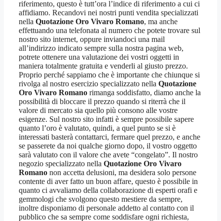
riferimento, questo è tutt’ora l’indice di riferimento a cui ci
affidiamo. Recandovi nei nostri punti vendita specializzati
nella
Quotazione Oro Vivaro Romano
, ma anche
effettuando una telefonata al numero che potete trovare sul
nostro sito internet, oppure inviandoci una mail
all’indirizzo indicato sempre sulla nostra pagina web,
potrete ottenere una valutazione dei vostri oggetti in
maniera totalmente gratuita e venderli al giusto prezzo.
Proprio perché sappiamo che è importante che chiunque si
rivolga al nostro esercizio specializzato nella
Quotazione
Oro Vivaro Romano
rimanga soddisfatto, diamo anche la
possibilità di bloccare il prezzo quando si riterrà che il
valore di mercato sia quello più consono alle vostre
esigenze. Sul nostro sito infatti è sempre possibile sapere
quanto l’oro è valutato, quindi, a quel punto se si è
interessati basterà contattarci, fermare quel prezzo, e anche
se passerete da noi qualche giorno dopo, il vostro oggetto
sarà valutato con il valore che avete “congelato”. Il nostro
negozio specializzato nella
Quotazione Oro Vivaro
Romano
non accetta delusioni, ma desidera solo persone
contente di aver fatto un buon affare, questo è possibile in
quanto ci avvaliamo della collaborazione di esperti orafi e
gemmologi che svolgono questo mestiere da sempre,
inoltre disponiamo di personale addetto al contatto con il
pubblico che sa sempre come soddisfare ogni richiesta,